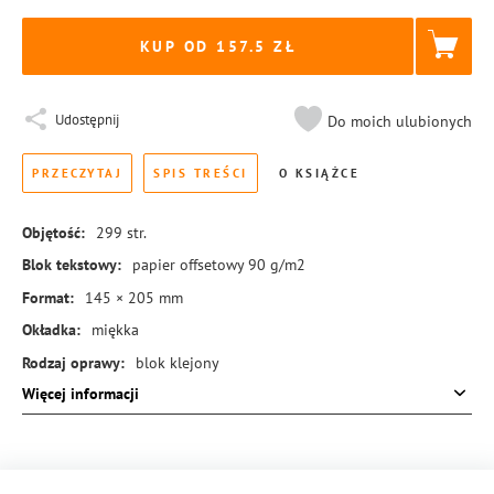
KUP OD 157.5
Udostępnij
Do moich ulubionych
PRZECZYTAJ
SPIS TREŚCI
O KSIĄŻCE
Objętość:
299
str.
Blok tekstowy:
papier offsetowy 90 g/m2
Format:
145 × 205 mm
Okładka:
miękka
Rodzaj oprawy:
blok klejony
Więcej informacji
ISBN:
978-83-8245-558-8