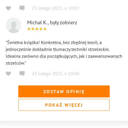
23 lutego 2025
,
o
10:07
Michał K., były żołnierz
"Świetna książka! Konkretna, bez zbędnej teorii, a
jednocześnie dokładnie tłumaczy techniki strzeleckie.
Idealna zarówno dla początkujących, jak i zaawansowanych
strzelców."
23 lutego 2025
,
o
10:06
ZOSTAW OPINIĘ
POKAŻ WIĘCEJ