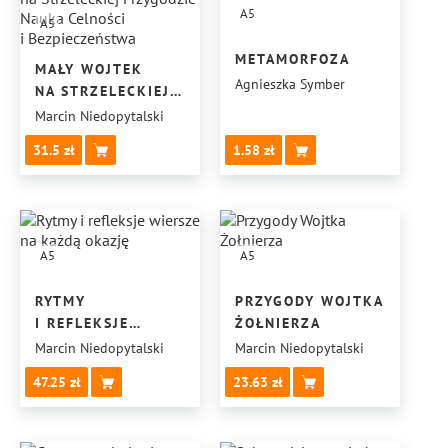
A5
A5
METAMORFOZA
MAŁY WOJTEK
Agnieszka Symber
NA STRZELECKIEJ
PRZYGODZIE
Marcin Niedopytalski
NAUKA CELNOŚCI
31.5
1.58
I BEZPIECZEŃSTWA
A5
A5
RYTMY
PRZYGODY WOJTKA
I REFLEKSJE
ŻOŁNIERZA
WIERSZE
Marcin Niedopytalski
Marcin Niedopytalski
NA KAŻDĄ OKAZJĘ
47.25
23.63