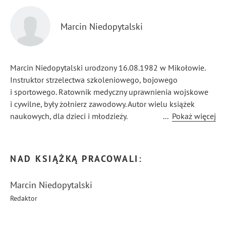
Marcin Niedopytalski
Marcin Niedopytalski urodzony 16.08.1982 w Mikołowie.
Instruktor strzelectwa szkoleniowego, bojowego
i sportowego. Ratownik medyczny uprawnienia wojskowe
i cywilne, były żołnierz zawodowy. Autor wielu książek
naukowych, dla dzieci i młodzieży.
...
Pokaż więcej
„Strzelaj z precyzją, działaj z pasją — Opanuj sztukę
strzelectwa z ekspertem!”
NAD KSIĄŻKĄ PRACOWALI:
Marcin Niedopytalski
Redaktor