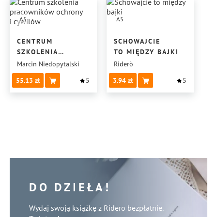
A5
A5
CENTRUM
SCHOWAJCIE
SZKOLENIA
TO MIĘDZY BAJKI
PRACOWNIKÓW
Marcin Niedopytalski
Riderò
OCHRONY
55.13
5
3.94
5
I CYWILÓW
DO DZIEŁA!
Wydaj swoją książkę z Ridero bezpłatnie.