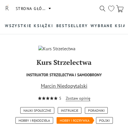
STRONA GŁÓWNA
WSZYSTKIE KSIĄŻKI
BESTSELLERY
WYBRANE KSIĄ
Kurs Strzelectwa
INSTRUKTOR STRZELECTWA I SAMOOBRONY
Marcin Niedopytalski
5
Zostaw opinię
NAUKI SPOŁECZNE
INSTRUKCJE
PORADNIKI
HOBBY I RĘKODZIEŁA
HOBBY I ROZRYWKA
POLSKI