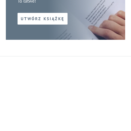
To łatwe!
UTWÓRZ KSIĄŻKĘ