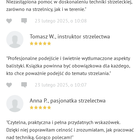
Niezastąpiona pomoc w doskonaleniu techniki strzeleckiej,
zarówno na strzelnicy, jak i w terenie."
23 lutego 2025
,
o
10:08
Tomasz W., instruktor strzelectwa
"Profesjonalne podejście i świetnie wytłumaczone aspekty
balistyki. Książka powinna być obowiązkowa dla każdego,
kto chce poważnie podejść do tematu strzelania."
23 lutego 2025
,
o
10:07
Anna P., pasjonatka strzelectwa
"Czytelna, praktyczna i pełna przydatnych wskazówek.
Dzięki niej poprawiłam celność i zrozumiałam, jak pracować
nad techniką. Gorąco polecam!"