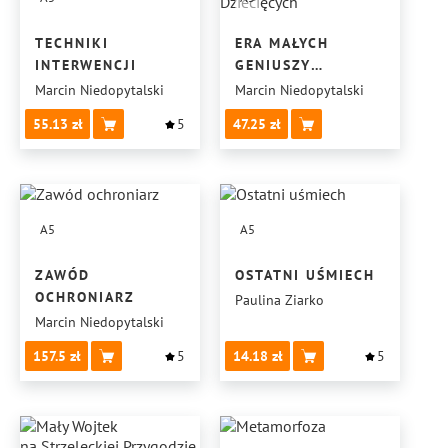
TECHNIKI
ERA MAŁYCH
INTERWENCJI
GENIUSZY
TAJEMNICE
Marcin Niedopytalski
Marcin Niedopytalski
UMYSŁÓW
55.13
5
47.25
DZIECIĘCYCH
A5
A5
ZAWÓD
OSTATNI UŚMIECH
OCHRONIARZ
Paulina Ziarko
Marcin Niedopytalski
157.5
5
14.18
5