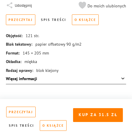
Udostępnij
Do moich ulubionych
PRZECZYTAJ
SPIS TREŚCI
O KSIĄŻCE
Objętość:
121
str.
Blok tekstowy:
papier offsetowy 90 g/m2
Format:
145 × 205 mm
Okładka:
miękka
Rodzaj oprawy:
blok klejony
Więcej informacji
ISBN:
978-83-8351-356-0
PRZECZYTAJ
KUP ZA
31.5
SPIS TREŚCI
O KSIĄŻCE