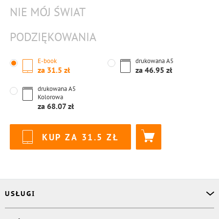
NIE MÓJ ŚWIAT
PODZIĘKOWANIA
E-book
drukowana
A5
za
31.5
za
46.95
drukowana
A5
Kolorowa
za
68.07
KUP ZA
31.5
USŁUGI
Asystent osobisty