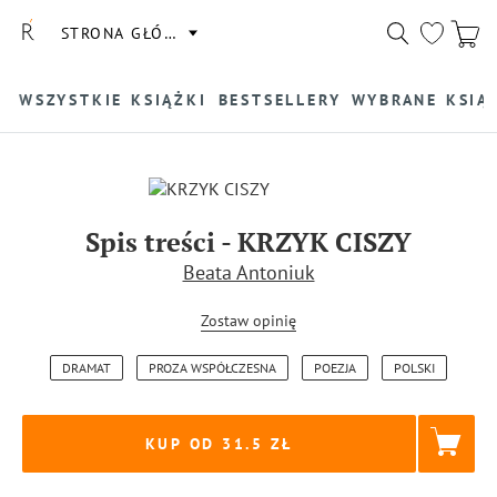
STRONA GŁÓWNA
WSZYSTKIE KSIĄŻKI
BESTSELLERY
WYBRANE KSIĄ
Spis treści
-
KRZYK CISZY
Beata Antoniuk
Zostaw opinię
DRAMAT
PROZA WSPÓŁCZESNA
POEZJA
POLSKI
KUP OD 31.5