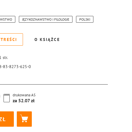
AWSTWO
JĘZYKOZNAWSTWO I FILOLOGIE
POLSKI
 TREŚCI
O KSIĄŻCE
1
str.
8-83-8273-625-0
drukowana
A5
za
52.07