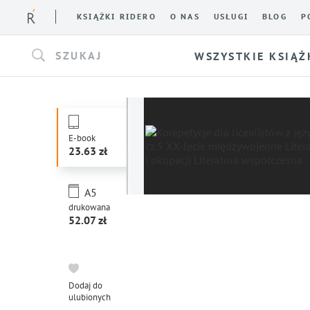
KSIĄŻKI RIDERO
O NAS
USŁUGI
BLOG
P
SZUKAJ
WSZYSTKIE KSIĄŻ
E-book
23.63
A5
drukowana
52.07
Dodaj do
ulubionych