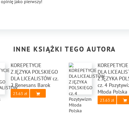
 opinię jako pierwszy!
INNE KSIĄŻKI TEGO AUTORA
KOREPETYCJE
KOREPETYCJE
Z JĘZYKA POLSKIEGO
DLA LICEALI
DLA LICEALISTÓW cz.
Z JĘZYKA PO
2 Renesans Barok
cz. 4 Pozytyw
Młoda Polska
23.63
23.63