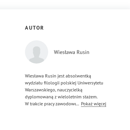
AUTOR
Wiesława Rusin
Wiesława Rusin jest absolwentką
wydziału filologii polskiej Uniwersytetu
Warszawskiego, nauczycielką
dyplomowaną z wieloletnim stażem.
W trakcie pracy zawodowej zdobyła duże
...
Pokaż więcej
doświadczenie w przygotowaniu
uczniów do matury, będąc wiele lat
egzaminatorem.