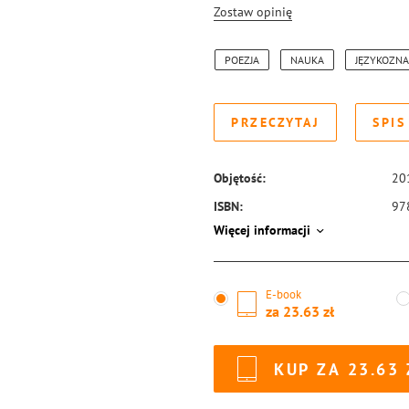
Zostaw opinię
POEZJA
NAUKA
JĘZYKOZN
PRZECZYTAJ
SPIS
Objętość:
20
ISBN:
97
Więcej informacji
E-book
za
23.63
KUP ZA
23.63