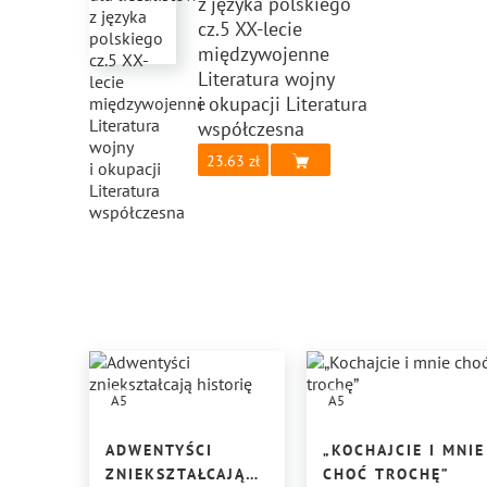
z języka polskiego
cz.5 XX-lecie
międzywojenne
Literatura wojny
i okupacji Literatura
współczesna
23.63
A5
A5
ADWENTYŚCI
„KOCHAJCIE I MNIE
ZNIEKSZTAŁCAJĄ
CHOĆ TROCHĘ”