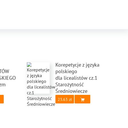
Korepetycje z języka
STÓW
polskiego
LSKIEGO
dla licealistów cz.1
izm
Starożytność
Średniowiecze
23.63