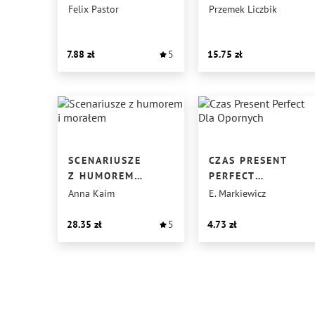
HISTORIĘ
Felix Pastor
Przemek Liczbik
7.88
5
15.75
SCENARIUSZE
CZAS PRESENT
Z HUMOREM
PERFECT
I MORAŁEM
DLA OPORNYCH
Anna Kaim
E. Markiewicz
28.35
5
4.73