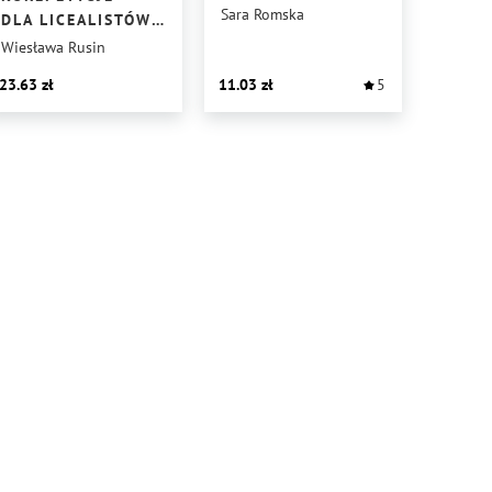
Sara Romska
DLA LICEALISTÓW
Z JĘZYKA
Wiesława Rusin
POLSKIEGO CZ. 4
23.63
11.03
5
POZYTYWIZM
MŁODA POLSKA