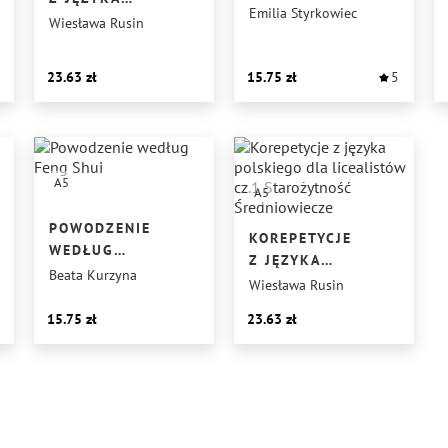
Emilia Styrkowiec
POLSKIEGO
Wiesława Rusin
DLA LICEALISTÓW
CZ.3 OŚWIECENIE
23.63
15.75
5
ROMANTYZM
A5
A5
POWODZENIE
KOREPETYCJE
WEDŁUG
Z JĘZYKA
FENG SHUI
Beata Kurzyna
POLSKIEGO
Wiesława Rusin
DLA LICEALISTÓW
15.75
23.63
CZ.1
STAROŻYTNOŚĆ
ŚREDNIOWIECZE