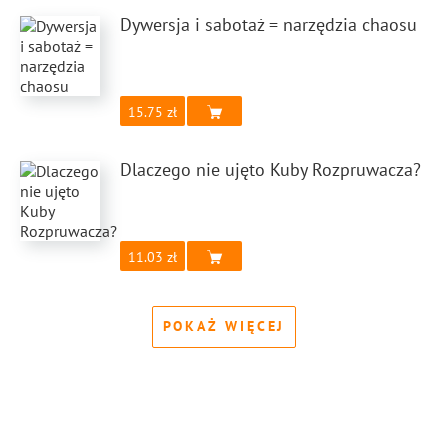
Dywersja i sabotaż = narzędzia chaosu
15.75
Dlaczego nie ujęto Kuby Rozpruwacza?
11.03
POKAŻ WIĘCEJ