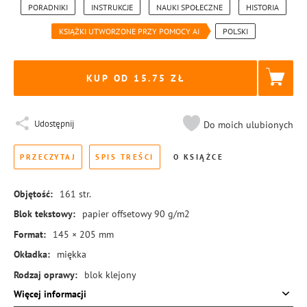
PORADNIKI
INSTRUKCJE
NAUKI SPOŁECZNE
HISTORIA
KSIĄŻKI UTWORZONE PRZY POMOCY AI
POLSKI
KUP OD 15.75
Udostępnij
Do moich ulubionych
PRZECZYTAJ
SPIS TREŚCI
O KSIĄŻCE
Objętość:
161
str.
Blok tekstowy:
papier offsetowy 90 g/m2
Format:
145 × 205 mm
Okładka:
miękka
Rodzaj oprawy:
blok klejony
Więcej informacji
ISBN:
978-83-8431-695-5