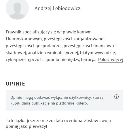
Andrzej Lebiedowicz
Prawnik specjalizujący się w: prawie karnym
i karnoskarbowym, przestępczości zorganizowanej,
przestępczości gospodarczej, przestępczości finansowo —
skarbowej, analizie kryminalistycznej, białym wywiadzie,
cyberprzestępczości, praniu pieniędzy, terroryzmie,
...
Pokaż więcej
wywiadzie gospodarczym, poważnej przestępczości
przeciwko życiu i zdrowiu, fałszowaniu pieniędzy, walutach
cyfrowych, suicydologii.
OPINIE
Opinie mogą dodawać wyłącznie użytkownicy, którzy
kupili daną publikację na platformie Riderò.
Ta książka jeszcze nie została oceniona. Zostaw swoją
opinię jako pierwszy!