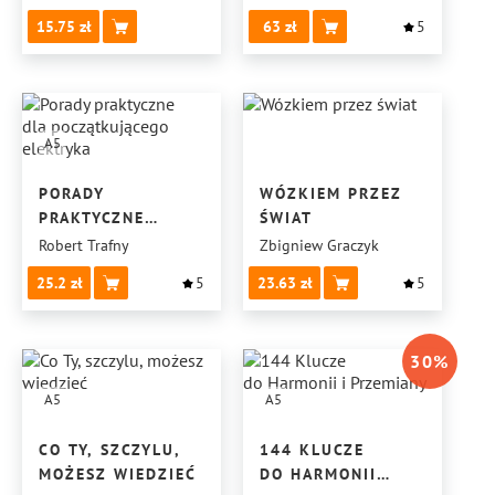
15.75
63
5
A5
PORADY
WÓZKIEM PRZEZ
PRAKTYCZNE
ŚWIAT
DLA POCZĄTKUJĄCEGO
Robert Trafny
Zbigniew Graczyk
ELEKTRYKA
25.2
5
23.63
5
30
%
A5
A5
CO TY, SZCZYLU,
144 KLUCZE
MOŻESZ WIEDZIEĆ
DO HARMONII