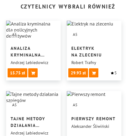
CZYTELNICY WYBRALI RÓWNIEŻ
A5
A5
ANALIZA
ELEKTRYK
KRYMINALNA
NA ZLECENIU
DLA POLICYJNYCH
Andrzej Lebiedowicz
Robert Trafny
DETEKTYWÓW
15.75
29.93
5
A5
A5
TAJNE METODY
PIERWSZY REMONT
DZIAŁANIA
Aleksander Śliwiński
SZPIEGÓW
Andrzej Lebiedowicz