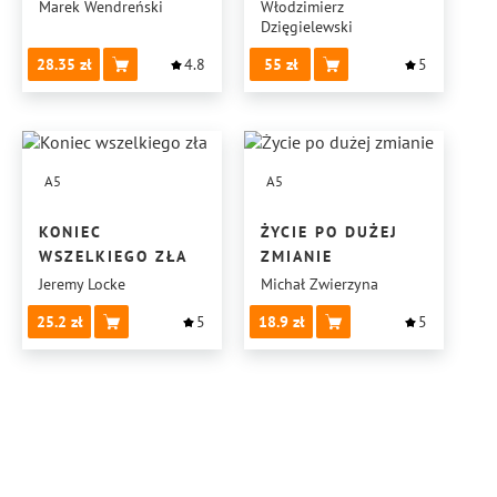
I PRZEMIANY
Marek Wendreński
Włodzimierz
Dzięgielewski
28.35
4.8
55
5
A5
A5
KONIEC
ŻYCIE PO DUŻEJ
WSZELKIEGO ZŁA
ZMIANIE
Jeremy Locke
Michał Zwierzyna
25.2
5
18.9
5