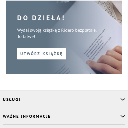
DO DZIEŁA!
Wydaj swoją książkę z Ridero bezpłatnie.
To łatwe!
UTWÓRZ KSIĄŻKĘ
USŁUGI
Asystent osobisty
WAŻNE INFORMACJE
Korektor
Projektant okładki