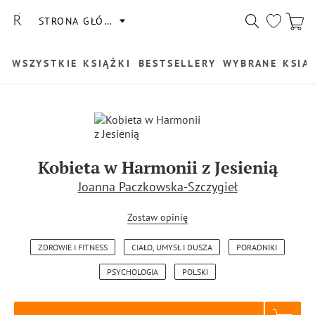
STRONA GŁÓWNA
WSZYSTKIE KSIĄŻKI
BESTSELLERY
WYBRANE KSIĄ
Kobieta w Harmonii z Jesienią
Joanna Paczkowska-Szczygieł
Zostaw opinię
ZDROWIE I FITNESS
CIAŁO, UMYSŁ I DUSZA
PORADNIKI
PSYCHOLOGIA
POLSKI