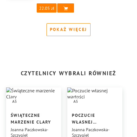
22.05
POKAŻ WIĘCEJ
CZYTELNICY WYBRALI RÓWNIEŻ
A5
A5
ŚWIĄTECZNE
POCZUCIE
MARZENIE CLARY
WŁASNEJ
WARTOŚCI
Joanna Paczkowska-
Joanna Paczkowska-
Szczygieł
Szczygieł