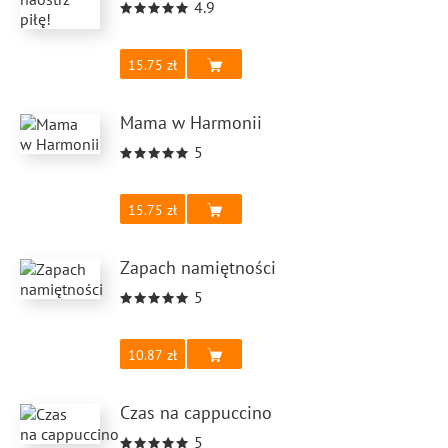
4.9
15.75
Mama w Harmonii
5
15.75
Zapach namiętności
5
10.87
Czas na cappuccino
5