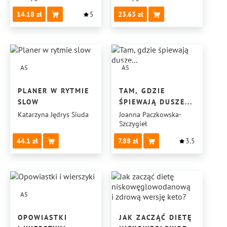
14.18
5
23.63
A5
A5
PLANER W RYTMIE
TAM, GDZIE
SLOW
ŚPIEWAJĄ DUSZE...
Katarzyna Jędrys Siuda
Joanna Paczkowska-
Szczygieł
44.1
7.88
3.5
A5
OPOWIASTKI
JAK ZACZĄĆ DIETĘ