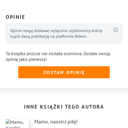
rozwojowe dla kobiet, prowadzi warsztaty z rozwoju,
organizacji i zdrowia holistycznego.
OPINIE
www.fb.me/JoannaPsychodietetyk
Opinie mogą dodawać wyłącznie użytkownicy, którzy
www.JaJoanna.home.blog
kupili daną publikację na platformie Riderò.
Ta książka jeszcze nie została oceniona. Zostaw swoją
opinię jako pierwszy!
ZOSTAW OPINIĘ
INNE KSIĄŻKI TEGO AUTORA
Mamo, naostrz piłę!