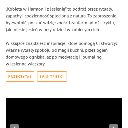
„Kobieta w Harmonii z Jesienią” to podróż przez rytuały,
zapachy i codzienność splecioną z naturą. To zaproszenie,
by zwolnić, poczuć wdzięczność i zaufać mądrości cyklu,
jaki niesie jesień w przyrodzie i w kobiecym ciele.
W książce znajdziesz inspiracje, które pomogą Ci stworzyć
własne rytuały spokoju od magii kuchni, przez ogień
domowego ogniska, aż po medytację i journaling
w jesienne wieczory.
PRZECZYTAJ
SPIS TREŚCI