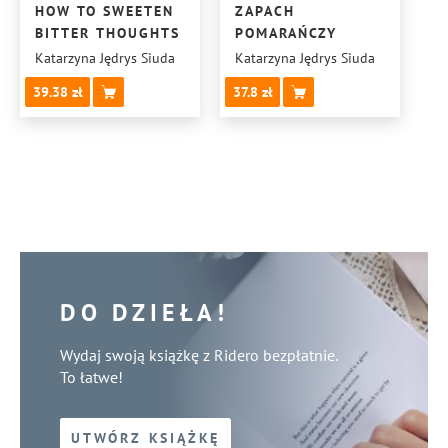
HOW TO SWEETEN
ZAPACH
BITTER THOUGHTS
POMARAŃCZY
Katarzyna Jędrys Siuda
Katarzyna Jędrys Siuda
39.38
37.8
DO DZIEŁA!
Wydaj swoją książkę z Ridero bezpłatnie.
To łatwe!
UTWÓRZ KSIĄŻKĘ