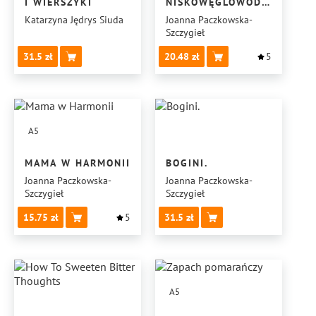
I WIERSZYKI
NISKOWĘGLOWODANOWĄ
I ZDROWĄ WERSJĘ
Katarzyna Jędrys Siuda
Joanna Paczkowska-
Szczygieł
KETO?
31.5
20.48
5
A5
MAMA W HARMONII
BOGINI.
Joanna Paczkowska-
Joanna Paczkowska-
Szczygieł
Szczygieł
15.75
5
31.5
A5