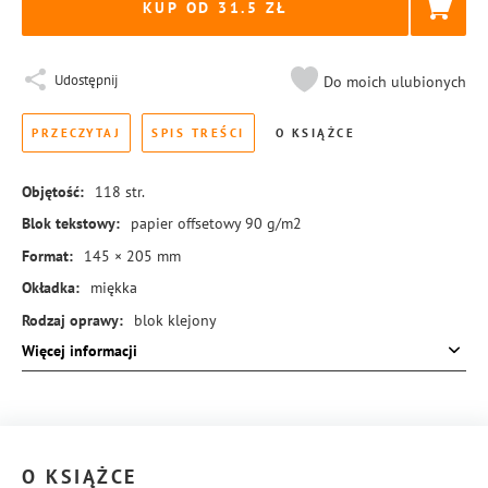
KUP OD 31.5
Udostępnij
Do moich ulubionych
PRZECZYTAJ
SPIS TREŚCI
O KSIĄŻCE
Objętość:
118
str.
Blok tekstowy:
papier offsetowy 90 g/m2
Format:
145 × 205 mm
Okładka:
miękka
Rodzaj oprawy:
blok klejony
Więcej informacji
ISBN:
978-83-8431-485-2
O KSIĄŻCE