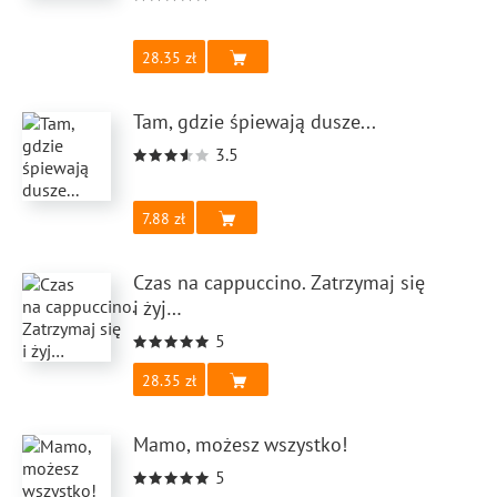
28.35
Tam, gdzie śpiewają dusze...
3.5
7.88
Czas na cappuccino. Zatrzymaj się
i żyj…
5
28.35
Mamo, możesz wszystko!
5