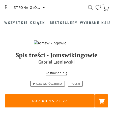
STRONA GŁÓWNA
WSZYSTKIE KSIĄŻKI
BESTSELLERY
WYBRANE KSIĄ
Spis treści
-
Jomswikingowie
Gabriel Leśniewski
Zostaw opinię
PROZA WSPÓŁCZESNA
POLSKI
KUP OD 15.75