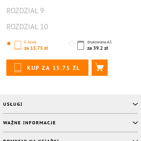
ROZDZIAŁ 9
ROZDZIAŁ 10
E-book
drukowana
A5
za
15.75
za
39.2
KUP ZA
15.75
USŁUGI
Asystent osobisty
WAŻNE INFORMACJE
Korektor
Projektant okładki
O nas