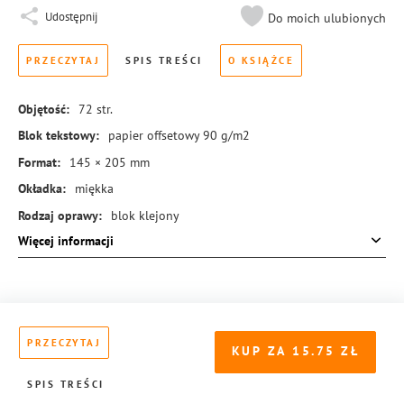
Udostępnij
Do moich ulubionych
PRZECZYTAJ
SPIS TREŚCI
O KSIĄŻCE
Objętość:
72
str.
Blok tekstowy:
papier offsetowy 90 g/m2
Format:
145 × 205 mm
Okładka:
miękka
Rodzaj oprawy:
blok klejony
Więcej informacji
ISBN:
978-83-8455-105-9
PRZECZYTAJ
KUP ZA
15.75
SPIS TREŚCI