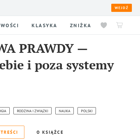
WEJDŹ
WOŚCI
KLASYKA
ZNIŻKA
WA PRAWDY —
ebie i poza systemy
OGIA
RODZINA I ZWIĄZKI
NAUKA
POLSKI
 TREŚCI
O KSIĄŻCE