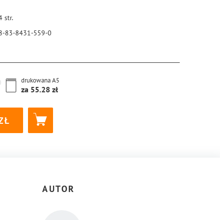
4
str.
8-83-8431-559-0
drukowana
A5
za
55.28
AUTOR