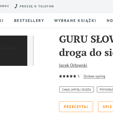
OMOC
PROSZĘ O TELEFON
KI
BESTSELLERY
WYBRANE KSIĄŻKI
NO
GURU SŁO
droga do si
Jacek Orłowski
5
Zostaw opinię
CIAŁO, UMYSŁ I DUSZA
PSYCHOL
PRZECZYTAJ
SPIS