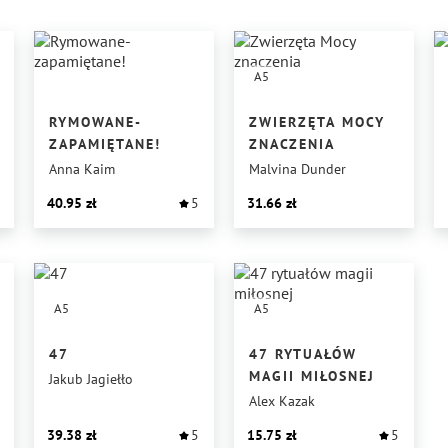
A5
RYMOWANE-
ZWIERZĘTA MOCY
ZAPAMIĘTANE!
ZNACZENIA
Anna Kaim
Malvina Dunder
40.95
5
31.66
A5
A5
47
47 RYTUAŁÓW
MAGII MIŁOSNEJ
Jakub Jagiełło
Alex Kazak
39.38
5
15.75
5