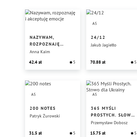
A5
NAZYWAM,
24/12
ROZPOZNAJĘ
Jakub Jagiełło
I AKCEPTUJĘ
Anna Kaim
EMOCJE
42.4
5
70.88
5
A5
A5
200 NOTES
365 MYŚLI
PROSTYCH. SŁOWO
Patryk Żurowski
DLA UKRAINY
Przemysław Dobosz
31.5
5
15.75
5