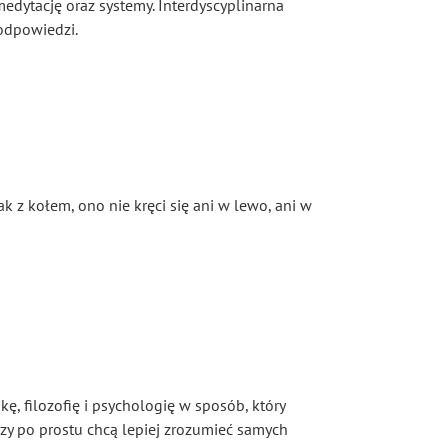
edytację oraz systemy. Interdyscyplinarna
 odpowiedzi.
ak z kołem, ono nie kręci się ani w lewo, ani w
ę, filozofię i psychologię w sposób, który
rzy po prostu chcą lepiej zrozumieć samych