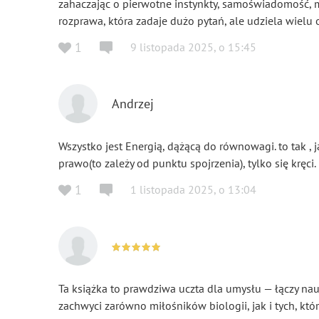
zahaczając o pierwotne instynkty, samoświadomość, m
rozprawa, która zadaje dużo pytań, ale udziela wielu
1
9 listopada 2025
,
o
15:45
Andrzej
Wszystko jest Energią, dążącą do równowagi. to tak , j
prawo(to zależy od punktu spojrzenia), tylko się kręci.
1
1 listopada 2025
,
o
13:04
Ta książka to prawdziwa uczta dla umysłu — łączy nauk
zachwyci zarówno miłośników biologii, jak i tych, któ