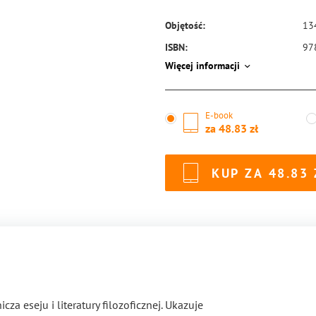
Objętość:
13
ISBN:
97
Więcej informacji
E-book
za
48.83
KUP ZA
48.83
za eseju i literatury filozoficznej. Ukazuje