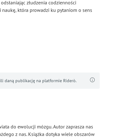
odsłaniając złudzenia codzienności
i naukę, która prowadzi ku pytaniom o sens
i daną publikację na platformie Riderò.
iata do ewolucji mózgu. Autor zaprasza nas
każdego z nas. Książka dotyka wiele obszarów