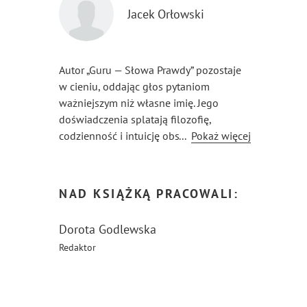
Jacek Orłowski
Autor „Guru — Słowa Prawdy” pozostaje
w cieniu, oddając głos pytaniom
ważniejszym niż własne imię. Jego
doświadczenia splatają filozofię,
codzienność i intuicję obserwatora,
...
Pokaż więcej
tworząc przestrzeń, w której czytelnik
sam staje się poszukiwaczem.
NAD KSIĄŻKĄ PRACOWALI:
Dorota Godlewska
Redaktor