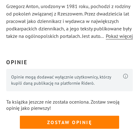
Grzegorz Anton, urodzony w 1981 roku, pochodzi z rodziny
od pokoleń związanej z Rzeszowem. Przez dwadzieścia lat
pracował jako dziennikarz i wydawca w największych
podkarpackich dziennikach, a jego teksty publikowane były
także na ogólnopolskich portalach. Jest autorem kilku
...
Pokaż więcej
tysięcy artykułów dotyczących spraw kryminalnych i pracy
policji, w których realizm osiągał dzięki ścisłej współpracy
z funkcjonariuszami i prokuratorami. Autor powieści
OPINIE
sensacyjnej „Kajdan”.
Opinie mogą dodawać wyłącznie użytkownicy, którzy
kupili daną publikację na platformie Riderò.
Ta książka jeszcze nie została oceniona. Zostaw swoją
opinię jako pierwszy!
ZOSTAW OPINIĘ