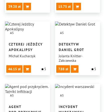
OPOWIADANIA
39.38
15.75
A5
A5
CZTEREJ JEŹDŹCY
DETEKTYW
APOKALIPSY
DANIEL GROT
Michał Kucharzyk
Jolanta Knitter-
Zakrzewska
46.15
5
7.88
5
A5
A5
AGENT
INCYDENT