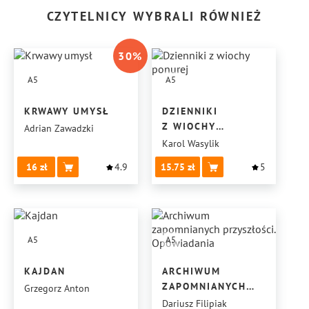
CZYTELNICY WYBRALI RÓWNIEŻ
30
%
A5
A5
KRWAWY UMYSŁ
DZIENNIKI
Z WIOCHY
Adrian Zawadzki
PONUREJ
Karol Wasylik
16
4.9
15.75
5
A5
A5
KAJDAN
ARCHIWUM
ZAPOMNIANYCH
Grzegorz Anton
PRZYSZŁOŚCI.
Dariusz Filipiak