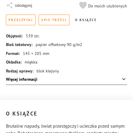
Udostępnij
Do moich ulubionych
PRZECZYTAJ
SPIS TREŚCI
O KSIĄŻCE
Objętość:
539
str.
Blok tekstowy:
papier offsetowy 90 g/m2
Format:
145 × 205 mm
Okładka:
miękka
Rodzaj oprawy:
blok klejony
Więcej informacji
ISBN:
978-83-8431-719-8
O KSIĄŻCE
Brutalne napady, świat przestępczy i ucieczka przed samym