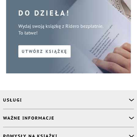
DO DZIEŁA!
Wydaj swoją książkę z Ridero bezpłatnie.
To łatwe!
UTWÓRZ KSIĄŻKĘ
USŁUGI
Asystent osobisty
WAŻNE INFORMACJE
Korektor
Projektant okładki
O nas
POMYSŁY NA KSIĄŻKI
Druk Twojej książki