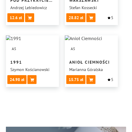
POD PRZYKRYCIEM.
WARSZAWSKI
TAJNIKI
Andrzej Lebiedowicz
Stefan Kossecki
INFILTRACJI
12.6
28.82
5
A5
A5
1991
ANIOŁ CIEMNOŚCI
Szymon Kościanowski
Marianna Góralska
24.98
15.75
5