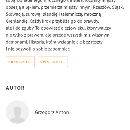
sobą. Bohater tego mrocznego thrillera, rozdarty między
obsesją a lękiem, przemierza między innymi Rzeszów, Śląsk,
Słowację, surową Islandię i tajemniczą, mroczną
Grenlandię. Każdy krok przybliża go do prawdy,
ale i do zguby. To opowieść o człowieku, który walczy
nie tylko z prawem, ale przede wszystkim z własnymi
demonami. Historia, która wciągnie cię bez reszty
i nie pozwoli o sobie zapomnieć.
PRZECZYTAJ
SPIS TREŚCI
AUTOR
Grzegorz Anton