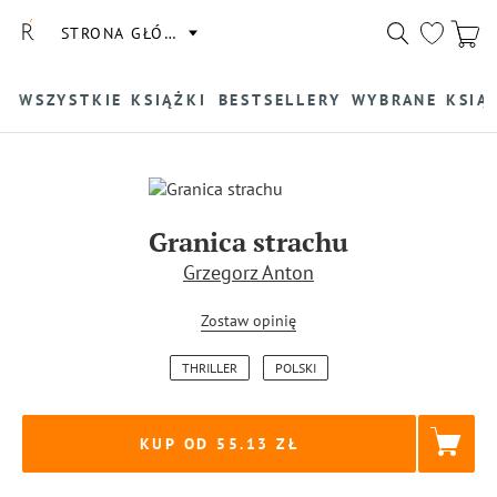
STRONA GŁÓWNA
WSZYSTKIE KSIĄŻKI
BESTSELLERY
WYBRANE KSIĄ
Granica strachu
Grzegorz Anton
Zostaw opinię
THRILLER
POLSKI
KUP OD 55.13