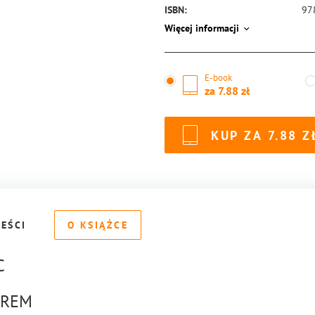
ISBN:
97
Więcej informacji
E-book
za
7.88
KUP ZA
7.88
REŚCI
O KSIĄŻCE
C
OREM