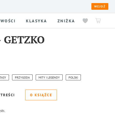
WEJDŹ
WOŚCI
KLASYKA
ZNIŻKA
-
GETZKO
TASY
PRZYGODA
MITY I LEGENDY
POLSKI
 TREŚCI
O KSIĄŻCE
str.