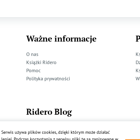
Ważne informacje
P
O nas
K
Książki Ridero
D
Pomoc
K
Polityka prywatności
W
Ridero Blog
Dzieci też mogą pisać!
Serwis używa plików cookies, dzięki którym może działać
Więcej
lepiej. Podczas korzystania z serwisu pliki te są zapisywane w