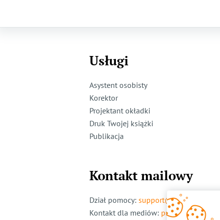
Usługi
Asystent osobisty
Korektor
Projektant okładki
Druk Twojej książki
Publikacja
Kontakt mailowy
Dział pomocy
:
support@ridero.pl
Kontakt dla mediów
:
pr@ridero.pl