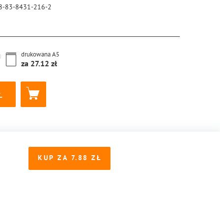
8-83-8431-216-2
drukowana
A5
za
27.12
KUP ZA
7.88