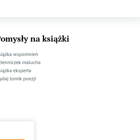
omysły na książki
siążka wspomnień
zienniczek malucha
siążka eksperta
ydaj tomik poezji