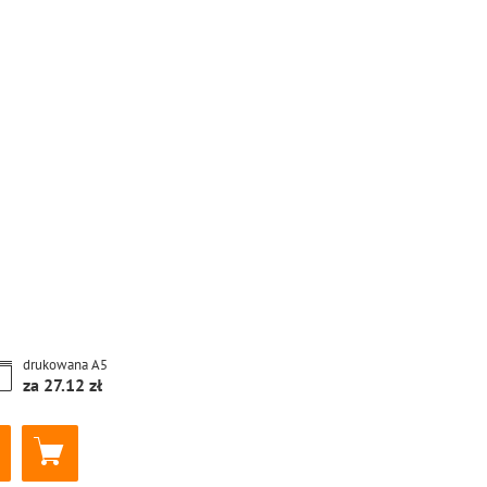
drukowana
A5
za
27.12