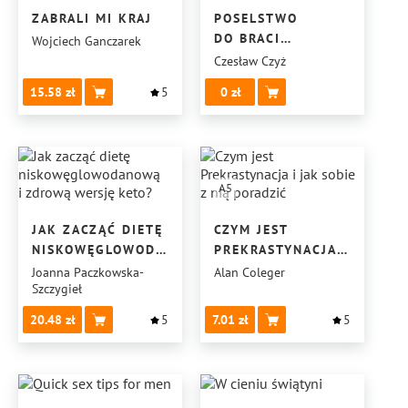
ZABRALI MI KRAJ
POSELSTWO
DO BRACI
Wojciech Ganczarek
ŚWIADKÓW
Czesław Czyż
JEHOWY
15.58
5
0
A5
JAK ZACZĄĆ DIETĘ
CZYM JEST
NISKOWĘGLOWODANOWĄ
PREKRASTYNACJA
I ZDROWĄ WERSJĘ
I JAK SOBIE Z NIĄ
Joanna Paczkowska-
Alan Coleger
Szczygieł
KETO?
PORADZIĆ
20.48
5
7.01
5