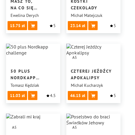
MASZ TO,
KOSTKI
NA CO SIĘ
CZEKOLADY
ODWAŻYSZ
Ewelina Derych
Michał Matejczuk
15.75
5
23.14
5
A5
50 PLUS
CZTEREJ JEŹDŹCY
NORDKAPP
APOKALIPSY
CHALLENGE
Tomasz Kędziak
Michał Kucharzyk
11.03
4.5
46.15
5
A5
A5