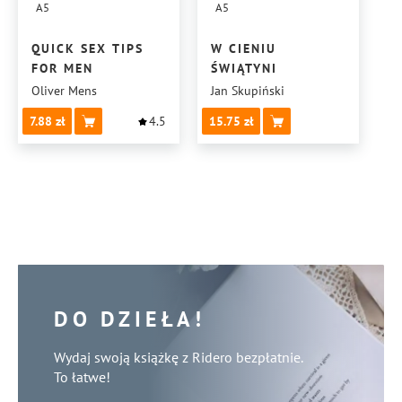
A5
A5
QUICK SEX TIPS
W CIENIU
FOR MEN
ŚWIĄTYNI
Oliver Mens
Jan Skupiński
7.88
4.5
15.75
DO DZIEŁA!
Wydaj swoją książkę z Ridero bezpłatnie.
To łatwe!