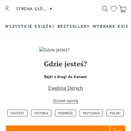
STRONA GŁÓWNA
WSZYSTKIE KSIĄŻKI
BESTSELLERY
WYBRANE KSIĄ
Gdzie jesteś?
Bajki z drogi do Kanaan
Ewelina Derych
Zostaw opinię
FANTASY
HISTORIA
PODRÓŻE
PRZYGODA
POLSKI