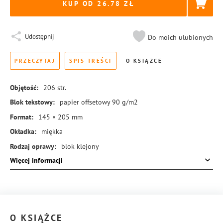
KUP OD 26.78
Udostępnij
Do moich ulubionych
PRZECZYTAJ
SPIS TREŚCI
O KSIĄŻCE
Objętość:
206
str.
Blok tekstowy:
papier offsetowy 90 g/m2
Format:
145 × 205 mm
Okładka:
miękka
Rodzaj oprawy:
blok klejony
Więcej informacji
ISBN:
978-83-8384-374-2
O KSIĄŻCE