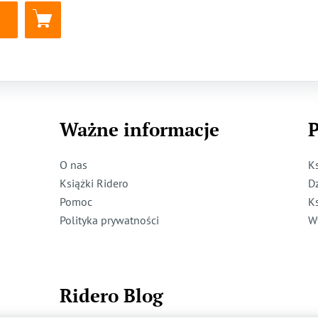
Ważne informacje
P
O nas
K
Książki Ridero
D
Pomoc
K
Polityka prywatności
W
Ridero Blog