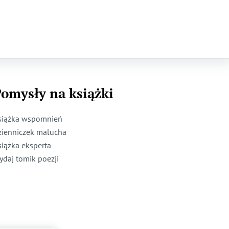
omysły na książki
siążka wspomnień
zienniczek malucha
siążka eksperta
ydaj tomik poezji