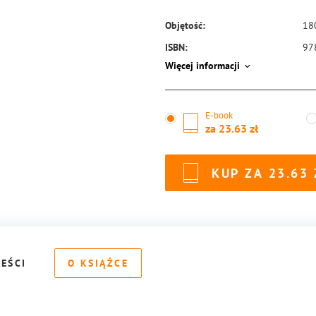
Objętość:
18
ISBN:
97
Więcej informacji
E-book
za
23.63
KUP ZA
23.63
REŚCI
O KSIĄŻCE