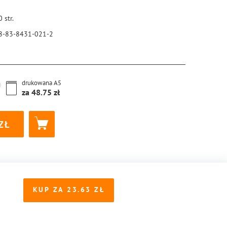
0
str.
8-83-8431-021-2
drukowana
A5
za
48.75
KUP ZA
23.63