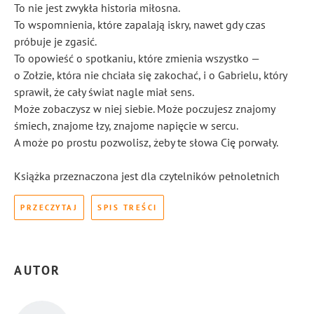
To nie jest zwykła historia miłosna.
To wspomnienia, które zapalają iskry, nawet gdy czas
próbuje je zgasić.
To opowieść o spotkaniu, które zmienia wszystko —
o Zołzie, która nie chciała się zakochać, i o Gabrielu, który
sprawił, że cały świat nagle miał sens.
Może zobaczysz w niej siebie. Może poczujesz znajomy
śmiech, znajome łzy, znajome napięcie w sercu.
A może po prostu pozwolisz, żeby te słowa Cię porwały.
Książka przeznaczona jest dla czytelników pełnoletnich
PRZECZYTAJ
SPIS TREŚCI
AUTOR