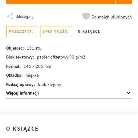
Udostępnij
Do moich ulubionych
PRZECZYTAJ
SPIS TREŚCI
O KSIĄŻCE
Objętość:
181
str.
Blok tekstowy:
papier offsetowy 90 g/m2
Format:
145 × 205 mm
Okładka:
miękka
Rodzaj oprawy:
blok klejony
Więcej informacji
ISBN:
978-83-8431-542-2
O KSIĄŻCE