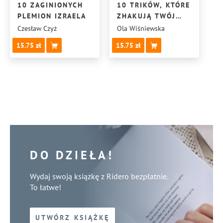
10 ZAGINIONYCH
10 TRIKÓW, KTÓRE
PLEMION IZRAELA
ZHAKUJĄ TWÓJ
TELEFON,
Czesław Czyż
Ola Wiśniewska
ABY PRZESTAŁ
15.75
15.75
POŻERAĆ
TWÓJ CZAS
DO DZIEŁA!
Wydaj swoją książkę z Ridero bezpłatnie.
To łatwe!
UTWÓRZ KSIĄŻKĘ