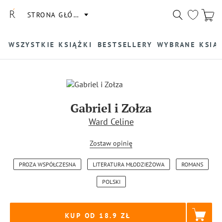
STRONA GŁÓWNA
WSZYSTKIE KSIĄŻKI
BESTSELLERY
WYBRANE KSIĄ
Gabriel i Zołza
Ward Celine
Zostaw opinię
PROZA WSPÓŁCZESNA
LITERATURA MŁODZIEŻOWA
ROMANS
POLSKI
KUP OD 18.9