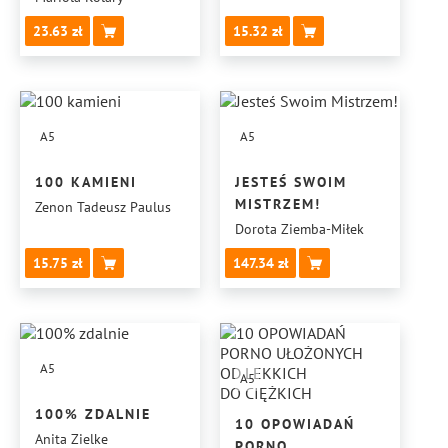
23.63
15.32
A5
A5
100 KAMIENI
JESTEŚ SWOIM
MISTRZEM!
Zenon Tadeusz Paulus
Dorota Ziemba-Miłek
15.75
147.34
A5
A5
100% ZDALNIE
10 OPOWIADAŃ
Anita Zielke
PORNO