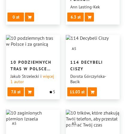
UŁOŻONYCH
Ann Lesting-Kek
OD LEKKICH
0
6.3
DO CIĘŻKICH
A5
10 PODZIEMNYCH
114 DECYBELI
TRAS W POLSCE
CISZY
I ZA GRANICĄ
Jakub Strzelecki
i
więcej
Dorota Górczyńska-
1
autor
Bacik
7.8
5
11.03
A5
A5