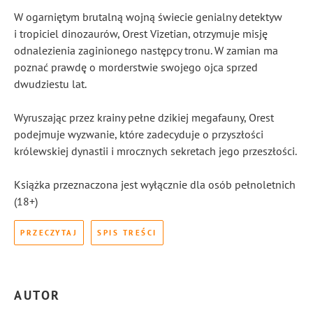
W ogarniętym brutalną wojną świecie genialny detektyw
i tropiciel dinozaurów, Orest Vizetian, otrzymuje misję
odnalezienia zaginionego następcy tronu. W zamian ma
poznać prawdę o morderstwie swojego ojca sprzed
dwudziestu lat.
Wyruszając przez krainy pełne dzikiej megafauny, Orest
podejmuje wyzwanie, które zadecyduje o przyszłości
królewskiej dynastii i mrocznych sekretach jego przeszłości.
Książka przeznaczona jest wyłącznie dla osób pełnoletnich
(18+)
PRZECZYTAJ
SPIS TREŚCI
AUTOR