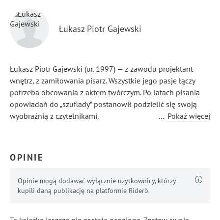
Łukasz Piotr Gajewski
Łukasz Piotr Gajewski (ur. 1997) — z zawodu projektant
wnętrz, z zamiłowania pisarz. Wszystkie jego pasje łączy
potrzeba obcowania z aktem twórczym. Po latach pisania
opowiadań do „szuflady” postanowił podzielić się swoją
wyobraźnią z czytelnikami.
...
Pokaż więcej
„Erutejczyk: Biały Kruk” to jego powieściowy debiut
i początek mrocznej, fascynującej trylogii.
OPINIE
Opinie mogą dodawać wyłącznie użytkownicy, którzy
kupili daną publikację na platformie Riderò.