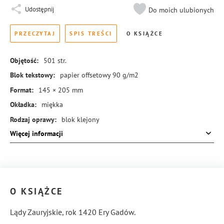
Udostępnij
Do moich ulubionych
PRZECZYTAJ
SPIS TREŚCI
O KSIĄŻCE
Objętość:
501
str.
Blok tekstowy:
papier offsetowy 90 g/m2
Format:
145 × 205 mm
Okładka:
miękka
Rodzaj oprawy:
blok klejony
Więcej informacji
ISBN:
978-83-8455-455-5
O KSIĄŻCE
Lądy Zauryjskie, rok 1420 Ery Gadów.