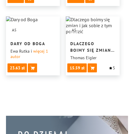
A5
A5
DARY OD BOGA
DLACZEGO
BOIMY SIĘ ZMIAN
Ewa Rutka
i
więcej 1
autor
I JAK SOBIE Z TYM
Thomas Eigler
PORADZIĆ
23.63
15.59
5
DO DZIEŁA!