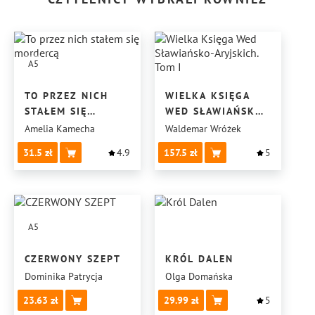
A5
TO PRZEZ NICH
WIELKA KSIĘGA
STAŁEM SIĘ
WED SŁAWIAŃSKO-
MORDERCĄ
ARYJSKICH. TOM I
Amelia Kamecha
Waldemar Wróżek
31.5
4.9
157.5
5
A5
CZERWONY SZEPT
KRÓL DALEN
Dominika Patrycja
Olga Domańska
23.63
29.99
5