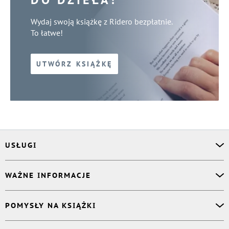
Wydaj swoją książkę z Ridero bezpłatnie.
To łatwe!
UTWÓRZ KSIĄŻKĘ
USŁUGI
Asystent osobisty
WAŻNE INFORMACJE
Korektor
Projektant okładki
O nas
POMYSŁY NA KSIĄŻKI
Druk Twojej książki
Książki Ridero
Publikacja
Pomoc
Książka wspomnień