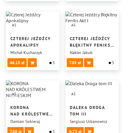
A5
A5
CZTEREJ JEŹDŹCY
CZTEREJ JEŹDŹCY
APOKALIPSY
BŁĘKITNY FENIKS
AKT I
Michał Kucharzyk
Nakler Jakub
46.15
5
7.88
5
A5
A5
KORONA
DALEKA DROGA
NAD KRÓLESTWEM
TOM III
NIEBIESKIM
Damian Sobieraj
Sergiusz Urbanowicz
7.88
5
4.73