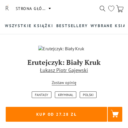
STRONA GŁÓWNA
WSZYSTKIE KSIĄŻKI
BESTSELLERY
WYBRANE KSIĄ
Erutejczyk: Biały Kruk
Łukasz Piotr Gajewski
Zostaw opinię
FANTASY
KRYMINAŁ
POLSKI
KUP OD 27.28