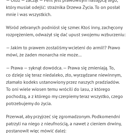
— Otóż — zaczął — Feril jest prawowitym następcą tego,
który musiał odejść: strażnika Drzewa Życia. To on posłał
mnie i was wszystkich.
Wśród zebranych podniósł się szmer. Ktoś inny, zachęcony
rozprężeniem, odważył się dać upust swojemu wzburzeniu:
— Jakim to prawem zostaliśmy wcieleni do armii!? Prawo
mówi, że żaden monarcha nie może…
— Prawa — syknął dowódca. — Prawa się zmieniają. To,
co dzieje się teraz niedaleko, zło, wyrządzane niewinnym,
złamało kodeks ustanowiony przez naszych pradziadów.
To oni wiele wiosen temu wrócili do lasu, z którego
pochodzą, a z którego my czerpiemy teraz wszystko, czego
potrzebujemy do życia.
Przerwał, aby przyjrzeć się zgromadzonym. Podkomendni
patrzyli na niego z nieufnością, a nawet z cieniem drwiny,
postanowił więc mówić dalej: