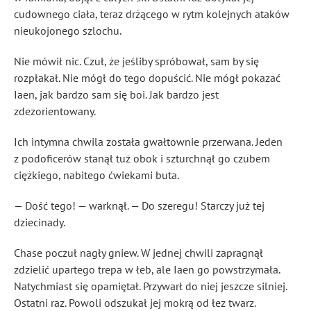
cudownego ciała, teraz drżącego w rytm kolejnych ataków
nieukojonego szlochu.
Nie mówił nic. Czuł, że jeśliby spróbował, sam by się
rozpłakał. Nie mógł do tego dopuścić. Nie mógł pokazać
Iaen, jak bardzo sam się boi. Jak bardzo jest
zdezorientowany.
Ich intymna chwila została gwałtownie przerwana. Jeden
z podoficerów stanął tuż obok i szturchnął go czubem
ciężkiego, nabitego ćwiekami buta.
— Dość tego! — warknął. — Do szeregu! Starczy już tej
dziecinady.
Chase poczuł nagły gniew. W jednej chwili zapragnął
zdzielić upartego trepa w łeb, ale Iaen go powstrzymała.
Natychmiast się opamiętał. Przywarł do niej jeszcze silniej.
Ostatni raz. Powoli odszukał jej mokrą od łez twarz.