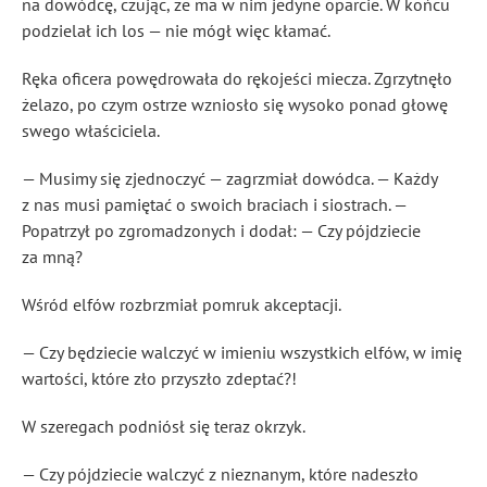
na dowódcę, czując, że ma w nim jedyne oparcie. W końcu
podzielał ich los — nie mógł więc kłamać.
Ręka oficera powędrowała do rękojeści miecza. Zgrzytnęło
żelazo, po czym ostrze wzniosło się wysoko ponad głowę
swego właściciela.
— Musimy się zjednoczyć — zagrzmiał dowódca. — Każdy
z nas musi pamiętać o swoich braciach i siostrach. —
Popatrzył po zgromadzonych i dodał: — Czy pójdziecie
za mną?
Wśród elfów rozbrzmiał pomruk akceptacji.
— Czy będziecie walczyć w imieniu wszystkich elfów, w imię
wartości, które zło przyszło zdeptać?!
W szeregach podniósł się teraz okrzyk.
— Czy pójdziecie walczyć z nieznanym, które nadeszło