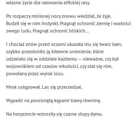
własne życie dla ratowania elfickiej rasy.
Po rozpaczy minionej nocy znowu wiedział, że żyje.
Budził się w nim instynkt. Pragnął ochronić ziemię i wartości
swego ludu. Pragnął ochronić bliskich…
I chociaż znów przed oczami ukazała mu się twarz Iaen,
szybko przesłoniło ją bitewne uniesienie, które
udzielało się w oddziale każdemu — nieważne, czy był
wojownikiem od czasów młodości, czy stał się nim,
powołany przez wyrok losu.
Mrok ustępował. Las się przerzedzał.
Wypadli na porośniętą kępami trawy równinę.
Na horyzoncie wznosiły się czarne słupy dymu.