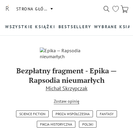
STRONA GŁÓWNA
WSZYSTKIE KSIĄŻKI
BESTSELLERY
WYBRANE KSIĄ
Bezpłatny fragment
-
Epika —
Rapsodia nieumarłych
Michał Skrzypczak
Zostaw opinię
SCIENCE FICTION
PROZA WSPÓŁCZESNA
FANTASY
FIKCJA HISTORYCZNA
POLSKI