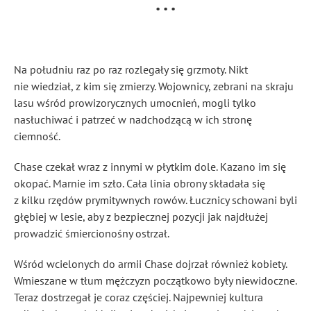
⠀⠀⠀⠀⠀⠀⠀⠀⠀⠀⠀⠀⠀⠀⠀⠀⠀• • •
Na południu raz po raz rozlegały się grzmoty. Nikt
nie wiedział, z kim się zmierzy. Wojownicy, zebrani na skraju
lasu wśród prowizorycznych umocnień, mogli tylko
nasłuchiwać i patrzeć w nadchodzącą w ich stronę
ciemność.
Chase czekał wraz z innymi w płytkim dole. Kazano im się
okopać. Marnie im szło. Cała linia obrony składała się
z kilku rzędów prymitywnych rowów. Łucznicy schowani byli
głębiej w lesie, aby z bezpiecznej pozycji jak najdłużej
prowadzić śmiercionośny ostrzał.
Wśród wcielonych do armii Chase dojrzał również kobiety.
Wmieszane w tłum mężczyzn początkowo były niewidoczne.
Teraz dostrzegał je coraz częściej. Najpewniej kultura