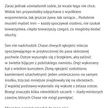
Zaraz jednak uświadomił sobie, że wcale tego nie chce.
Widok ten przywołałby odpychane z wysiłkiem
wspomnienia, tak jeszcze żywe, tak raniące… Podobnie
musieli myśleć inni — każdy spoczywał osobno, nie szukał
towarzystwa, ciepła towarzyszy, czegoś, co mogłoby dodać
otuchy.
Sen nie nadchodził. Chase chwycił rękojeść miecza
spoczywającego w przytroczonej do pasa skórzanej
pochwie. Ostrze wysunęło się z brzękiem, aby zalśnić
w świetle bijącym z pobliskiego namiotu. Oręż wykonany
był z wielkim kunsztem. Złotą rękojeść ozdobiono
kamieniami szlachetnymi: jeden umieszczono na samym
środku, trzy zaś mniejsze znajdowały się na obrzeżach.
Z wąskiej podstawy wyłaniało się wykute z żelaza ostrze.
Brzegi znaczyło kilka niewielkich szczerb — ślady minionych
czasów, których Chase nie mógł pamiętać.