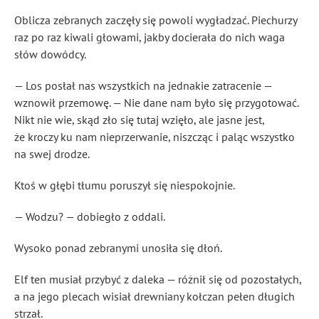
Oblicza zebranych zaczęły się powoli wygładzać. Piechurzy
raz po raz kiwali głowami, jakby docierała do nich waga
słów dowódcy.
— Los posłał nas wszystkich na jednakie zatracenie —
wznowił przemowę. — Nie dane nam było się przygotować.
Nikt nie wie, skąd zło się tutaj wzięło, ale jasne jest,
że kroczy ku nam nieprzerwanie, niszcząc i paląc wszystko
na swej drodze.
Ktoś w głębi tłumu poruszył się niespokojnie.
— Wodzu? — dobiegło z oddali.
Wysoko ponad zebranymi unosiła się dłoń.
Elf ten musiał przybyć z daleka — różnił się od pozostałych,
a na jego plecach wisiał drewniany kołczan pełen długich
strzał.