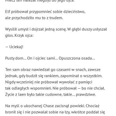
Miecz ten należał niegdyś do jego ojca.
Elf próbował przypomnieć sobie dzieciństwo,
ale przychodziło mu to z trudem.
Wysilił umysł i dojrzał jedną scenę. W głębi duszy usłyszał
głos. Krzyk ojca:
— Uciekaj!
Pusty dom… On i ojciec sami… Opuszczona osada…
Ten sam obraz nawiedzał go czasami w snach, zawsze
jednak, gdy budził się rankiem, zapominał o wszystkim.
Nigdy wcześniej nie próbował wywołać z pamięci
tak odległych wspomnień. Nie próbował — bo nie chciał.
Życie z Iaen było takie cudowne, takie… prawdziwe.
Na myśl o ukochanej Chase zacisnął powieki. Chociaż
bronił się i nie pozwalał sobie na łzy, wkrótce poddał się