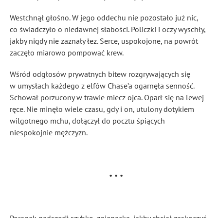
Westchnął głośno. W jego oddechu nie pozostało już nic,
co świadczyło o niedawnej słabości. Policzki i oczy wyschły,
jakby nigdy nie zaznały łez. Serce, uspokojone, na powrót
zaczęło miarowo pompować krew.
Wśród odgłosów prywatnych bitew rozgrywających się
w umysłach każdego z elfów Chase’a ogarnęła senność.
Schował porzucony w trawie miecz ojca. Oparł się na lewej
ręce. Nie minęło wiele czasu, gdy i on, utulony dotykiem
wilgotnego mchu, dołączył do pocztu śpiących
niespokojnie mężczyzn.
⠀⠀⠀⠀⠀⠀⠀⠀⠀⠀⠀⠀⠀⠀⠀⠀⠀• • •