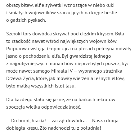
obrazy bitew, elfie sylwetki wznoszące w niebo łuki
i śmiałych wojowników szarżujących na krępe bestie
o gadzich pyskach.
Szeroki tors dowódca skrywał pod ciężkim kirysem. Była
to rzadkość nawet wśród największych wojowników.
Purpurowa wstęga i łopocząca na plecach peleryna mówiły
jasno o pochodzeniu elfa. Był gwardzistą jednego
z najpotężniejszych monarchów nieprzebytych puszcz, być
może nawet samego Miraala IV — wybranego strażnika
Drzewa Życia, które, jak mówiły wierzenia leśnych elfów,
było matką wszystkich istot lasu.
Dla każdego stało się jasne, że na barkach rekrutów
spoczęła wielka odpowiedzialność.
— Do broni, bracia! — zaczął dowódca. — Nasza droga
dobiegła kresu. Zło nadchodzi tu z południa!