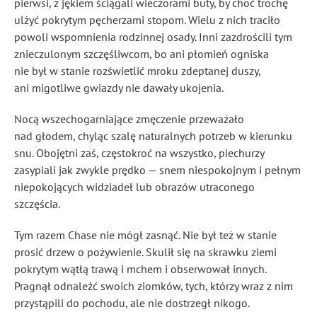
pierwsi, z jękiem ściągali wieczorami buty, by choć trochę
ulżyć pokrytym pęcherzami stopom. Wielu z nich traciło
powoli wspomnienia rodzinnej osady. Inni zazdrościli tym
znieczulonym szczęśliwcom, bo ani płomień ogniska
nie był w stanie rozświetlić mroku zdeptanej duszy,
ani migotliwe gwiazdy nie dawały ukojenia.
Nocą wszechogarniające zmęczenie przeważało
nad głodem, chyląc szalę naturalnych potrzeb w kierunku
snu. Obojętni zaś, częstokroć na wszystko, piechurzy
zasypiali jak zwykle prędko — snem niespokojnym i pełnym
niepokojących widziadeł lub obrazów utraconego
szczęścia.
Tym razem Chase nie mógł zasnąć. Nie był też w stanie
prosić drzew o pożywienie. Skulił się na skrawku ziemi
pokrytym wątłą trawą i mchem i obserwował innych.
Pragnął odnaleźć swoich ziomków, tych, którzy wraz z nim
przystąpili do pochodu, ale nie dostrzegł nikogo.