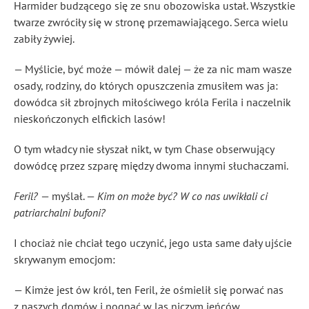
Harmider budzącego się ze snu obozowiska ustał. Wszystkie
twarze zwróciły się w stronę przemawiającego. Serca wielu
zabiły żywiej.
— Myślicie, być może — mówił dalej — że za nic mam wasze
osady, rodziny, do których opuszczenia zmusiłem was ja:
dowódca sił zbrojnych miłościwego króla Ferila i naczelnik
nieskończonych elfickich lasów!
O tym władcy nie słyszał nikt, w tym Chase obserwujący
dowódcę przez szparę między dwoma innymi słuchaczami.
Feril?
— myślał. —
Kim on może być? W co nas uwikłali ci
patriarchalni bufoni?
I chociaż nie chciał tego uczynić, jego usta same dały ujście
skrywanym emocjom:
— Kimże jest ów król, ten Feril, że ośmielił się porwać nas
z naszych domów i pognać w las niczym jeńców