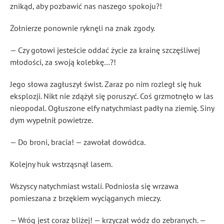
znikąd, aby pozbawić nas naszego spokoju?!
Żołnierze ponownie ryknęli na znak zgody.
— Czy gotowi jesteście oddać życie za krainę szczęśliwej
młodości, za swoją kolebkę…?!
Jego słowa zagłuszył świst. Zaraz po nim rozległ się huk
eksplozji. Nikt nie zdążył się poruszyć. Coś grzmotnęło w las
nieopodal. Ogłuszone elfy natychmiast padły na ziemię. Siny
dym wypełnił powietrze.
— Do broni, bracia! — zawołał dowódca.
Kolejny huk wstrząsnął lasem.
Wszyscy natychmiast wstali. Podniosła się wrzawa
pomieszana z brzękiem wyciąganych mieczy.
— Wróg jest coraz bliżej! — krzyczał wódz do zebranych. —