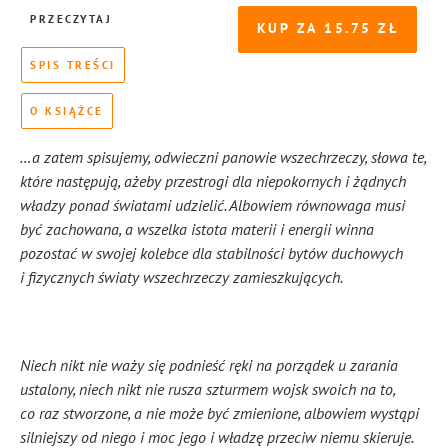
PRZECZYTAJ
KUP ZA
15.75
SPIS TREŚCI
O KSIĄŻCE
…a zatem spisujemy, odwieczni panowie wszechrzeczy, słowa te,
które następują, ażeby przestrogi dla niepokornych i żądnych
władzy ponad światami udzielić. Albowiem równowaga musi
być zachowana, a wszelka istota materii i energii winna
pozostać w swojej kolebce dla stabilności bytów duchowych
i fizycznych światy wszechrzeczy zamieszkujących.
Niech nikt nie waży się podnieść ręki na porządek u zarania
ustalony, niech nikt nie rusza szturmem wojsk swoich na to,
co raz stworzone, a nie może być zmienione, albowiem wystąpi
silniejszy od niego i moc jego i władzę przeciw niemu skieruje.