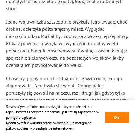
odległych osad różniła się od tej, którą znał z rodzinnych
stron.
Jedna wojowniczka szczególnie przykuła jego uwagę. Choć
drobna, dzierżyła półtoraręczny miecz. Wyglądał
na krasnoludzki. Musiał być zdobyczą z wcześniejszej bitwy.
Elfka z pewnością wzięła w swym życiu udział w wielu
potyczkach. Bacznie obserwowała równinę, czasem kierując
spojrzenie zielonych oczu na pozostałych wojaków, jakby
oceniała ich przygotowanie do walki.
Chase był jednym z nich. Odnaleźli się wzrokiem, lecz go
zignorowała. Zapatrzyła się w dal. Drobne palce
poruszyły się powoli na mieczu, raz i drugi, jak gdyby tylko
one mogły zaświadczyć o narastającym w kobiecie napięciu.
Serwis używa plików cookies, dzięki którym może działać
lepiej. Podczas korzystania z serwisu pliki te są zapisywane w
Mrok przed nimi narastał. Stawał się ogromną burzową
Ok
pamięci urządzenia.
zasłoną, zza której nic nie było widać. Chase’owi i jego
Można określić warunki przechowywania lub dostępu do
towarzyszom zaczęła udzielać się trwoga, lecz wciąż stali
plików cookies w przeglądarce internetowej.