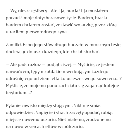
— Wy, nieszczęśliwcy… Ale i ja, bracia! I ja musiałem
porzucić moje dotychczasowe życie. Bardem, bracia…
bardem chciałem zostać, zostawić wojaczkę, przez którą
utraciłem pierworodnego syna…
Zamilkł. Echo jego słów długo huczało w mrocznym lesie,
docierając do uszu każdego, kto chciał słuchać.
— Ale padł rozkaz — podjął ciszej. — Myślicie, że jestem
narwańcem, tępym żołdakiem werbującym każdego
odrośniętego od ziemi elfa ku uciesze swego suwerena…?
Myślicie, że mojemu panu zachciało się zagarnąć kolejne
terytorium…?
Pytanie zawisło między stojącymi. Nikt nie śmiał
odpowiedzieć. Napięcie i strach zaczęły opadać, robiąc
miejsce nowemu uczuciu. Nieśmiałemu, zrodzonemu
na nowo w sercach elfów współczuciu.