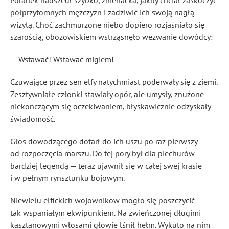
Poranek nadszedł szybko, znienacka, jakby chciał zaskoczyć
półprzytomnych mężczyzn i zadziwić ich swoją nagłą
wizytą. Choć zachmurzone niebo dopiero rozjaśniało się
szarością, obozowiskiem wstrząsnęło wezwanie dowódcy:
— Wstawać! Wstawać migiem!
Czuwające przez sen elfy natychmiast poderwały się z ziemi.
Zesztywniałe członki stawiały opór, ale umysły, znużone
niekończącym się oczekiwaniem, błyskawicznie odzyskały
świadomość.
Głos dowodzącego dotarł do ich uszu po raz pierwszy
od rozpoczęcia marszu. Do tej pory był dla piechurów
bardziej legendą — teraz ujawnił się w całej swej krasie
i w pełnym rynsztunku bojowym.
Niewielu elfickich wojowników mogło się poszczycić
tak wspaniałym ekwipunkiem. Na zwieńczonej długimi
kasztanowymi włosami głowie lśnił hełm. Wykuto na nim