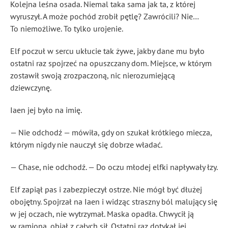
Kolejna leśna osada. Niemal taka sama jak ta, z której
wyruszył. A może pochód zrobił pętlę? Zawrócili? Nie…
To niemożliwe. To tylko urojenie.
Elf poczuł w sercu ukłucie tak żywe, jakby dane mu było
ostatni raz spojrzeć na opuszczany dom. Miejsce, w którym
zostawił swoją zrozpaczoną, nic nierozumiejącą
dziewczynę.
Iaen jej było na imię.
— Nie odchodź — mówiła, gdy on szukał krótkiego miecza,
którym nigdy nie nauczył się dobrze władać.
— Chase, nie odchodź. — Do oczu młodej elfki napływały łzy.
Elf zapiął pas i zabezpieczył ostrze. Nie mógł być dłużej
obojętny. Spojrzał na Iaen i widząc straszny ból malujący się
w jej oczach, nie wytrzymał. Maska opadła. Chwycił ją
w ramiona, objął z całych sił. Ostatni raz dotykał jej