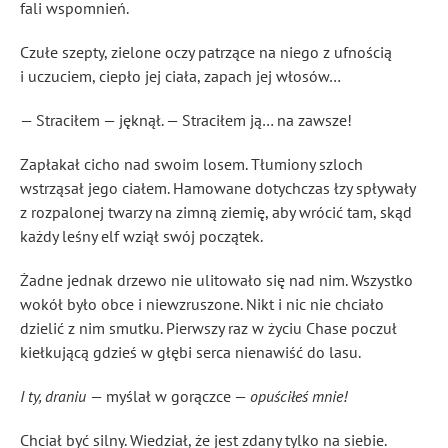
fali wspomnień.
Czułe szepty, zielone oczy patrzące na niego z ufnością
i uczuciem, ciepło jej ciała, zapach jej włosów…
— Straciłem — jęknął. — Straciłem ją… na zawsze!
Zapłakał cicho nad swoim losem. Tłumiony szloch
wstrząsał jego ciałem. Hamowane dotychczas łzy spływały
z rozpalonej twarzy na zimną ziemię, aby wrócić tam, skąd
każdy leśny elf wziął swój początek.
Żadne jednak drzewo nie ulitowało się nad nim. Wszystko
wokół było obce i niewzruszone. Nikt i nic nie chciało
dzielić z nim smutku. Pierwszy raz w życiu Chase poczuł
kiełkującą gdzieś w głębi serca nienawiść do lasu.
I ty, draniu
— myślał w gorączce —
opuściłeś mnie!
Chciał być silny. Wiedział, że jest zdany tylko na siebie.