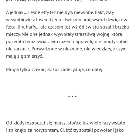
A jednak… Leśne elfy też nie były niewinne. Fakt, żyły
w symbiozie z lasem i jego stworzeniami, wśród dźwięków
fletu, liry, harfy… ale czasem też wśród świstu strzał i brzęku
mieczy. Nie one jednak wywołały straszliwą wojnę, która
pożerała teraz Świat. Tym razem naprawdę nie mogły sobie
nic zarzucić. Prowadzone w nieznane, nie wiedziały, z czym
mają się zmierzyć.
Mogły tylko czekać, aż los zadecyduje, co dalej.
⠀⠀⠀⠀⠀⠀⠀⠀⠀⠀⠀⠀⠀⠀⠀⠀⠀• • •
Od kiedy rozpoczął się marsz, słońce już wiele razy wstało
i zniknęło za horyzontem. Ci, którzy zostali powołani jako