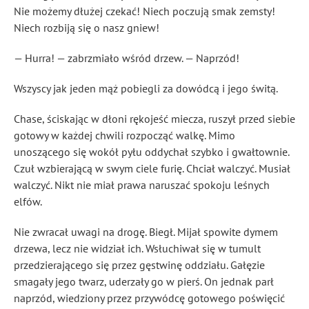
Nie możemy dłużej czekać! Niech poczują smak zemsty!
Niech rozbiją się o nasz gniew!
— Hurra! — zabrzmiało wśród drzew. — Naprzód!
Wszyscy jak jeden mąż pobiegli za dowódcą i jego świtą.
Chase, ściskając w dłoni rękojeść miecza, ruszył przed siebie
gotowy w każdej chwili rozpocząć walkę. Mimo
unoszącego się wokół pyłu oddychał szybko i gwałtownie.
Czuł wzbierającą w swym ciele furię. Chciał walczyć. Musiał
walczyć. Nikt nie miał prawa naruszać spokoju leśnych
elfów.
Nie zwracał uwagi na drogę. Biegł. Mijał spowite dymem
drzewa, lecz nie widział ich. Wsłuchiwał się w tumult
przedzierającego się przez gęstwinę oddziału. Gałęzie
smagały jego twarz, uderzały go w pierś. On jednak parł
naprzód, wiedziony przez przywódcę gotowego poświęcić