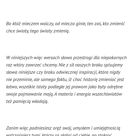
Bo któż mieczem walczy, od miecza ginie, ten zaś, kto zmienić
chce światy, tego światy zmienią.
W niniejszych więc wersach słowa przestrogi dla niepokornych
raz wtóry zawrzeć chcemy. Nie z sił naszych braku spisujemy
słowa niniejsze czy braku odwiecznej inspiracji, która nigdy
nie przeminie, ale samego faktu, iż choć historię zmieniać jest
łatwo, wszelkie istoty podległe jej prawom jako byty odrębne
swoje pojmowanie mają. A materia i energia wszechświatów
też pamięcią władają.
Zanim więc podniesiesz oręż swój, umysłem i umiejętnością
wstrząśniesz tymi, którzy są słabsi od ciebie, po stokroć