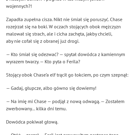
wojennych?!
Zapadła zupełna cisza. Nikt nie śmiał się poruszyć. Chase
rozejrzał się na boki. W oczach stojących obok mężczyzn
malował się strach, ale i cicha zachęta, jakby chcieli,
aby nie cofał się z obranej już drogi.
— Kto śmiał się odezwać? — spytał dowódca z kamiennym
wyrazem twarzy. — Kto pyta o Ferila?
Stojący obok Chase’a elf trącił go łokciem, po czym szepnął:
— Gadaj, głupcze, albo gówno się dowiemy!
— Na imię mi Chase — podjął z nową odwagą. — Zostałem
zwerbowany… kilka dni temu.
Dowódca pokiwał głową.