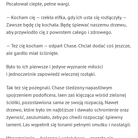
Pocałował ciepłe, pełne wargi.
— Kocham cię — rzekła elfka, gdy ich usta się rozłączyły. —
Zawsze będę cię kochała. Będę śpiewać naszemu drzewu,
aby przywiodło cię z powrotem całego i zdrowego.
— Też cię kocham — odparł Chase. Chciał dodać coś jeszcze,
ale gardło miał ściśnięte.
Było to ich pierwsze i jedyne wyznanie miłości
i jednocześnie zapowiedź wiecznej rozłąki.
Tak też się pożegnali. Chase śledzony napastliwym
spojrzeniem podoficera, Iaen zaś klęcząca wśród zielonej
ściółki, pozostawiona sama ze swoją rozpaczą. Nawet
drzewo, które było im najbliższe i dawało schronienie oraz
żywność, zaszumiało, żeby po chwili rozpocząć śpiewny
lament. Las wypełnił się tonami pełnymi smutku i nostalgii.