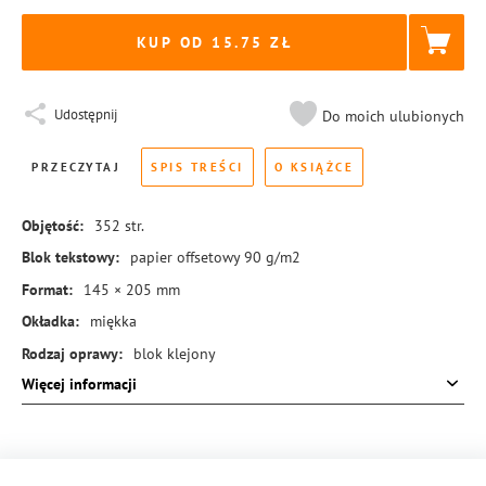
KUP OD 15.75
Udostępnij
Do moich ulubionych
PRZECZYTAJ
SPIS TREŚCI
O KSIĄŻCE
Objętość:
352
str.
Blok tekstowy:
papier offsetowy 90 g/m2
Format:
145 × 205 mm
Okładka:
miękka
Rodzaj oprawy:
blok klejony
Więcej informacji
ISBN:
978-83-8455-037-3