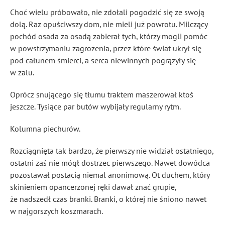
Choć wielu próbowało, nie zdołali pogodzić się ze swoją
dolą. Raz opuściwszy dom, nie mieli już powrotu. Milczący
pochód osada za osadą zabierał tych, którzy mogli pomóc
w powstrzymaniu zagrożenia, przez które świat ukrył się
pod całunem śmierci, a serca niewinnych pogrążyły się
w żalu.
Oprócz snującego się tłumu traktem maszerował ktoś
jeszcze. Tysiące par butów wybijały regularny rytm.
Kolumna piechurów.
Rozciągnięta tak bardzo, że pierwszy nie widział ostatniego,
ostatni zaś nie mógł dostrzec pierwszego. Nawet dowódca
pozostawał postacią niemal anonimową. Ot duchem, który
skinieniem opancerzonej ręki dawał znać grupie,
że nadszedł czas branki. Branki, o której nie śniono nawet
w najgorszych koszmarach.