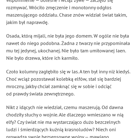
Wspomnienie — bolesne i wciąż żywe — zaczęło się
rozmywać. Wróciło zmęczenie i monotonny odgłos
maszerującego oddziału. Chase znów widział świat takim,
jakim był naprawdę.
Osada, którą mijali, nie była jego domem. W ogóle nie była
nawet do niego podobna. Żadna z twarzy nie przypominała
mu tej jedynej, ukochanej. Nie było tam umiłowanej Iaen.
Nie było drzewa, które ich karmiło.
Czoło kolumny zagłębiło się w las. A ten był inny niż kiedyś.
Choć wciąż pozostawał kolebką elfów, stał się bardziej
mroczny, jakby chciał zamknąć się w sobie i odciąć
od prawdy świata zewnętrznego.
Nikt z idących nie wiedział, czemu maszerują. Od dawna
chodziły słuchy o wojnie. Ale dlaczego wmieszano w nią
elfy? Czy świat nie ma wystarczająco dużo bezczelnych
ludzi i śmierdzących kuźnią krasnoludów? Niech oni
prowadzą swoje bezsensowne wojny — mawiano.