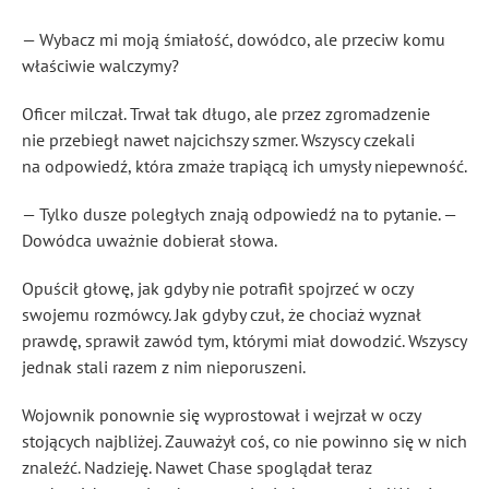
— Wybacz mi moją śmiałość, dowódco, ale przeciw komu
właściwie walczymy?
Oficer milczał. Trwał tak długo, ale przez zgromadzenie
nie przebiegł nawet najcichszy szmer. Wszyscy czekali
na odpowiedź, która zmaże trapiącą ich umysły niepewność.
— Tylko dusze poległych znają odpowiedź na to pytanie. —
Dowódca uważnie dobierał słowa.
Opuścił głowę, jak gdyby nie potrafił spojrzeć w oczy
swojemu rozmówcy. Jak gdyby czuł, że chociaż wyznał
prawdę, sprawił zawód tym, którymi miał dowodzić. Wszyscy
jednak stali razem z nim nieporuszeni.
Wojownik ponownie się wyprostował i wejrzał w oczy
stojących najbliżej. Zauważył coś, co nie powinno się w nich
znaleźć. Nadzieję. Nawet Chase spoglądał teraz