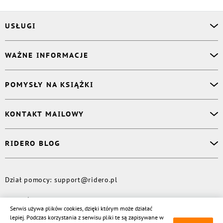
USŁUGI
Asystent osobisty
WAŻNE INFORMACJE
Korektor
Projektant okładki
O nas
POMYSŁY NA KSIĄŻKI
Druk Twojej książki
Książki Ridero
Publikacja
Pomoc
Książka wspomnień
KONTAKT MAILOWY
Polityka prywatności
Dzienniczek malucha
Książka eksperta
Dział pomocy
:
support@ridero.pl
RIDERO BLOG
Wydaj tomik poezji
Kontakt dla mediów
:
pr@ridero.pl
Dzieci też mogą pisać!
Więcej
Dział pomocy
:
support@ridero.pl
© Rideró, 2013—
2026
Serwis używa plików cookies, dzięki którym może działać
lepiej. Podczas korzystania z serwisu pliki te są zapisywane w