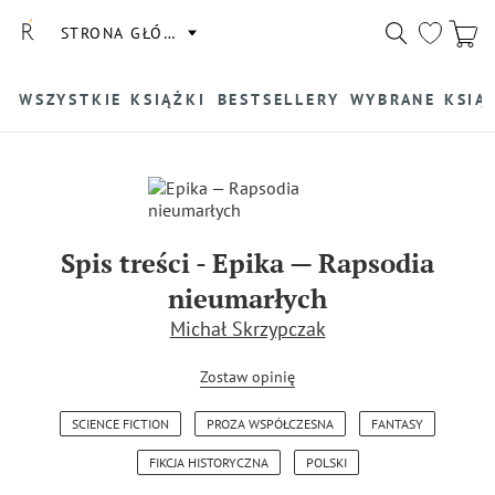
STRONA GŁÓWNA
WSZYSTKIE KSIĄŻKI
BESTSELLERY
WYBRANE KSIĄ
Spis treści
-
Epika — Rapsodia
nieumarłych
Michał Skrzypczak
Zostaw opinię
SCIENCE FICTION
PROZA WSPÓŁCZESNA
FANTASY
FIKCJA HISTORYCZNA
POLSKI