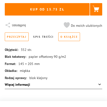
KUP OD 15.75
Udostępnij
Do moich ulubionych
PRZECZYTAJ
SPIS TREŚCI
O KSIĄŻCE
Objętość:
352
str.
Blok tekstowy:
papier offsetowy 90 g/m2
Format:
145 × 205 mm
Okładka:
miękka
Rodzaj oprawy:
blok klejony
Więcej informacji
ISBN:
978-83-8455-037-3