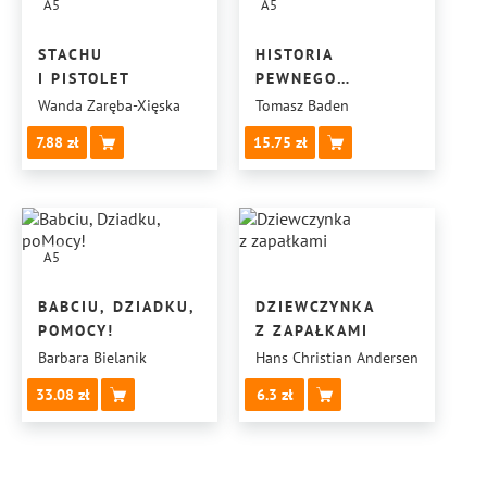
A5
A5
STACHU
HISTORIA
I PISTOLET
PEWNEGO
MŁODZIEŃCA
Wanda Zaręba-Xięska
Tomasz Baden
7.88
15.75
A5
BABCIU, DZIADKU,
DZIEWCZYNKA
POMOCY!
Z ZAPAŁKAMI
Barbara Bielanik
Hans Christian Andersen
33.08
6.3