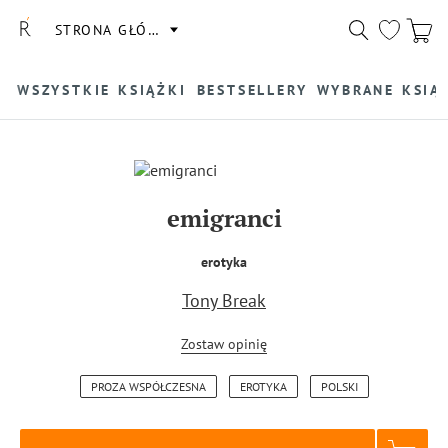
STRONA GŁÓWNA
WSZYSTKIE KSIĄŻKI
BESTSELLERY
WYBRANE KSIĄ
emigranci
erotyka
Tony Break
Zostaw opinię
PROZA WSPÓŁCZESNA
EROTYKA
POLSKI