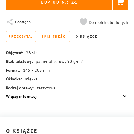
KUP OD 6.3
Udostępnij
Do moich ulubionych
PRZECZYTAJ
SPIS TREŚCI
O KSIĄŻCE
Objętość:
26
str.
Blok tekstowy:
papier offsetowy 90 g/m2
Format:
145 × 205 mm
Okładka:
miękka
Rodzaj oprawy:
zeszytowa
Więcej informacji
ISBN:
978-83-8324-283-5
O KSIĄŻCE