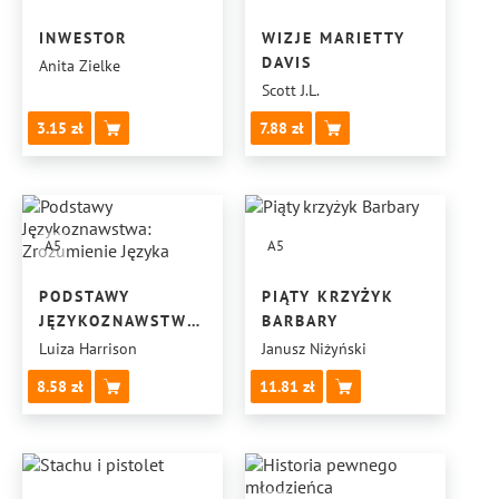
INWESTOR
WIZJE MARIETTY
DAVIS
Anita Zielke
Scott J.L.
3.15
7.88
A5
A5
PODSTAWY
PIĄTY KRZYŻYK
JĘZYKOZNAWSTWA:
BARBARY
ZROZUMIENIE
Luiza Harrison
Janusz Niżyński
JĘZYKA
8.58
11.81