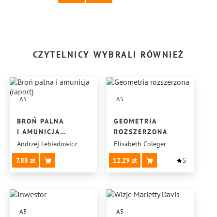
CZYTELNICY WYBRALI RÓWNIEŻ
A5
A5
BROŃ PALNA
GEOMETRIA
I AMUNICJA
ROZSZERZONA
(RAPORT)
Andrzej Lebiedowicz
Elisabeth Coleger
7.88
12.29
5
A5
A5