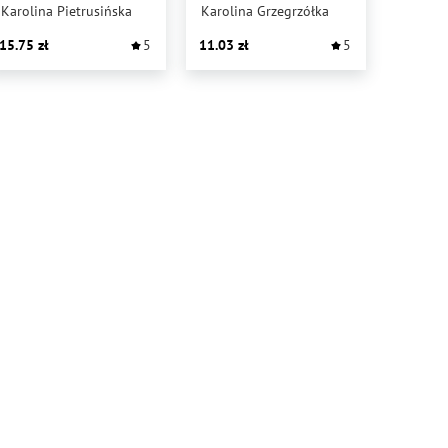
PRAWIE
Karolina Pietrusińska
Karolina Grzegrzółka
RODZINNYM
15.75
5
11.03
5