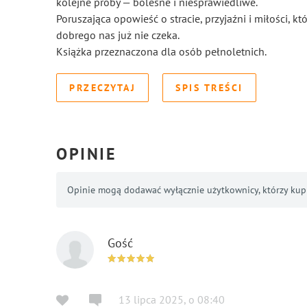
kolejne próby — bolesne i niesprawiedliwe.
Poruszająca opowieść o stracie, przyjaźni i miłości, kt
dobrego nas już nie czeka.
Książka przeznaczona dla osób pełnoletnich.
PRZECZYTAJ
SPIS TREŚCI
OPINIE
Opinie mogą dodawać wyłącznie użytkownicy, którzy kupil
Gość
13 lipca 2025
,
o
08:40