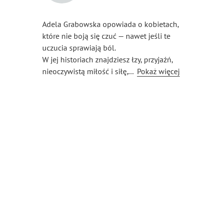
Adela Grabowska opowiada o kobietach,
które nie boją się czuć — nawet jeśli te
uczucia sprawiają ból.
W jej historiach znajdziesz łzy, przyjaźń,
nieoczywistą miłość i siłę, która rodzi się
...
Pokaż więcej
w najciemniejszych chwilach. Pisze
dla tych, którzy chcą czytać sercem. Ta
powieść to jej debiut — poruszający,
szczery i utkany z emocji.