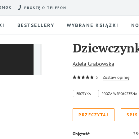
OMOC
PROSZĘ O TELEFON
KI
BESTSELLERY
WYBRANE KSIĄŻKI
NO
Dziewczynk
Adela Grabowska
5
Zostaw opinię
EROTYKA
PROZA WSPÓŁCZESNA
PRZECZYTAJ
SPIS
Objętość:
28