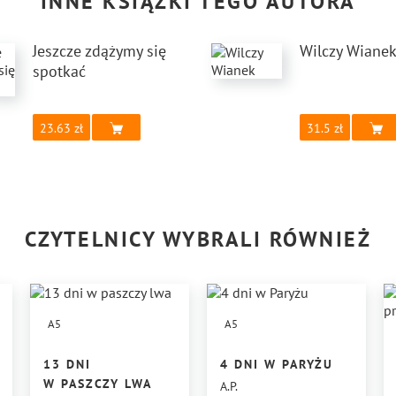
INNE KSIĄŻKI TEGO AUTORA
Jeszcze zdążymy się
Wilczy Wiane
spotkać
23.63
31.5
CZYTELNICY WYBRALI RÓWNIEŻ
A5
A5
13 DNI
4 DNI W PARYŻU
W PASZCZY LWA
A.P.