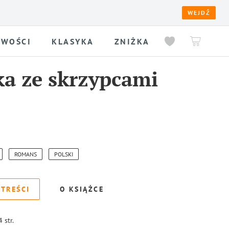
WEJDŹ
WOŚCI
KLASYKA
ZNIŻKA
a ze skrzypcami
ROMANS
POLSKI
 TREŚCI
O KSIĄŻCE
4
str.