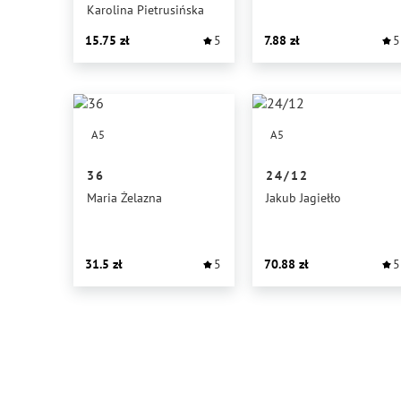
DO PRZEDSZKOLA
Karolina Pietrusińska
15.75
5
7.88
5
A5
A5
36
24/12
Maria Żelazna
Jakub Jagiełło
31.5
5
70.88
5