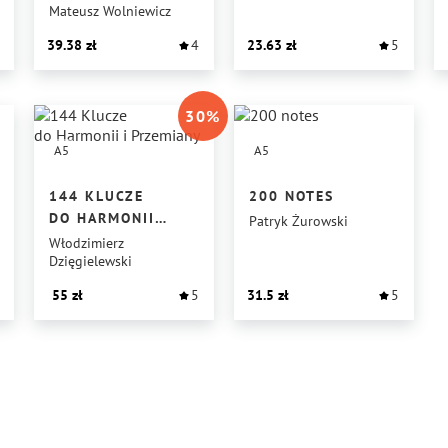
Mateusz Wolniewicz
39.38
4
23.63
5
30
%
A5
A5
144 KLUCZE
200 NOTES
DO HARMONII
Patryk Żurowski
I PRZEMIANY
Włodzimierz
Dzięgielewski
55
5
31.5
5