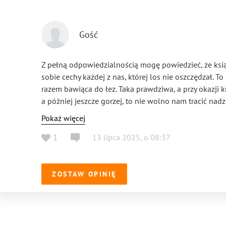
Gość
Z pełną odpowiedzialnością mogę powiedzieć, że ksią
sobie cechy każdej z nas, której los nie oszczędzał. 
razem bawiąca do łez. Taka prawdziwa, a przy okazji kr
a później jeszcze gorzej, to nie wolno nam tracić nadzi
polecenia!
Pokaż więcej
1
13 lipca 2025
,
o
08:37
ZOSTAW OPINIĘ