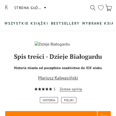
STRONA GŁÓWNA
WSZYSTKIE KSIĄŻKI
BESTSELLERY
WYBRANE KSIĄ
Spis treści
-
Dzieje Białogardu
Historia miasta od początków osadnictwa do XIX wieku
Mariusz Kalwasiński
5
Zostaw opinię
HISTORIA
POLSKI