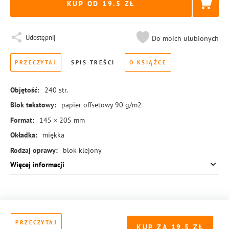
KUP OD 19.5
Udostępnij
Do moich ulubionych
PRZECZYTAJ
SPIS TREŚCI
O KSIĄŻCE
Objętość:
240
str.
Blok tekstowy:
papier offsetowy 90 g/m2
Format:
145 × 205 mm
Okładka:
miękka
Rodzaj oprawy:
blok klejony
Więcej informacji
ISBN:
978-83-8273-911-4
PRZECZYTAJ
KUP ZA
19.5