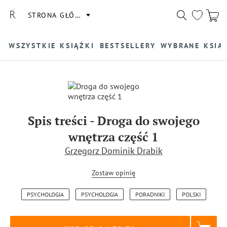
STRONA GŁÓWNA
WSZYSTKIE KSIĄŻKI
BESTSELLERY
WYBRANE KSIĄ
Spis treści
-
Droga do swojego
wnętrza część 1
Grzegorz Dominik Drabik
Zostaw opinię
PSYCHOLOGIA
PSYCHOLOGIA
PORADNIKI
POLSKI