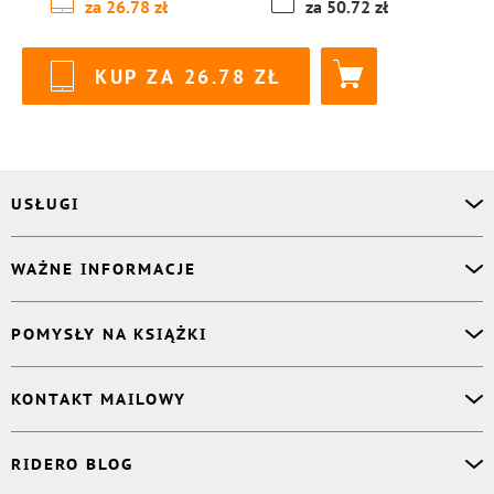
za
26.78
za
50.72
KUP ZA
26.78
USŁUGI
Asystent osobisty
WAŻNE INFORMACJE
Korektor
Projektant okładki
O nas
POMYSŁY NA KSIĄŻKI
Druk Twojej książki
Książki Ridero
Publikacja
Pomoc
Książka wspomnień
KONTAKT MAILOWY
Polityka prywatności
Dzienniczek malucha
Książka eksperta
Dział pomocy
:
support@ridero.pl
RIDERO BLOG
Wydaj tomik poezji
Kontakt dla mediów
:
pr@ridero.pl