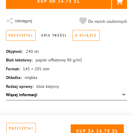
KUP OD 26.78
Udostępnij
Do moich ulubionych
PRZECZYTAJ
SPIS TREŚCI
O KSIĄŻCE
Objętość:
240
str.
Blok tekstowy:
papier offsetowy 90 g/m2
Format:
145 × 205 mm
Okładka:
miękka
Rodzaj oprawy:
blok klejony
Więcej informacji
ISBN:
978-83-8273-854-4
PRZECZYTAJ
KUP ZA
26.78