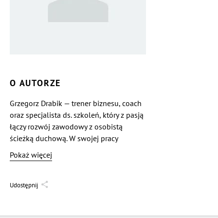
O AUTORZE
Grzegorz Drabik — trener biznesu, coach
oraz specjalista ds. szkoleń, który z pasją
łączy rozwój zawodowy z osobistą
ścieżką duchową. W swojej pracy
Grzegorz wykorzystuje nowoczesne
Pokaż więcej
narzędzia coachingowe oraz podejście
holistyczne, inspirując swoich klientów
do odnajdywania równowagi między
Udostępnij
życiem zawodowym a osobistym. Znany
jest z umiejętności słuchania, zadawania