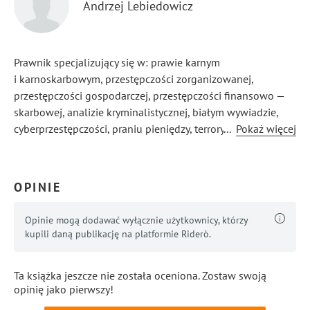
Andrzej Lebiedowicz
Prawnik specjalizujący się w: prawie karnym
i karnoskarbowym, przestępczości zorganizowanej,
przestępczości gospodarczej, przestępczości finansowo —
skarbowej, analizie kryminalistycznej, białym wywiadzie,
cyberprzestępczości, praniu pieniędzy, terroryzmie,
...
Pokaż więcej
wywiadzie gospodarczym, poważnej przestępczości
przeciwko życiu i zdrowiu, fałszowaniu pieniędzy, walutach
cyfrowych, suicydologii.
OPINIE
Opinie mogą dodawać wyłącznie użytkownicy, którzy
kupili daną publikację na platformie Riderò.
Ta książka jeszcze nie została oceniona. Zostaw swoją
opinię jako pierwszy!