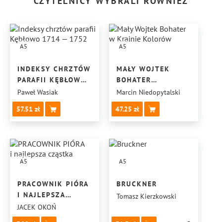
CZYTELNICY WYBRALI RÓWNIEŻ
A5
A5
INDEKSY CHRZTÓW
MAŁY WOJTEK
PARAFII KĘBŁOWO
BOHATER
1714 — 1752
W KRAINIE
Paweł Wasiak
Marcin Niedopytalski
KOLORÓW
57.51
47.25
A5
A5
PRACOWNIK PIÓRA
BRUCKNER
I NAJLEPSZA
Tomasz Kierzkowski
CZĄSTKA
JACEK OKOŃ