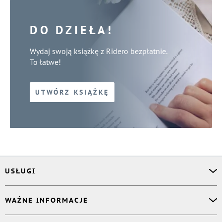
DO DZIEŁA!
Wydaj swoją książkę z Ridero bezpłatnie.
To łatwe!
UTWÓRZ KSIĄŻKĘ
USŁUGI
Asystent osobisty
WAŻNE INFORMACJE
Korektor
Projektant okładki
O nas