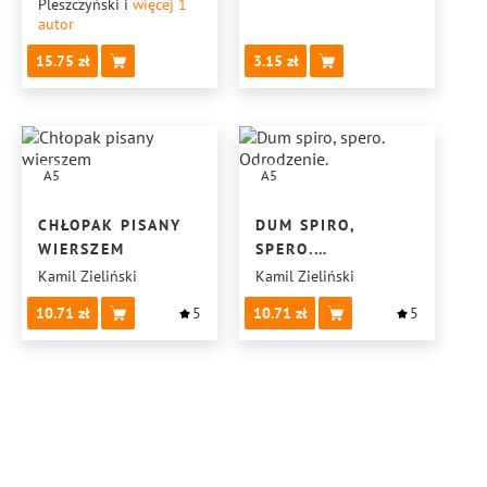
Pleszczyński
i
więcej 1
autor
15.75
3.15
A5
A5
CHŁOPAK PISANY
DUM SPIRO,
WIERSZEM
SPERO.
ODRODZENIE.
Kamil Zieliński
Kamil Zieliński
10.71
5
10.71
5