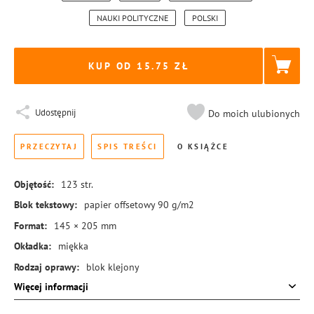
NAUKI POLITYCZNE
POLSKI
KUP OD 15.75
Udostępnij
Do moich ulubionych
PRZECZYTAJ
SPIS TREŚCI
O KSIĄŻCE
Objętość:
123
str.
Blok tekstowy:
papier offsetowy 90 g/m2
Format:
145 × 205 mm
Okładka:
miękka
Rodzaj oprawy:
blok klejony
Więcej informacji
ISBN:
978-83-8431-403-6