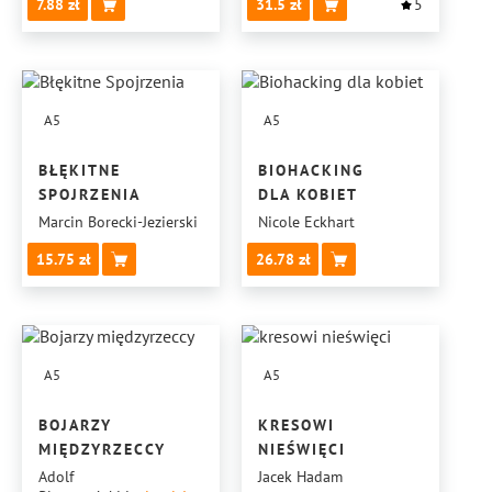
7.88
31.5
5
A5
A5
BŁĘKITNE
BIOHACKING
SPOJRZENIA
DLA KOBIET
Marcin Borecki-Jezierski
Nicole Eckhart
15.75
26.78
A5
A5
BOJARZY
KRESOWI
MIĘDZYRZECCY
NIEŚWIĘCI
Adolf
Jacek Hadam