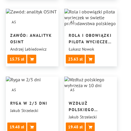
A5
A5
ZAWÓD: ANALITYK
ROLA I OBOWIĄZKI
OSINT
PILOTA WYCIECZEK
W ŚWIETLE
Andrzej Lebiedowicz
Łukasz Nowok
PRAWODAWSTWA
15.75
23.63
POLSKIEGO
A5
A5
RYGA W 2/3 DNI
WZDŁUŻ
POLSKIEGO
Jakub Strzelecki
WYBRZEŻA W 10 DNI
Jakub Strzelecki
19.48
19.48