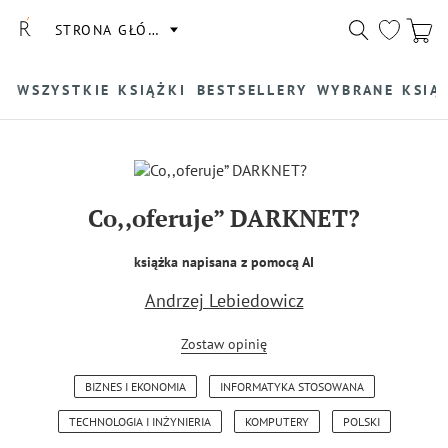
STRONA GŁÓWNA
WSZYSTKIE KSIĄŻKI
BESTSELLERY
WYBRANE KSIĄ
Co,,oferuje” DARKNET?
książka napisana z pomocą AI
Andrzej Lebiedowicz
Zostaw opinię
BIZNES I EKONOMIA
INFORMATYKA STOSOWANA
TECHNOLOGIA I INŻYNIERIA
KOMPUTERY
POLSKI