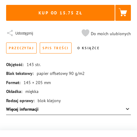
KUP OD 15.75
Udostępnij
Do moich ulubionych
PRZECZYTAJ
SPIS TREŚCI
O KSIĄŻCE
Objętość:
143
str.
Blok tekstowy:
papier offsetowy 90 g/m2
Format:
145 × 205 mm
Okładka:
miękka
Rodzaj oprawy:
blok klejony
Więcej informacji
ISBN:
978-83-8431-428-9