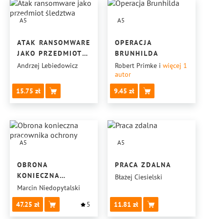
A5
A5
ATAK RANSOMWARE
OPERACJA
JAKO PRZEDMIOT
BRUNHILDA
ŚLEDZTWA
Andrzej Lebiedowicz
Robert Primke
i
więcej 1
autor
15.75
9.45
A5
A5
OBRONA
PRACA ZDALNA
KONIECZNA
Błażej Ciesielski
PRACOWNIKA
Marcin Niedopytalski
OCHRONY
47.25
5
11.81