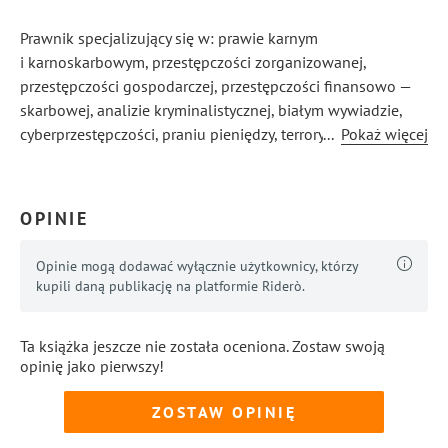
Prawnik specjalizujący się w: prawie karnym
i karnoskarbowym, przestępczości zorganizowanej,
przestępczości gospodarczej, przestępczości finansowo —
skarbowej, analizie kryminalistycznej, białym wywiadzie,
cyberprzestępczości, praniu pieniędzy, terroryzmie,
...
Pokaż więcej
wywiadzie gospodarczym, poważnej przestępczości
przeciwko życiu i zdrowiu, fałszowaniu pieniędzy, walutach
cyfrowych, suicydologii.
OPINIE
Opinie mogą dodawać wyłącznie użytkownicy, którzy
kupili daną publikację na platformie Riderò.
Ta książka jeszcze nie została oceniona. Zostaw swoją
opinię jako pierwszy!
ZOSTAW OPINIĘ