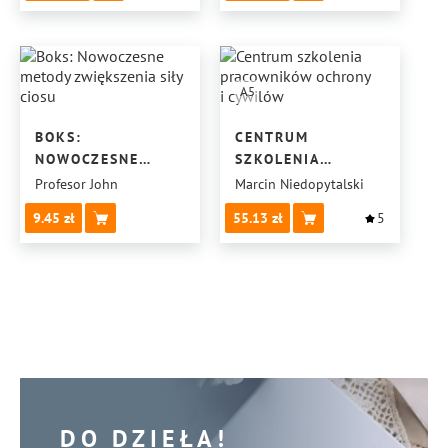
A5
BOKS:
CENTRUM
NOWOCZESNE
SZKOLENIA
METODY
PRACOWNIKÓW
Profesor John
Marcin Niedopytalski
ZWIĘKSZENIA SIŁY
OCHRONY
9.45
55.13
5
CIOSU
I CYWILÓW
DO DZIEŁA!