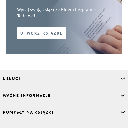
Wydaj swoją książkę z Ridero bezpłatnie.
To łatwe!
UTWÓRZ KSIĄŻKĘ
USŁUGI
Asystent osobisty
WAŻNE INFORMACJE
Korektor
Projektant okładki
O nas
POMYSŁY NA KSIĄŻKI
Druk Twojej książki
Książki Ridero
Publikacja
Pomoc
Książka wspomnień