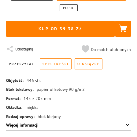
POLSKI
KUP OD 39.38
Udostępnij
Do moich ulubionych
PRZECZYTAJ
SPIS TREŚCI
O KSIĄŻCE
Objętość:
446
str.
Blok tekstowy:
papier offsetowy 90 g/m2
Format:
145 × 205 mm
Okładka:
miękka
Rodzaj oprawy:
blok klejony
Więcej informacji
ISBN:
978-83-8455-084-7