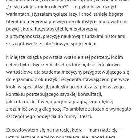
„Co się dzieje z moim okiem?” — to pytanie, w różnych
wariantach, słyszałem tysiące razy. I choć istnieje bogata
literatura medyczna poświęcona okulistyce, brakowało mi
pozycji, która łączyłaby głębię merytoryczną
z przystępnością, precyzję naukową z ludzkimi historiami,
szczegółowość z całościowym spojrzeniem.
Niniejsza książka powstała właśnie z tej potrzeby. Moim
celem było stworzenie dzieła, które będzie jednakowo
wartościowe dla studenta medycyny przygotowującego się
do egzaminu z okulistyki, rezydenta stawiającego pierwsze
kroki w specjalizacji, praktykującego lekarza pierwszego
kontaktu potrzebującego szybkiej konsultacji,
jak i dla dociekliwego pacjenta pragnącego głębiej
zrozumieć swoją diagnozę. To ambitne założenie wymagało
szczególnego podejścia do formy i treści.
Zdecydowałem się na narrację, która — mam nadzieję —
uczyni lekturę nie tylko pouczającą, ale i angażującą.