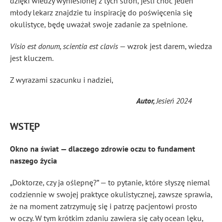
dzięki wiedzy wyniesionej z tych stron, jeśli choć jeden
młody lekarz znajdzie tu inspirację do poświęcenia się
okulistyce, będę uważał swoje zadanie za spełnione.
Visio est donum, scientia est clavis
— wzrok jest darem, wiedza
jest kluczem.
Z wyrazami szacunku i nadziei,
Autor,
Jesień 2024
WSTĘP
Okno na świat — dlaczego zdrowie oczu to fundament
naszego życia
„Doktorze, czy ja oślepnę?” — to pytanie, które słyszę niemal
codziennie w swojej praktyce okulistycznej, zawsze sprawia,
że na moment zatrzymuję się i patrzę pacjentowi prosto
w oczy. W tym krótkim zdaniu zawiera się cały ocean lęku,