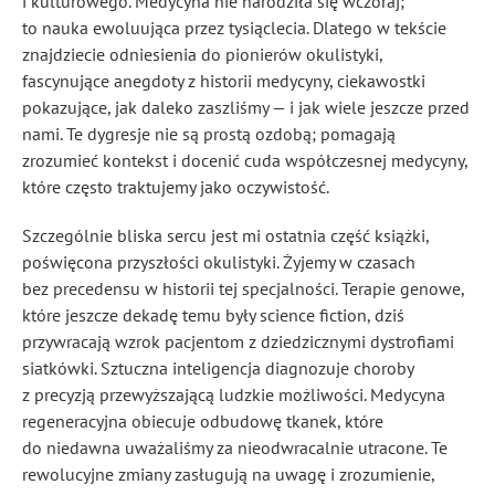
i kulturowego. Medycyna nie narodziła się wczoraj;
to nauka ewoluująca przez tysiąclecia. Dlatego w tekście
znajdziecie odniesienia do pionierów okulistyki,
fascynujące anegdoty z historii medycyny, ciekawostki
pokazujące, jak daleko zaszliśmy — i jak wiele jeszcze przed
nami. Te dygresje nie są prostą ozdobą; pomagają
zrozumieć kontekst i docenić cuda współczesnej medycyny,
które często traktujemy jako oczywistość.
Szczególnie bliska sercu jest mi ostatnia część książki,
poświęcona przyszłości okulistyki. Żyjemy w czasach
bez precedensu w historii tej specjalności. Terapie genowe,
które jeszcze dekadę temu były science fiction, dziś
przywracają wzrok pacjentom z dziedzicznymi dystrofiami
siatkówki. Sztuczna inteligencja diagnozuje choroby
z precyzją przewyższającą ludzkie możliwości. Medycyna
regeneracyjna obiecuje odbudowę tkanek, które
do niedawna uważaliśmy za nieodwracalnie utracone. Te
rewolucyjne zmiany zasługują na uwagę i zrozumienie,