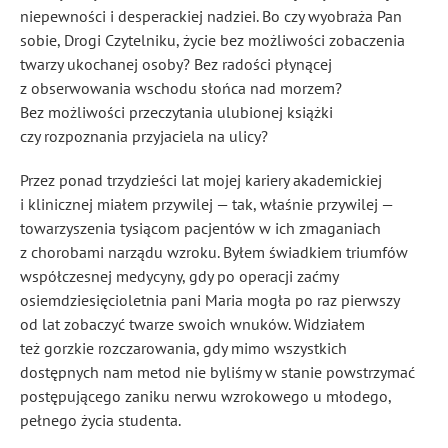
niepewności i desperackiej nadziei. Bo czy wyobraża Pan
sobie, Drogi Czytelniku, życie bez możliwości zobaczenia
twarzy ukochanej osoby? Bez radości płynącej
z obserwowania wschodu słońca nad morzem?
Bez możliwości przeczytania ulubionej książki
czy rozpoznania przyjaciela na ulicy?
Przez ponad trzydzieści lat mojej kariery akademickiej
i klinicznej miałem przywilej — tak, właśnie przywilej —
towarzyszenia tysiącom pacjentów w ich zmaganiach
z chorobami narządu wzroku. Byłem świadkiem triumfów
współczesnej medycyny, gdy po operacji zaćmy
osiemdziesięcioletnia pani Maria mogła po raz pierwszy
od lat zobaczyć twarze swoich wnuków. Widziałem
też gorzkie rozczarowania, gdy mimo wszystkich
dostępnych nam metod nie byliśmy w stanie powstrzymać
postępującego zaniku nerwu wzrokowego u młodego,
pełnego życia studenta.