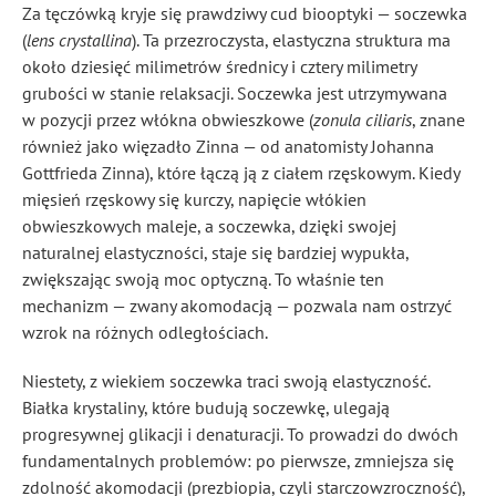
Za tęczówką kryje się prawdziwy cud biooptyki — soczewka
(
lens crystallina
). Ta przezroczysta, elastyczna struktura ma
około dziesięć milimetrów średnicy i cztery milimetry
grubości w stanie relaksacji. Soczewka jest utrzymywana
w pozycji przez włókna obwieszkowe (
zonula ciliaris
, znane
również jako więzadło Zinna — od anatomisty Johanna
Gottfrieda Zinna), które łączą ją z ciałem rzęskowym. Kiedy
mięsień rzęskowy się kurczy, napięcie włókien
obwieszkowych maleje, a soczewka, dzięki swojej
naturalnej elastyczności, staje się bardziej wypukła,
zwiększając swoją moc optyczną. To właśnie ten
mechanizm — zwany akomodacją — pozwala nam ostrzyć
wzrok na różnych odległościach.
Niestety, z wiekiem soczewka traci swoją elastyczność.
Białka krystaliny, które budują soczewkę, ulegają
progresywnej glikacji i denaturacji. To prowadzi do dwóch
fundamentalnych problemów: po pierwsze, zmniejsza się
zdolność akomodacji (prezbiopia, czyli starczowzroczność),