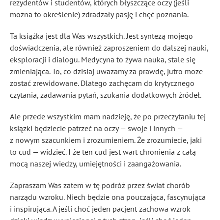
rezydentów i studentów, których błyszczące oczy (jeśli
można to określenie) zdradzały pasję i chęć poznania.
Ta książka jest dla Was wszystkich. Jest syntezą mojego
doświadczenia, ale również zaproszeniem do dalszej nauki,
eksploracji i dialogu. Medycyna to żywa nauka, stale się
zmieniająca. To, co dzisiaj uważamy za prawdę, jutro może
zostać zrewidowane. Dlatego zachęcam do krytycznego
czytania, zadawania pytań, szukania dodatkowych źródeł.
Ale przede wszystkim mam nadzieję, że po przeczytaniu tej
książki będziecie patrzeć na oczy — swoje i innych —
z nowym szacunkiem i zrozumieniem. Że zrozumiecie, jaki
to cud — widzieć. I że ten cud jest wart chronienia z całą
mocą naszej wiedzy, umiejętności i zaangażowania.
Zapraszam Was zatem w tę podróż przez świat chorób
narządu wzroku. Niech będzie ona pouczająca, fascynująca
i inspirująca. A jeśli choć jeden pacjent zachowa wzrok