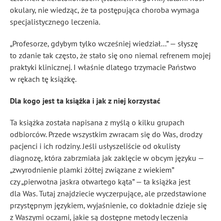
okulary, nie wiedząc, że ta postępująca choroba wymaga
specjalistycznego leczenia.
„Profesorze, gdybym tylko wcześniej wiedział…” — słyszę
to zdanie tak często, że stało się ono niemal refrenem mojej
praktyki klinicznej. I właśnie dlatego trzymacie Państwo
w rękach tę książkę.
Dla kogo jest ta książka i jak z niej korzystać
Ta książka została napisana z myślą o kilku grupach
odbiorców. Przede wszystkim zwracam się do Was, drodzy
pacjenci i ich rodziny. Jeśli usłyszeliście od okulisty
diagnozę, która zabrzmiała jak zaklęcie w obcym języku —
„zwyrodnienie plamki żółtej związane z wiekiem”
czy „pierwotna jaskra otwartego kąta” — ta książka jest
dla Was. Tutaj znajdziecie wyczerpujące, ale przedstawione
przystępnym językiem, wyjaśnienie, co dokładnie dzieje się
z Waszymi oczami, jakie są dostępne metody leczenia