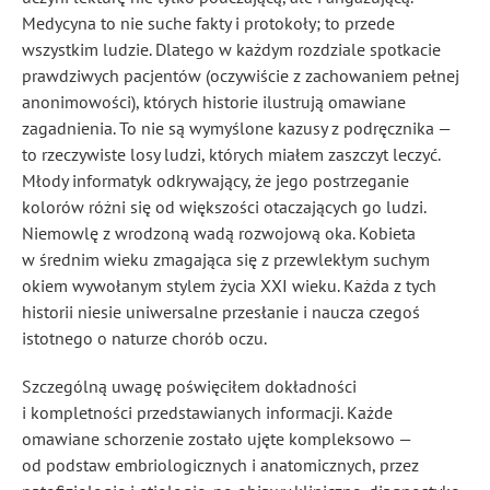
Medycyna to nie suche fakty i protokoły; to przede
wszystkim ludzie. Dlatego w każdym rozdziale spotkacie
prawdziwych pacjentów (oczywiście z zachowaniem pełnej
anonimowości), których historie ilustrują omawiane
zagadnienia. To nie są wymyślone kazusy z podręcznika —
to rzeczywiste losy ludzi, których miałem zaszczyt leczyć.
Młody informatyk odkrywający, że jego postrzeganie
kolorów różni się od większości otaczających go ludzi.
Niemowlę z wrodzoną wadą rozwojową oka. Kobieta
w średnim wieku zmagająca się z przewlekłym suchym
okiem wywołanym stylem życia XXI wieku. Każda z tych
historii niesie uniwersalne przesłanie i naucza czegoś
istotnego o naturze chorób oczu.
Szczególną uwagę poświęciłem dokładności
i kompletności przedstawianych informacji. Każde
omawiane schorzenie zostało ujęte kompleksowo —
od podstaw embriologicznych i anatomicznych, przez