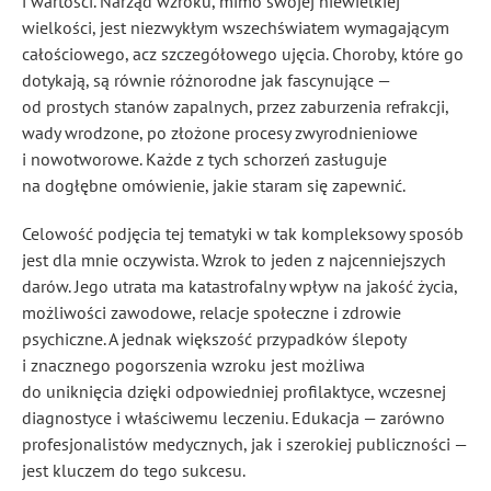
i wartości. Narząd wzroku, mimo swojej niewielkiej
wielkości, jest niezwykłym wszechświatem wymagającym
całościowego, acz szczegółowego ujęcia. Choroby, które go
dotykają, są równie różnorodne jak fascynujące —
od prostych stanów zapalnych, przez zaburzenia refrakcji,
wady wrodzone, po złożone procesy zwyrodnieniowe
i nowotworowe. Każde z tych schorzeń zasługuje
na dogłębne omówienie, jakie staram się zapewnić.
Celowość podjęcia tej tematyki w tak kompleksowy sposób
jest dla mnie oczywista. Wzrok to jeden z najcenniejszych
darów. Jego utrata ma katastrofalny wpływ na jakość życia,
możliwości zawodowe, relacje społeczne i zdrowie
psychiczne. A jednak większość przypadków ślepoty
i znacznego pogorszenia wzroku jest możliwa
do uniknięcia dzięki odpowiedniej profilaktyce, wczesnej
diagnostyce i właściwemu leczeniu. Edukacja — zarówno
profesjonalistów medycznych, jak i szerokiej publiczności —
jest kluczem do tego sukcesu.