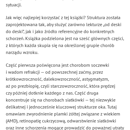
sytuacji.
Jak więc najlepiej korzystać z tej książki? Struktura została
zaprojektowana tak, aby służyć zarówno lekturze „od deski
do deski”, jak i jako źródło referencyjne do konkretnych
schorzeń. Książka podzielona jest na sześć głównych części,
z których każda skupia się na określonej grupie chorób
narządu wzroku.
Część pierwsza poświęcona jest chorobom soczewki
i wadom refrakcji — od powszechnej zaćmy, przez
krótkowzroczność, dalekowzroczność, astygmatyzm,
aż po prezbiopię, czyli starczowzroczność, która prędzej
czy później dotknie każdego z nas. Część druga
koncentruje się na chorobach siatkówki — tej niezwykle
delikatnej i jednocześnie kluczowej strukturze oka. Tutaj
omawiam zwyrodnienie plamki żółtej związane z wiekiem
(AMD), retinopatię cukrzycową, odwarstwienie siatkówki
oraz inne schorzenia mogące prowadzić do poważnej utraty