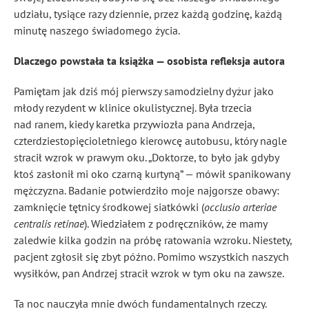
udziału, tysiące razy dziennie, przez każdą godzinę, każdą
minutę naszego świadomego życia.
Dlaczego powstała ta książka — osobista refleksja autora
Pamiętam jak dziś mój pierwszy samodzielny dyżur jako
młody rezydent w klinice okulistycznej. Była trzecia
nad ranem, kiedy karetka przywiozła pana Andrzeja,
czterdziestopięcioletniego kierowcę autobusu, który nagle
stracił wzrok w prawym oku. „Doktorze, to było jak gdyby
ktoś zasłonił mi oko czarną kurtyną” — mówił spanikowany
mężczyzna. Badanie potwierdziło moje najgorsze obawy:
zamknięcie tętnicy środkowej siatkówki (
occlusio arteriae
centralis retinae
). Wiedziałem z podręczników, że mamy
zaledwie kilka godzin na próbę ratowania wzroku. Niestety,
pacjent zgłosił się zbyt późno. Pomimo wszystkich naszych
wysiłków, pan Andrzej stracił wzrok w tym oku na zawsze.
Ta noc nauczyła mnie dwóch fundamentalnych rzeczy.