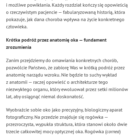
i możliwe powikłania. Każdy rozdział kończy się opowieścią
o rzeczywistym pacjencie — fabularyzowaną historią, która
pokazuje, jak dana choroba wpływa na życie konkretnego
człowieka.
Krótka podróż przez anatomię oka — fundament
zrozumienia
Zanim przejdziemy do omawiania konkretnych chorób,
pozwólcie Państwo, że zabiorę Was w krótką podróż przez
anatomię narządu wzroku. Nie będzie to suchy wykład
z anatomii — raczej opowieść o architekturze tego
niezwykłego organu, który ewoluował przez setki milionów
lat, aby osiągnąć niemal doskonałość.
Wyobraźcie sobie oko jako precyzyjny, biologiczny aparat
fotograficzny. Na przedzie znajduje się rogówka —
przezroczysta, wypukła struktura, która stanowi około dwie
trzecie całkowitej mocy optycznej oka. Rogówka (
cornea
)