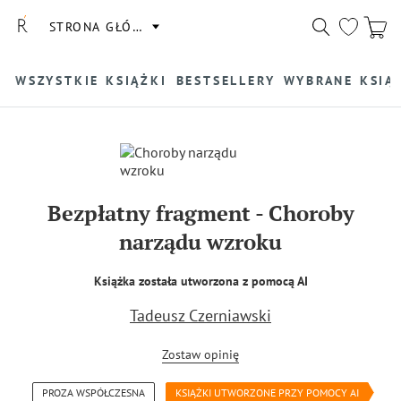
STRONA GŁÓWNA
WSZYSTKIE KSIĄŻKI
BESTSELLERY
WYBRANE KSIĄ
Bezpłatny fragment
-
Choroby
narządu wzroku
Książka została utworzona z pomocą AI
Tadeusz Czerniawski
Zostaw opinię
PROZA WSPÓŁCZESNA
KSIĄŻKI UTWORZONE PRZY POMOCY AI