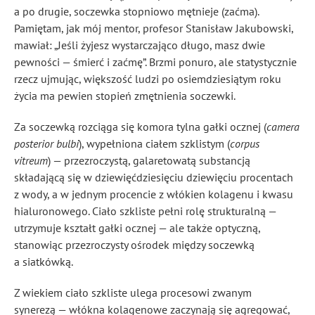
a po drugie, soczewka stopniowo mętnieje (zaćma).
Pamiętam, jak mój mentor, profesor Stanisław Jakubowski,
mawiał: „Jeśli żyjesz wystarczająco długo, masz dwie
pewności — śmierć i zaćmę”. Brzmi ponuro, ale statystycznie
rzecz ujmując, większość ludzi po osiemdziesiątym roku
życia ma pewien stopień zmętnienia soczewki.
Za soczewką rozciąga się komora tylna gałki ocznej (
camera
posterior bulbi
), wypełniona ciałem szklistym (
corpus
vitreum
) — przezroczystą, galaretowatą substancją
składającą się w dziewięćdziesięciu dziewięciu procentach
z wody, a w jednym procencie z włókien kolagenu i kwasu
hialuronowego. Ciało szkliste pełni rolę strukturalną —
utrzymuje kształt gałki ocznej — ale także optyczną,
stanowiąc przezroczysty ośrodek między soczewką
a siatkówką.
Z wiekiem ciało szkliste ulega procesowi zwanym
synerezą — włókna kolagenowe zaczynają się agregować,