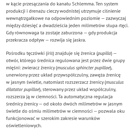
w kącie przesączania do kanału Schlemma. Ten system
produkcji i drenażu cieczy wodnistej utrzymuje ciśnienie
wewnątrzgałkowe na odpowiednim poziomie — zazwyczaj
między dziesięć a dwadzieścia jeden milimetrów słupa rtęci.
Gdy równowaga ta zostaje zaburzona — gdy produkcja
przekracza odpływ — rozwija się jaskra.
Pośrodku tęczówki (
iris
) znajduje się źrenica (
pupilla
) —
otwór, którego średnica regulowana jest przez dwie grupy
mięśni: zwieracz źrenicy (
musculus sphincter pupillae
),
unerwiony przez układ przywspółczulny, zawęża źrenicę
w jasnym świetle, natomiast rozszerzacz źrenicy (
musculus
dilatator pupillae
), sterowany przez układ współczulny,
rozszerza ją w ciemności. Ta automatyczna regulacja
średnicy źrenicy — od około dwóch milimetrów w jasnym
świetle do ośmiu milimetrów w ciemności — pozwala oku
funkcjonować w szerokim zakresie warunków
oświetleniowych.