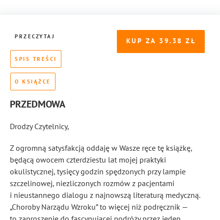
PRZECZYTAJ
KUP ZA
39.38
SPIS TREŚCI
O KSIĄŻCE
PRZEDMOWA
Drodzy Czytelnicy,
Z ogromną satysfakcją oddaję w Wasze ręce tę książkę,
będącą owocem czterdziestu lat mojej praktyki
okulistycznej, tysięcy godzin spędzonych przy lampie
szczelinowej, niezliczonych rozmów z pacjentami
i nieustannego dialogu z najnowszą literaturą medyczną.
„Choroby Narządu Wzroku” to więcej niż podręcznik —
to zaproszenie do fascynującej podróży przez jeden