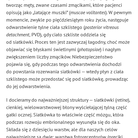
tworząc męty, zwane czasami zmącikami, które pacjenci
opisują jako „latające muszki” (
muscae volitantes
). W pewnym
momencie, zwykle po pięćdziesiątym roku życia, następuje
odwarstwienie tylne ciała szklistego (
posterior vitreous
detachment
, PVD), gdy ciało szkliste oddziela się
od siatkówki. Proces ten jest zazwyczaj łagodny, choć może
objawiać się błyskami świetlnymi (
photopsiae
) i nagłym
zwiększeniem liczby zmącików. Niebezpieczeństwo
pojawia się, gdy podczas tego odwarstwienia dochodzi
do powstania rozerwania siatkówki — wtedy płyn z ciała
szklistego może przedostać się pod siatkówkę, prowadząc
do jej odwarstwienia.
I docieramy do najważniejszej struktury — siatkówki (
retina
),
cienkiej, wielowarstwowej błony wyściełającej tylną część
gałki ocznej. Siatkówka to właściwie część mózgu, która
podczas rozwoju embrionalnego wysunęła się do oka.
Składa się z dziesięciu warstw, ale dla naszych celów
najważniejsze są dwie: warstwa fotoreceptorów (pręciki