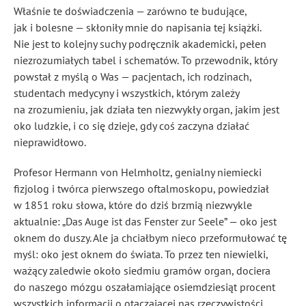
Właśnie te doświadczenia — zarówno te budujące,
jak i bolesne — skłoniły mnie do napisania tej książki.
Nie jest to kolejny suchy podręcznik akademicki, pełen
niezrozumiałych tabel i schematów. To przewodnik, który
powstał z myślą o Was — pacjentach, ich rodzinach,
studentach medycyny i wszystkich, którym zależy
na zrozumieniu, jak działa ten niezwykły organ, jakim jest
oko ludzkie, i co się dzieje, gdy coś zaczyna działać
nieprawidłowo.
Profesor Hermann von Helmholtz, genialny niemiecki
fizjolog i twórca pierwszego oftalmoskopu, powiedział
w 1851 roku słowa, które do dziś brzmią niezwykle
aktualnie: „Das Auge ist das Fenster zur Seele” — oko jest
oknem do duszy. Ale ja chciałbym nieco przeformułować tę
myśl: oko jest oknem do świata. To przez ten niewielki,
ważący zaledwie około siedmiu gramów organ, dociera
do naszego mózgu oszałamiające osiemdziesiąt procent
wszystkich informacji o otaczającej nas rzeczywistości.