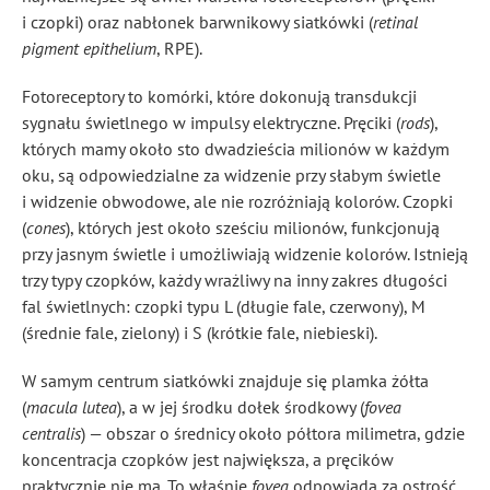
i czopki) oraz nabłonek barwnikowy siatkówki (
retinal
pigment epithelium
, RPE).
Fotoreceptory to komórki, które dokonują transdukcji
sygnału świetlnego w impulsy elektryczne. Pręciki (
rods
),
których mamy około sto dwadzieścia milionów w każdym
oku, są odpowiedzialne za widzenie przy słabym świetle
i widzenie obwodowe, ale nie rozróżniają kolorów. Czopki
(
cones
), których jest około sześciu milionów, funkcjonują
przy jasnym świetle i umożliwiają widzenie kolorów. Istnieją
trzy typy czopków, każdy wrażliwy na inny zakres długości
fal świetlnych: czopki typu L (długie fale, czerwony), M
(średnie fale, zielony) i S (krótkie fale, niebieski).
W samym centrum siatkówki znajduje się plamka żółta
(
macula lutea
), a w jej środku dołek środkowy (
fovea
centralis
) — obszar o średnicy około półtora milimetra, gdzie
koncentracja czopków jest największa, a pręcików
praktycznie nie ma. To właśnie
fovea
odpowiada za ostrość