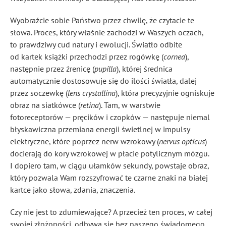
Wyobraźcie sobie Państwo przez chwilę, że czytacie te
słowa. Proces, który właśnie zachodzi w Waszych oczach,
to prawdziwy cud natury i ewolucji. Światło odbite
od kartek książki przechodzi przez rogówkę (
cornea
),
następnie przez źrenicę (
pupilla
), której średnica
automatycznie dostosowuje się do ilości światła, dalej
przez soczewkę (
lens crystallina
), która precyzyjnie ogniskuje
obraz na siatkówce (
retina
). Tam, w warstwie
fotoreceptorów — pręcików i czopków — następuje niemal
błyskawiczna przemiana energii świetlnej w impulsy
elektryczne, które poprzez nerw wzrokowy (
nervus opticus
)
docierają do kory wzrokowej w płacie potylicznym mózgu.
I dopiero tam, w ciągu ułamków sekundy, powstaje obraz,
który pozwala Wam rozszyfrować te czarne znaki na białej
kartce jako słowa, zdania, znaczenia.
Czy nie jest to zdumiewające? A przecież ten proces, w całej
swojej złożoności, odbywa się bez naszego świadomego