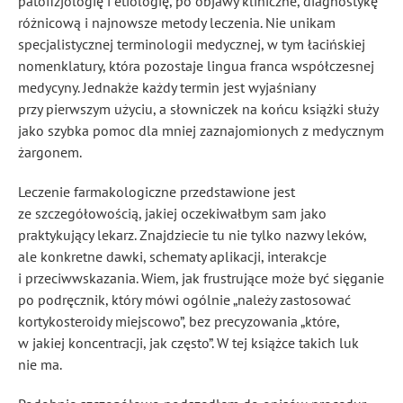
patofizjologię i etiologię, po objawy kliniczne, diagnostykę
różnicową i najnowsze metody leczenia. Nie unikam
specjalistycznej terminologii medycznej, w tym łacińskiej
nomenklatury, która pozostaje lingua franca współczesnej
medycyny. Jednakże każdy termin jest wyjaśniany
przy pierwszym użyciu, a słowniczek na końcu książki służy
jako szybka pomoc dla mniej zaznajomionych z medycznym
żargonem.
Leczenie farmakologiczne przedstawione jest
ze szczegółowością, jakiej oczekiwałbym sam jako
praktykujący lekarz. Znajdziecie tu nie tylko nazwy leków,
ale konkretne dawki, schematy aplikacji, interakcje
i przeciwwskazania. Wiem, jak frustrujące może być sięganie
po podręcznik, który mówi ogólnie „należy zastosować
kortykosteroidy miejscowo”, bez precyzowania „które,
w jakiej koncentracji, jak często”. W tej książce takich luk
nie ma.