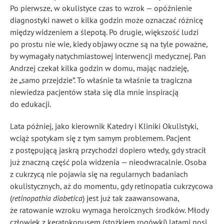
Po pierwsze, w okulistyce czas to wzrok — opóźnienie
diagnostyki nawet o kilka godzin może oznaczać różnicę
między widzeniem a ślepotą. Po drugie, większość ludzi
po prostu nie wie, kiedy objawy oczne są na tyle poważne,
by wymagały natychmiastowej interwencji medycznej. Pan
Andrzej czekał kilka godzin w domu, mając nadzieję,
że „samo przejdzie”. To właśnie ta właśnie ta tragiczna
niewiedza pacjentów stała się dla mnie inspiracją
do edukacji.
Lata później, jako kierownik Katedry i Kliniki Okulistyki,
wciąż spotykam się z tym samym problemem. Pacjent
z postępującą jaskrą przychodzi dopiero wtedy, gdy stracił
już znaczną część pola widzenia — nieodwracalnie. Osoba
z cukrzycą nie pojawia się na regularnych badaniach
okulistycznych, aż do momentu, gdy retinopatia cukrzycowa
(
retinopathia diabetica
) jest już tak zaawansowana,
że ratowanie wzroku wymaga heroicznych środków. Młody
człowiek z keratokonusem (stożkiem rogówki) latami nosi