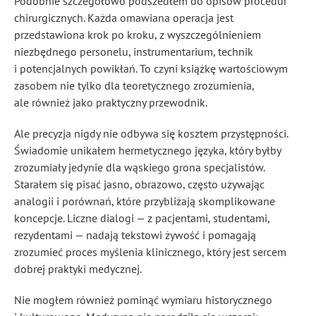
Podobnie szczegółowo podszedłem do opisów procedur
chirurgicznych. Każda omawiana operacja jest
przedstawiona krok po kroku, z wyszczególnieniem
niezbędnego personelu, instrumentarium, technik
i potencjalnych powikłań. To czyni książkę wartościowym
zasobem nie tylko dla teoretycznego zrozumienia,
ale również jako praktyczny przewodnik.
Ale precyzja nigdy nie odbywa się kosztem przystępności.
Świadomie unikałem hermetycznego języka, który byłby
zrozumiały jedynie dla wąskiego grona specjalistów.
Starałem się pisać jasno, obrazowo, często używając
analogii i porównań, które przybliżają skomplikowane
koncepcje. Liczne dialogi — z pacjentami, studentami,
rezydentami — nadają tekstowi żywość i pomagają
zrozumieć proces myślenia klinicznego, który jest sercem
dobrej praktyki medycznej.
Nie mogłem również pominąć wymiaru historycznego