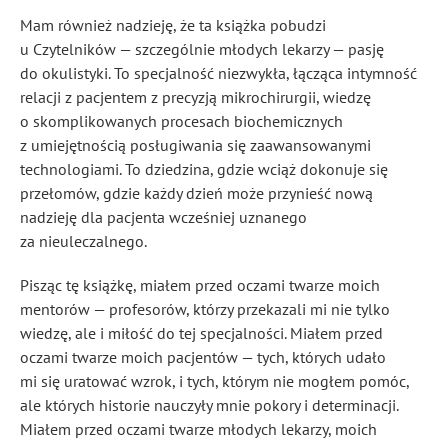
Mam również nadzieję, że ta książka pobudzi
u Czytelników — szczególnie młodych lekarzy — pasję
do okulistyki. To specjalność niezwykła, łącząca intymność
relacji z pacjentem z precyzją mikrochirurgii, wiedzę
o skomplikowanych procesach biochemicznych
z umiejętnością posługiwania się zaawansowanymi
technologiami. To dziedzina, gdzie wciąż dokonuje się
przełomów, gdzie każdy dzień może przynieść nową
nadzieję dla pacjenta wcześniej uznanego
za nieuleczalnego.
Pisząc tę książkę, miałem przed oczami twarze moich
mentorów — profesorów, którzy przekazali mi nie tylko
wiedzę, ale i miłość do tej specjalności. Miałem przed
oczami twarze moich pacjentów — tych, których udało
mi się uratować wzrok, i tych, którym nie mogłem pomóc,
ale których historie nauczyły mnie pokory i determinacji.
Miałem przed oczami twarze młodych lekarzy, moich