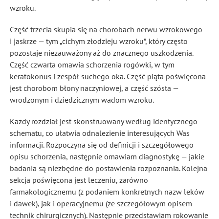
wzroku.
Część trzecia skupia się na chorobach nerwu wzrokowego
i jaskrze — tym „cichym złodzieju wzroku”, który często
pozostaje niezauważony aż do znacznego uszkodzenia.
Część czwarta omawia schorzenia rogówki, w tym
keratokonus i zespół suchego oka. Część piąta poświęcona
jest chorobom błony naczyniowej, a część szósta —
wrodzonym i dziedzicznym wadom wzroku.
Każdy rozdział jest skonstruowany według identycznego
schematu, co ułatwia odnalezienie interesujących Was
informacji. Rozpoczyna się od definicji i szczegółowego
opisu schorzenia, następnie omawiam diagnostykę — jakie
badania są niezbędne do postawienia rozpoznania. Kolejna
sekcja poświęcona jest leczeniu, zarówno
farmakologicznemu (z podaniem konkretnych nazw leków
i dawek), jak i operacyjnemu (ze szczegółowym opisem
technik chirurgicznych). Następnie przedstawiam rokowanie