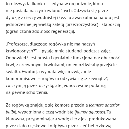
to niezwykła tkanka — jedyna w organizmie, która
nie posiada naczyń krwionośnych. Odżywia się przez
dyfuzję z cieczy wodnistej i łez. Ta awaskularna natura jest
jednocześnie jej wielką zaletą (przezroczystość) i słabością
(ograniczona zdolność regeneracji).
„Profesorze, dlaczego rogówka nie ma naczyń
krwionośnych?” — pytają mnie studenci podczas zajęć.
Odpowiedź jest prosta i genialnie funkcjonalna: obecność
krwi, z czerwonymi krwinkami, uniemożliwiłaby przejście
światła. Ewolucja wybrała więc rozwiązanie
kompromisowe — rogówka odżywia się „z zewnątrz”,
co czyni ją przezroczystą, ale jednocześnie podatną
na pewne schorzenia.
Za rogówką znajduje się komora przednia (
camera anterior
bulbi
), wypełniona cieczą wodnistą (
humor aquosus
). Ta
klarowna, przypominająca wodę ciecz jest produkowana
przez ciało rzęskowe i odpływa przez sieć beleczkową