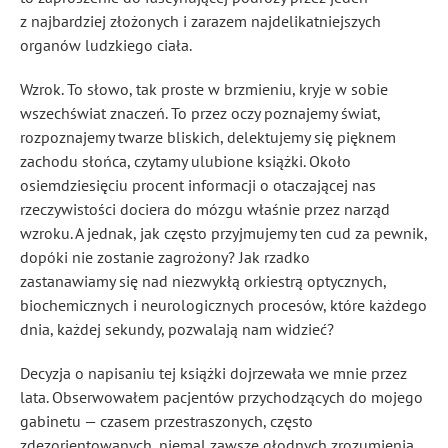
z najbardziej złożonych i zarazem najdelikatniejszych
organów ludzkiego ciała.
Wzrok. To słowo, tak proste w brzmieniu, kryje w sobie
wszechświat znaczeń. To przez oczy poznajemy świat,
rozpoznajemy twarze bliskich, delektujemy się pięknem
zachodu słońca, czytamy ulubione książki. Około
osiemdziesięciu procent informacji o otaczającej nas
rzeczywistości dociera do mózgu właśnie przez narząd
wzroku. A jednak, jak często przyjmujemy ten cud za pewnik,
dopóki nie zostanie zagrożony? Jak rzadko
zastanawiamy się nad niezwykłą orkiestrą optycznych,
biochemicznych i neurologicznych procesów, które każdego
dnia, każdej sekundy, pozwalają nam widzieć?
Decyzja o napisaniu tej książki dojrzewała we mnie przez
lata. Obserwowałem pacjentów przychodzących do mojego
gabinetu — czasem przestraszonych, często
zdezorientowanych, niemal zawsze głodnych zrozumienia.