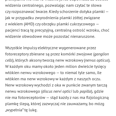
widzenia centralnego, pozwalając nam czytać te słowa
czy rozpoznawać twarze. Kiedy schorzenie dotyka plamki —
jak w przypadku zwyrodnienia plamki żółtej związane
z wiekiem (AMD) czy obrzęku plamki cukrzycowego —
pacjenci tracą tę precyzyjną, centralną ostrość wzroku, choć
widzenie obwodowe może pozostać nienaruszone.
Wszystkie impulsy elektryczne wygenerowane przez
fotoreceptory zbierane są przez komórki zwojowe (
ganglion
cells
), których aksony tworzą nerw wzrokowy (
nervus opticus
).
W każdym oku mamy około jeden milion dwieście tysięcy
włókien nerwu wzrokowego — to niemal tyle samo, ile
włókien ma nerw wzrokowy w każdym z naszych oczu.
Nerw wzrokowy wychodzi z oka w punkcie zwanym tarczą
nerwu wzrokowego (
discus nervi optici
lub
papilla
), gdzie
nie ma fotoreceptorów — stąd każdy z nas ma fizjologiczną
plamkę ślepą, której zazwyczaj nie zauważamy, bo mózg
„wypełnia” tę lukę.