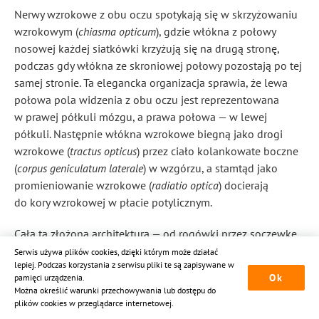
Nerwy wzrokowe z obu oczu spotykają się w skrzyżowaniu
wzrokowym (
chiasma opticum
), gdzie włókna z połowy
nosowej każdej siatkówki krzyżują się na drugą stronę,
podczas gdy włókna ze skroniowej połowy pozostają po tej
samej stronie. Ta elegancka organizacja sprawia, że lewa
połowa pola widzenia z obu oczu jest reprezentowana
w prawej półkuli mózgu, a prawa połowa — w lewej
półkuli. Następnie włókna wzrokowe biegną jako drogi
wzrokowe (
tractus opticus
) przez ciało kolankowate boczne
(
corpus geniculatum laterale
) w wzgórzu, a stamtąd jako
promieniowanie wzrokowe (
radiatio optica
) docierają
do kory wzrokowej w płacie potylicznym.
Cała ta złożona architektura — od rogówki przez soczewkę,
ciało szkliste, siatkówkę, nerw wzrokowy aż po korę
Serwis używa plików cookies, dzięki którym może działać
lepiej. Podczas korzystania z serwisu pliki te są zapisywane w
mózgową — musi działać w doskonałej harmonii,
Ok
pamięci urządzenia.
aby zapewnić nam dar widzenia. Kiedy którykolwiek
Można określić warunki przechowywania lub dostępu do
element tego systemu ulega uszkodzeniu, konsekwencje
plików cookies w przeglądarce internetowej.