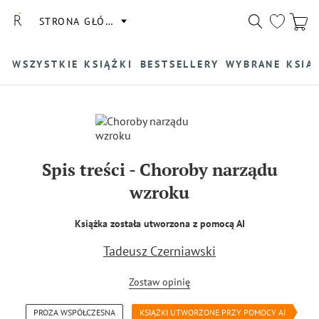
STRONA GŁÓWNA
WSZYSTKIE KSIĄŻKI
BESTSELLERY
WYBRANE KSIĄ
Spis treści
-
Choroby narządu
wzroku
Książka została utworzona z pomocą AI
Tadeusz Czerniawski
Zostaw opinię
PROZA WSPÓŁCZESNA
KSIĄŻKI UTWORZONE PRZY POMOCY AI