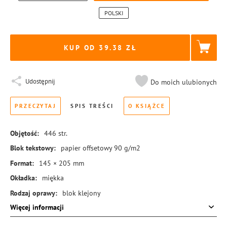
POLSKI
KUP OD 39.38
Udostępnij
Do moich ulubionych
PRZECZYTAJ
SPIS TREŚCI
O KSIĄŻCE
Objętość:
446
str.
Blok tekstowy:
papier offsetowy 90 g/m2
Format:
145 × 205 mm
Okładka:
miękka
Rodzaj oprawy:
blok klejony
Więcej informacji
ISBN:
978-83-8455-084-7