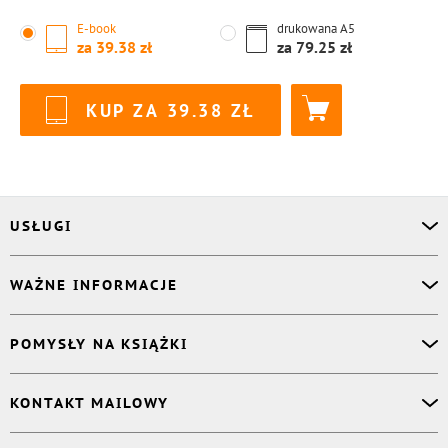
E-book
drukowana
A5
za
39.38
za
79.25
KUP ZA
39.38
USŁUGI
Asystent osobisty
WAŻNE INFORMACJE
Korektor
Projektant okładki
O nas
POMYSŁY NA KSIĄŻKI
Druk Twojej książki
Książki Ridero
Publikacja
Pomoc
Książka wspomnień
KONTAKT MAILOWY
Polityka prywatności
Dzienniczek malucha
Książka eksperta
Dział pomocy
:
support@ridero.pl