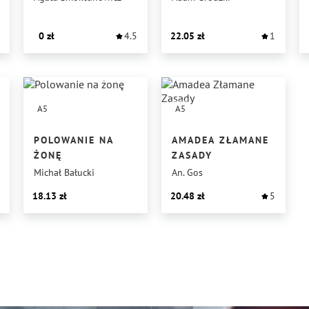
0
4.5
22.05
1
A5
A5
POLOWANIE NA
AMADEA ZŁAMANE
ŻONĘ
ZASADY
Michał Bałucki
An. Gos
18.13
20.48
5