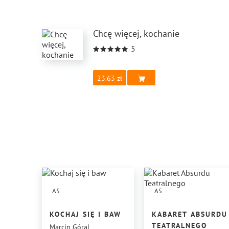
Chcę więcej, kochanie
5
23.63
A5
A5
KOCHAJ SIĘ I BAW
KABARET ABSURDU
TEATRALNEGO
Marcin Góral