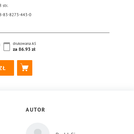
8
str.
8-83-8273-443-0
drukowana
A5
za
86.93
AUTOR