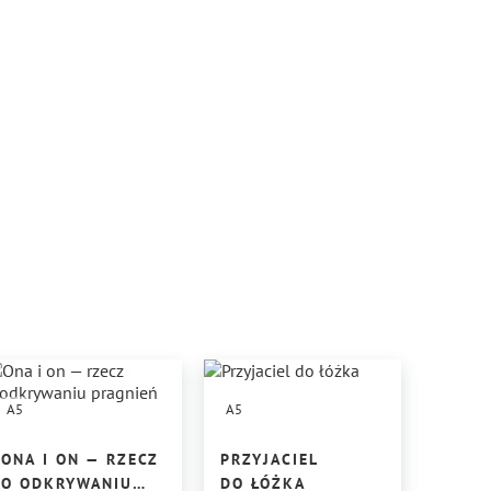
A5
A5
ONA I ON — RZECZ
PRZYJACIEL
O ODKRYWANIU
DO ŁÓŻKA