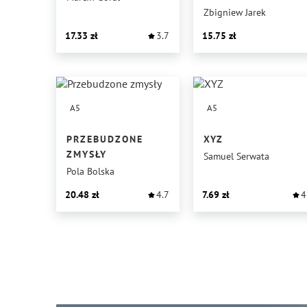
Zbigniew Jarek
17.33
3.7
15.75
A5
A5
PRZEBUDZONE
XYZ
ZMYSŁY
Samuel Serwata
Pola Bolska
20.48
4.7
7.69
4