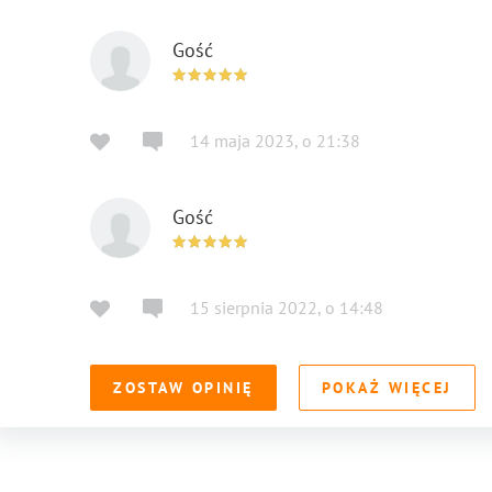
Gość
14 maja 2023
,
o
21:38
Gość
15 sierpnia 2022
,
o
14:48
ZOSTAW OPINIĘ
POKAŻ WIĘCEJ