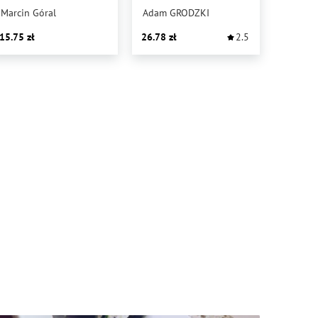
PRAGNIEŃ
Marcin Góral
Adam GRODZKI
15.75
26.78
2.5