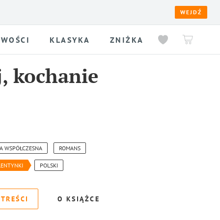
WEJDŹ
WOŚCI
KLASYKA
ZNIŻKA
j, kochanie
A WSPÓŁCZESNA
ROMANS
LENTYNKI
POLSKI
 TREŚCI
O KSIĄŻCE