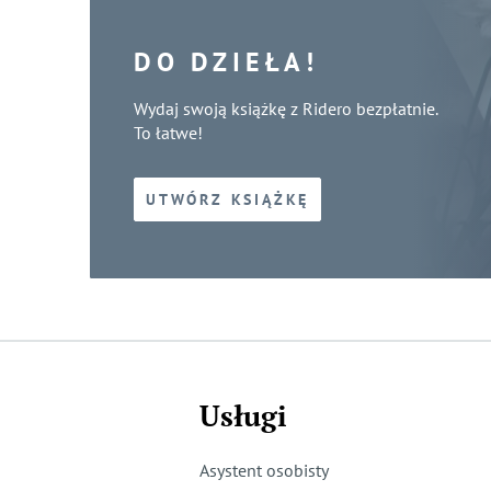
DO DZIEŁA!
Wydaj swoją książkę z Ridero bezpłatnie.
To łatwe!
UTWÓRZ KSIĄŻKĘ
Usługi
Asystent osobisty