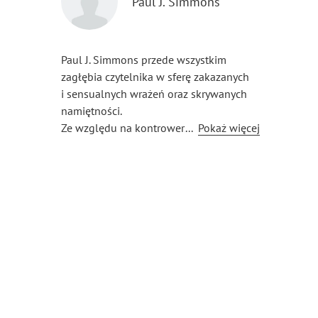
Paul J. Simmons
Paul J. Simmons przede wszystkim
zagłębia czytelnika w sferę zakazanych
i sensualnych wrażeń oraz skrywanych
namiętności.
Ze względu na kontrowersyjne treści,
...
Pokaż więcej
które wychodzą spod jego pióra, piszący
pod pseudonimem doświadczony poeta,
pisarz i artysta musi kryć się
pod pseudonimem.
Zafascynowany przede wszystkim
psychologicznym podejściem do erotyki
podejmuje próby zgłębiania obszarów
kontrowersyjnych perwersji. Częstuje
czytelników historiami przepełnionymi
seksualno-psychologicznym napięciem.