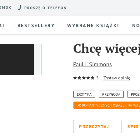
OMOC
PROSZĘ O TELEFON
KI
BESTSELLERY
WYBRANE KSIĄŻKI
NO
Chcę więce
Paul J. Simmons
5
Zostaw opinię
EROTYKA
PRZYGODA
PROZ
30 ROMANTYCZNYCH KSIĄŻEK NA WA
PRZECZYTAJ
SPIS