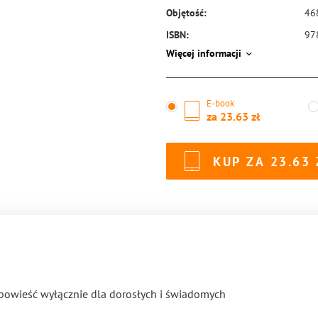
Objętość:
46
ISBN:
97
Więcej informacji
E-book
za
23.63
KUP ZA
23.63
 powieść wyłącznie dla dorosłych i świadomych