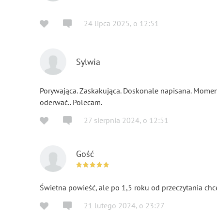
24 lipca 2025
,
o
12:51
Sylwia
Porywająca. Zaskakująca. Doskonale napisana. Momen
oderwać.. Polecam.
27 sierpnia 2024
,
o
12:51
Gość
Świetna powieść, ale po 1,5 roku od przeczytania chcę
21 lutego 2024
,
o
23:27