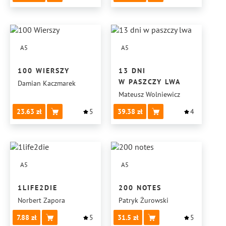
A5
A5
100 WIERSZY
13 DNI
W PASZCZY LWA
Damian Kaczmarek
Mateusz Wolniewicz
23.63
5
39.38
4
A5
A5
1LIFE2DIE
200 NOTES
Norbert Zapora
Patryk Żurowski
7.88
5
31.5
5