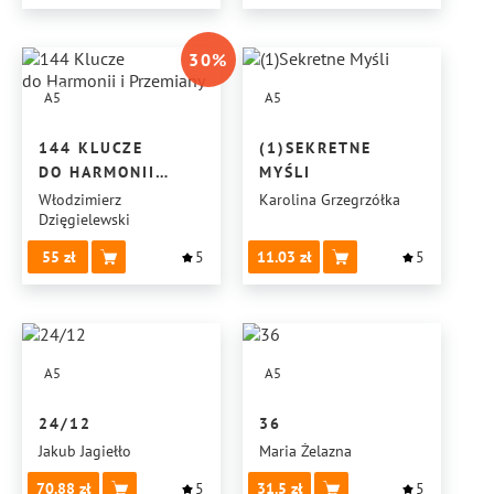
30
%
A5
A5
144 KLUCZE
(1)SEKRETNE
DO HARMONII
MYŚLI
I PRZEMIANY
Włodzimierz
Karolina Grzegrzółka
Dzięgielewski
55
5
11.03
5
A5
A5
24/12
36
Jakub Jagiełło
Maria Żelazna
70.88
5
31.5
5