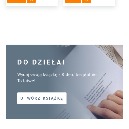
DO DZIEŁA!
Wydaj swoją książkę z Ridero bezpłatnie.
To łatwe!
UTWÓRZ KSIĄŻKĘ