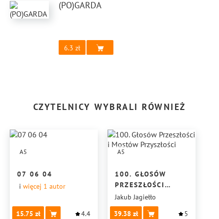
(PO)GARDA
6.3
CZYTELNICY WYBRALI RÓWNIEŻ
A5
A5
07 06 04
100. GŁOSÓW
PRZESZŁOŚCI
i
więcej 1
autor
I MOSTÓW
Jakub Jagiełło
PRZYSZŁOŚCI
15.75
4.4
39.38
5