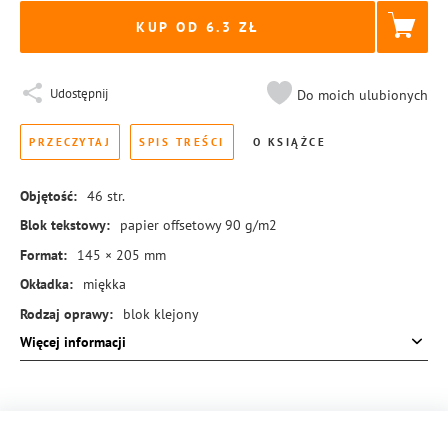
KUP OD 6.3
Udostępnij
Do moich ulubionych
PRZECZYTAJ
SPIS TREŚCI
O KSIĄŻCE
Objętość:
46
str.
Blok tekstowy:
papier offsetowy 90 g/m2
Format:
145 × 205 mm
Okładka:
miękka
Rodzaj oprawy:
blok klejony
Więcej informacji
ISBN:
978-83-8431-787-7