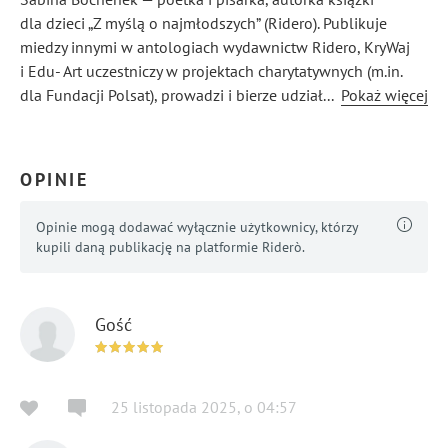
dla dzieci „Z myślą o najmłodszych” (Ridero). Publikuje
miedzy innymi w antologiach wydawnictw Ridero, KryWaj
i Edu- Art uczestniczy w projektach charytatywnych (m.in.
dla Fundacji Polsat), prowadzi i bierze udział w warsztatach
...
Pokaż więcej
poetyckich, zdobywając nagrody w kraju i za granicą. a część
twórczości powstaje przy inspiracji obrazami zagranicznych
malarzy. Gościła w audycjach Radia MagMa i Głosu
OPINIE
Literackiego. W styczniu 2026 roku ukaże się z nią pisemny
wywiad w Czterech Zeszytach And After
Opinie mogą dodawać wyłącznie użytkownicy, którzy
kupili daną publikację na platformie Riderò.
Gość
25 listopada 2025
,
o
04:57