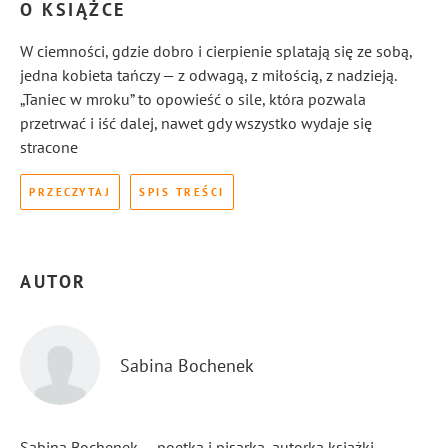
O KSIĄŻCE
W ciemności, gdzie dobro i cierpienie splatają się ze sobą,
jedna kobieta tańczy — z odwagą, z miłością, z nadzieją.
„Taniec w mroku” to opowieść o sile, która pozwala
przetrwać i iść dalej, nawet gdy wszystko wydaje się
stracone
PRZECZYTAJ
SPIS TREŚCI
AUTOR
Sabina Bochenek
Sabina Bochenek — poetka i pisarka, autorka książki