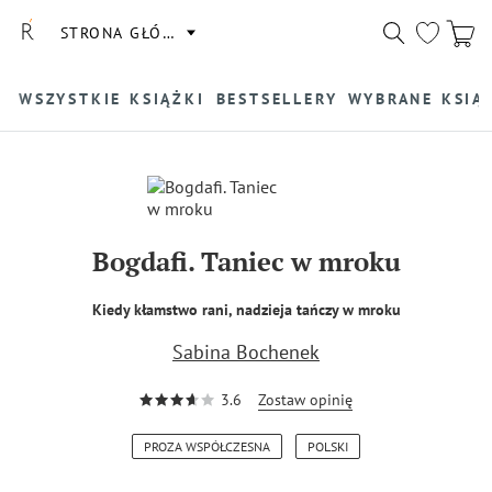
STRONA GŁÓWNA
WSZYSTKIE KSIĄŻKI
BESTSELLERY
WYBRANE KSIĄ
Bogdafi. Taniec w mroku
Kiedy kłamstwo rani, nadzieja tańczy w mroku
Sabina Bochenek
3.6
Zostaw opinię
PROZA WSPÓŁCZESNA
POLSKI