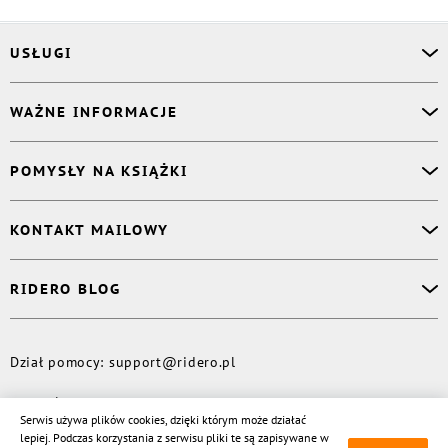
USŁUGI
Asystent osobisty
WAŻNE INFORMACJE
Korektor
Projektant okładki
O nas
POMYSŁY NA KSIĄŻKI
Druk Twojej książki
Książki Ridero
Publikacja
Pomoc
Książka wspomnień
KONTAKT MAILOWY
Polityka prywatności
Dzienniczek malucha
Książka eksperta
Dział pomocy
:
support@ridero.pl
RIDERO BLOG
Wydaj tomik poezji
Kontakt dla mediów
:
pr@ridero.pl
Dzieci też mogą pisać!
Więcej
Dział pomocy
:
support@ridero.pl
© Rideró, 2013—
2026
Serwis używa plików cookies, dzięki którym może działać
lepiej. Podczas korzystania z serwisu pliki te są zapisywane w