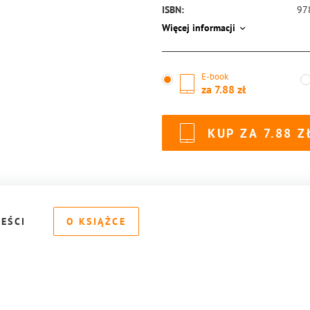
ISBN:
97
Więcej informacji
E-book
za
7.88
KUP ZA
7.88
REŚCI
O KSIĄŻCE