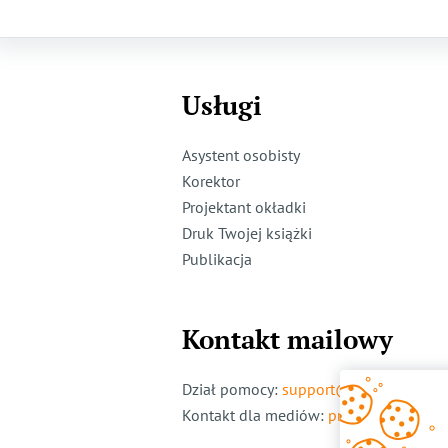
Usługi
Asystent osobisty
Korektor
Projektant okładki
Druk Twojej książki
Publikacja
Kontakt mailowy
Dział pomocy
:
support@ridero.pl
Kontakt dla mediów
:
pr@ridero.pl