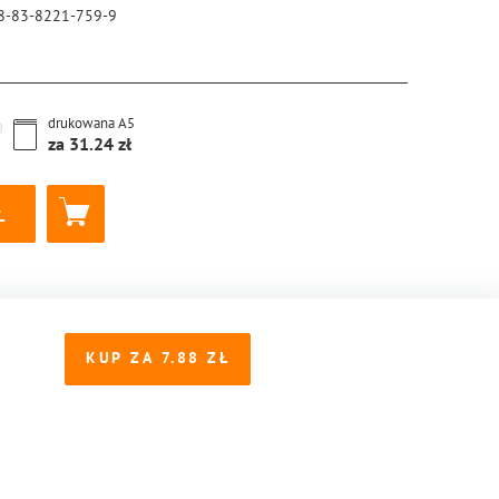
8-83-8221-759-9
drukowana
A5
za
31.24
KUP ZA
7.88