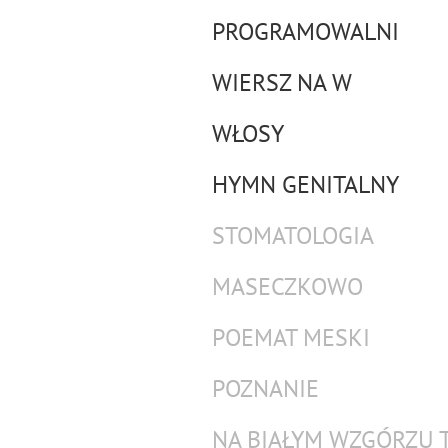
PROGRAMOWALNI
WIERSZ NA W
WŁOSY
HYMN GENITALNY
STOMATOLOGIA
MASECZKOWO
POEMAT MESKI
POZNANIE
NA BIAŁYM WZGÓRZU 