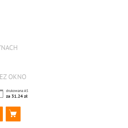
YNACH
ZEZ OKNO
drukowana
A5
za
31.24