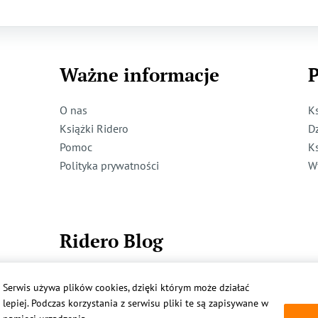
Ważne informacje
P
O nas
K
Książki Ridero
D
Pomoc
K
Polityka prywatności
W
Ridero Blog
Dzieci też mogą pisać!
Serwis używa plików cookies, dzięki którym może działać
Więcej
lepiej. Podczas korzystania z serwisu pliki te są zapisywane w