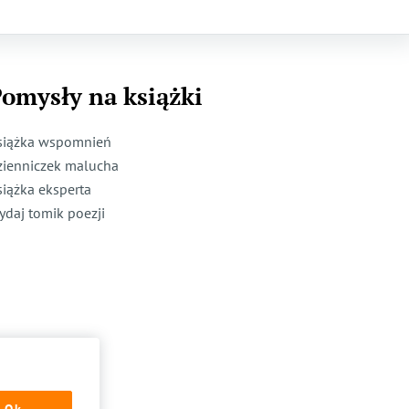
omysły na książki
siążka wspomnień
zienniczek malucha
siążka eksperta
ydaj tomik poezji