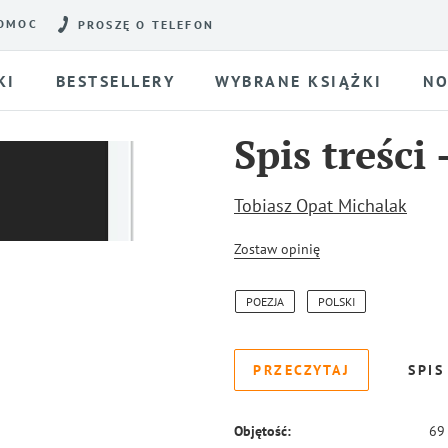
OMOC
PROSZĘ O TELEFON
KI
BESTSELLERY
WYBRANE KSIĄŻKI
NO
Spis treści
Tobiasz Opat Michalak
Zostaw opinię
POEZJA
POLSKI
PRZECZYTAJ
SPIS
Objętość:
69