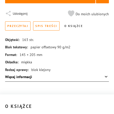
Udostępnij
Do moich ulubionych
PRZECZYTAJ
SPIS TREŚCI
O KSIĄŻCE
Objętość:
163
str.
Blok tekstowy:
papier offsetowy 90 g/m2
Format:
145 × 205 mm
Okładka:
miękka
Rodzaj oprawy:
blok klejony
Więcej informacji
ISBN:
978-83-8414-625-5
O KSIĄŻCE