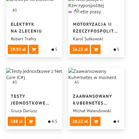
A5
A5
ELEKTRYK
MOTORYZACJA II
NA ZLECENIU
RZECZYPOSPOLITEJ
W ŚWIETLE PRASY
Robert Trafny
Karol Sułkowski
29.93
5
36.23
5
A5
A5
TESTY
ZAAWANSOWANY
JEDNOSTKOWE
KUBERNETES
Z NET CORE (C#)
W MOMENT
Gruca Dariusz
Michał Walendowski
7.88
4.5
20.32
4