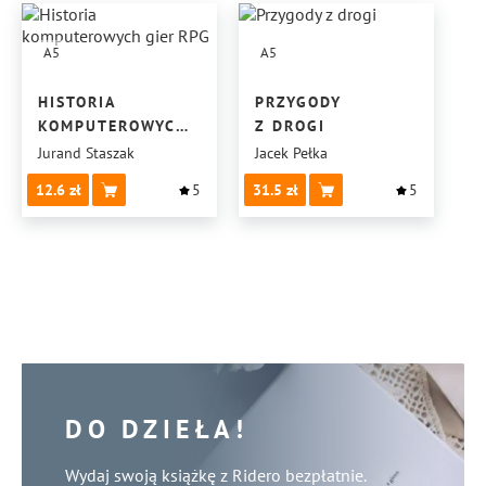
A5
A5
HISTORIA
PRZYGODY
KOMPUTEROWYCH
Z DROGI
GIER RPG
Jurand Staszak
Jacek Pełka
12.6
5
31.5
5
DO DZIEŁA!
Wydaj swoją książkę z Ridero bezpłatnie.