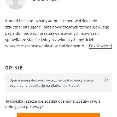
Konrad Mach to uznany autor i ekspert w dziedzinie
sztucznej inteligencji oraz nowoczesnych technologii. Jego
pasja do innowacji oraz zaawansowanych rozwiązań
sprawiła, że stał się jednym z wiodących myślicieli
w zakresie zastosowania AI w codziennym życiu. Mach
...
Pokaż więcej
z powodzeniem łączy wiedzę techniczną z praktycznymi
wskazówkami, co czyni jego prace niezwykle przystępnymi
dla szerokiego grona odbiorców.
OPINIE
Opinie mogą dodawać wyłącznie użytkownicy, którzy
kupili daną publikację na platformie Riderò.
Ta książka jeszcze nie została oceniona. Zostaw swoją
opinię jako pierwszy!