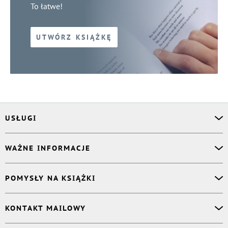
To łatwe!
UTWÓRZ KSIĄŻKĘ
USŁUGI
Asystent osobisty
WAŻNE INFORMACJE
Korektor
Projektant okładki
O nas
POMYSŁY NA KSIĄŻKI
Druk Twojej książki
Książki Ridero
Publikacja
Pomoc
Książka wspomnień
KONTAKT MAILOWY
Polityka prywatności
Dzienniczek malucha
Książka eksperta