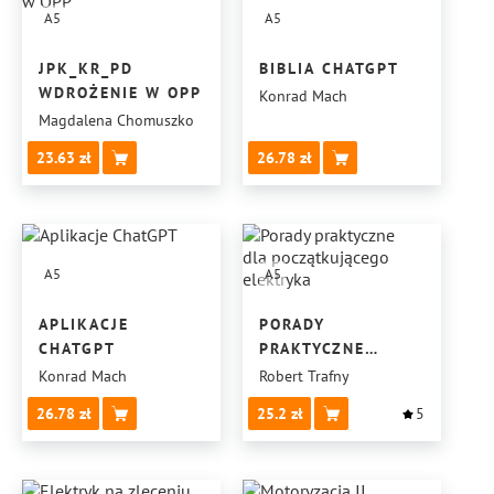
A5
A5
JPK_KR_PD
BIBLIA CHATGPT
WDROŻENIE W OPP
Konrad Mach
Magdalena Chomuszko
23.63
26.78
A5
A5
APLIKACJE
PORADY
CHATGPT
PRAKTYCZNE
DLA POCZĄTKUJĄCEGO
Konrad Mach
Robert Trafny
ELEKTRYKA
26.78
25.2
5