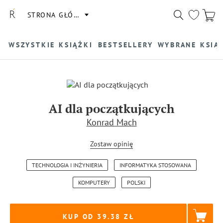
STRONA GŁÓWNA
WSZYSTKIE KSIĄŻKI
BESTSELLERY
WYBRANE KSIĄ
AI dla początkujących
Konrad Mach
Zostaw opinię
TECHNOLOGIA I INŻYNIERIA
INFORMATYKA STOSOWANA
KOMPUTERY
POLSKI
KUP OD 39.38