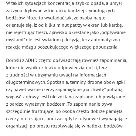
W takich sytuacjach koncentracja szybko opada, a umysł
zaczyna dryfować w kierunku bardziej stymulujących
bodźców. Może to wyglądać tak, że osoba nagle
orientuje się, iż od kilku minut patrzy w ekran lub kartkę,
nie rejestrując treści. Zjawisko określane jako „odpływanie
myślami” nie jest świadomą decyzją, lecz automatyczną
reakcją mózgu poszukującego większego pobudzenia.
Dorośli z ADHD często doświadczają również zapominania,
które nie wynika z braku odpowiedzialności, lecz
z trudności w utrzymaniu uwagi na informacjach
długoterminowych. Spotkania, terminy, drobne obowiązki
czy nawet ważne rzeczy zapamiętane „na chwilę” potrafią
wypaść z głowy, jeśli nie zostaną zapisane lub powiązane
z bardzo wyraźnym bodźcem. To zapominanie bywa
szczególnie frustrujące, bo osoba często dobrze pamięta
rzeczy interesujące, podczas gdy te rutynowe i wymagające
organizacji po prostu rozpływają się w natłoku bodźców.