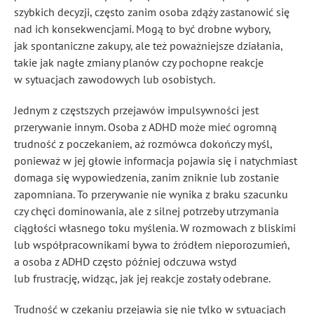
szybkich decyzji, często zanim osoba zdąży zastanowić się
nad ich konsekwencjami. Mogą to być drobne wybory,
jak spontaniczne zakupy, ale też poważniejsze działania,
takie jak nagłe zmiany planów czy pochopne reakcje
w sytuacjach zawodowych lub osobistych.
Jednym z częstszych przejawów impulsywności jest
przerywanie innym. Osoba z ADHD może mieć ogromną
trudność z poczekaniem, aż rozmówca dokończy myśl,
ponieważ w jej głowie informacja pojawia się i natychmiast
domaga się wypowiedzenia, zanim zniknie lub zostanie
zapomniana. To przerywanie nie wynika z braku szacunku
czy chęci dominowania, ale z silnej potrzeby utrzymania
ciągłości własnego toku myślenia. W rozmowach z bliskimi
lub współpracownikami bywa to źródłem nieporozumień,
a osoba z ADHD często później odczuwa wstyd
lub frustrację, widząc, jak jej reakcje zostały odebrane.
Trudność w czekaniu przejawia się nie tylko w sytuacjach