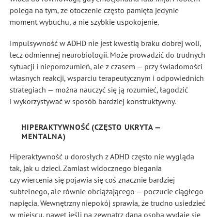
polega na tym, że otoczenie często pamięta jedynie
moment wybuchu, a nie szybkie uspokojenie.
Impulsywność w ADHD nie jest kwestią braku dobrej woli,
lecz odmiennej neurobiologii. Może prowadzić do trudnych
sytuacji i nieporozumień, ale z czasem — przy świadomości
własnych reakcji, wsparciu terapeutycznym i odpowiednich
strategiach — można nauczyć się ją rozumieć, łagodzić
i wykorzystywać w sposób bardziej konstruktywny.
HIPERAKTYWNOŚĆ (CZĘSTO UKRYTA —
MENTALNA)
Hiperaktywność u dorosłych z ADHD często nie wygląda
tak, jak u dzieci. Zamiast widocznego biegania
czy wiercenia się pojawia się coś znacznie bardziej
subtelnego, ale równie obciążającego — poczucie ciągłego
napięcia. Wewnętrzny niepokój sprawia, że trudno usiedzieć
w miejscu, nawet jeśli na zewnątrz dana osoba wydaje się