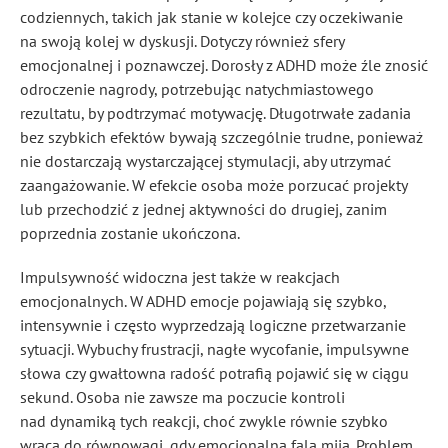
codziennych, takich jak stanie w kolejce czy oczekiwanie
na swoją kolej w dyskusji. Dotyczy również sfery
emocjonalnej i poznawczej. Dorosły z ADHD może źle znosić
odroczenie nagrody, potrzebując natychmiastowego
rezultatu, by podtrzymać motywację. Długotrwałe zadania
bez szybkich efektów bywają szczególnie trudne, ponieważ
nie dostarczają wystarczającej stymulacji, aby utrzymać
zaangażowanie. W efekcie osoba może porzucać projekty
lub przechodzić z jednej aktywności do drugiej, zanim
poprzednia zostanie ukończona.
Impulsywność widoczna jest także w reakcjach
emocjonalnych. W ADHD emocje pojawiają się szybko,
intensywnie i często wyprzedzają logiczne przetwarzanie
sytuacji. Wybuchy frustracji, nagłe wycofanie, impulsywne
słowa czy gwałtowna radość potrafią pojawić się w ciągu
sekund. Osoba nie zawsze ma poczucie kontroli
nad dynamiką tych reakcji, choć zwykle równie szybko
wraca do równowagi, gdy emocjonalna fala mija. Problem