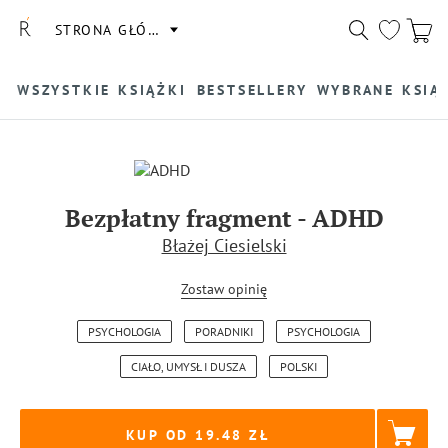
STRONA GŁÓWNA
WSZYSTKIE KSIĄŻKI
BESTSELLERY
WYBRANE KSIĄ
Bezpłatny fragment
-
ADHD
Błażej Ciesielski
Zostaw opinię
PSYCHOLOGIA
PORADNIKI
PSYCHOLOGIA
CIAŁO, UMYSŁ I DUSZA
POLSKI
KUP OD 19.48