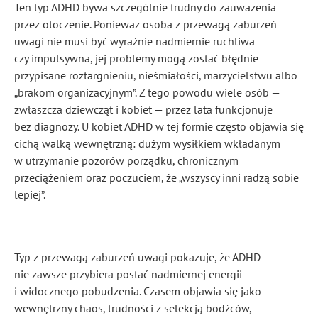
Ten typ ADHD bywa szczególnie trudny do zauważenia
przez otoczenie. Ponieważ osoba z przewagą zaburzeń
uwagi nie musi być wyraźnie nadmiernie ruchliwa
czy impulsywna, jej problemy mogą zostać błędnie
przypisane roztargnieniu, nieśmiałości, marzycielstwu albo
„brakom organizacyjnym”. Z tego powodu wiele osób —
zwłaszcza dziewcząt i kobiet — przez lata funkcjonuje
bez diagnozy. U kobiet ADHD w tej formie często objawia się
cichą walką wewnętrzną: dużym wysiłkiem wkładanym
w utrzymanie pozorów porządku, chronicznym
przeciążeniem oraz poczuciem, że „wszyscy inni radzą sobie
lepiej”.
Typ z przewagą zaburzeń uwagi pokazuje, że ADHD
nie zawsze przybiera postać nadmiernej energii
i widocznego pobudzenia. Czasem objawia się jako
wewnętrzny chaos, trudności z selekcją bodźców,