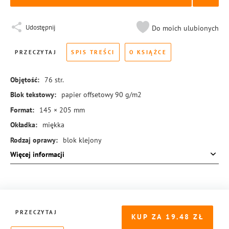
Udostępnij
Do moich ulubionych
PRZECZYTAJ
SPIS TREŚCI
O KSIĄŻCE
Objętość:
76
str.
Blok tekstowy:
papier offsetowy 90 g/m2
Format:
145 × 205 mm
Okładka:
miękka
Rodzaj oprawy:
blok klejony
Więcej informacji
ISBN:
978-83-8440-005-0
PRZECZYTAJ
KUP ZA
19.48