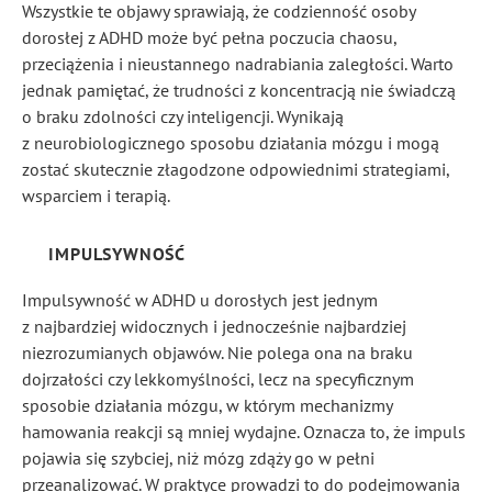
Wszystkie te objawy sprawiają, że codzienność osoby
dorosłej z ADHD może być pełna poczucia chaosu,
przeciążenia i nieustannego nadrabiania zaległości. Warto
jednak pamiętać, że trudności z koncentracją nie świadczą
o braku zdolności czy inteligencji. Wynikają
z neurobiologicznego sposobu działania mózgu i mogą
zostać skutecznie złagodzone odpowiednimi strategiami,
wsparciem i terapią.
IMPULSYWNOŚĆ
Impulsywność w ADHD u dorosłych jest jednym
z najbardziej widocznych i jednocześnie najbardziej
niezrozumianych objawów. Nie polega ona na braku
dojrzałości czy lekkomyślności, lecz na specyficznym
sposobie działania mózgu, w którym mechanizmy
hamowania reakcji są mniej wydajne. Oznacza to, że impuls
pojawia się szybciej, niż mózg zdąży go w pełni
przeanalizować. W praktyce prowadzi to do podejmowania