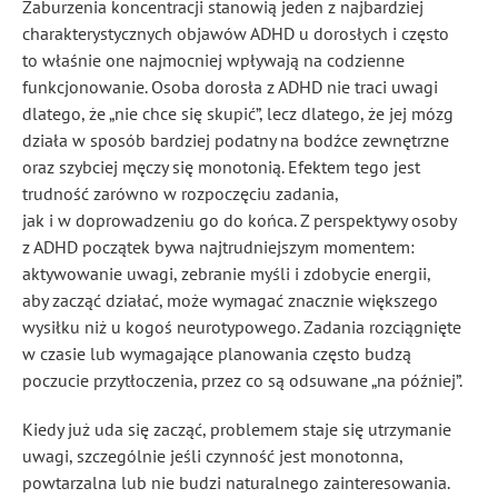
Zaburzenia koncentracji stanowią jeden z najbardziej
charakterystycznych objawów ADHD u dorosłych i często
to właśnie one najmocniej wpływają na codzienne
funkcjonowanie. Osoba dorosła z ADHD nie traci uwagi
dlatego, że „nie chce się skupić”, lecz dlatego, że jej mózg
działa w sposób bardziej podatny na bodźce zewnętrzne
oraz szybciej męczy się monotonią. Efektem tego jest
trudność zarówno w rozpoczęciu zadania,
jak i w doprowadzeniu go do końca. Z perspektywy osoby
z ADHD początek bywa najtrudniejszym momentem:
aktywowanie uwagi, zebranie myśli i zdobycie energii,
aby zacząć działać, może wymagać znacznie większego
wysiłku niż u kogoś neurotypowego. Zadania rozciągnięte
w czasie lub wymagające planowania często budzą
poczucie przytłoczenia, przez co są odsuwane „na później”.
Kiedy już uda się zacząć, problemem staje się utrzymanie
uwagi, szczególnie jeśli czynność jest monotonna,
powtarzalna lub nie budzi naturalnego zainteresowania.