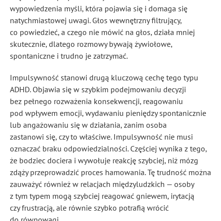
wypowiedzenia myśli, która pojawia się i domaga się
natychmiastowej uwagi. Głos wewnętrzny filtrujący,
co powiedzieć, a czego nie mówić na głos, działa mniej
skutecznie, dlatego rozmowy bywają żywiołowe,
spontaniczne i trudno je zatrzymać.
Impulsywność stanowi drugą kluczową cechę tego typu
ADHD. Objawia się w szybkim podejmowaniu decyzji
bez pełnego rozważenia konsekwencji, reagowaniu
pod wpływem emocji, wydawaniu pieniędzy spontanicznie
lub angażowaniu się w działania, zanim osoba
zastanowi się, czy to właściwe. Impulsywność nie musi
oznaczać braku odpowiedzialności. Częściej wynika z tego,
że bodziec dociera i wywołuje reakcję szybciej, niż mózg
zdąży przeprowadzić proces hamowania. Tę trudność można
zauważyć również w relacjach międzyludzkich — osoby
z tym typem mogą szybciej reagować gniewem, irytacją
czy frustracją, ale równie szybko potrafią wrócić
do równowagi.