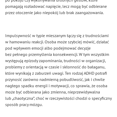
po pokoju czy wykonywania drobnych gestów, które
pomagają rozładować napięcie, lecz mogą być odbierane
przez otoczenie jako niepokój lub brak zaangażowania.
Impulsywność w typie mieszanym łączy się z trudnościami
w hamowaniu reakcji. Osoba może szybciej mówić, działać
pod wpływem emocji albo podejmować decyzje
bez pełnego przemyślenia konsekwencji. W tym wszystkim
występują epizody zapominania, trudności w organizacji,
problemy z orientacją w czasie i skłonność do bałaganu,
które wynikają z zaburzeń uwagi. Ten rodzaj ADHD potrafi
przynosić zarówno nadmierną pobudliwość, jak i chwile
nagłego spadku energii i motywacji, co sprawia, że osoba
może być odbierana jako zmienna, nieprzewidywalna
lub „chaotyczna”, choć w rzeczywistości chodzi o specyficzny
sposób pracy mózgu.