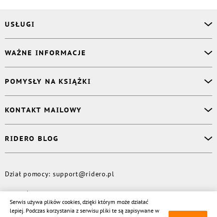
USŁUGI
Asystent osobisty
WAŻNE INFORMACJE
Korektor
Projektant okładki
O nas
POMYSŁY NA KSIĄŻKI
Druk Twojej książki
Książki Ridero
Publikacja
Pomoc
Książka wspomnień
KONTAKT MAILOWY
Polityka prywatności
Dzienniczek malucha
Książka eksperta
Dział pomocy
:
support@ridero.pl
RIDERO BLOG
Wydaj tomik poezji
Kontakt dla mediów
:
pr@ridero.pl
Dzieci też mogą pisać!
Więcej
Dział pomocy
:
support@ridero.pl
© Rideró, 2013—
2026
Serwis używa plików cookies, dzięki którym może działać
lepiej. Podczas korzystania z serwisu pliki te są zapisywane w