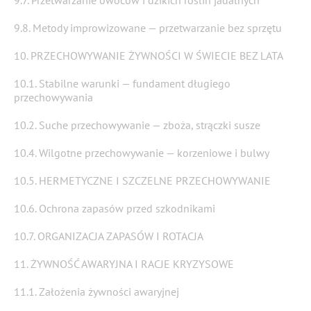
9.7. Przetwarzanie owoców i dzikich roślin jadalnych
9.8. Metody improwizowane — przetwarzanie bez sprzętu
10. PRZECHOWYWANIE ŻYWNOŚCI W ŚWIECIE BEZ LATA
10.1. Stabilne warunki — fundament długiego
przechowywania
10.2. Suche przechowywanie — zboża, strączki susze
10.4. Wilgotne przechowywanie — korzeniowe i bulwy
10.5. HERMETYCZNE I SZCZELNE PRZECHOWYWANIE
10.6. Ochrona zapasów przed szkodnikami
10.7. ORGANIZACJA ZAPASÓW I ROTACJA
11. ŻYWNOŚĆ AWARYJNA I RACJE KRYZYSOWE
11.1. Założenia żywności awaryjnej