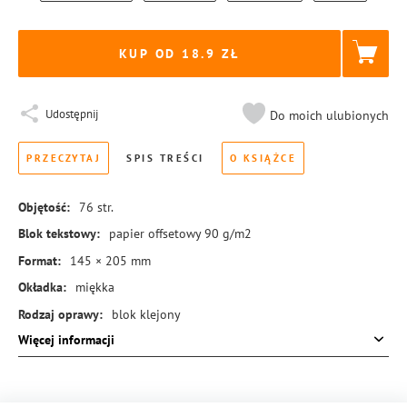
KUP OD 18.9
Udostępnij
Do moich ulubionych
PRZECZYTAJ
SPIS TREŚCI
O KSIĄŻCE
Objętość:
76
str.
Blok tekstowy:
papier offsetowy 90 g/m2
Format:
145 × 205 mm
Okładka:
miękka
Rodzaj oprawy:
blok klejony
Więcej informacji
ISBN:
978-83-8440-574-1