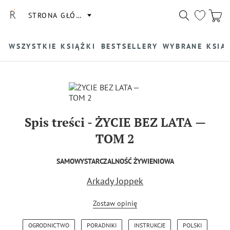
STRONA GŁÓWNA
WSZYSTKIE KSIĄŻKI
BESTSELLERY
WYBRANE KSIĄ
Spis treści
-
ŻYCIE BEZ LATA —
TOM 2
SAMOWYSTARCZALNOŚĆ ŻYWIENIOWA
Arkady Joppek
Zostaw opinię
OGRODNICTWO
PORADNIKI
INSTRUKCJE
POLSKI