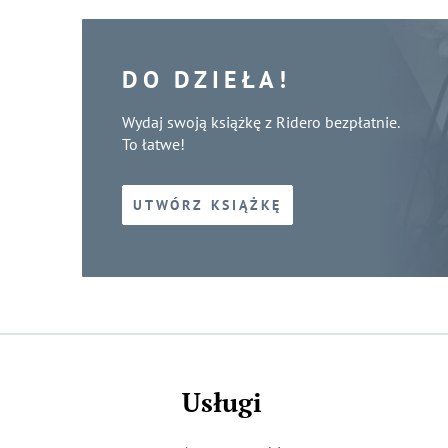
DO DZIEŁA!
Wydaj swoją książkę z Ridero bezpłatnie.
To łatwe!
UTWÓRZ KSIĄŻKĘ
Usługi