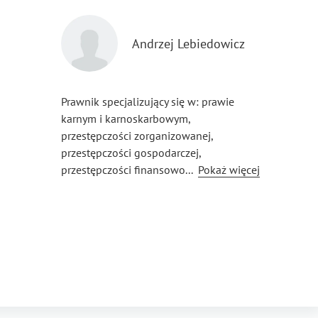
Andrzej Lebiedowicz
Prawnik specjalizujący się w: prawie
karnym i karnoskarbowym,
przestępczości zorganizowanej,
przestępczości gospodarczej,
przestępczości finansowo — skarbowej,
...
Pokaż więcej
analizie kryminalistycznej, białym
wywiadzie, cyberprzestępczości, praniu
pieniędzy, terroryzmie, wywiadzie
gospodarczym, poważnej przestępczości
przeciwko życiu i zdrowiu, fałszowaniu
pieniędzy, walutach cyfrowych,
suicydologii.