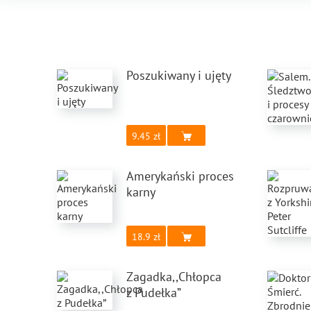
Poszukiwany i ujęty
9.45
Amerykański proces
karny
18.9
Zagadka,,Chłopca
z Pudełka”