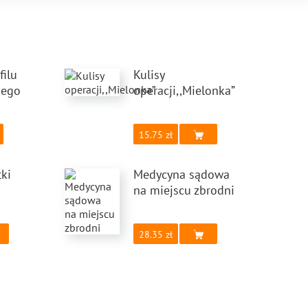
filu
Kulisy
nego
operacji,,Mielonka”
15.75
tki
Medycyna sądowa
na miejscu zbrodni
28.35