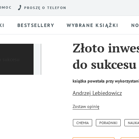
OMOC
PROSZĘ O TELEFON
KI
BESTSELLERY
WYBRANE KSIĄŻKI
NO
Złoto inwes
do sukcesu
książka powstała przy wykorzystani
Andrzej Lebiedowicz
Zostaw opinię
CHEMIA
PORADNIKI
NAUK