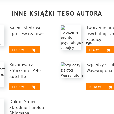
INNE KSIĄŻKI TEGO AUTORA
Salem. Śledztwo
Tworzenie pro
i procesy czarownic
psychologicz
zabójcy
11.03
12.6
Rozpruwacz
Szpiedzy z sia
z Yorkshire. Peter
Waszyngtona
Sutcliffe
11.03
20.48
Doktor Śmierć.
Zbrodnie Harolda
Shipmana