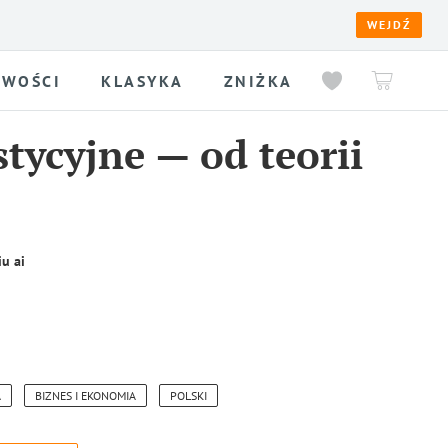
WEJDŹ
WOŚCI
KLASYKA
ZNIŻKA
tycyjne — od teorii
u ai
A
BIZNES I EKONOMIA
POLSKI