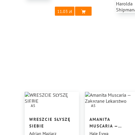
11.03
A5
A5
WRESZCIE SŁYSZĘ
AMANITA
SIEBIE
MUSCARIA —
ZAKAZANE
Adrian Maziarz
Hale Eywa