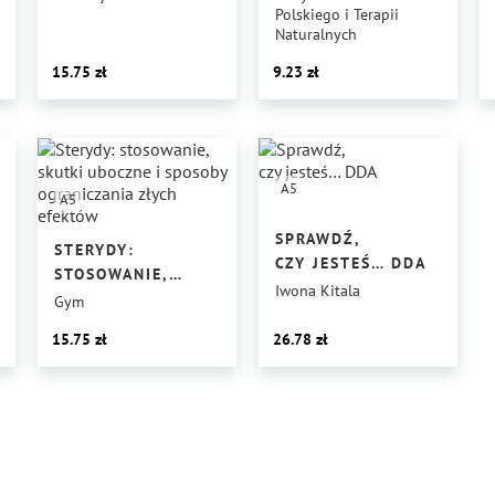
Polskiego i Terapii
WARTOŚCIOWYCH
Naturalnych
15.75
9.23
A5
A5
SPRAWDŹ,
STERYDY:
CZY JESTEŚ… DDA
STOSOWANIE,
Iwona Kitala
SKUTKI UBOCZNE
Gym
I SPOSOBY
15.75
26.78
OGRANICZANIA
ZŁYCH EFEKTÓW