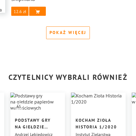
12.6
POKAŻ WIĘCEJ
CZYTELNICY WYBRALI RÓWNIEŻ
A5
PODSTAWY GRY
KOCHAM ZIOŁA
NA GIEŁDZIE
HISTORIA 1/2020
PAPIERÓW
Andrzej Lebiedowicz
Instytut Zielarstwa