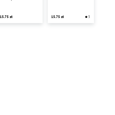
OD A DO Z
ILUSTRACJE
15.75
15.75
3