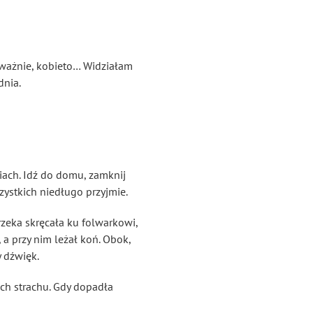
uważnie, kobieto… Widziałam
dnia.
biach. Idź do domu, zamknij
zystkich niedługo przyjmie.
rzeka skręcała ku folwarkowi,
 a przy nim leżał koń. Obok,
y dźwięk.
dech strachu. Gdy dopadła