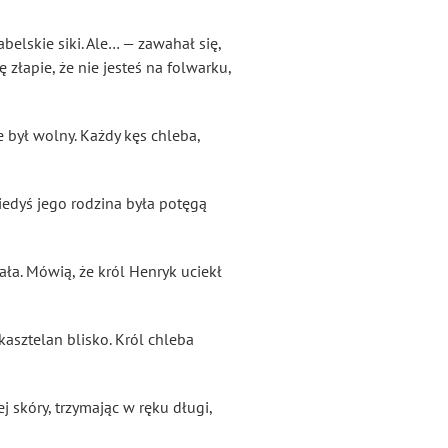
belskie siki. Ale… — zawahał się,
ę złapie, że nie jesteś na folwarku,
e był wolny. Każdy kęs chleba,
iedyś jego rodzina była potęgą
ała. Mówią, że król Henryk uciekł
kasztelan blisko. Król chleba
j skóry, trzymając w ręku długi,