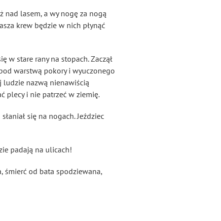
uż nad lasem, a wy nogę za nogą
 wasza krew będzie w nich płynąć
ę w stare rany na stopach. Zaczął
u, pod warstwą pokory i wyuczonego
j ludzie nazwą nienawiścią
ć plecy i nie patrzeć w ziemię.
 słaniał się na nogach. Jeździec
ie padają na ulicach!
a, śmierć od bata spodziewana,