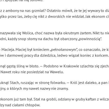
 z ambony na nas grzmiał? Ostatnio mówił, że te jej wywary to dia
ylko przez las, żeby cię nikt z dworskich nie widział. Jak ekonom ci
ł, nazywała się Wolica, choć nazwa była okrutnym żartem. Nikt tu ni
dni, każdy snop słomy na dachu był obarczony „powinnością”.
o Macieja. Maciej był kmieciem „pełnołanowym”, co oznaczało, że k
ów i darmowej pracy dla dziedzica, ledwo wiązał koniec z końcem.
nął gęstą śliną w błoto. — Podobno w Krakowie szlachta się zjech
! Nawet roku nie posiedział na Wawelu.
nął Stach, ruszając w stronę folwarku. — Król jest daleko, a pan 
ojny, o których my nawet nazwy nie znamy.
konom już tam był. Stał na grobli, odziany w gruby kaftan z wilcze
dzy nad ciałami chłopów.