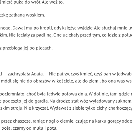
śmierć puka do wrót. Ale weź to.
eczkę zatkaną woskiem.
nego. Dawaj mu po kropli, gdy księżyc wyjdzie. Ale słuchaj mnie 
m. Nie leciały za padliną. One uciekały przed tym, co idzie z połu
 przebiega jej po plecach.
li — zachrypiała Agata. — Nie patrzy, czyś kmieć, czyś pan w jedwa
 módl się nie do obrazów w kościele, ale do ziemi, bo ona was ws
pociemniało, choć była ledwie połowa dnia. W dolinie, tam gdzie 
ce podeszło jej do gardła. Na drodze stał wóz wyładowany suknem,
skim stroju. Nie krzyczał. Wydawał z siebie tylko cichy, charkocząc
a przez chaszcze, raniąc nogi o ciernie, czując na karku gorący od
 pola, czarny od mułu i potu.