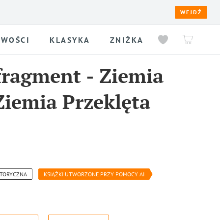
WEJDŹ
WOŚCI
KLASYKA
ZNIŻKA
fragment
-
Ziemia
Ziemia Przeklęta
ISTORYCZNA
KSIĄŻKI UTWORZONE PRZY POMOCY AI