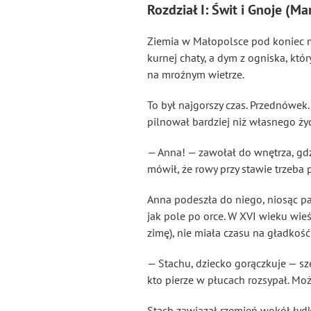
Rozdział I: Świt i Gnoje (M
Ziemia w Małopolsce pod koniec mar
kurnej chaty, a dym z ogniska, któr
na mroźnym wietrze.
To był najgorszy czas. Przednówek.
pilnował bardziej niż własnego życia
— Anna! — zawołał do wnętrza, gdz
mówił, że rowy przy stawie trzeba p
Anna podeszła do niego, niosąc pa
jak pole po orce. W XVI wieku wieś 
zimę), nie miała czasu na gładkość 
— Stachu, dziecko gorączkuje — sze
kto pierze w płucach rozsypał. Moż
Stach zawiązał rzemień wokół łydki