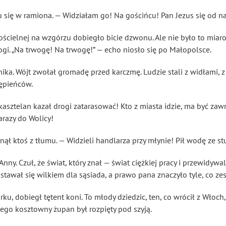
u się w ramiona. — Widziałam go! Na gościńcu! Pan Jezus się od n
ielnej na wzgórzu dobiegło bicie dzwonu. Ale nie było to miaro
gi. „Na trwogę! Na trwogę!” — echo niosło się po Małopolsce.
a. Wójt zwołał gromadę przed karczmę. Ludzie stali z widłami, z s
ępieńców.
 kasztelan kazał drogi zatarasować! Kto z miasta idzie, ma być zawr
razy do Wolicy!
snął ktoś z tłumu. — Widzieli handlarza przy młynie! Pił wodę ze st
 Anny. Czuł, że świat, który znał — świat ciężkiej pracy i przewidyw
 stawał się wilkiem dla sąsiada, a prawo pana znaczyło tyle, co ze
rku, dobiegł tętent koni. To młody dziedzic, ten, co wrócił z Włoc
jego kosztowny żupan był rozpięty pod szyją.