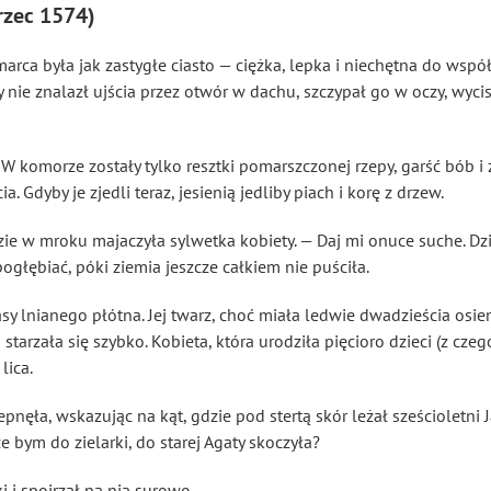
arzec 1574)
ca była jak zastygłe ciasto — ciężka, lepka i niechętna do współ
y nie znalazł ujścia przez otwór w dachu, szczypał go w oczy, wycis
 W komorze zostały tylko resztki pomarszczonej rzepy, garść bób i
. Gdyby je zjedli teraz, jesienią jedliby piach i korę z drzew.
ie w mroku majaczyła sylwetka kobiety. — Daj mi onuce suche. Dz
ogłębiać, póki ziemia jeszcze całkiem nie puściła.
sy lnianego płótna. Jej twarz, choć miała ledwie dwadzieścia osi
starzała się szybko. Kobieta, która urodziła pięcioro dzieci (z cze
lica.
pnęła, wskazując na kąt, gdzie pod stertą skór leżał sześcioletni J
e bym do zielarki, do starej Agaty skoczyła?
 i spojrzał na nią surowo.