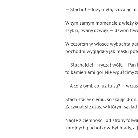
— Stachu! — krzyknęła, rzucając m
W tym samym momencie z wieży kośc
szybki, rwany dźwięk — dzwon trwo
Wieczorem w wiosce wybuchła panik
pochodni wyglądały jak maski pot
— Słuchajcie! — ryczał wójt. — Pan
to kamieniami go! Nie wpuścimy za
— A co z tymi, co już tu są? — wrza
Stach stał w cieniu, ściskając dłoń
Zaczynał się czas, w którym sąsiad
Nagle z ciemności, od strony folwa
zbrojnych pachołków. Był blady, a 