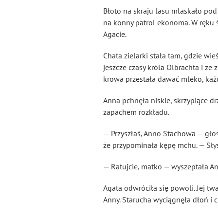
Błoto na skraju lasu mlaskało pod 
na konny patrol ekonoma. W ręku ś
Agacie.
Chata zielarki stała tam, gdzie wi
jeszcze czasy króla Olbrachta i że 
krowa przestała dawać mleko, każ
Anna pchnęła niskie, skrzypiące d
zapachem rozkładu.
— Przyszłaś, Anno Stachowa — głos
że przypominała kępę mchu. — Słysz
— Ratujcie, matko — wyszeptała Ann
Agata odwróciła się powoli. Jej t
Anny. Starucha wyciągnęła dłoń i 