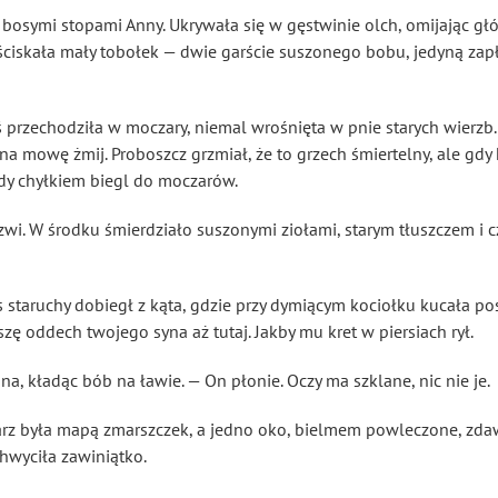
bosymi stopami Anny. Ukrywała się w gęstwinie olch, omijając głów
ciskała mały tobołek — dwie garście suszonego bobu, jedyną zapła
eś przechodziła w moczary, niemal wrośnięta w pnie starych wierzb
zna mowę żmij. Proboszcz grzmiał, że to grzech śmiertelny, ale gdy
dy chyłkiem biegl do moczarów.
rzwi. W środku śmierdziało suszonymi ziołami, starym tłuszczem i
 staruchy dobiegł z kąta, gdzie przy dymiącym kociołku kucała pos
ę oddech twojego syna aż tutaj. Jakby mu kret w piersiach rył.
a, kładąc bób na ławie. — On płonie. Oczy ma szklane, nic nie je.
warz była mapą zmarszczek, a jedno oko, bielmem powleczone, zda
chwyciła zawiniątko.