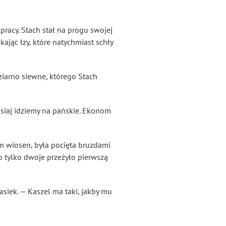
pracy. Stach stał na progu swojej
kając łzy, które natychmiast schły
 ziarno siewne, którego Stach
isiaj idziemy na pańskie. Ekonom
em wiosen, była pocięta bruzdami
go tylko dwoje przeżyło pierwszą
asiek. — Kaszel ma taki, jakby mu