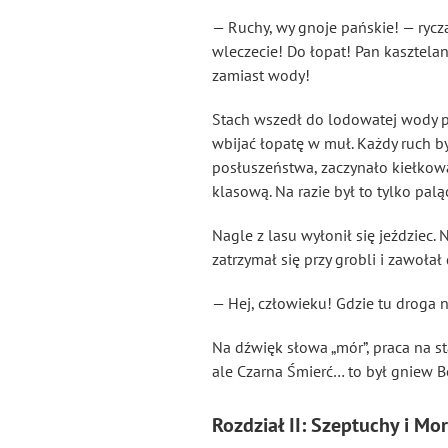
— Ruchy, wy gnoje pańskie! — rycz
wleczecie! Do łopat! Pan kasztelan
zamiast wody!
Stach wszedł do lodowatej wody po
wbijać łopatę w muł. Każdy ruch b
posłuszeństwa, zaczynało kiełkowa
klasową. Na razie był to tylko palą
Nagle z lasu wyłonił się jeździec. 
zatrzymał się przy grobli i zawoła
— Hej, człowieku! Gdzie tu droga
Na dźwięk słowa „mór”, praca na s
ale Czarna Śmierć… to był gniew Bo
Rozdział II: Szeptuchy i Mo