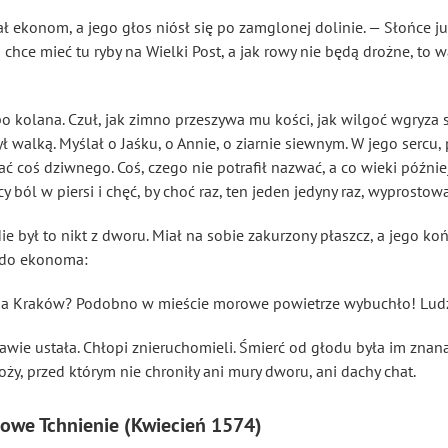
ał ekonom, a jego głos niósł się po zamglonej dolinie. — Słońce j
 chce mieć tu ryby na Wielki Post, a jak rowy nie będą drożne, to
 kolana. Czuł, jak zimno przeszywa mu kości, jak wilgoć wgryza si
ył walką. Myślał o Jaśku, o Annie, o ziarnie siewnym. W jego serc
ć coś dziwnego. Coś, czego nie potrafił nazwać, a co wieki późnie
cy ból w piersi i chęć, by choć raz, ten jeden jedyny raz, wyprostowa
Nie był to nikt z dworu. Miał na sobie zakurzony płaszcz, a jego koń
ł do ekonoma:
 na Kraków? Podobno w mieście morowe powietrze wybuchło! Ludz
tawie ustała. Chłopi znieruchomieli. Śmierć od głodu była im znan
ży, przed którym nie chroniły ani mury dworu, ani dachy chat.
rowe Tchnienie (Kwiecień 1574)