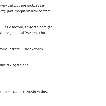
ny trakt, by nie nadziać się
tę, jaką mogła ofiarować starej
. Ludzie mówili, że Agata pamięta
 kogoś „postrzał” wzięło albo
 czymś jeszcze — słodkawym
tać tak zgarbiona,
wało się patrzeć prosto w duszę