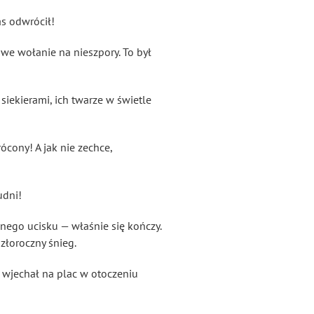
as odwrócił!
we wołanie na nieszpory. To był
iekierami, ich twarze w świetle
ócony! A jak nie zechce,
udni!
alnego ucisku — właśnie się kończy.
szłoroczny śnieg.
h, wjechał na plac w otoczeniu