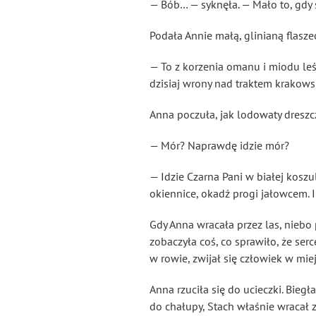
— Bób… — syknęła. — Mało to, gdy 
Podała Annie małą, glinianą flasz
— To z korzenia omanu i miodu leś
dzisiaj wrony nad traktem krakowski
Anna poczuła, jak lodowaty dreszcz
— Mór? Naprawdę idzie mór?
— Idzie Czarna Pani w białej koszu
okiennice, okadź progi jałowcem. I
Gdy Anna wracała przez las, niebo 
zobaczyła coś, co sprawiło, że ser
w rowie, zwijał się człowiek w miej
Anna rzuciła się do ucieczki. Biegł
do chałupy, Stach właśnie wracał z