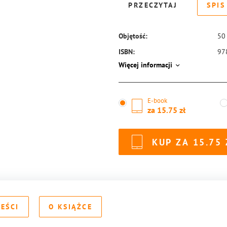
PRZECZYTAJ
SPIS
Objętość:
50
ISBN:
97
Więcej informacji
E-book
za
15.75
KUP ZA
15.75
REŚCI
O KSIĄŻCE