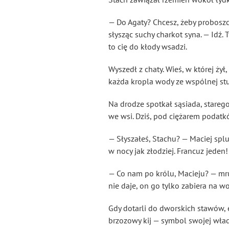
— Do Agaty? Chcesz, żeby proboszcz
słysząc suchy charkot syna. — Idź. T
to cię do kłody wsadzi.
Wyszedł z chaty. Wieś, w której ży
każda kropla wody ze wspólnej stu
Na drodze spotkał sąsiada, stareg
we wsi. Dziś, pod ciężarem podatk
— Słyszałeś, Stachu? — Maciej splu
w nocy jak złodziej. Francuz jeden
— Co nam po królu, Macieju? — mruk
nie daje, on go tylko zabiera na w
Gdy dotarli do dworskich stawów, e
brzozowy kij — symbol swojej wła