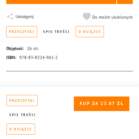
Udostępnij
Do moich ulubionych
PRZECZYTAJ
SPIS TREŚCI
O KSIĄŻCE
Objętość:
26
str.
ISBN:
978-83-8324-961-2
Więcej informacji
PRZECZYTAJ
KUP ZA
23.07
SPIS TREŚCI
O KSIĄŻCE