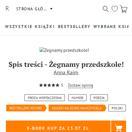
STRONA GŁÓWNA
WSZYSTKIE KSIĄŻKI
BESTSELLERY
WYBRANE KSIĄ
Spis treści
-
Żegnamy przedszkole!
Anna Kaim
5
Zostaw opinię
PROZA WSPÓŁCZESNA
HUMOR
POEZJA
BESTSELLERY RIDERO
KSIĄŻKI NA DZIEŃ NAUCZYCIELA
POLSKI
E-BOOK KUP ZA
23.07