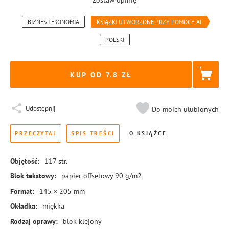
Zostaw opinię
BIZNES I EKONOMIA
KSIĄŻKI UTWORZONE PRZY POMOCY AI
POLSKI
KUP OD 7.8
Udostępnij
Do moich ulubionych
PRZECZYTAJ
SPIS TREŚCI
O KSIĄŻCE
Objętość:
117
str.
Blok tekstowy:
papier offsetowy 90 g/m2
Format:
145 × 205 mm
Okładka:
miękka
Rodzaj oprawy:
blok klejony