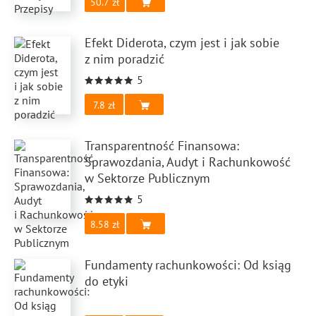
50.7
Efekt Diderota, czym jest i jak sobie
z nim poradzić
5
7.8
Transparentność Finansowa:
Sprawozdania, Audyt i Rachunkowość
w Sektorze Publicznym
5
8.58
Fundamenty rachunkowości: Od ksiąg
do etyki