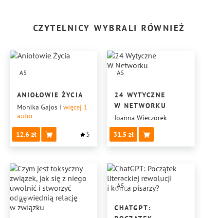
CZYTELNICY WYBRALI RÓWNIEŻ
A5
A5
ANIOŁOWIE ŻYCIA
24 WYTYCZNE
W NETWORKU
Monika Gajos
i
więcej 1
autor
Joanna Wieczorek
12.6
5
31.5
A5
A5
CHATGPT: