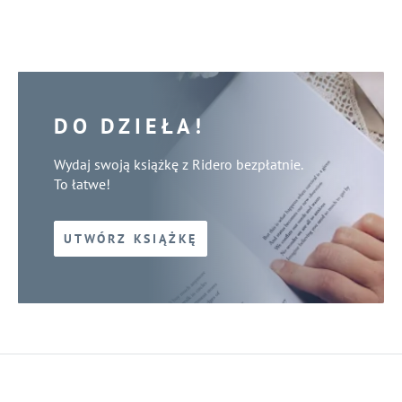
DO DZIEŁA!
Wydaj swoją książkę z Ridero bezpłatnie.
To łatwe!
UTWÓRZ KSIĄŻKĘ