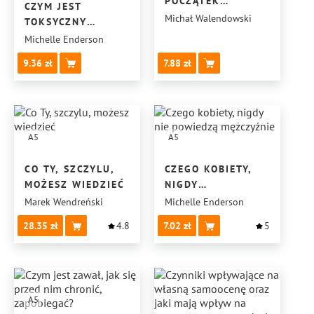
POCZĄTEK
CZYM JEST
LITERACKIEJ
Michał Walendowski
TOKSYCZNY
REWOLUCJI
ZWIĄZEK, JAK SIĘ
Michelle Enderson
I KOŃCA PISARZY?
Z NIEGO UWOLNIĆ
9.36
7.88
I STWORZYĆ
ODPOWIEDNIĄ
RELACJĘ
W ZWIĄZKU
A5
A5
CO TY, SZCZYLU,
CZEGO KOBIETY,
MOŻESZ WIEDZIEĆ
NIGDY
NIE POWIEDZĄ
Marek Wendreński
Michelle Enderson
MĘŻCZYŹNIE
28.35
4.8
7.02
5
A5