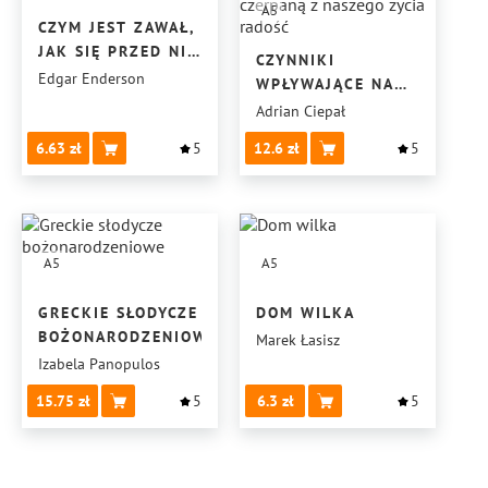
A5
CZYM JEST ZAWAŁ,
JAK SIĘ PRZED NIM
CZYNNIKI
CHRONIĆ,
Edgar Enderson
WPŁYWAJĄCE NA
ZAPOBIEGAĆ?
WŁASNĄ
Adrian Ciepał
SAMOOCENĘ ORAZ
6.63
5
12.6
5
JAKI MAJĄ WPŁYW
NA CZERPANĄ Z
NASZEGO ŻYCIA
RADOŚĆ
A5
A5
GRECKIE SŁODYCZE
DOM WILKA
BOŻONARODZENIOWE
Marek Łasisz
Izabela Panopulos
15.75
5
6.3
5