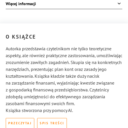
Więcej informacji
ISBN:
978-83-8369-996-7
O KSIĄŻCE
Autorka przedstawia czytelnikom nie tylko teoretyczne
aspekty, ale również praktyczne zastosowania, umożliwiając
zrozumienie zawiłych zagadnień. Skupia się na konkretnych
narzędziach, prezentując plan kont oraz zasady jego
kształtowania. Książka kładzie także duży nacisk
na zarządzanie finansami, wyjaśniając kwestie związane
z gospodarką finansową przedsiębiorstwa. Czytelnicy
zdobędą umiejętności do efektywnego zarządzania
zasobami finansowymi swoich firm.
Książka stworzona przy pomocy AI.
PRZECZYTAJ
SPIS TREŚCI