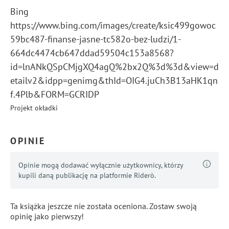
Bing
https://www.bing.com/images/create/ksic499gowoc
59bc487-finanse-jasne-tc582o-bez-ludzi/1-
664dc4474cb647ddad59504c153a8568?
id=lnANkQSpCMjgXQ4agQ%2bx2Q%3d%3d&view=d
etailv2&idpp=genimg&thId=OIG4.juCh3B13aHK1qn
f.4Plb&FORM=GCRIDP
Projekt okładki
OPINIE
Opinie mogą dodawać wyłącznie użytkownicy, którzy
kupili daną publikację na platformie Riderò.
Ta książka jeszcze nie została oceniona. Zostaw swoją
opinię jako pierwszy!