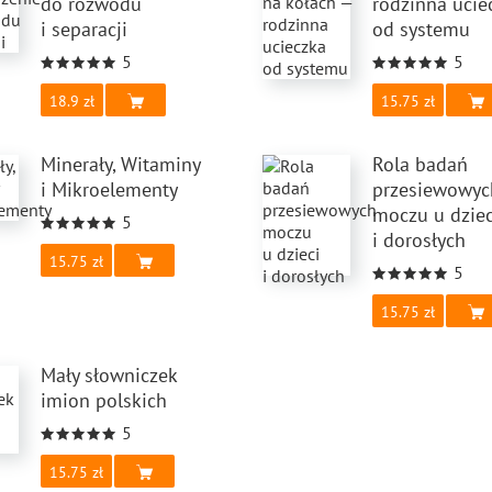
do rozwodu
rodzinna ucie
i separacji
od systemu
5
5
18.9
15.75
Minerały, Witaminy
Rola badań
i Mikroelementy
przesiewowyc
moczu u dziec
5
i dorosłych
15.75
5
15.75
Mały słowniczek
imion polskich
5
15.75