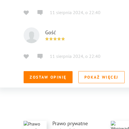
11 sierpnia 2024
,
o
22:40
Gość
11 sierpnia 2024
,
o
22:40
ZOSTAW OPINIĘ
POKAŻ WIĘCEJ
Prawo prywatne