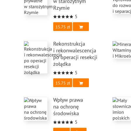
w starożytnym
Rzymie
5
15.75
Rekonstrukcja
i rekonwalescencja
po operacji resekcji
żołądka
5
15.75
Wpływ prawa
na ochronę
środowiska
5