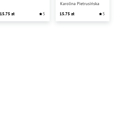
W CODZIENNYM
Karolina Pietrusińska
ŻYCIU.
15.75
5
15.75
5
ZROZUMIENIE
I WSPIERANIE
RODZIN DZIECI
Z ZABURZENIAMI
SENSORYCZNYMI