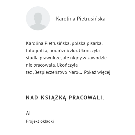
Karolina Pietrusińska
Karolina Pietrusińska, polska pisarka,
fotografka, podróżniczka. Ukończyła
studia prawnicze, ale nigdy w zawodzie
nie pracowała. Ukończyła
też „Bezpieczeństwo Narodowe”.
...
Pokaż więcej
Na jednej z warszawskich uczelni.
Prywatnie mama trójki chłopaków i żona
wspaniałego męża. Nie lubi ograniczeń
NAD KSIĄŻKĄ PRACOWALI:
i sztucznych barier, dlatego też jest
pisarką wszechstronną z dość pokaźnym
Al
dorobkiem pisarskim.
Projekt okładki