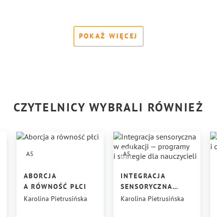
POKAŻ WIĘCEJ
CZYTELNICY WYBRALI RÓWNIEŻ
A5
A5
ABORCJA
INTEGRACJA
A RÓWNOŚĆ PŁCI
SENSORYCZNA
W EDUKACJI —
Karolina Pietrusińska
Karolina Pietrusińska
WCZYM
PROGRAMY