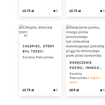
POWSZECHNIE
OBOWIĄZUJĄCEGO
15.75
5
15.75
5
A5
CHŁOPIEC, KTÓRY
BYŁ TRZECI
A5
Karolina Pietrusińska
DORĘCZENIE
POZWU, INNEGO
PISMA
Karolina
Pietrusińska
i
więcej 1
PROCESOWEGO
autor
LUB ORZECZENIA
WYWOŁUJĄCEGO
15.75
5
18.9
5
POTRZEBĘ
PODJĘCIA OBRONY
JEGO PRAW PRZEZ