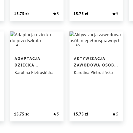
I STRATEGIE
DLA NAUCZYCIELI
15.75
5
15.75
5
A5
A5
ADAPTACJA
AKTYWIZACJA
DZIECKA
ZAWODOWA OSÓB
DO PRZEDSZKOLA
NIEPEŁNOSPRAWNYCH
Karolina Pietrusińska
Karolina Pietrusińska
15.75
5
15.75
5