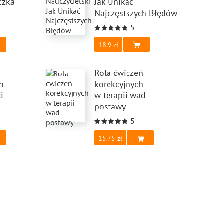
czka
Jak Unikać
Najczęstszych Błędów
5
18.9
Rola ćwiczeń
h
korekcyjnych
i
w terapii wad
postawy
5
15.75