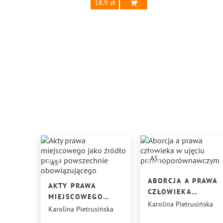
18.9
A5
A5
ABORCJA A PRAWA
AKTY PRAWA
CZŁOWIEKA
MIEJSCOWEGO
W UJĘCIU
Karolina Pietrusińska
JAKO ŹRÓDŁO
Karolina Pietrusińska
PRAWNOPORÓWNA
PRAWA