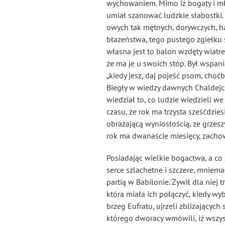
wychowaniem. Mimo iż bogaty i młod
umiał szanować ludzkie słabostki
owych tak mętnych, dorywczych, h
błazeństwa, tego pustego zgiełku 
własna jest to balon wzdęty wiatrem
że ma je u swoich stóp. Był wspani
„kiedy jesz, daj pojeść psom, choćby
Biegły w wiedzy dawnych Chaldejczy
wiedział to, co ludzie wiedzieli w
czasu, że rok ma trzysta sześćdzies
obrażającą wyniosłością, że grzeszy
rok ma dwanaście miesięcy, zacho
Posiadając wielkie bogactwa, a co 
serce szlachetne i szczere, mniemał
partią w Babilonie. Żywił dla niej 
która miała ich połączyć, kiedy wy
brzeg Eufratu, ujrzeli zbliżających
którego dworacy wmówili, iż wszys