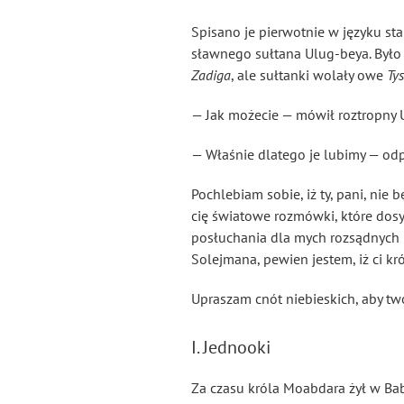
Spisano je pierwotnie w języku st
sławnego sułtana Ulug-beya
. Było
Zadiga
, ale sułtanki wolały owe
Ty
— Jak możecie — mówił roztropny 
— Właśnie dlatego je lubimy — odp
Pochlebiam sobie, iż ty, pani, ni
cię światowe rozmówki, które dos
posłuchania dla mych rozsądnych b
Solejmana
, pewien jestem, iż ci k
Upraszam cnót niebieskich, aby two
I. Jednooki
Za czasu króla Moabdara żył w Bab