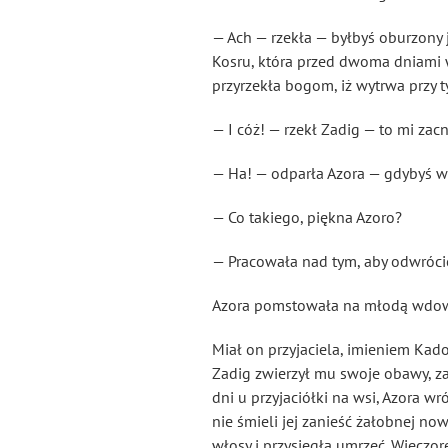
— Ach — rzekła — byłbyś oburzony
Kosru, która przed dwoma dniami 
przyrzekła bogom, iż wytrwa przy 
— I cóż! — rzekł Zadig — to mi zac
— Ha! — odparła Azora — gdybyś wie
— Co takiego, piękna Azoro?
— Pracowała nad tym, aby odwrócić
Azora pomstowała na młodą wdowę 
Miał on przyjaciela, imieniem Kad
Zadig zwierzył mu swoje obawy, z
dni u przyjaciółki na wsi, Azora wr
nie śmieli jej zanieść żałobnej n
włosy i przysięgła umrzeć. Wieczor