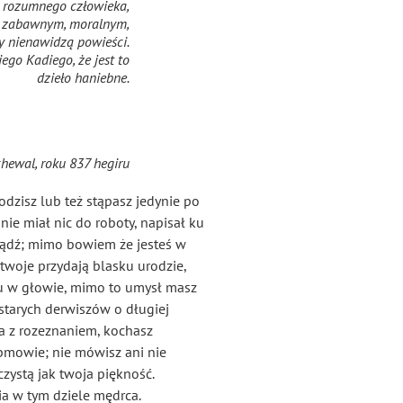
et rozumnego człowieka,
m, zabawnym, moralnym,
zy nienawidzą powieści.
iego Kadiego
, że jest to
dzieło haniebne.
chewal, roku 837 hegiru
odzisz lub też stąpasz jedynie po
nie miał nic do roboty, napisał ku
 osądź; mimo bowiem że jesteś w
 twoje przydają blasku urodzie,
eju w głowie, mimo to umysł masz
starych derwiszów o długiej
nna z rozeznaniem, kochasz
 obmowie; nie mówisz ani nie
czystą jak twoja piękność.
ia w tym dziele mędrca.