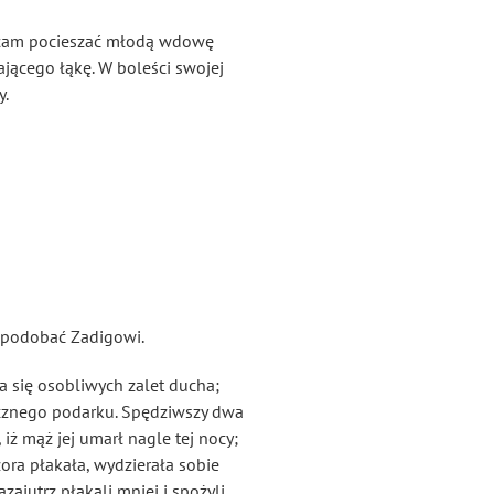
szłam pocieszać młodą wdowę
ącego łąkę. W boleści swojej
y.
e podobać Zadigowi.
a się osobliwych zalet ducha;
acznego podarku. Spędziwszy dwa
 iż mąż jej umarł nagle tej nocy;
ora płakała, wydzierała sobie
ajutrz płakali mniej i spożyli