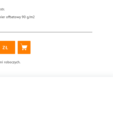
str.
pier offsetowy 90 g/m2
5 × 205 mm
ękka
k klejony
8
8-83-288-1026-6
dni roboczych.