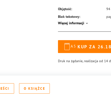
Objętość:
94
Blok tekstowy:
pa
Więcej informacji
Format:
14
Okładka:
mi
Rodzaj oprawy:
blo
A5
KUP ZA
26.1
ISBN:
97
Druk na żądanie, realizacja od 14 
REŚCI
O KSIĄŻCE