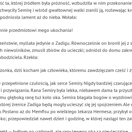
ość ta, której źródłem była próżność, wzbudziła w nim przekonanie
chwyciły Semirę i wśród gwałtownej walki zranili ją, rozlewając kr
a podniosła lament aż do nieba. Wołała:
 mnie przedmiotowi mego ukochania!
ństwie, myślała jedynie o Zadigu. Równocześnie on bronił jej z si
h niewolników, zmusił zbirów do ucieczki; odniósł do domu zakr
bodziciela. Rzekła:
żonka, dziś kocham jak człowieka, któremu zawdzięczam cześć i ży
 przepełnione czułością, jak serce Semiry. Nigdy bardziej czarujące
i przywiązania. Rana Semiry była lekka, niebawem dama ta przyszł
ł mu głęboką ranę tuż koło oka. Semira błagała bogów o wyzdrowie
 której źrenice Zadiga będą mogły ucieszyć się jej spojrzeniem. Al
. Posłano aż do Memfisu
po wielkiego lekarza Hermesa; przybył ot
oko; przepowiedział nawet dzień i godzinę, w której nastąpi ten ż
ekł — byłbym go uzdrowił, ale rany lewego oka są nieuleczalne.