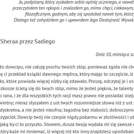
Ja, podpisany, który zyskałem sobie opinię uczonego, a naw
przeczytałem ten rękopis i znalazłem go, mimo chęci, ciekawy
filozoficznym, godnym, aby się spodobał nawet tym, któr
Dlatego też zohydziłem go i upewniłem Jego Dostojność Wysok
 Sheraa
przez Sadiego
Dnia 10, miesiąca s
tło dowcipu, nie całuję prochu twoich stóp, ponieważ zgoła nie ch
ę ci przekład książki dawnego mędrca, który mając to szczęście, iż 
eło, które powiada więcej niżby się zdawało. Proszę, odczytaj je i
ozkosze ścielą się do twych stóp, mimo że jesteś piękna, że talenty
 rana, i że dla wszystkich tych racji masz prawo nie posiadać ol
intny; nieraz słyszałem z ust twych rozumniejsze słowa niż z ust 
eś dyskretna, a nie jesteś nieufna; łagodna bez słabości; dobroczy
eprzyjaciół. Dowcip twój nie czerpie nigdy pokarmu w złośliwości i
 jaką by ci to przyszło. Słowem, dusza twoja wydała mi się zawsze 
 który każe mi mniemać, iż więcej niż kto inny znajdziesz upodoban