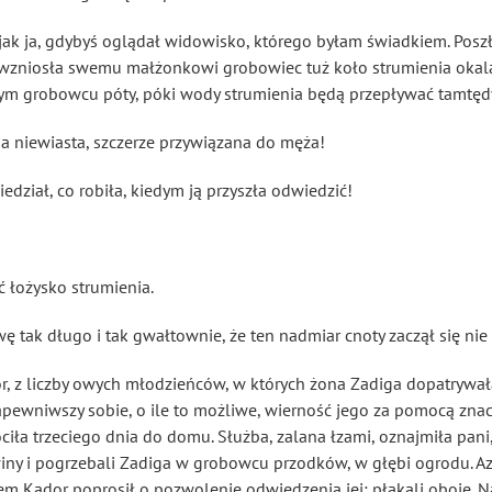
 jak ja, gdybyś oglądał widowisko, którego byłam świadkiem. Po
wzniosła swemu małżonkowi grobowiec tuż koło strumienia okalaj
tym grobowcu póty, póki wody strumienia będą przepływać tamtęd
na niewiasta, szczerze przywiązana do męża!
dział, co robiła, kiedym ją przyszła odwiedzić!
 łożysko strumienia.
tak długo i tak gwałtownie, że ten nadmiar cnoty zaczął się ni
or, z liczby owych młodzieńców, w których żona Zadiga dopatrywał
apewniwszy sobie, o ile to możliwe, wierność jego za pomocą zn
óciła trzeciego dnia do domu. Służba, zalana łzami, oznajmiła pani,
owiny i pogrzebali Zadiga w grobowcu przodków, w głębi ogrodu. Az
em Kador poprosił o pozwolenie odwiedzenia jej: płakali oboje. Naz