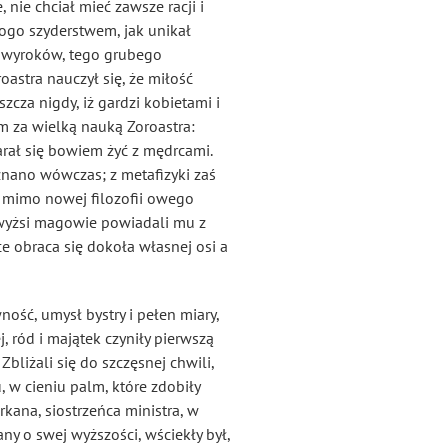
nie chciał mieć zawsze racji i
ogo szyderstwem, jak unikał
h wyroków, tego grubego
roastra
nauczył się, że miłość
zcza nigdy, iż gardzi kobietami i
ym za wielką nauką Zoroastra:
rał się bowiem żyć z mędrcami.
 znano wówczas; z metafizyki zaś
y, mimo nowej filozofii owego
najwyżsi magowie powiadali mu z
ce obraca się dokoła własnej osi a
ność, umysł bystry i pełen miary,
j, ród i majątek czyniły pierwszą
bliżali się do szczęsnej chwili,
 w cieniu palm, które zdobiły
rkana, siostrzeńca ministra, w
y o swej wyższości, wściekły był,