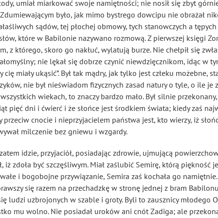
y, umiał miarkować swoje namiętności; nie nosił się zbyt górnie, 
. Zdumiewającym było, jak mimo bystrego dowcipu nie obrażał nik
ałaśliwych sądów, tej płochej obmowy, tych stanowczych a tępyc
słów, które w Babilonie nazywano rozmową. Z pierwszej księgi Zo
, z którego, skoro go nakłuć, wylatują burze. Nie chełpił się zwłas
ałomyślny; nie lękał się dobrze czynić niewdzięcznikom, idąc w t
 cię miały ukąsić”. Był tak mądry, jak tylko jest człeku
możebne, sta
ków, nie był nieświadom fizycznych zasad natury o tyle, o ile je
e wszystkich wiekach, to znaczy bardzo mało. Był silnie przekonan
iąt pięć dni i ćwierć i że słońce jest środkiem świata; kiedy zaś 
 przeciw cnocie i nieprzyjacielem państwa jest, kto wierzy, iż słoń
wywał milczenie bez gniewu i wzgardy.
zatem idzie, przyjaciół, posiadając zdrowie, ujmującą powierzchow
, iż zdoła być szczęśliwym. Miał zaślubić Semirę, którą piękność je
trwałe i bogobojne przywiązanie, Semira zaś kochała go namiętnie. Z
brawszy się razem na przechadzkę w stronę jednej z bram Babilonu,
 się ludzi uzbrojonych w szable i groty. Byli to zausznicy młodego O
tko mu wolno. Nie posiadał uroków ani cnót Zadiga; ale przekonan