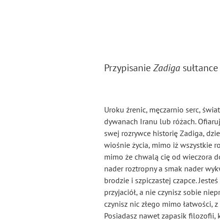
Przypisanie
Zadiga
sułtance
Uroku źrenic, męczarnio serc, świa
dywanach Iranu lub różach. Ofiaruj
swej rozrywce historię Zadiga, dzi
wiośnie życia, mimo iż wszystkie r
mimo że chwalą cię od wieczora do
nader roztropny a smak nader wykw
brodzie i szpiczastej czapce. Jest
przyjaciół, a nie czynisz sobie ni
czynisz nic złego mimo łatwości, z
Posiadasz nawet zapasik filozofii,