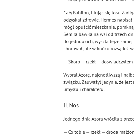
Cały Babilon, litując się losu Zad
odzyskał zdrowie. Hermes napisał ks
mógł opuścić mieszkanie, pomknął o
Semira bawiła na wsi od trzech dn
do jednookich, wyszła tejże samej
chorował, ale w końcu rozsądek w
— Skoro — rzekł — doświadczyłem t
Wybrał Azorę, najcnotliwszą i najb
związku. Zauważył jedynie, że jes
umysłu i charakteru.
II. Nos
Jednego dnia Azora wróciła z prze
— Co tobie — rzekł — droga małżo