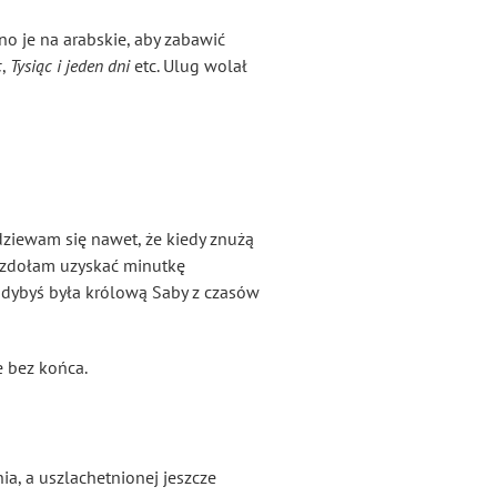
żono je na arabskie, aby zabawić
c
,
Tysiąc i jeden dni
etc. Ulug wolał
dziewam się nawet, że kiedy znużą
e, zdołam uzyskać minutkę
 gdybyś była królową Saby
z czasów
e bez końca.
a, a uszlachetnionej jeszcze