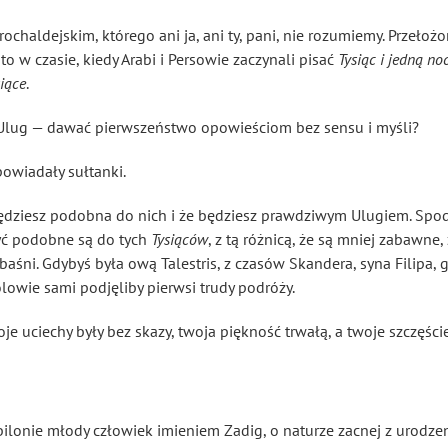
arochaldejskim
, którego ani ja, ani ty, pani, nie rozumiemy. Przeło
 to w czasie, kiedy Arabi
i Persowie zaczynali pisać
Tysiąc i jedną no
siące
.
Ulug — dawać pierwszeństwo opowieściom bez sensu i myśli?
owiadały sułtanki.
e będziesz podobna do nich i że będziesz prawdziwym Ulugiem. Spo
yć podobne są do tych
Tysiąców
, z tą różnicą, że są mniej zabawn
aśni. Gdybyś była ową Talestris
, z czasów Skandera
, syna Filipa,
rólowie sami podjęliby pierwsi trudy podróży.
je uciechy były bez skazy, twoja piękność trwałą, a twoje szczęści
ilonie młody człowiek imieniem Zadig, o naturze zacnej z urodzeni