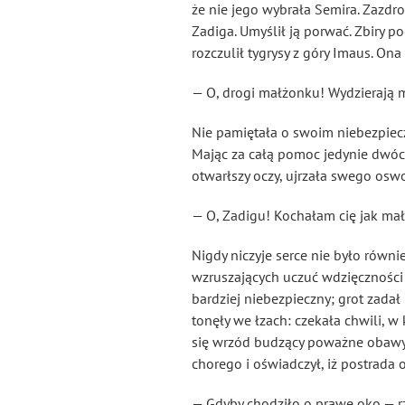
że nie jego wybrała Semira. Zazdr
Zadiga. Umyślił ją porwać. Zbiry po
rozczulił tygrysy z góry Imaus. On
— O, drogi małżonku! Wydzierają
Nie pamiętała o swoim niebezpiecze
Mając za całą pomoc jedynie dwóc
otwarłszy oczy, ujrzała swego oswo
— O, Zadigu! Kochałam cię jak mał
Nigdy niczyje serce nie było równie
wzruszających uczuć wdzięczności 
bardziej niebezpieczny; grot zada
tonęły we łzach: czekała chwili, w
się wrzód budzący poważne obawy
chorego i oświadczył, iż postrada 
— Gdyby chodziło o prawe oko — rz