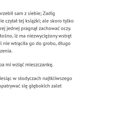
rzebił sam z siebie; Zadig
 czytał tej książki; ale skoro tylko
órej jednej pragnął zachować oczy.
łośno, iż ma niezwyciężony wstręt
 nie wtrąciła go do grobu, długo
zenia.
eba mi wziąć mieszczankę.
miesiąc w słodyczach najtkliwszego
opatrywać się głębokich zalet