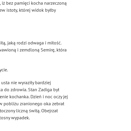
, iż bez pamięci kocha narzeczoną
ew istoty, której widok byłby
łą, jaką rodzi odwaga i miłość.
wawioną i zemdloną Semirę, która
cie.
 usta nie wyraziły bardziej
a do zdrowia. Stan Zadiga był
nie kochanka. Dzień i noc oczy jej
e w pobliżu zranionego oka zebrał
oczony liczną świtą. Obejrzał
ałosny wypadek.