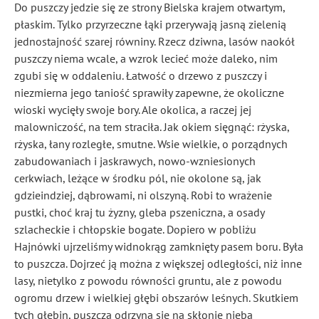
Do puszczy jedzie się ze strony Bielska krajem otwartym,
płaskim. Tylko przyrzeczne łąki przerywają jasną zielenią
jednostajność szarej równiny. Rzecz dziwna, lasów naokół
puszczy niema wcale, a wzrok lecieć może daleko, nim
zgubi się w oddaleniu. Łatwość o drzewo z puszczy i
niezmierna jego taniość sprawiły zapewne, że okoliczne
wioski wycięły swoje bory. Ale okolica, a raczej jej
malowniczość, na tem straciła. Jak okiem sięgnąć: rżyska,
rżyska, łany rozległe, smutne. Wsie wielkie, o porządnych
zabudowaniach i jaskrawych, nowo-wzniesionych
cerkwiach, leżące w środku pól, nie okolone są, jak
gdzieindziej, dąbrowami, ni olszyną. Robi to wrażenie
pustki, choć kraj tu żyzny, gleba pszeniczna, a osady
szlacheckie i chłopskie bogate. Dopiero w pobliżu
Hajnówki ujrzeliśmy widnokrąg zamknięty pasem boru. Była
to puszcza. Dojrzeć ją można z większej odległości, niż inne
lasy, nietylko z powodu równości gruntu, ale z powodu
ogromu drzew i wielkiej głębi obszarów leśnych. Skutkiem
tych głębin, puszcza odrzyna się na skłonie nieba