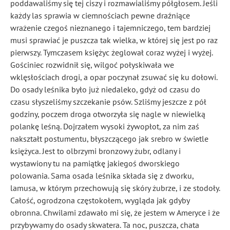
poddawaliśmy się tej ciszy i rozmawialiśmy półgłosem. Jeśli
każdy las sprawia w ciemnościach pewne draźniące
wrażenie czegoś nieznanego i tajemniczego, tem bardziej
musi sprawiać je puszcza tak wielka, w której się jest po raz
pierwszy. Tymczasem księżyc żeglował coraz wyżej i wyżej.
Gościniec rozwidnił się, wilgoć połyskiwała we
wklęsłościach drogi, a opar poczynał zsuwać się ku dołowi.
Do osady leśnika było już niedaleko, gdyż od czasu do
czasu słyszeliśmy szczekanie psów. Szliśmy jeszcze z pół
godziny, poczem droga otworzyła się nagle w niewielką
polankę leśną. Dojrzałem wysoki żywopłot, za nim zaś
nakształt postumentu, błyszczącego jak srebro w świetle
księżyca. Jest to olbrzymi bronzowy żubr, odlany i
wystawiony tu na pamiątkę jakiegoś dworskiego
polowania. Sama osada leśnika składa się z dworku,
lamusa, w którym przechowują się skóry żubrze, i ze stodoły.
Całość, ogrodzona częstokołem, wygląda jak gdyby
obronna. Chwilami zdawało mi się, że jestem w Ameryce i że
przybywamy do osady skwatera
. Ta noc, puszcza, chata