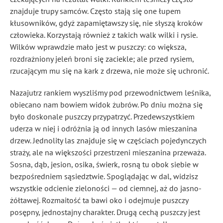
znajduje trupy samców. Często stają się one łupem
kłusowników, gdyż zapamiętawszy się, nie słyszą kroków
człowieka. Korzystają również z takich walk wilki i rysie.
Wilków wprawdzie mało jest w puszczy: co większa,
rozdrażniony jeleń broni się zaciekle; ale przed rysiem,
rzucającym mu się na kark z drzewa, nie może się uchronić.
Nazajutrz rankiem wyszliśmy pod przewodnictwem leśnika,
obiecano nam bowiem widok żubrów. Po dniu można się
było doskonale puszczy przypatrzyć. Przedewszystkiem
uderza w niej i odróżnia ją od innych lasów mieszanina
drzew. Jednolity las znajduje się w częściach pojedynczych
straży, ale na większości przestrzeni mieszanina przeważa.
Sosna, dąb, jesion, osika, świerk, rosną tu obok siebie w
bezpośredniem sąsiedztwie. Spoglądając w dal, widzisz
wszystkie odcienie zieloności — od ciemnej, aż do jasno-
żółtawej. Rozmaitość ta bawi oko i odejmuje puszczy
posępny, jednostajny charakter. Drugą cechą puszczy jest