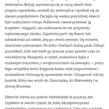
zwierzyńca. Buhaj, wyrwawszy się w nocy, obalił dwa
przęsła częstokołu, wszedł do zwierzyńca i spotkał się ze
starym pojedynkiem. Zaczęła się walka, przy której obecni
byli rozbudzeni chłopi. Próbowali nawet przerwać ją
krzykiem i drągami, ale usiłowania te nie przyniosły
najmniejszego skutku. Zapaśnicy parli się łbami, lub
odskakiwali od siebie, aby po chwili zewrzeć się nowem,
strasznem uderzeniem. Po kilku chwilach buhaj padł. Chłopi
pouciekali, żubr zaś bódł go jeszcze przez pewien czas ze
wściekłością. Nazajutrz, w dzień, znaleziono byka z
rozdartym brzuchem, z wnętrznościami na zewnątrz — prócz
tego wszystkie kości kręgowe karku miał pogruchotane i
zmiażdżone. Historyę tę opowiadał mnie i Glogerowi młody
budnik, który nas woził do Zamczyska, do Białowieży i w
stronę Browska.
Obecnie niema już prawie niedźwiedzi w puszczy, ale
czytałem w swoim czasie, że żubr, zaczepiony przez
niedźwiedzia, pokonywał go z łatwością. Zato trzy, a nawet