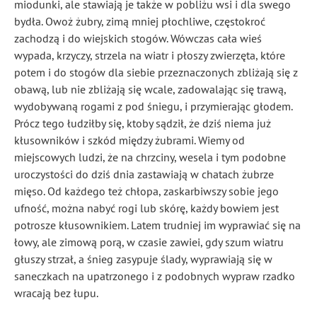
miodunki, ale stawiają je także w pobliżu wsi i dla swego
bydła. Owoż żubry, zimą mniej płochliwe, częstokroć
zachodzą i do wiejskich stogów. Wówczas cała wieś
wypada, krzyczy, strzela na wiatr i płoszy zwierzęta, które
potem i do stogów dla siebie przeznaczonych zbliżają się z
obawą, lub nie zbliżają się wcale, zadowalając się trawą,
wydobywaną rogami z pod śniegu, i przymierając głodem.
Prócz tego łudziłby się, ktoby sądził, że dziś niema już
kłusowników i szkód między żubrami. Wiemy od
miejscowych ludzi, że na chrzciny, wesela i tym podobne
uroczystości do dziś dnia zastawiają w chatach żubrze
mięso. Od każdego też chłopa, zaskarbiwszy sobie jego
ufność, można nabyć rogi lub skórę, każdy bowiem jest
potrosze kłusownikiem. Latem trudniej im wyprawiać się na
łowy, ale zimową porą, w czasie zawiei, gdy szum wiatru
głuszy strzał, a śnieg zasypuje ślady, wyprawiają się w
saneczkach na upatrzonego i z podobnych wypraw rzadko
wracają bez łupu.