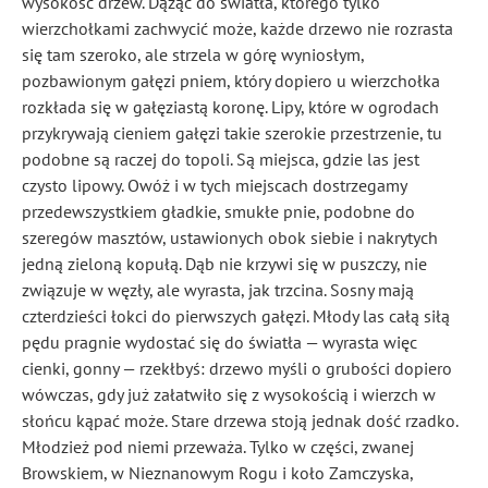
wysokość drzew. Dążąc do światła, którego tylko
wierzchołkami zachwycić może, każde drzewo nie rozrasta
się tam szeroko, ale strzela w górę wyniosłym,
pozbawionym gałęzi pniem, który dopiero u wierzchołka
rozkłada się w gałęziastą koronę. Lipy, które w ogrodach
przykrywają cieniem gałęzi takie szerokie przestrzenie, tu
podobne są raczej do topoli. Są miejsca, gdzie las jest
czysto lipowy. Owóż i w tych miejscach dostrzegamy
przedewszystkiem gładkie, smukłe pnie, podobne do
szeregów masztów, ustawionych obok siebie i nakrytych
jedną zieloną kopułą. Dąb nie krzywi się w puszczy, nie
związuje w węzły, ale wyrasta, jak trzcina. Sosny mają
czterdzieści łokci do pierwszych gałęzi. Młody las całą siłą
pędu pragnie wydostać się do światła — wyrasta więc
cienki, gonny — rzekłbyś: drzewo myśli o grubości dopiero
wówczas, gdy już załatwiło się z wysokością i wierzch w
słońcu kąpać może. Stare drzewa stoją jednak dość rzadko.
Młodzież pod niemi przeważa. Tylko w części, zwanej
Browskiem, w Nieznanowym Rogu i koło Zamczyska,