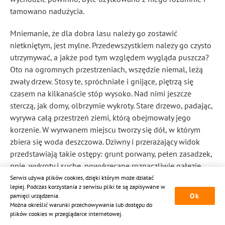
tamowano nadużycia.
Mniemanie, że dla dobra lasu należy go zostawić
nietkniętym, jest mylne. Przedewszystkiem należy go czysto
utrzymywać, a jakże pod tym względem wygląda puszcza?
Oto na ogromnych przestrzeniach, wszędzie niemal, leżą
zwały drzew. Stosy te, spróchniałe i gnijące, piętrzą się
czasem na kilkanaście stóp wysoko. Nad nimi jeszcze
sterczą, jak domy, olbrzymie wykroty. Stare drzewo, padając,
wyrywa całą przestrzeń ziemi, którą obejmowały jego
korzenie. W wyrwanem miejscu tworzy się dół, w którym
zbiera się woda deszczowa. Dziwny i przerażający widok
przedstawiają takie ostępy: grunt porwany, pełen zasadzek,
pnie, wykroty i suche, powykręcane rozpaczliwie gałęzie,
które pokrywa mech lub plugawa wilgoć, wypełniają całą
Serwis używa plików cookies, dzięki którym może działać
lepiej. Podczas korzystania z serwisu pliki te są zapisywane w
przestrzeń; wśród chaosu drzewnego, prześwieca bagno —
Ok
pamięci urządzenia.
wszystko razem pomieszane, połamane, zniszczone, dzikie,
Można określić warunki przechowywania lub dostępu do
zmarłe i gnijące — oto obraz. Nawet powietrze tam ciężkie,
plików cookies w przeglądarce internetowej.