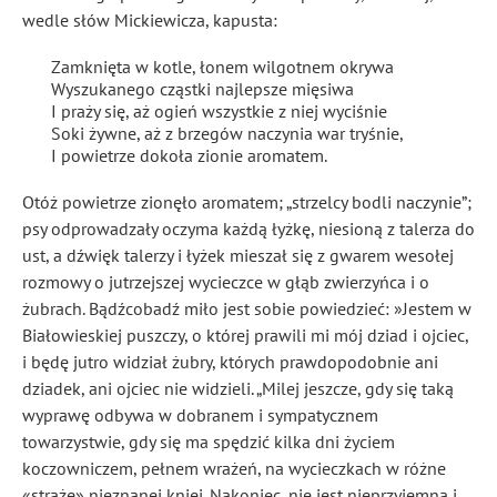
wedle słów Mickiewicza, kapusta:
Zamknięta w kotle, łonem wilgotnem okrywa
Wyszukanego cząstki najlepsze mięsiwa
I praży się, aż ogień wszystkie z niej wyciśnie
Soki żywne, aż z brzegów naczynia war tryśnie,
I powietrze dokoła zionie aromatem.
Otóż powietrze zionęło aromatem; „strzelcy bodli naczynie”;
psy odprowadzały oczyma każdą łyżkę, niesioną z talerza do
ust, a dźwięk talerzy i łyżek mieszał się z gwarem wesołej
rozmowy o jutrzejszej wycieczce w głąb zwierzyńca i o
żubrach. Bądźcobadź miło jest sobie powiedzieć: »Jestem w
Białowieskiej puszczy, o której prawili mi mój dziad i ojciec,
i będę jutro widział żubry, których prawdopodobnie ani
dziadek, ani ojciec nie widzieli. „Milej jeszcze, gdy się taką
wyprawę odbywa w dobranem i sympatycznem
towarzystwie, gdy się ma spędzić kilka dni życiem
koczowniczem, pełnem wrażeń, na wycieczkach w różne
«straże» nieznanej kniei. Nakoniec, nie jest nieprzyjemną i