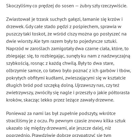
Skoczyliśmy co prędzej do sosen — żubry szły rzeczywiście.
Zwiastował je trzask suchych gałęzi, łamanie się krzów i
drzewek. Gdy całe stado pędzi z pośpiechem, sprawia w
puszczy taki łoskot, że wśród ciszy można go posłyszeć na
dwie wiorsty. Ale tym razem były to pojedyncze sztuki.
Naprzód w zaroślach zamigotały dwa czarne ciała, które, to
zbiegając się, to rozbiegając, sunęły ku nam z nadzwyczajną
szybkością, rosnąc z każdą chwilą. Były to dwa stare,
olbrzymie samce, co łatwo było poznać z ich garbów i łbów,
pokrytych obfitymi kudłami, zwieszającymi się w kształcie
długich bród pod szczęką dolną. Ujrzawszy nas, czy też
zwietrzywszy, zwróciły się nagle i przeszły o jakie półtorasta
kroków, skacząc lekko przez leżące zawały drzewne.
Ponieważ za nami las był zupełnie podszyty, wkrótce
straciliśmy je z oczu. Po pewnym czasie znowu kilka sztuk
ukazało się między drzewami, ale jeszcze dalej, niż
poprzednio. Prawdziwie dobrze przypatrzyć się tym