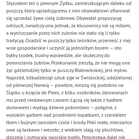
Słyszałem też o pewnym Żydku, zamieszkującym daleko od
puszczy, który sąsiadującemu z nim obywatelowi ofiarował
się sprzedać żywe cielę żubrowe. Obywatel propozycyę
odrzucił, świadczy ona jednak, że kłusownicy nie są mitami,
a wyniszczanie przez nich żubrów nie stało się li tylko
tradycyą. Osadzić w puszczy tylko leśników, przenieść z niej
wsie gospodarskie i uczynić ją jednolitym borem — oto
byłby środek, trudny wprawdzie, ale skuteczny do
pomnożenia żubrów. Przekonanie zresztą, że nie mogą one
żyć gdzieindziej tylko w puszczy Białowieskiej, jest mylne.
Naprzód, kilkadziesiąt sztuk żyje w Świsłockiej, oddzielonej
od pierwszej Narwią — powtóre, mnożą się podobno na
Śląsku u księcia de Plees, z kilku osobników, darowanych
mu przed niedawnym czasem. Łączą się także z bydłem
domowem i wydają dziwne potomstwo — potężne, z
wysokim garbem nad przedniemi łopatkami, z szerokiem
łbem i bujnym zarostem czoła i brody. Póki małe, mieszańce
owe są łaskawe i wesołe; z wiekiem stają się płochliwe,
dziczeją i roztrącają swojskie bydło. Potomstwa dalej nie