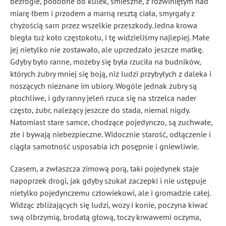
bezrogie, podobne do kulek, śmieszne, z rozwiniętym nad
miarę łbem i przodem a marną resztą ciała, smyrgały z
chyżością sarn przez wszelkie przeszkody. Jedna krowa
biegła tuż koło częstokołu, i tę widzieliśmy najlepiej. Małe
jej nietylko nie zostawało, ale uprzedzało jeszcze matkę.
Gdyby było ranne, możeby się była rzuciła na budników,
których żubry mniej się boją, niż ludzi przybyłych z daleka i
noszących nieznane im ubiory. Wogóle jednak żubry są
płochliwe, i gdy ranny jeleń rzuca się na strzelca nader
często, żubr, należący jeszcze do stada, niemal nigdy.
Natomiast stare samce, chodzące pojedynczo, są zuchwałe,
złe i bywają niebezpieczne. Widocznie starość, odłączenie i
ciągła samotność usposabia ich posępnie i gniewliwie.
Czasem, a zwłaszcza zimową porą, taki pojedynek staje
napoprzek drogi, jak gdyby szukał zaczepki i nie ustępuje
nietylko pojedynczemu człowiekowi, ale i gromadzie całej.
Widząc zbliżających się ludzi, wozy i konie, poczyna kiwać
swą olbrzymią, brodatą głową, toczy krwawemi oczyma,