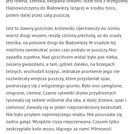
jest równa, szeroka, okopana rowami. Idzie ona z brzegowej
Hajnowszczyzny do Białowieży, leżącej w środku boru,
potem dalej przez całą puszczę.
Jest to dawny gościniec królewski. Ujechawszy do ośmiu
wiorst drogi wozem, resztę szliśmy piechotą, aż do osady
leśnika, na połowie drogi do Białowieży. W osadzie tej
mieliśmy zamieszkać przez czas pobytu w puszczy. Noc
zapadła zupełna. Nad gościńcem widać było pas nieba,
zasiany gwiazdami, a tam, gdzieś daleko, na brzegach
leśnych, wschodził księżyc. Jednakże promienie jego nie
rozświecały wnętrza puszczy, które przysłaniał opar,
podnoszący się z wilgotnego gruntu. Było ono zamglone,
zmącone, ciemne. Czarne sylwetki drzew przydrożnych
rysowały się ledwie widomie dla oka, a dalej drzewa, opar i
ciemność zlewały się w jeden nieprzenikniony bezkształt.
Nie było przytem najmniejszego wiatru. Nie poruszała się
żadna gałąź. Wszędzie cisza nieprzerwana. Czasem tylko
zaskrzypiało koło wozu, idącego za nami. Mimowoli