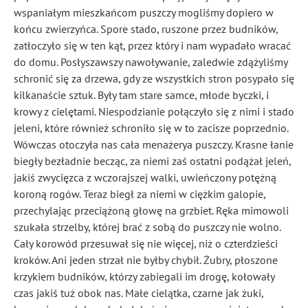
wspaniałym mieszkańcom puszczy mogliśmy dopiero w
końcu zwierzyńca. Spore stado, ruszone przez budników,
zatłoczyło się w ten kąt, przez który i nam wypadało wracać
do domu. Posłyszawszy nawoływanie, zaledwie zdążyliśmy
schronić się za drzewa, gdy ze wszystkich stron posypało się
kilkanaście sztuk. Były tam stare samce, młode byczki, i
krowy z cielętami. Niespodzianie połączyło się z nimi i stado
jeleni, które również schroniło się w to zacisze poprzednio.
Wówczas otoczyła nas cała menażerya puszczy. Krasne łanie
biegły bezładnie becząc, za niemi zaś ostatni podążał jeleń,
jakiś zwycięzca z wczorajszej walki, uwieńczony potężną
koroną rogów. Teraz biegł za niemi w ciężkim galopie,
przechylając przeciążoną głowę na grzbiet. Ręka mimowoli
szukała strzelby, której brać z sobą do puszczy nie wolno.
Cały korowód przesuwał się nie więcej, niż o czterdzieści
kroków. Ani jeden strzał nie byłby chybił. Żubry, płoszone
krzykiem budników, którzy zabiegali im drogę, kołowały
czas jakiś tuż obok nas. Małe cielątka, czarne jak żuki,