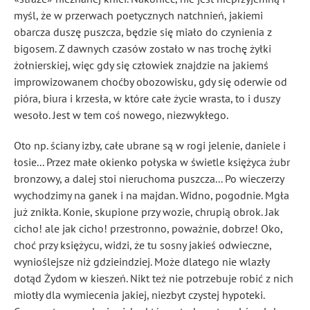
myśl, że w przerwach poetycznych natchnień, jakiemi
obarcza duszę puszcza, będzie się miało do czynienia z
bigosem. Z dawnych czasów zostało w nas trochę żyłki
żołnierskiej, więc gdy się człowiek znajdzie na jakiemś
improwizowanem choćby obozowisku, gdy się oderwie od
pióra, biura i krzesła, w które całe życie wrasta, to i duszy
wesoło. Jest w tem coś nowego, niezwykłego.
Oto np. ściany izby, całe ubrane są w rogi jelenie, daniele i
łosie... Przez małe okienko połyska w świetle księżyca żubr
bronzowy, a dalej stoi nieruchoma puszcza... Po wieczerzy
wychodzimy na ganek i na majdan. Widno, pogodnie. Mgła
już znikła. Konie, skupione przy wozie, chrupią obrok. Jak
cicho! ale jak cicho! przestronno, poważnie, dobrze! Oko,
choć przy księżycu, widzi, że tu sosny jakieś odwieczne,
wynioślejsze niż gdzieindziej. Może dlatego nie wlazły
dotąd Żydom w kieszeń. Nikt też nie potrzebuje robić z nich
miotły dla wymiecenia jakiej, niezbyt czystej hypoteki.