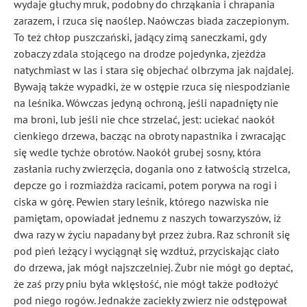
wydaje głuchy mruk, podobny do chrząkania i chrapania
zarazem, i rzuca się naoślep. Naówczas biada zaczepionym.
To też chłop puszczański, jadący zimą saneczkami, gdy
zobaczy zdala stojącego na drodze pojedynka, zjeżdża
natychmiast w las i stara się objechać olbrzyma jak najdalej.
Bywają także wypadki, że w ostępie rzuca się niespodzianie
na leśnika. Wówczas jedyną ochroną, jeśli napadnięty nie
ma broni, lub jeśli nie chce strzelać, jest: uciekać naokół
cienkiego drzewa, bacząc na obroty napastnika i zwracając
się wedle tychże obrotów. Naokół grubej sosny, która
zasłania ruchy zwierzęcia, dogania ono z łatwością strzelca,
depcze go i rozmiażdża racicami, potem porywa na rogi i
ciska w górę. Pewien stary leśnik, którego nazwiska nie
pamiętam, opowiadał jednemu z naszych towarzyszów, iż
dwa razy w życiu napadany był przez żubra. Raz schronił się
pod pień leżący i wyciągnął się wzdłuż, przyciskając ciało
do drzewa, jak mógł najszczelniej. Żubr nie mógł go deptać,
że zaś przy pniu była wklęsłość, nie mógł także podłożyć
pod niego rogów. Jednakże zaciekły zwierz nie odstępował