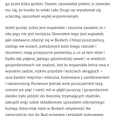
go przez kilka godzin. Starzec opowiadał potem, iż zdawało
mu się, że trwało to wieki całe. Drugi raz wyratował się
ucieczką, sposobem wyżej wspomnianym.
Jeżeli postać żubra jest wspaniała i straszna zarazem, to i
siła jego nie jest mniejsza. Dowodem tego jest wypadek,
jaki niedawno zdarzył się w Budach. Chłopi puszczańscy,
siedząc we wsiach, położonych koło biegu rzeczek i
strumieni, mają przepyszne pastwiska, a co za tem idzie i
bydło tak piękne, jakiego gdzieindziej nawet i w wielkich
gospodarstwach nie znaleźć. Jest to wspaniała leśna rasa o
wysokim zadzie, nizkim przodzie i kościach okrągłych —
rasa bardzo mięsista i mleczna, hodowana z zamiłowaniem
i starannością. Ponieważ jednak wsie puszczańskie leżą
czasem po pięć i sześć mil w głębi puszczy, i gospodarzom
daleko było jeździć do dworów, trzymających stadniki,
zakupili więc sobie składkowym sposobem olbrzymiego
buhaja, który miał stale w Budach rezydować. Na
nieszczęście, tuż do Bud przypiera częstokół żubrowego