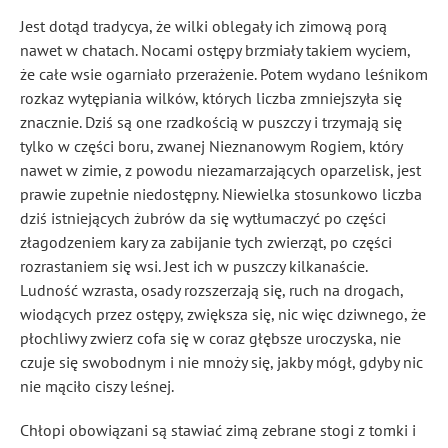
Jest dotąd tradycya, że wilki oblegały ich zimową porą
nawet w chatach. Nocami ostępy brzmiały takiem wyciem,
że całe wsie ogarniało przerażenie. Potem wydano leśnikom
rozkaz wytępiania wilków, których liczba zmniejszyła się
znacznie. Dziś są one rzadkością w puszczy i trzymają się
tylko w części boru, zwanej Nieznanowym Rogiem, który
nawet w zimie, z powodu niezamarzających oparzelisk, jest
prawie zupełnie niedostępny. Niewielka stosunkowo liczba
dziś istniejących żubrów da się wytłumaczyć po części
złagodzeniem kary za zabijanie tych zwierząt, po części
rozrastaniem się wsi. Jest ich w puszczy kilkanaście.
Ludność wzrasta, osady rozszerzają się, ruch na drogach,
wiodących przez ostępy, zwiększa się, nic więc dziwnego, że
płochliwy zwierz cofa się w coraz głębsze uroczyska, nie
czuje się swobodnym i nie mnoży się, jakby mógł, gdyby nic
nie mąciło ciszy leśnej.
Chłopi obowiązani są stawiać zimą zebrane stogi z tomki i