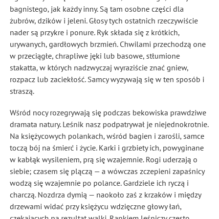
bagnistego, jak każdy inny. Są tam osobne części dla
żubrów, dzików i jeleni. Głosy tych ostatnich rzeczywiście
nader są przykre i ponure. Ryk składa się z krótkich,
urywanych, gardłowych brzmień. Chwilami przechodzą one
w przeciągłe, chrapliwe jęki lub basowe, stłumione
stakatta, w których nadzwyczaj wyraziście znać gniew,
rozpacz lub zaciekłość. Samcy wyzywają się w ten sposób i
straszą.
Wśród nocy rozegrywają się podczas bekowiska prawdziwe
dramata natury. Leśnik nasz podpatrywał je niejednokrotnie.
Na księżycowych polankach, wśród bagien i zarośli, samce
toczą bój na śmierć i życie. Karki i grzbiety ich, powyginane
w kabłąk wysileniem, prą się wzajemnie. Rogi uderzają o
siebie; czasem się plączą — a wówczas zczepieni zapaśnicy
wodzą się wzajemnie po polance. Gardziele ich ryczą i
charczą. Nozdrza dymią — naokoło zaś z krzaków i między
drzewami widać przy księżycu wdzięczne głowy łań,
czekających na rezultat walki. Rankiem leśniczy często