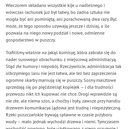
Wieczorem składano wszystkie kije u nadleśnego i
wówczas rachunek już był łatwy, bo żadna sztuka nie
mogła być ani pominiętą, ani porachowaną dwa razy. Być
może, że tego sposobu używają jeszcze i dzisiaj, o ile
pozwala na niego nowy podział i nowe, odmienne
gospodarstwo w puszczy.
Trafiliśmy właśnie na jakąś komisyę, która zabrała się do
nader surowego obrachunku z miejscową administracyą.
Stąd złe humory i niepokój. Rzeczywiście, administracya tak
olbrzymiego lasu nie jest łatwa, ale też bez zaprzeczenia
ogromne skarby marnują się w puszczy. Sosny masztowe
sprzedają się po pięćdziesiąt kopiejek — i dla trudności
przewozu nikt ich kupować nie chce. Drogi wprawdzie są
nie złe, ale niema szos, a choćby i były, zawsze przy handlu
drzewem komunikacya lądowa jest trudną i niepożyteczną.
Rzeki puszczańskie bywają spławne w czasie przyboru
wody — mało jednak wychodzi drzewa i niemi. Tymczasem
wychodzić powinno, byle użytkowano z niego rozumnie i