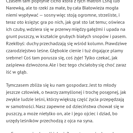
Czasem tam popłynie cicho która z tych matron Lśną lub
Narewką, ale to rzeki za małe, by cała Białowieża mogła
niemi wypływać — sosny więc stoją ogromne, strzeliste, i
teraz oto księżyc gra po nich, jak grał sto lat temu; oświeca
ich czuby, wdziera się w przerwy między gałęźmi i upada na
grunt puszczy, w kształcie grubych białych snopów i pasem.
Rzekłbyś: duchy przechadzają się wśród kolumn. Prawdziwe
czarodziejstwo leśne. Głębokie cienie i tuż drgające plamy
srebrne! Coś tam porusza się, coś żyje! Tylko czekać, jak
zaśpiewa dziwożona. Ale i bez tego chciałoby się choć zaraz
iść w głąb.
Tymczasem zbliża się ku nam gospodarz. Jest to młody
jeszcze człowiek, o twarzy zamyślonej i trochę posępnej, jak
zwykle ludzie leśni, którzy większą część życia przepędzają
w samotności. Nasz zapewne od dzieciństwa chował się w
puszczy, a może nietylko on, ale i jego ojciec i dziad, bo
urzędy leśników przechodzą z ojca na syna.