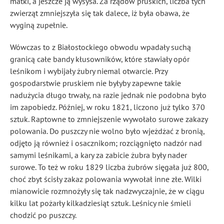
matki, a jeszcze ją wysysa. Za rządów pruskich, liczba tych
zwierząt zmniejszyła się tak dalece, iż była obawa, że
wyginą zupełnie.
Wówczas to z Białostockiego obwodu wpadały suchą
granicą całe bandy kłusowników, które stawiały opór
leśnikom i wybijały żubry niemal otwarcie. Przy
gospodarstwie pruskiem nie byłyby zapewne takie
nadużycia długo trwały, na razie jednak nie podobna było
im zapobiedz. Później, w roku 1821, liczono już tylko 370
sztuk. Raptowne to zmniejszenie wywołało surowe zakazy
polowania. Do puszczy nie wolno było wjeżdżać z bronią,
odjęto ją również i osacznikom; rozciągnięto nadzór nad
samymi leśnikami, a kary za zabicie żubra były nader
surowe. To też w roku 1829 liczba żubrów sięgała już 800,
choć zbyt ścisły zakaz polowania wywołał inne złe. Wilki
mianowicie rozmnożyły się tak nadzwyczajnie, że w ciągu
kilku lat pożarły kilkadziesiąt sztuk. Leśnicy nie śmieli
chodzić po puszczy.