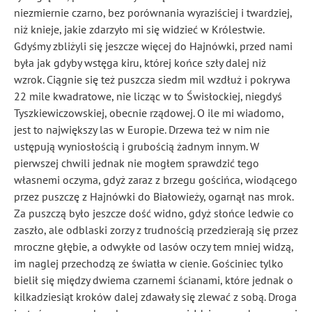
niezmiernie czarno, bez porównania wyraziściej i twardziej,
niż knieje, jakie zdarzyło mi się widzieć w Królestwie.
Gdyśmy zbliżyli się jeszcze więcej do Hajnówki, przed nami
była jak gdyby wstęga kiru, której końce szły dalej niż
wzrok. Ciągnie się też puszcza siedm mil wzdłuż i pokrywa
22 mile kwadratowe, nie licząc w to Świsłockiej, niegdyś
Tyszkiewiczowskiej, obecnie rządowej. O ile mi wiadomo,
jest to największy las w Europie. Drzewa też w nim nie
ustępują wyniosłością i grubością żadnym innym. W
pierwszej chwili jednak nie mogłem sprawdzić tego
własnemi oczyma, gdyż zaraz z brzegu gościńca, wiodącego
przez puszczę z Hajnówki do Białowieży, ogarnął nas mrok.
Za puszczą było jeszcze dość widno, gdyż słońce ledwie co
zaszło, ale odblaski zorzy z trudnością przedzierają się przez
mroczne głębie, a odwykłe od lasów oczy tem mniej widzą,
im naglej przechodzą ze światła w cienie. Gościniec tylko
bielił się między dwiema czarnemi ścianami, które jednak o
kilkadziesiąt kroków dalej zdawały się zlewać z sobą. Droga