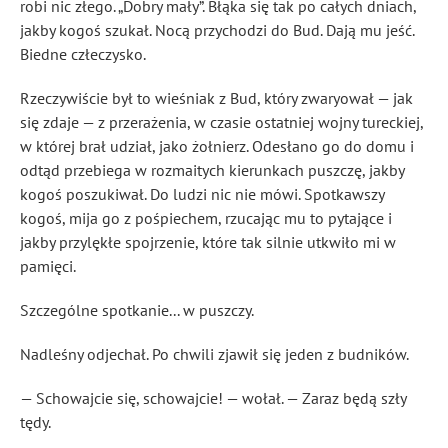
robi nic złego. „Dobry mały”. Błąka się tak po całych dniach,
jakby kogoś szukał. Nocą przychodzi do Bud. Dają mu jeść.
Biedne człeczysko.
Rzeczywiście był to wieśniak z Bud, który zwaryował — jak
się zdaje — z przerażenia, w czasie ostatniej wojny tureckiej,
w której brał udział, jako żołnierz. Odesłano go do domu i
odtąd przebiega w rozmaitych kierunkach puszczę, jakby
kogoś poszukiwał. Do ludzi nic nie mówi. Spotkawszy
kogoś, mija go z pośpiechem, rzucając mu to pytające i
jakby przylękłe spojrzenie, które tak silnie utkwiło mi w
pamięci.
Szczególne spotkanie... w puszczy.
Nadleśny odjechał. Po chwili zjawił się jeden z budników.
— Schowajcie się, schowajcie! — wołał. — Zaraz będą szły
tędy.