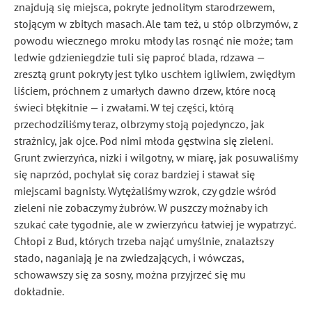
znajdują się miejsca, pokryte jednolitym starodrzewem,
stojącym w zbitych masach. Ale tam też, u stóp olbrzymów, z
powodu wiecznego mroku młody las rosnąć nie może; tam
ledwie gdzieniegdzie tuli się paproć blada, rdzawa —
zresztą grunt pokryty jest tylko uschłem igliwiem, zwiędłym
liściem, próchnem z umarłych dawno drzew, które nocą
świeci błękitnie — i zwałami. W tej części, którą
przechodziliśmy teraz, olbrzymy stoją pojedynczo, jak
strażnicy, jak ojce. Pod nimi młoda gęstwina się zieleni.
Grunt zwierzyńca, nizki i wilgotny, w miarę, jak posuwaliśmy
się naprzód, pochylał się coraz bardziej i stawał się
miejscami bagnisty. Wytężaliśmy wzrok, czy gdzie wśród
zieleni nie zobaczymy żubrów. W puszczy możnaby ich
szukać całe tygodnie, ale w zwierzyńcu łatwiej je wypatrzyć.
Chłopi z Bud, których trzeba nająć umyślnie, znalazłszy
stado, naganiają je na zwiedzających, i wówczas,
schowawszy się za sosny, można przyjrzeć się mu
dokładnie.