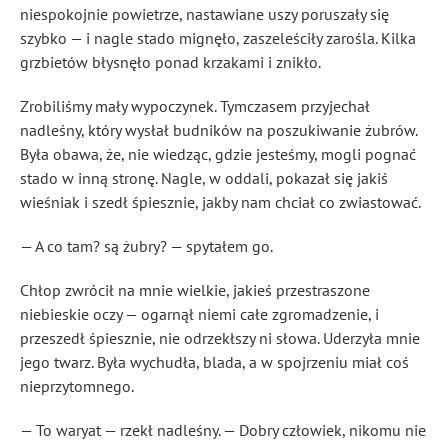
niespokojnie powietrze, nastawiane uszy poruszały się
szybko — i nagle stado mignęło, zaszeleściły zarośla. Kilka
grzbietów błysnęło ponad krzakami i znikło.
Zrobiliśmy mały wypoczynek. Tymczasem przyjechał
nadleśny, który wysłał budników na poszukiwanie żubrów.
Była obawa, że, nie wiedząc, gdzie jesteśmy, mogli pognać
stado w inną stronę. Nagle, w oddali, pokazał się jakiś
wieśniak i szedł śpiesznie, jakby nam chciał co zwiastować.
— A co tam? są żubry? — spytałem go.
Chłop zwrócił na mnie wielkie, jakieś przestraszone
niebieskie oczy — ogarnął niemi całe zgromadzenie, i
przeszedł śpiesznie, nie odrzekłszy ni słowa. Uderzyła mnie
jego twarz. Była wychudła, blada, a w spojrzeniu miał coś
nieprzytomnego.
— To waryat — rzekł nadleśny. — Dobry człowiek, nikomu nie