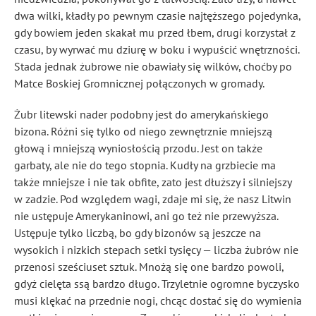
dwa wilki, kładły po pewnym czasie najtęższego pojedynka,
gdy bowiem jeden skakał mu przed łbem, drugi korzystał z
czasu, by wyrwać mu dziurę w boku i wypuścić wnętrzności.
Stada jednak żubrowe nie obawiały się wilków, choćby po
Matce Boskiej Gromnicznej połączonych w gromady.
Żubr litewski nader podobny jest do amerykańskiego
bizona. Różni się tylko od niego zewnętrznie mniejszą
głową i mniejszą wyniosłością przodu. Jest on także
garbaty, ale nie do tego stopnia. Kudły na grzbiecie ma
także mniejsze i nie tak obfite, zato jest dłuższy i silniejszy
w zadzie. Pod względem wagi, zdaje mi się, że nasz Litwin
nie ustępuje Amerykaninowi, ani go też nie przewyższa.
Ustępuje tylko liczbą, bo gdy bizonów są jeszcze na
wysokich i nizkich stepach setki tysięcy — liczba żubrów nie
przenosi sześciuset sztuk. Mnożą się one bardzo powoli,
gdyż cielęta ssą bardzo długo. Trzyletnie ogromne byczysko
musi klękać na przednie nogi, chcąc dostać się do wymienia