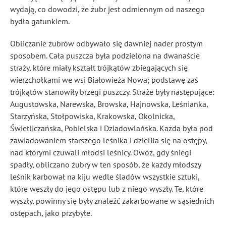
wydają, co dowodzi, że żubr jest odmiennym od naszego
bydła gatunkiem.
Obliczanie żubrów odbywało się dawniej nader prostym
sposobem. Cała puszcza była podzielona na dwanaście
straży, które miały kształt trójkątów zbiegających się
wierzchołkami we wsi Białowieża Nowa; podstawę zaś
trójkątów stanowiły brzegi puszczy. Straże były następujące:
Augustowska, Narewska, Browska, Hajnowska, Leśnianka,
Starzyńska, Stołpowiska, Krakowska, Okolnicka,
Świetliczańska, Pobielska i Dziadowlańska. Każda była pod
zawiadowaniem starszego leśnika i dzieliła się na ostępy,
nad którymi czuwali młodsi leśnicy. Owóż, gdy śniegi
spadły, obliczano żubry w ten sposób, że każdy młodszy
leśnik karbował na kiju wedle śladów wszystkie sztuki,
które weszły do jego ostępu lub z niego wyszły. Te, które
wyszły, powinny się były znaleźć zakarbowane w sąsiednich
ostępach, jako przybyłe.