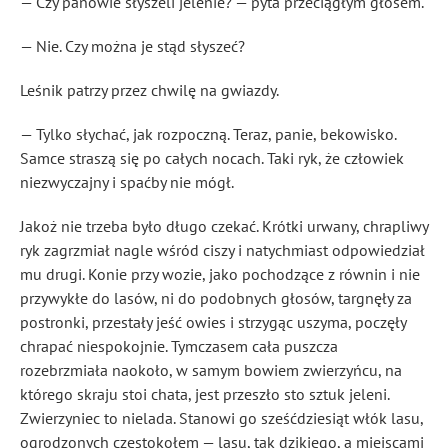
— Czy panowie słyszeli jelenie? — pyta przeciągłym głosem.
— Nie. Czy można je stąd słyszeć?
Leśnik patrzy przez chwilę na gwiazdy.
— Tylko słychać, jak rozpoczną. Teraz, panie, bekowisko.
Samce straszą się po całych nocach. Taki ryk, że człowiek
niezwyczajny i spaćby nie mógł.
Jakoż nie trzeba było długo czekać. Krótki urwany, chrapliwy
ryk zagrzmiał nagle wśród ciszy i natychmiast odpowiedział
mu drugi. Konie przy wozie, jako pochodzące z równin i nie
przywykłe do lasów, ni do podobnych głosów, targnęły za
postronki, przestały jeść owies i strzygąc uszyma, poczęły
chrapać niespokojnie. Tymczasem cała puszcza
rozebrzmiała naokoło, w samym bowiem zwierzyńcu, na
którego skraju stoi chata, jest przeszło sto sztuk jeleni.
Zwierzyniec to nielada. Stanowi go sześćdziesiąt włók lasu,
ogrodzonych częstokołem — lasu, tak dzikiego, a miejscami