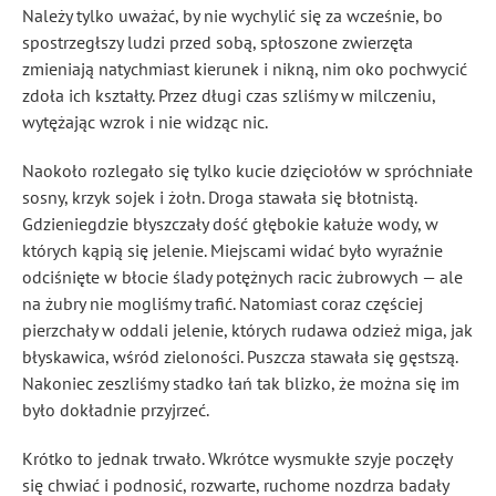
Należy tylko uważać, by nie wychylić się za wcześnie, bo
spostrzegłszy ludzi przed sobą, spłoszone zwierzęta
zmieniają natychmiast kierunek i nikną, nim oko pochwycić
zdoła ich kształty. Przez długi czas szliśmy w milczeniu,
wytężając wzrok i nie widząc nic.
Naokoło rozlegało się tylko kucie dzięciołów w spróchniałe
sosny, krzyk sojek i żołn. Droga stawała się błotnistą.
Gdzieniegdzie błyszczały dość głębokie kałuże wody, w
których kąpią się jelenie. Miejscami widać było wyraźnie
odciśnięte w błocie ślady potężnych racic żubrowych — ale
na żubry nie mogliśmy trafić. Natomiast coraz częściej
pierzchały w oddali jelenie, których rudawa odzież miga, jak
błyskawica, wśród zieloności. Puszcza stawała się gęstszą.
Nakoniec zeszliśmy stadko łań tak blizko, że można się im
było dokładnie przyjrzeć.
Krótko to jednak trwało. Wkrótce wysmukłe szyje poczęły
się chwiać i podnosić, rozwarte, ruchome nozdrza badały