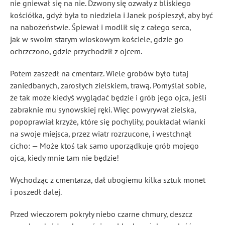
nie gniewał się na nie. Dzwony się ozwały z bliskiego
kościółka, gdyż była to niedziela i Janek pośpieszył, aby być
na nabożeństwie. Śpiewał i modlił się z całego serca,
jak w swoim starym wioskowym kościele, gdzie go
ochrzczono, gdzie przychodził z ojcem.
Potem zaszedł na cmentarz. Wiele grobów było tutaj
zaniedbanych, zarosłych zielskiem, trawą. Pomyślał sobie,
że tak może kiedyś wyglądać będzie i grób jego ojca, jeśli
zabraknie mu synowskiej ręki. Więc powyrywał zielska,
popoprawiał krzyże, które się pochyliły, poukładał wianki
na swoje miejsca, przez wiatr rozrzucone, i westchnął
cicho: — Może ktoś tak samo uporządkuje grób mojego
ojca, kiedy mnie tam nie będzie!
Wychodząc z cmentarza, dał ubogiemu kilka sztuk monet
i poszedł dalej.
Przed wieczorem pokryły niebo czarne chmury, deszcz