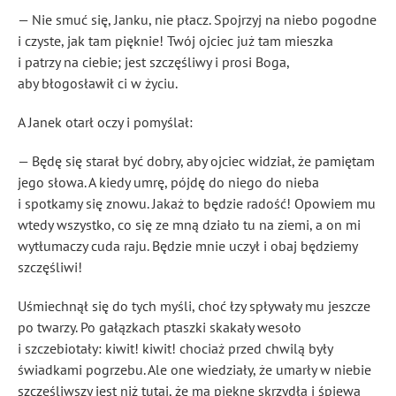
— Nie smuć się, Janku, nie płacz. Spojrzyj na niebo pogodne
i czyste, jak tam pięknie! Twój ojciec już tam mieszka
i patrzy na ciebie; jest szczęśliwy i prosi Boga,
aby błogosławił ci w życiu.
A Janek otarł oczy i pomyślał:
— Będę się starał być dobry, aby ojciec widział, że pamiętam
jego słowa. A kiedy umrę, pójdę do niego do nieba
i spotkamy się znowu. Jakaż to będzie radość! Opowiem mu
wtedy wszystko, co się ze mną działo tu na ziemi, a on mi
wytłumaczy cuda raju. Będzie mnie uczył i obaj będziemy
szczęśliwi!
Uśmiechnął się do tych myśli, choć łzy spływały mu jeszcze
po twarzy. Po gałązkach ptaszki skakały wesoło
i szczebiotały: kiwit! kiwit! chociaż przed chwilą były
świadkami pogrzebu. Ale one wiedziały, że umarły w niebie
szczęśliwszy jest niż tutaj, że ma piękne skrzydła i śpiewa