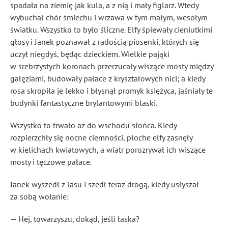
spadała na ziemię jak kula, a z nią i mały figlarz. Wtedy
wybuchał chór śmiechu i wrzawa w tym małym, wesołym
światku. Wszystko to było śliczne. Elfy śpiewały cieniutkimi
głosy i Janek poznawał z radością piosenki, których się
uczył niegdyś, będąc dzieckiem. Wielkie pająki
w srebrzystych koronach przerzucały wiszące mosty między
gałęziami, budowały pałace z kryształowych nici; a kiedy
rosa skropiła je lekko i błysnął promyk księżyca, jaśniały te
budynki fantastyczne brylantowymi blaski.
Wszystko to trwało aż do wschodu słońca. Kiedy
rozpierzchły się nocne ciemności, płoche elfy zasnęły
w kielichach kwiatowych, a wiatr porozrywał ich wiszące
mosty i tęczowe pałace.
Janek wyszedł z lasu i szedł teraz drogą, kiedy usłyszał
za sobą wołanie:
— Hej, towarzyszu, dokąd, jeśli łaska?