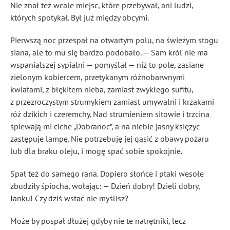
Nie znał też wcale miejsc, które przebywał, ani ludzi,
których spotykał. Był już między obcymi.
Pierwszą noc przespał na otwartym polu, na świeżym stogu
siana, ale to mu się bardzo podobało. — Sam król nie ma
wspanialszej sypialni — pomyślał — niż to pole, zasiane
zielonym kobiercem, przetykanym różnobarwnymi
kwiatami, z błękitem nieba, zamiast zwykłego sufitu,
z przezroczystym strumykiem zamiast umywalni i krzakami
róż dzikich i czeremchy. Nad strumieniem sitowie i trzcina
śpiewają mi ciche „Dobranoc”, a na niebie jasny księżyc
zastępuje lampę. Nie potrzebuję jej gasić z obawy pożaru
lub dla braku oleju, i mogę spać sobie spokojnie.
Spał też do samego rana. Dopiero słońce i ptaki wesołe
zbudziły śpiocha, wołając: — Dzień dobry! Dzieli dobry,
Janku! Czy dziś wstać nie myślisz?
Może by pospał dłużej gdyby nie te natrętniki, lecz