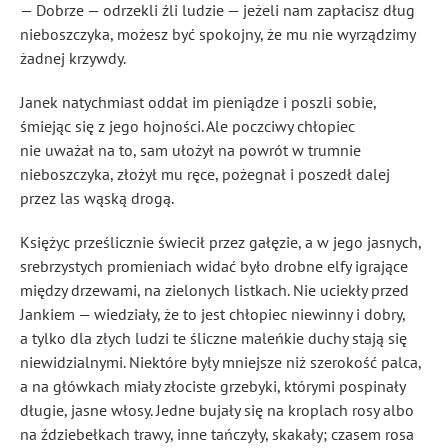
— Dobrze — odrzekli źli ludzie — jeżeli nam zapłacisz dług
nieboszczyka, możesz być spokojny, że mu nie wyrządzimy
żadnej krzywdy.
Janek natychmiast oddał im pieniądze i poszli sobie,
śmiejąc się z jego hojności. Ale poczciwy chłopiec
nie uważał na to, sam ułożył na powrót w trumnie
nieboszczyka, złożył mu ręce, pożegnał i poszedł dalej
przez las wąską drogą.
Księżyc prześlicznie świecił przez gałęzie, a w jego jasnych,
srebrzystych promieniach widać było drobne elfy igrające
między drzewami, na zielonych listkach. Nie uciekły przed
Jankiem — wiedziały, że to jest chłopiec niewinny i dobry,
a tylko dla złych ludzi te śliczne maleńkie duchy stają się
niewidzialnymi. Niektóre były mniejsze niż szerokość palca,
a na główkach miały złociste grzebyki, którymi pospinały
długie, jasne włosy. Jedne bujały się na kroplach rosy albo
na ździebełkach trawy, inne tańczyły, skakały; czasem rosa