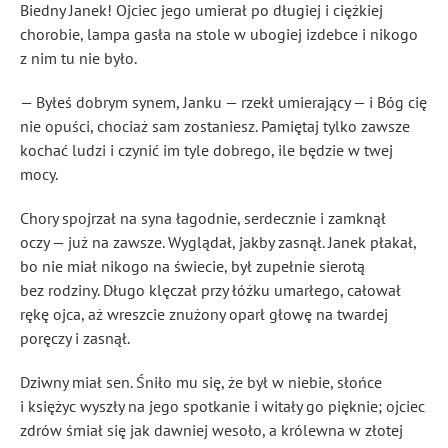
Biedny Janek! Ojciec jego umierał po długiej i ciężkiej
chorobie, lampa gasła na stole w ubogiej izdebce i nikogo
z nim tu nie było.
— Byłeś dobrym synem, Janku — rzekł umierający — i Bóg cię
nie opuści, chociaż sam zostaniesz. Pamiętaj tylko zawsze
kochać ludzi i czynić im tyle dobrego, ile będzie w twej
mocy.
Chory spojrzał na syna łagodnie, serdecznie i zamknął
oczy — już na zawsze. Wyglądał, jakby zasnął. Janek płakał,
bo nie miał nikogo na świecie, był zupełnie sierotą
bez rodziny. Długo klęczał przy łóżku umarłego, całował
rękę ojca, aż wreszcie znużony oparł głowę na twardej
poręczy i zasnął.
Dziwny miał sen. Śniło mu się, że był w niebie, słońce
i księżyc wyszły na jego spotkanie i witały go pięknie; ojciec
zdrów śmiał się jak dawniej wesoło, a królewna w złotej