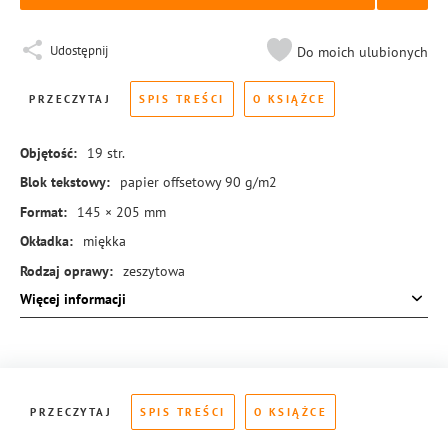
Udostępnij
Do moich ulubionych
PRZECZYTAJ
SPIS TREŚCI
O KSIĄŻCE
Objętość:
19
str.
Blok tekstowy:
papier offsetowy 90 g/m2
Format:
145 × 205 mm
Okładka:
miękka
Rodzaj oprawy:
zeszytowa
Więcej informacji
ISBN:
978-83-288-0029-8
PRZECZYTAJ
SPIS TREŚCI
O KSIĄŻCE