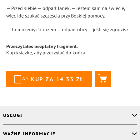
— Przed siebie — odparł Janek. — Jestem sam na świecie,
więc idę szukać szczęścia przy Boskiej pomocy.
— To możemy iść razem — odparł obcy — jeśli się zgodzisz.
Przeczytałeś bezpłatny fragment.
Kup książkę, aby przeczytać do końca.
A5
KUP ZA
14.33
USŁUGI
Asystent osobisty
WAŻNE INFORMACJE
Korektor