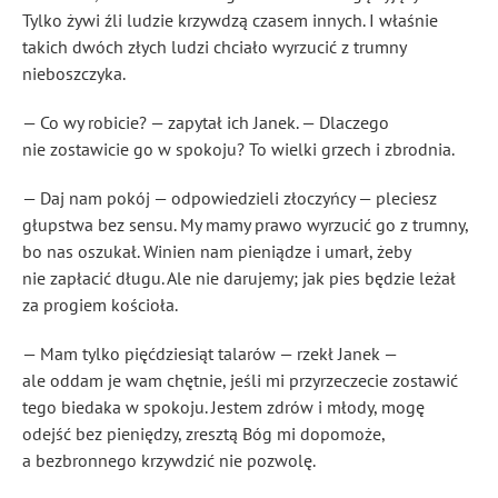
Tylko żywi źli ludzie krzywdzą czasem innych. I właśnie
takich dwóch złych ludzi chciało wyrzucić z trumny
nieboszczyka.
— Co wy robicie? — zapytał ich Janek. — Dlaczego
nie zostawicie go w spokoju? To wielki grzech i zbrodnia.
— Daj nam pokój — odpowiedzieli złoczyńcy — pleciesz
głupstwa bez sensu. My mamy prawo wyrzucić go z trumny,
bo nas oszukał. Winien nam pieniądze i umarł, żeby
nie zapłacić długu. Ale nie darujemy; jak pies będzie leżał
za progiem kościoła.
— Mam tylko pięćdziesiąt talarów — rzekł Janek —
ale oddam je wam chętnie, jeśli mi przyrzeczecie zostawić
tego biedaka w spokoju. Jestem zdrów i młody, mogę
odejść bez pieniędzy, zresztą Bóg mi dopomoże,
a bezbronnego krzywdzić nie pozwolę.