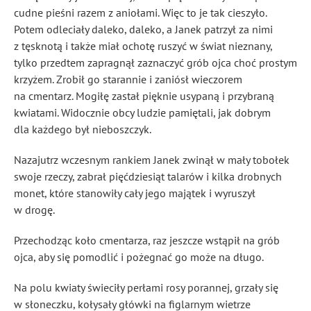
cudne pieśni razem z aniołami. Więc to je tak cieszyło.
Potem odleciały daleko, daleko, a Janek patrzył za nimi
z tęsknotą i także miał ochotę ruszyć w świat nieznany,
tylko przedtem zapragnął zaznaczyć grób ojca choć prostym
krzyżem. Zrobił go starannie i zaniósł wieczorem
na cmentarz. Mogiłę zastał pięknie usypaną i przybraną
kwiatami. Widocznie obcy ludzie pamiętali, jak dobrym
dla każdego był nieboszczyk.
Nazajutrz wczesnym rankiem Janek zwinął w mały tobołek
swoje rzeczy, zabrał pięćdziesiąt talarów i kilka drobnych
monet, które stanowiły cały jego majątek i wyruszył
w drogę.
Przechodząc koło cmentarza, raz jeszcze wstąpił na grób
ojca, aby się pomodlić i pożegnać go może na długo.
Na polu kwiaty świeciły perłami rosy porannej, grzały się
w słoneczku, kołysały główki na figlarnym wietrze