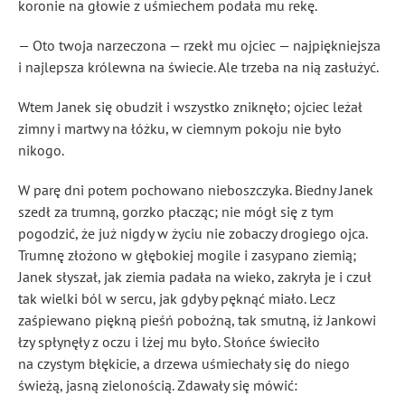
koronie na głowie z uśmiechem podała mu rekę.
— Oto twoja narzeczona — rzekł mu ojciec — najpiękniejsza
i najlepsza królewna na świecie. Ale trzeba na nią zasłużyć.
Wtem Janek się obudził i wszystko zniknęło; ojciec leżał
zimny i martwy na łóżku, w ciemnym pokoju nie było
nikogo.
W parę dni potem pochowano nieboszczyka. Biedny Janek
szedł za trumną, gorzko płacząc; nie mógł się z tym
pogodzić, że już nigdy w życiu nie zobaczy drogiego ojca.
Trumnę złożono w głębokiej mogile i zasypano ziemią;
Janek słyszał, jak ziemia padała na wieko, zakryła je i czuł
tak wielki ból w sercu, jak gdyby pęknąć miało. Lecz
zaśpiewano piękną pieśń pobożną, tak smutną, iż Jankowi
łzy spłynęły z oczu i lżej mu było. Słońce świeciło
na czystym błękicie, a drzewa uśmiechały się do niego
świeżą, jasną zielonością. Zdawały się mówić: