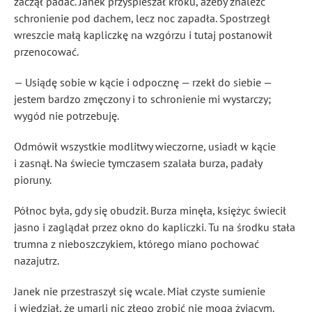
zaczął padać. Janek przyśpieszał kroku, ażeby znaleźć
schronienie pod dachem, lecz noc zapadła. Spostrzegł
wreszcie małą kapliczkę na wzgórzu i tutaj postanowił
przenocować.
— Usiądę sobie w kącie i odpocznę — rzekł do siebie —
jestem bardzo zmęczony i to schronienie mi wystarczy;
wygód nie potrzebuję.
Odmówił wszystkie modlitwy wieczorne, usiadł w kącie
i zasnął. Na świecie tymczasem szalała burza, padały
pioruny.
Północ była, gdy się obudził. Burza minęła, księżyc świecił
jasno i zaglądał przez okno do kapliczki. Tu na środku stała
trumna z nieboszczykiem, którego miano pochować
nazajutrz.
Janek nie przestraszył się wcale. Miał czyste sumienie
i wiedział, że umarli nic złego zrobić nie mogą żyjącym.