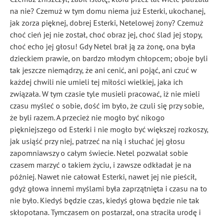
na nie? Czemuż w tym domu niema już Esterki, ukochanej,
jak zorza pięknej, dobrej Esterki, Netelowej żony? Czemuż
choć cień jej nie został, choć obraz jej, choć ślad jej stopy,
choć echo jej głosu! Gdy Netel brał ją za żonę, ona była
dzieckiem prawie, on bardzo młodym chłopcem; oboje byli
tak jeszcze niemądrzy, że ani cenić, ani pojąć, ani czuć w
każdej chwili nie umieli tej miłości wielkiej, jaka ich
związała. W tym czasie tyle musieli pracować, iż nie mieli
czasu myśleć o sobie, dość im było, że czuli się przy sobie,
że byli razem. A przecież nie mogło być nikogo
piękniejszego od Esterki i nie mogło być większej rozkoszy,
jak usiąść przy niej, patrzeć na nią i słuchać jej głosu
zapomniawszy o całym świecie. Netel pozwalał sobie
czasem marzyć o takiem życiu, i zawsze odkładał je na
później. Nawet nie całował Esterki, nawet jej nie pieścił,
gdyż głowa innemi myślami była zaprzątnięta i czasu na to
nie było. Kiedyś będzie czas, kiedyś głowa będzie nie tak
skłopotana. Tymczasem on postarzał, ona straciła urodę i