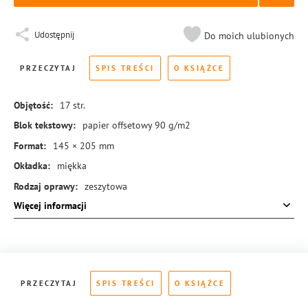
Udostępnij
Do moich ulubionych
PRZECZYTAJ
SPIS TREŚCI
O KSIĄŻCE
Objętość:
17
str.
Blok tekstowy:
papier offsetowy 90 g/m2
Format:
145 × 205 mm
Okładka:
miękka
Rodzaj oprawy:
zeszytowa
Więcej informacji
ISBN:
978-83-288-0109-7
PRZECZYTAJ
SPIS TREŚCI
O KSIĄŻCE