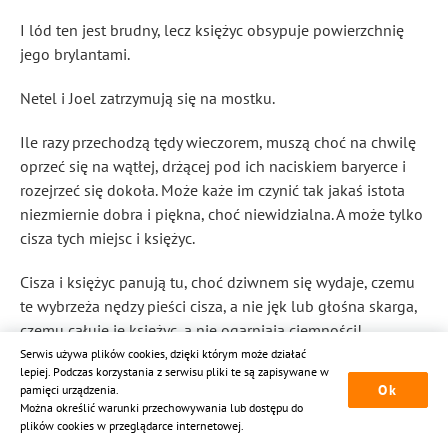
I lód ten jest brudny, lecz księżyc obsypuje powierzchnię
jego brylantami.
Netel i Joel zatrzymują się na mostku.
Ile razy przechodzą tędy wieczorem, muszą choć na chwilę
oprzeć się na wątłej, drżącej pod ich naciskiem baryerce i
rozejrzeć się dokoła. Może każe im czynić tak jakaś istota
niezmiernie dobra i piękna, choć niewidzialna. A może tylko
cisza tych miejsc i księżyc.
Cisza i księżyc panują tu, choć dziwnem się wydaje, czemu
te wybrzeża nędzy pieści cisza, a nie jęk lub głośna skarga,
czemu całuje je księżyc, a nie ogarniają ciemności!
Serwis używa plików cookies, dzięki którym może działać
Małe, nizkie domki nie zasłaniają tutaj olbrzymiego stropu,
lepiej. Podczas korzystania z serwisu pliki te są zapisywane w
Ok
pamięci urządzenia.
po którym płynie krąg, blado świecący. Joel przygląda się
Można określić warunki przechowywania lub dostępu do
temu kręgowi, i bezdennej, posępnej głębi, w której on
plików cookies w przeglądarce internetowej.
pływa. Tam cicho, a w domach ludzkich gwar taki.