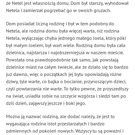
że Netel jest własnością domu. Dom był starszy, wyhodował
Netela i zamierzał pogrzebać go w swoich gruzach.
Dom posiadał liczną rodzinę i był w tem podobny do
Netela, ale rodzina domu była więcej warta, niż rodzina
Netela, wyłączając chyba jednego małego Joela, który póki
był małym Joelem, był wart wiele. Rodziną domu była cała
dzielnica, najstarsza i najobszerniejsza w naszem mieście.
Powstała ona prawdopodobnie tak samo, jak powstają
dzielnice miast na całym świecie, ale że działo się to bardzo
już dawno, więc o początkach jej bytu opowiadają różne
dziwy, tyle warte, co bajka o bocianie, przynoszącym dzieci,
czyli powtarzania nie warte. To tylko pewne, że przyszedłszy
na świat, usiadła sobie na szczycie wzgórza i siedzi tam po
dziś dzień, zająwszy jeszcze i boki jego.
Można ją nazwać rodziną, ale dodać należy, że jest to
wygasająca rodzina istot przestarzałych i bardzo
odmiennych od pokoleń nowych. Wszyscy tu są poważni i