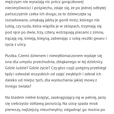
mężczyzn nie wyrażają nic prócz gorączkowej
niecierpliwości i pośpiechu, zdaje się, że po jednej odbytej
pańszczyźnie czeka ich druga; za to dziewczęta są
rozradowane, umykają jakby je gonił mróz, którego nie
lubią, czy nuda, która więziła je w sklepach, trzymają się
pod ręce po dwie, trzy, cztery, wstrząsają plecami z zimna,
trącają się, śmieją, biegną, zabierając z sobą resztki gwaru i
życia z ulicy.
Pustka. Czemś dziwnem i niewytłómaczonem wydaje się
ona dla umysłu przechodnia, zbłąkanego w tej dzielnicy.
Gdzie ludzie? Gdzie życie? Czy głos czyjś potężny przebiegł
tędy i odwołał wszystkich od zajęć zwykłych i zebrał ich
daleko od miejsc tych, dla wysłuchania jakiej mowy z
innego świata?
Na bladem niebie księżyc, zaokrąglający się w pełnię, jarzy
się srebrzysto-żółtawą jasnością. Na ulicę spada mrok
pierwszy, najlżejszy, nieuchwytny; odgadnąć go można po