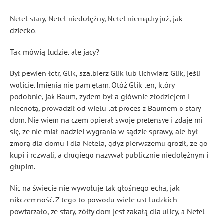
Netel stary, Netel niedołężny, Netel niemądry już, jak
dziecko.
Tak mówią ludzie, ale jacy?
Był pewien łotr, Glik, szalbierz Glik lub lichwiarz Glik, jeśli
wolicie. Imienia nie pamiętam. Otóż Glik ten, który
podobnie, jak Baum, żydem był a głównie złodziejem i
niecnotą, prowadził od wielu lat proces z Baumem o stary
dom. Nie wiem na czem opierał swoje pretensye i zdaje mi
się, że nie miał nadziei wygrania w sądzie sprawy, ale był
zmorą dla domu i dla Netela, gdyż pierwszemu groził, że go
kupi i rozwali, a drugiego nazywał publicznie niedołężnym i
głupim.
Nic na świecie nie wywołuje tak głośnego echa, jak
nikczemność. Z tego to powodu wiele ust ludzkich
powtarzało, że stary, żółty dom jest zakałą dla ulicy, a Netel