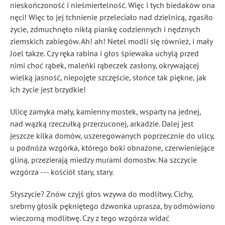
nieskończoność i nieśmiertelność. Więc i tych biedaków ona
nęci! Więc to jej tchnienie przeleciało nad dzielnicą, zgasiło
życie, zdmuchnęło nikłą piankę codziennych i nędznych
ziemskich zabiegów. Ah! ah! Netel modli się również, i mały
Joel także. Czy ręka rabina i głos śpiewaka uchylą przed
nimi choć rąbek, maleńki rąbeczek zasłony, okrywającej
wielką jasność, niepojęte szczęście, słońce tak piękne, jak
ich życie jest brzydkie!
Ulicę zamyka mały, kamienny mostek, wsparty na jednej,
nad wązką rzeczułką przerzuconej, arkadzie. Dalej jest
jeszcze kilka domów, uszeregowanych poprzecznie do ulicy,
u podnóża wzgórka, którego boki obnażone, czerwieniejące
gliną, przezierają miedzy murami domostw. Na szczycie
wzgórza --- kościół stary, stary.
Słyszycie? Znów czyjś głos wzywa do modlitwy. Cichy,
srebrny głosik pękniętego dzwonka uprasza, by odmówiono
wieczorną modlitwę. Czy z tego wzgórza widać