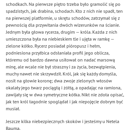
schodkach. Na pierwsze piętro trzeba było gramolić się po
spadzistych, jak drabina, schodach. Kto z nich nie spadł, ten
na pierwszej platformie, u skrętu schodów, zatrzymał się z
pewnością dla przywitania dwóch wizerunków na ścianie.
Jednym była głowa rycerza, drugim — króla. Każda z nich
umieszczona była na niebieskiem tle i ujęta w ramkę —
zielone kółko. Rycerz posiadał pióropusz i hełm,
podniesiona przyłbica odsłaniała profil jego oblicza,
któremu od bardzo dawna usiłował on nadać marsową
minę, ale wcale nie był straszny i za życia, bezwątpienia,
muchy nawet nie skrzywdził. Król, jak się każdy domyśla,
nosił na głowie koronę; dwa zwoje zielonych włosów
okalały jego twarz pociągłą i żółtą, a opadając na ramiona,
zawijały się w dwa symetryczne kółka. Nikt nie zdoła opisać,
jak ten król łagodnie spoglądał i jak niepojęcie dobrym być
musiał.
Jeszcze kilka niebezpiecznych skoków i jesteśmy u Netela
Bauma.