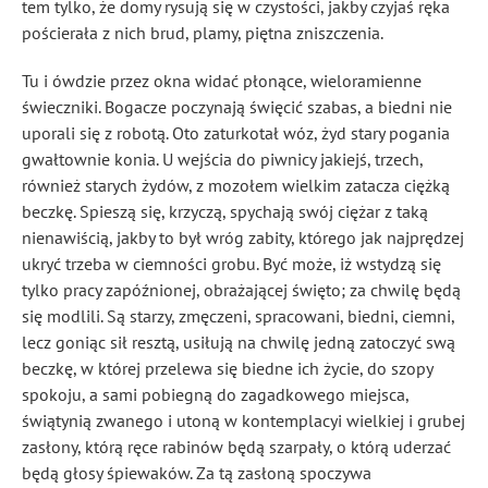
tem tylko, że domy rysują się w czystości, jakby czyjaś ręka
pościerała z nich brud, plamy, piętna zniszczenia.
Tu i ówdzie przez okna widać płonące, wieloramienne
świeczniki. Bogacze poczynają święcić szabas, a biedni nie
uporali się z robotą. Oto zaturkotał wóz, żyd stary pogania
gwałtownie konia. U wejścia do piwnicy jakiejś, trzech,
również starych żydów, z mozołem wielkim zatacza ciężką
beczkę. Spieszą się, krzyczą, spychają swój ciężar z taką
nienawiścią, jakby to był wróg zabity, którego jak najprędzej
ukryć trzeba w ciemności grobu. Być może, iż wstydzą się
tylko pracy zapóźnionej, obrażającej święto; za chwilę będą
się modlili. Są starzy, zmęczeni, spracowani, biedni, ciemni,
lecz goniąc sił resztą, usiłują na chwilę jedną zatoczyć swą
beczkę, w której przelewa się biedne ich życie, do szopy
spokoju, a sami pobiegną do zagadkowego miejsca,
świątynią zwanego i utoną w kontemplacyi wielkiej i grubej
zasłony, którą ręce rabinów będą szarpały, o którą uderzać
będą głosy śpiewaków. Za tą zasłoną spoczywa