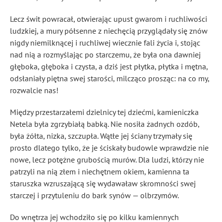
Lecz świt powracał, otwierając upust gwarom i ruchliwości
ludzkiej, a mury półsenne z niechęcią przyglądały się znów
nigdy niemilknącej i ruchliwej wiecznie fali życia i, stojąc
nad nią a rozmyślając po starczemu, że była ona dawniej
głęboka, głęboka i czysta, a dziś jest płytka, płytka i mętna,
odsłaniały piętna swej starości, milcząco prosząc: na co my,
rozwalcie nas!
Między przestarzałemi dzielnicy tej dziećmi, kamieniczka
Netela była zgrzybiałą babką. Nie nosiła żadnych ozdób,
była żółta, nizka, szczupła. Wątłe jej ściany trzymały się
prosto dlatego tylko, że je ściskały budowle wprawdzie nie
nowe, lecz potężne grubością murów. Dla ludzi, którzy nie
patrzyli na nią złem i niechętnem okiem, kamienna ta
staruszka wzruszającą się wydawaław skromności swej
starczej i przytuleniu do bark synów — olbrzymów.
Do wnętrza jej wchodziło się po kilku kamiennych