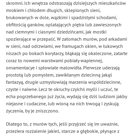
skromni. Ich wnętrza odstraszają dzisiejszych mieszkańców
mrokiem i chłodem długich, sklepionych sieni,
brukowanych w dole, wązkimi i spadzistymi schodami,
obfitością ganków, oplatających piętra lub zawieszonych
nad ciemnymi i ciasnymi dziedzińcami, jak mostki
spozierające w przepaść. W załomach murów, pod arkadami
w sieni, nad odrzwiami, we framugach okien, w łukowych
niszach po bokach korytarzy, błąkają się okaleczone, zatarte
coraz to nowemi warstwami pobiały wapiennej,
ornamentacye i spłowiałe malowidła. Pierwsze uderzają
prostotą lub pomysłem, zawikłanym dziecinną jakąś
fantazyą, drugie uzmysłowiają marzenia współdziecinne,
czyste i naiwne. Lecz te okruchy czyichś myśli i uczuć, te
echa pogrzebanego już życia, wydają się dziś ludziom jakby
niejasne i cudaczne, lub wioną na nich trwogą i zyskują
życzenia, by je zniszczono.
Dlatego to, z murów tych, jeśli przyjrzeć się im uważnie,
przeziera rozżalenie jakieś, starcze a głębokie, płynące z