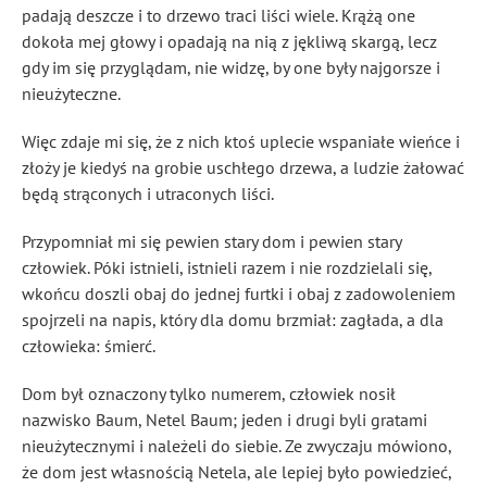
padają deszcze i to drzewo traci liści wiele. Krążą one
dokoła mej głowy i opadają na nią z jękliwą skargą, lecz
gdy im się przyglądam, nie widzę, by one były najgorsze i
nieużyteczne.
Więc zdaje mi się, że z nich ktoś uplecie wspaniałe wieńce i
złoży je kiedyś na grobie uschłego drzewa, a ludzie żałować
będą strąconych i utraconych liści.
Przypomniał mi się pewien stary dom i pewien stary
człowiek. Póki istnieli, istnieli razem i nie rozdzielali się,
wkońcu doszli obaj do jednej furtki i obaj z zadowoleniem
spojrzeli na napis, który dla domu brzmiał: zagłada, a dla
człowieka: śmierć.
Dom był oznaczony tylko numerem, człowiek nosił
nazwisko Baum, Netel Baum; jeden i drugi byli gratami
nieużytecznymi i należeli do siebie. Ze zwyczaju mówiono,
że dom jest własnością Netela, ale lepiej było powiedzieć,