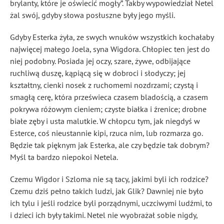
brylanty, które je oświecić mogły”. Takby wypowiedział Netel
żal swój, gdyby słowa posłuszne były jego myśli.
Gdyby Esterka żyła, ze swych wnuków wszystkich kochałaby
najwięcej małego Joela, syna Wigdora. Chłopiec ten jest do
niej podobny. Posiada jej oczy, szare, żywe, odbijające
ruchliwą duszę, kąpiącą się w dobroci i słodyczy; jej
kształtny, cienki nosek z ruchomemi nozdrzami; czystą i
smagłą cerę, która prześwieca czasem bladością, a czasem
pokrywa różowym cieniem; czyste białka i źrenice; drobne
białe zęby i usta malutkie. W chłopcu tym, jak niegdyś w
Esterce, coś nieustannie kipi, rzuca nim, lub rozmarza go.
Będzie tak pięknym jak Esterka, ale czy będzie tak dobrym?
Myśl ta bardzo niepokoi Netela.
Czemu Wigdor i Szloma nie są tacy, jakimi byli ich rodzice?
Czemu dziś pełno takich ludzi, jak Glik? Dawniej nie było
ich tylu i jeśli rodzice byli porządnymi, uczciwymi ludźmi, to
i dzieci ich były takimi. Netel nie wyobrażał sobie nigdy,