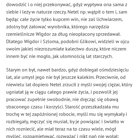
dowodzić i o niej przekonywać, gdyż wypływa ona sama z
siebie i leży w naturze rzeczy. Netel np. wątpił o tem i, sam
będąc całe życie tylko kupcem win, nie zaś lichwiarzem,
zdolny był żałować wyrobnika, którego narzędzia
rzemieślnicze Wigdor za dług nieopłacony sprzedawał.
Dlatego Wigdor i Szloma, podobni Glikowi, widzieli w ojcu
swoim jakieś niezrozumiałe kalectwo duszy, które niczem
innem być nie mogło, jak ułomnością lat starczych.
Starym on był, nawet bardzo, gdyż dobiegał ośmdziesięciu
lat, ale umysł jego nie był jeszcze kalekim. Przeciwnie, od
niewielu lat dopiero Netel zrzucił z myśli swojej ciężar, który
ugniatał ją w ciągu całego prawie życia, i pozwolił jej
pracować zupełnie swobodnie, nie dręcząc się obawą
straconego czasu i korzyści. Starość przeszkadzała mu
trochę w tej zapóźnionej robocie, myśli mu się wymykały i
rozbiegały, męczyć się musiał, by je powiązać i światło w
nich rozniecić, ale miał teraz na to czasu wiele, mógł
myśleć, rozpamiętywać, rozważać i nikt nań nie wołał: