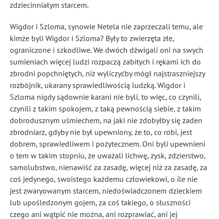
zdziecinniałym starcem.
Wigdor i Szloma, synowie Netela nie zaprzeczali temu, ale
kimże byli Wigdor i Szloma? Były to zwierzęta złe,
ograniczone i szkodliwe. We dwóch dźwigali oni na swych
sumieniach więcej ludzi rozpaczą zabitych i rękami ich do
zbrodni popchniętych, niż wyliczyćby mógł najstraszniejszy
rozbójnik, ukarany sprawiedliwością ludzką. Wigdor i
Szloma nigdy sądownie karani nie byli, to więc, co czynili,
czynili z takim spokojem, z taką pewnością siebie, z takim
dobrodusznym uśmiechem, na jaki nie zdobyłby się żaden
zbrodniarz, gdyby nie był upewniony, że to, co robi, jest
dobrem, sprawiedliwem i pożytecznem. Oni byli upewnieni
o tem w takim stopniu, że uważali lichwę, zysk, zdzierstwo,
samolubstwo, nienawiść za zasadę, więcej niż za zasadę, za
coś jedynego, swoistego każdemu człowiekowi, o ile nie
jest zwaryowanym starcem, niedoświadczonem dzieckiem
lub upośledzonym gojem, za coś takiego, o słuszności
czego ani wątpić nie można, ani rozprawiać, ani jej