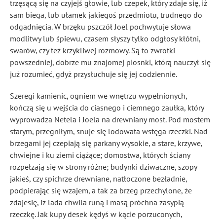
trzęsącą się na czyjejś głowie, lub czepek, który zdaje się, iż
sam biega, lub ułamek jakiegoś przedmiotu, trudnego do
odgadnięcia. W brzęku pszczół Joel pochwytuje słowa
modlitwy lub śpiewu, czasem słyszy tylko odgłosy kłótni,
swarów, czy też krzykliwej rozmowy. Są to zwrotki
powszedniej, dobrze mu znajomej piosnki, którą nauczył się
już rozumieć, gdyż przysłuchuje się jej codziennie.
Szeregi kamienic, ogniem we wnętrzu wypełnionych,
kończą się u wejścia do ciasnego i ciemnego zaułka, który
wyprowadza Netela i Joela na drewniany most. Pod mostem
starym, przegniłym, snuje się lodowata wstęga rzeczki. Nad
brzegami jej czepiają się parkany wysokie, a stare, krzywe,
chwiejne i ku ziemi ciążące; domostwa, których ściany
rozpełzają się w strony różne; budynki dziwaczne, szopy
jakieś, czy spichrze drewniane, natłoczone bezładnie,
podpierając się wzajem, a tak za brzeg przechylone, że
zdajesię, iż lada chwila runą i masą próchna zasypią
rzeczkę. Jak kupy desek kędyś w kącie porzuconych,