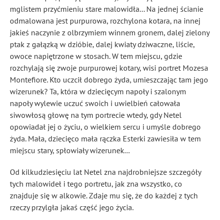
mglistem przyćmieniu stare malowidła... Na jednej ścianie
odmalowana jest purpurowa, rozchylona kotara, na innej
jakieś naczynie z olbrzymiem winnem gronem, dalej zielony
ptak z gałązką w dzióbie, dalej kwiaty dziwaczne, liście,
owoce napiętrzone w stosach. W tem miejscu, gdzie
rozchylają się zwoje purpurowej kotary, wisi portret Mozesa
Montefiore. Kto uczcił dobrego żyda, umieszczając tam jego
wizerunek? Ta, która w dziecięcym napoły i szalonym
napoły wylewie uczuć swoich i uwielbień całowała
siwowłosą głowę na tym portrecie wtedy, gdy Netel
opowiadał jej o życiu, o wielkiem sercu i umyśle dobrego
żyda. Mała, dziecięco mała rączka Esterki zawiesiła w tem
miejscu stary, spłowiały wizerunek...
Od kilkudziesięciu lat Netel zna najdrobniejsze szczegóły
tych malowideł i tego portretu, jak zna wszystko, co
znajduje się w alkowie. Zdaje mu się, że do każdej z tych
rzeczy przylgła jakaś część jego życia.