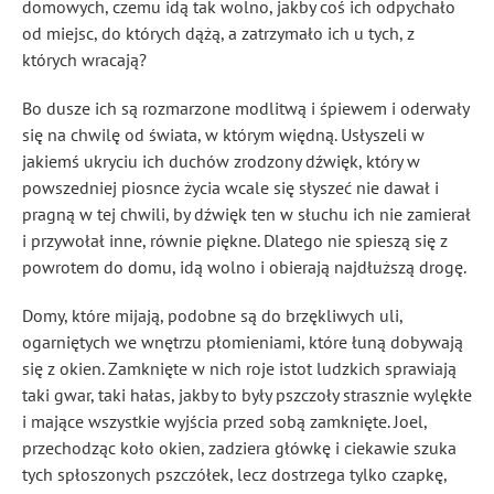
domowych, czemu idą tak wolno, jakby coś ich odpychało
od miejsc, do których dążą, a zatrzymało ich u tych, z
których wracają?
Bo dusze ich są rozmarzone modlitwą i śpiewem i oderwały
się na chwilę od świata, w którym więdną. Usłyszeli w
jakiemś ukryciu ich duchów zrodzony dźwięk, który w
powszedniej piosnce życia wcale się słyszeć nie dawał i
pragną w tej chwili, by dźwięk ten w słuchu ich nie zamierał
i przywołał inne, równie piękne. Dlatego nie spieszą się z
powrotem do domu, idą wolno i obierają najdłuższą drogę.
Domy, które mijają, podobne są do brzękliwych uli,
ogarniętych we wnętrzu płomieniami, które łuną dobywają
się z okien. Zamknięte w nich roje istot ludzkich sprawiają
taki gwar, taki hałas, jakby to były pszczoły strasznie wylękłe
i mające wszystkie wyjścia przed sobą zamknięte. Joel,
przechodząc koło okien, zadziera główkę i ciekawie szuka
tych spłoszonych pszczółek, lecz dostrzega tylko czapkę,