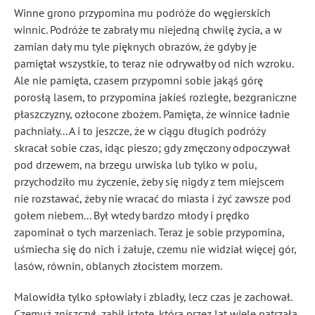
Winne grono przypomina mu podróże do węgierskich
winnic. Podróże te zabrały mu niejedną chwilę życia, a w
zamian dały mu tyle pięknych obrazów, że gdyby je
pamiętał wszystkie, to teraz nie odrywałby od nich wzroku.
Ale nie pamięta, czasem przypomni sobie jakąś górę
porosłą lasem, to przypomina jakieś rozległe, bezgraniczne
płaszczyzny, ozłocone zbożem. Pamięta, że winnice ładnie
pachniały... A i to jeszcze, że w ciągu długich podróży
skracał sobie czas, idąc pieszo; gdy zmęczony odpoczywał
pod drzewem, na brzegu urwiska lub tylko w polu,
przychodziło mu życzenie, żeby się nigdy z tem miejscem
nie rozstawać, żeby nie wracać do miasta i żyć zawsze pod
gołem niebem... Był wtedy bardzo młody i prędko
zapominał o tych marzeniach. Teraz je sobie przypomina,
uśmiecha się do nich i żałuje, czemu nie widział więcej gór,
lasów, równin, oblanych złocistem morzem.
Malowidła tylko spłowiały i zbladły, lecz czas je zachował.
Czemuż zniszczył, zabił istotę, która przez lat wiele patrzała