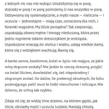
z których nic nas nie wytrąci. Urodziłyśmy się w porę,
dojrzały w porę i w porę pomrzemy. U nas wszystko w porę.
Odżywiamy się systematycznie, a myśli nasze — nieliczne — i
uczucia — jednostajne — mają czas, oznaczony dla nich, i
foremki wygodne. My liście porządne”. Tak szepleniąc,
uspakajają obawy mętne i trwogę niesłuszną, która przez
jedno mgnienie lekkim dreszczykiem je wstrząsła.
Uspokojone wracają do słońca i wiatru, udają wielkie damy,
które się z wdziękiem wachlują. Bawią się.
A tamte senne, bezdomne, kolei w życiu nie mające, za jakie
winy strącone zostały? Nie jestże to rzeczą straszną, przyjść
na świat liściem, dowiedzieć się, żeś niepotrzebny i
strąconym zostać. Ile żalów, ile pretensyj okrutnych, ile bólu
pożerającego palić musi te listki nieruchome i milczące. Nie
dziwno, że schną tak szybko.
Zdaje mi się, że widzę inne drzewo, na którem gęsto, jak
liście, obsiadły myśli i uczucia ludzkie. Nastają chłody,