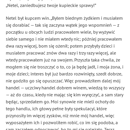
„Netel, zaniedbujesz twoje kupieckie sprawy!”
Netel był kupcem win. „Byłem biednym żydkiem i musiałem
się dorabiać — tak się zaczyna wątek jego wspomnień — z
początku u obcych ludzi pracowałem wiele, by wyżywić
siebie samego i nie miałem wtedy nic; później pracowałem
dwa razy więcej, bom się ożenił; potem przybyły dzieci i
musiałem pracować znów dwa razy i trzy razy więcej, ale
wtedy pracowałem już na swojem. Przyszła taka chwila, że
mogłem się nie troszczyć o to, co ja będę jadł, i moja żona, i
moje dzieci; interes był już bardzo rozwinięty, szedł dobrze,
nie godziło go się opuszczać. Więc prowadziłem dalej mój
handel — uczciwy handel dobrem winem, wiedzą to wszyscy
— aż do czasu, kiedy nie mając się kim wyręczyć, a sam stary
będąc, sprzedałem go. Moi synowie nie mieli ochoty do
tego handlu, ich głowy pełne były spekulacyi, które
przynosiły im więcej zysków, niż mnie mój handel, więc
wyposażyłem ich i pozwoliłem robić, co im się podoba, a
sam zacząłem odpoczywać, bo to mi się należało. Teraz,