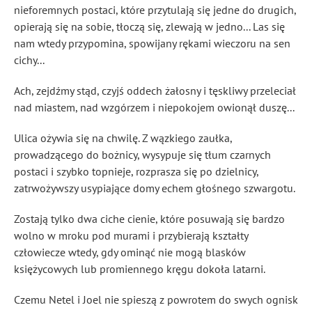
nieforemnych postaci, które przytulają się jedne do drugich,
opierają się na sobie, tłoczą się, zlewają w jedno... Las się
nam wtedy przypomina, spowijany rękami wieczoru na sen
cichy...
Ach, zejdźmy stąd, czyjś oddech żałosny i tęskliwy przeleciał
nad miastem, nad wzgórzem i niepokojem owionął duszę...
Ulica ożywia się na chwilę. Z wązkiego zaułka,
prowadzącego do bożnicy, wysypuje się tłum czarnych
postaci i szybko topnieje, rozprasza się po dzielnicy,
zatrwożywszy usypiające domy echem głośnego szwargotu.
Zostają tylko dwa ciche cienie, które posuwają się bardzo
wolno w mroku pod murami i przybierają kształty
człowiecze wtedy, gdy ominąć nie mogą blasków
księżycowych lub promiennego kręgu dokoła latarni.
Czemu Netel i Joel nie spieszą z powrotem do swych ognisk