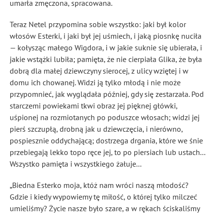
umarła zmęczona, spracowana.
Teraz Netel przypomina sobie wszystko: jaki był kolor
włosów Esterki, i jaki był jej uśmiech, i jaką piosnkę nuciła
— kołysząc małego Wigdora, i w jakie suknie się ubierała, i
jakie wstążki lubiła; pamięta, że nie cierpiała Glika, że była
dobrą dla małej dziewczyny sierocej, z ulicy wziętej i w
domu ich chowanej. Widzi ją tylko młodą i nie może
przypomnieć, jak wyglądała później, gdy się zestarzała. Pod
starczemi powiekami tkwi obraz jej pięknej główki,
uśpionej na rozmiotanych po poduszce włosach; widzi jej
pierś szczupłą, drobną jak u dziewczęcia, i nierówno,
pospiesznie oddychającą; dostrzega drgania, które we śnie
przebiegają lekko topo ręce jej, to po piersiach lub ustach...
Wszystko pamięta i wszystkiego żałuje...
„Biedna Esterko moja, któż nam wróci naszą młodość?
Gdzie i kiedy wypowiemy tę miłość, o której tylko milczeć
umieliśmy? Życie nasze było szare, a w rękach ściskaliśmy