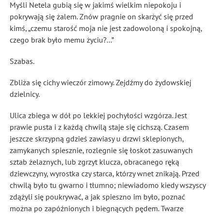
Myśli Netela gubią się w jakimś wielkim niepokoju i
pokrywają się żalem. Znów pragnie on skarżyć się przed
kimś, „czemu starość moja nie jest zadowoloną i spokojną,
czego brak było memu życiu?...”
Szabas.
Zbliża się cichy wieczór zimowy. Zejdźmy do żydowskiej
dzielnicy.
Ulica zbiega w dół po lekkiej pochyłości wzgórza. Jest
prawie pusta i z każdą chwilą staje się cichszą. Czasem
jeszcze skrzypną gdzieś zawiasy u drzwi sklepionych,
zamykanych spiesznie, rozlegnie się łoskot zasuwanych
sztab żelaznych, lub zgrzyt klucza, obracanego ręką
dziewczyny, wyrostka czy starca, którzy wnet znikają. Przed
chwilą było tu gwarno i tłumno; niewiadomo kiedy wszyscy
zdążyli się poukrywać, a jak spieszno im było, poznać
można po zapóźnionych i biegnących pędem. Twarze