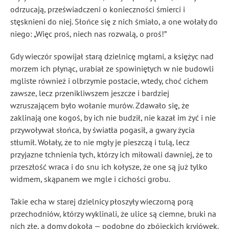
odrzucają, przeświadczeni o konieczności śmierci i
stęsknieni do niej. Słońce się z nich śmiało, a one wołały do
niego: „Więc proś, niech nas rozwalą, o proś!”
Gdy wieczór spowijał starą dzielnicę mgłami, a księżyc nad
morzem ich płynąc, urabiał ze spowiniętych w nie budowli
mgliste również i olbrzymie postacie, wtedy, choć cichem
zawsze, lecz przenikliwszem jeszcze i bardziej
wzruszającem było wołanie murów. Zdawało się, że
zaklinają one kogoś, by ich nie budził, nie kazał im żyć i nie
przywoływał słońca, by światła pogasił, a gwary życia
stłumił. Wołały, że to nie mgły je pieszczą i tulą, lecz
przyjazne tchnienia tych, którzy ich miłowali dawniej, że to
przeszłość wraca i do snu ich kołysze, że one są już tylko
widmem, skąpanem we mgle i cichości grobu.
Takie echa w starej dzielnicy płoszyły wieczorną porą
przechodniów, którzy wyklinali, że ulice są ciemne, bruki na
nich złe, a domy dokoła — podobne do zbójeckich kryjówek.