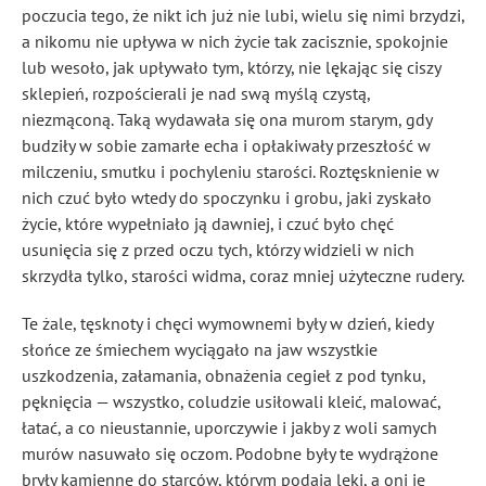
poczucia tego, że nikt ich już nie lubi, wielu się nimi brzydzi,
a nikomu nie upływa w nich życie tak zacisznie, spokojnie
lub wesoło, jak upływało tym, którzy, nie lękając się ciszy
sklepień, rozpościerali je nad swą myślą czystą,
niezmąconą. Taką wydawała się ona murom starym, gdy
budziły w sobie zamarłe echa i opłakiwały przeszłość w
milczeniu, smutku i pochyleniu starości. Roztęsknienie w
nich czuć było wtedy do spoczynku i grobu, jaki zyskało
życie, które wypełniało ją dawniej, i czuć było chęć
usunięcia się z przed oczu tych, którzy widzieli w nich
skrzydła tylko, starości widma, coraz mniej użyteczne rudery.
Te żale, tęsknoty i chęci wymownemi były w dzień, kiedy
słońce ze śmiechem wyciągało na jaw wszystkie
uszkodzenia, załamania, obnażenia cegieł z pod tynku,
pęknięcia — wszystko, coludzie usiłowali kleić, malować,
łatać, a co nieustannie, uporczywie i jakby z woli samych
murów nasuwało się oczom. Podobne były te wydrążone
bryły kamienne do starców, którym podają leki, a oni je