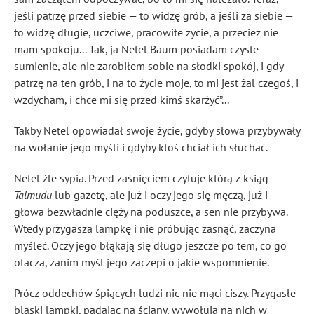
jeśli patrzę przed siebie — to widzę grób, a jeśli za siebie —
to widzę długie, uczciwe, pracowite życie, a przecież nie
mam spokoju... Tak, ja Netel Baum posiadam czyste
sumienie, ale nie zarobiłem sobie na słodki spokój, i gdy
patrzę na ten grób, i na to życie moje, to mi jest żal czegoś, i
wzdycham, i chce mi się przed kimś skarżyć”...
Takby Netel opowiadał swoje życie, gdyby słowa przybywały
na wołanie jego myśli i gdyby ktoś chciał ich słuchać.
Netel źle sypia. Przed zaśnięciem czytuje którą z ksiąg
Talmudu
lub gazetę, ale już i oczy jego się męczą, już i
głowa bezwładnie cięży na poduszce, a sen nie przybywa.
Wtedy przygasza lampkę i nie próbując zasnąć, zaczyna
myśleć. Oczy jego błąkają się długo jeszcze po tem, co go
otacza, zanim myśl jego zaczepi o jakie wspomnienie.
Prócz oddechów śpiących ludzi nic nie mąci ciszy. Przygasłe
blaski lampki, padając na ściany, wywołują na nich w