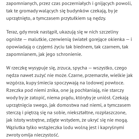
zapomnianych, przez czas poczerniałych i gnijących powoli,
tak te gromady walących się budynków czekają, by je
uprzątnięto, a tymczasem przytułkiem są nędzy.
Teraz, gdy mrok nastąpił, ukazują się w nich szczeliny
ogniste — malutkie, czerwienią świateł gorejące okienka — i
opowiadają o czyjemś życiu tak biednem, tak czarnem, tak
zapomnianem, jak jego schronienie.
W rzeczkę wysypuje się, zrzuca, spycha — wszystko, czego
nędza nawet zużyć nie może. Czarne, przemarzłe, wielkie jak
wzgórza, kupy śmiecia spoczywają na lodowej powłoce.
Rzeczka pod niemi znika, one ją pochłaniają, nie starczy
wody by je zatopić, niema prądu, któryby je uniósł. Czekają
uprzątnięcia swego, jak domostwa nad niemi, a tymczasem
sterczą i piętrzą się na sobie, niekształtne, rozpłaszczone,
jak istoty wstrętne, zdjęte wstydem, że ukryć się nie mogą.
Wąziutka tylko wstążeczka lodu wolną jest i kapryśnymi
zwroty omija nieczystość.