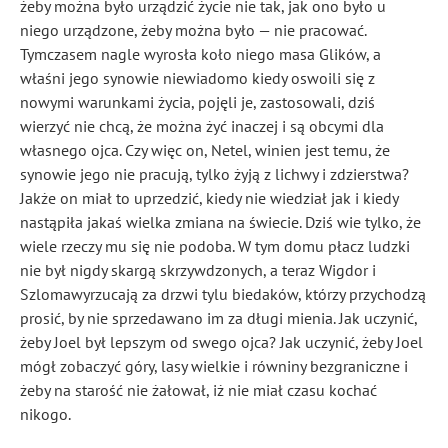
żeby można było urządzić życie nie tak, jak ono było u
niego urządzone, żeby można było — nie pracować.
Tymczasem nagle wyrosła koło niego masa Glików, a
właśni jego synowie niewiadomo kiedy oswoili się z
nowymi warunkami życia, pojęli je, zastosowali, dziś
wierzyć nie chcą, że można żyć inaczej i są obcymi dla
własnego ojca. Czy więc on, Netel, winien jest temu, że
synowie jego nie pracują, tylko żyją z lichwy i zdzierstwa?
Jakże on miał to uprzedzić, kiedy nie wiedział jak i kiedy
nastąpiła jakaś wielka zmiana na świecie. Dziś wie tylko, że
wiele rzeczy mu się nie podoba. W tym domu płacz ludzki
nie był nigdy skargą skrzywdzonych, a teraz Wigdor i
Szlomawyrzucają za drzwi tylu biedaków, którzy przychodzą
prosić, by nie sprzedawano im za długi mienia. Jak uczynić,
żeby Joel był lepszym od swego ojca? Jak uczynić, żeby Joel
mógł zobaczyć góry, lasy wielkie i równiny bezgraniczne i
żeby na starość nie żałował, iż nie miał czasu kochać
nikogo.