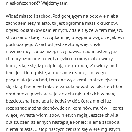
nieskończoność? Wejdźmy tam.
Widać miasto i zachód. Pod gorejącym na połowie nieba
zachodem leży miasto, to jest ogromna masa okruchów,
bryłek, odłamków kamiennych. Zdaje się, że w tem miejscu
strzaskano skałę i szczątkami jej obsypano wzgórze jakieś i
podnóża jego. A zachód jest ze złota, więc ciężki
niezmiernie, i coraz niżej, niżej nawisa nad miastem; już
chmury ozłocone naległy ciężko na mury i kilka wieżyc,
które, zdaje się, iż podpierają całą kopułę. Za wieżycami
temi jest tło ogniste, a one same czarne, i im więcej
przygniata je zachód, tem one wyższemi i potężniejszemi
się stają. Pod niemi miasto zapada powoli w jakąś otchłań,
dłoń mroku przeistacza je z dzieła rąk ludzkich w marę
bezcielesną i pociąga je kędyś w dół. Coraz mniej już
rozpoznać można dachów, ścian, kominów, murów — coraz
więcej wyrasta widm, spowiniętych mgłą. Jeszcze chwila i
dla złudzeń dziennych następuje koniec: niema zachodu,
niema miasta. U stóp naszych zebrało się wiele mglistych,