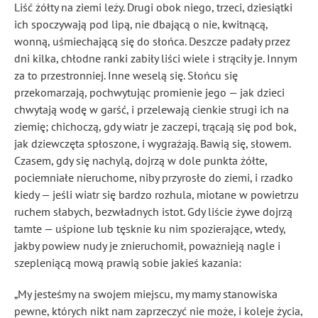
Liść żółty na ziemi leży. Drugi obok niego, trzeci, dziesiątki
ich spoczywają pod lipą, nie dbającą o nie, kwitnącą,
wonną, uśmiechającą się do słońca. Deszcze padały przez
dni kilka, chłodne ranki zabiły liści wiele i strąciły je. Innym
za to przestronniej. Inne weselą się. Słońcu się
przekomarzają, pochwytując promienie jego — jak dzieci
chwytają wodę w garść, i przelewają cienkie strugi ich na
ziemię; chichoczą, gdy wiatr je zaczepi, trącają się pod bok,
jak dziewczęta spłoszone, i wygrażają. Bawią się, słowem.
Czasem, gdy się nachylą, dojrzą w dole punkta żółte,
pociemniałe nieruchome, niby przyrosłe do ziemi, i rzadko
kiedy — jeśli wiatr się bardzo rozhula, miotane w powietrzu
ruchem słabych, bezwładnych istot. Gdy liście żywe dojrzą
tamte — uśpione lub tęsknie ku nim spozierające, wtedy,
jakby powiew nudy je znieruchomił, poważnieją nagle i
szepleniącą mową prawią sobie jakieś kazania:
„My jesteśmy na swojem miejscu, my mamy stanowiska
pewne, których nikt nam zaprzeczyć nie może, i koleje życia,