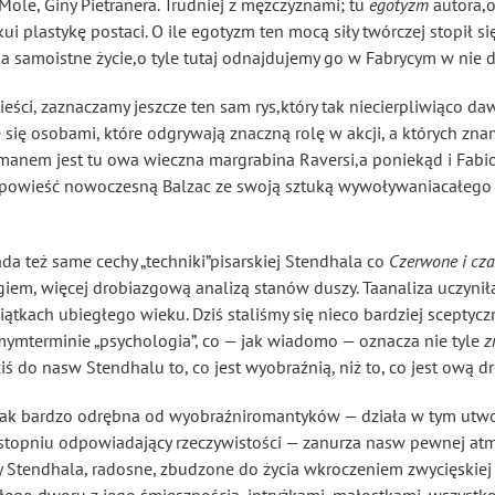
aMole, Giny Pietranera. Trudniej z mężczyznami; tu
egotyzm
autora,o
kui plastykę postaci. O ile egotyzm ten mocą siły twórczej stopił 
e a samoistne życie,o tyle tutaj odnajdujemy go w Fabrycym w nie
eści, zaznaczamy jeszcze ten sam rys,który tak niecierpliwiąco da
 się osobami, które odgrywają znaczną rolę w akcji, a których zn
zmanem jest tu owa wieczna margrabina Raversi,a poniekąd i Fabio C
powieść nowoczesną Balzac ze swoją sztuką wywoływaniacałego 
da też same cechy „techniki”pisarskiej Stendhala co
Czerwone i cza
em, więcej drobiazgową analizą stanów duszy. Taanaliza uczyniła
iątkach ubiegłego wieku. Dziś staliśmy się nieco bardziej sceptyc
mymterminie „psychologia”, co — jak wiadomo — oznacza nie tyle
z
ziś do nasw Stendhalu to, co jest wyobraźnią, niż to, co jest ową 
ak bardzo odrębna od wyobraźniromantyków — działa w tym utworze
stopniu odpowiadający rzeczywistości — zanurza nasw pewnej atm
chy Stendhala, radosne, zbudzone do życia wkroczeniem zwycięskie