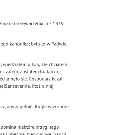
wzmianki o wydarzeniach z 1839
nego kanonika; było to w Padwie,
 wiedziałem o tym, ale chciałem
h z żalem. Zastałem bratanka
zeciągnęło się. Gospodarz kazał
nejSanseverina. Ktoś o niej
eż, aby zapełnić długie wieczorne
pomina niektóre intrygi tego
na i obecnie, kiedy wy we Francji