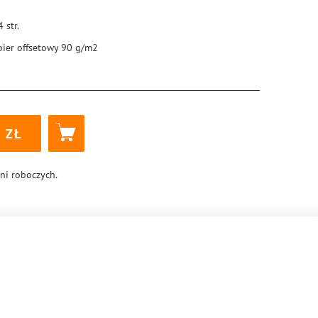
4
str.
pier offsetowy 90 g/m2
5 × 205 mm
ękka
k klejony
8-83-288-0953-6
dni roboczych.