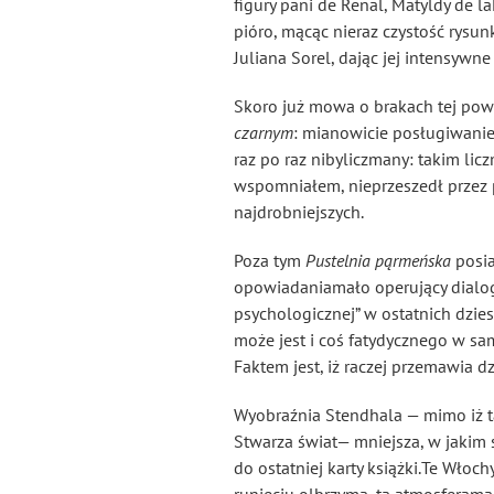
figury pani de Renal, Matyldy de l
pióro, mącąc nieraz czystość rysun
Juliana Sorel, dając jej intensywn
Skoro już mowa o brakach tej powi
czarnym
: mianowicie posługiwanie
raz po raz nibyliczmany: takim lic
wspomniałem, nieprzeszedł przez 
najdrobniejszych.
Poza tym
Pustelnia pąrmeńska
posia
opowiadaniamało operujący dialogi
psychologicznej” w ostatnich dzies
może jest i coś fatydycznego w sa
Faktem jest, iż raczej przemawia d
Wyobraźnia Stendhala — mimo iż t
Stwarza świat— mniejsza, w jakim 
do ostatniej karty książki.Te Wło