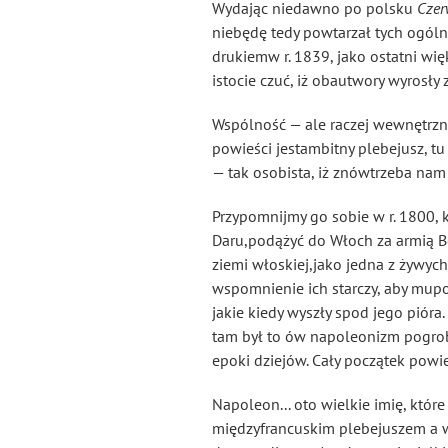
Wydając niedawno po polsku
Czer
niebędę tedy powtarzał tych ogól
drukiemw r. 1839, jako ostatni wi
istocie czuć, iż obautwory wyrosły
Wspólność — ale raczej wewnętrzna
powieści jestambitny plebejusz, t
— tak osobista, iż znówtrzeba na
Przypomnijmy go sobie w r. 1800, 
Daru,podążyć do Włoch za armią Bo
ziemi włoskiej,jako jedna z żywych 
wspomnienie ich starczy, aby mup
jakie kiedy wyszły spod jego pióra
tam był to ów napoleonizm pogrob
epoki dziejów. Cały początek powi
Napoleon... oto wielkie imię, któ
międzyfrancuskim plebejuszem a w