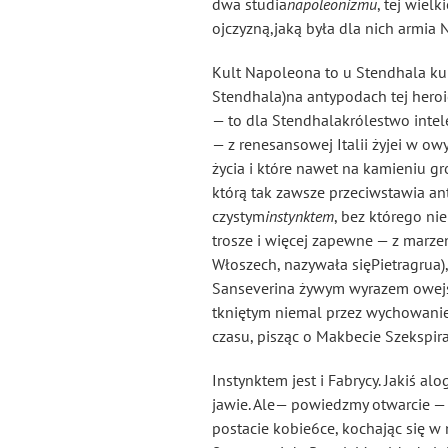
dwa studia
napoleonizmu
, tej wiel
ojczyzną,jaką była dla nich armia
Kult Napoleona to u Stendhala ku
Stendhala)na antypodach tej heroi
— to dla Stendhalakrólestwo intel
— z renesansowej Italii żyjei w o
życia i które nawet na kamieniu g
którą tak zawsze przeciwstawia a
czystym
instynktem
, bez którego ni
trosze i więcej zapewne — z marzen
Włoszech, nazywała sięPietragrua)
Sanseverina żywym wyrazem owejs
tkniętym niemal przez wychowanies
czasu, pisząc o Makbecie Szekspira
Instynktem jest i Fabrycy. Jakiś a
jawie. Ale— powiedzmy otwarcie — 
postacie kobie6ce, kochając się w