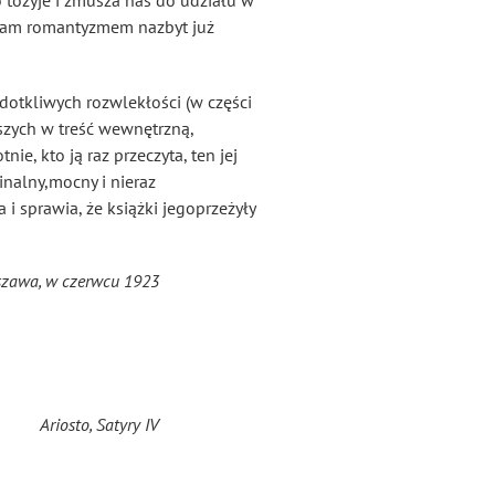
 tożyje i zmusza nas do udziału w
i nam romantyzmem nazbyt już
dotkliwych rozwlekłości (w części
szych w treść wewnętrzną,
ie, kto ją raz przeczyta, ten jej
ginalny,mocny i nieraz
 sprawia, że książki jegoprzeżyły
zawa, w czerwcu 1923
Ariosto,
Satyry
IV