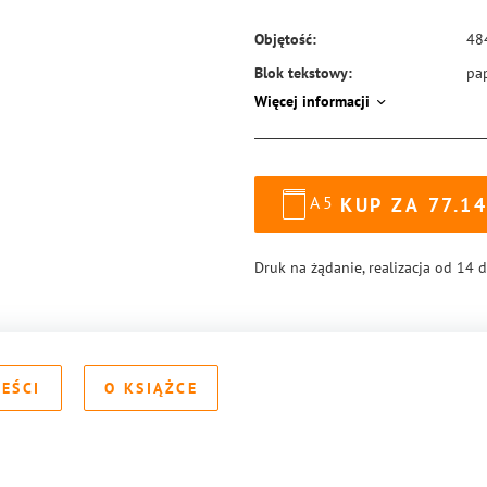
Objętość:
48
Blok tekstowy:
pa
Więcej informacji
Format:
14
Okładka:
mi
Rodzaj oprawy:
blo
A5
KUP ZA
77.14
ISBN:
97
Druk na żądanie, realizacja od 14 
REŚCI
O KSIĄŻCE