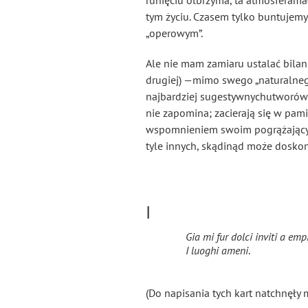
runięciu olbrzyma, ta atmosferama
tym życiu. Czasem tylko buntujemy
„operowym”.
Ale nie mam zamiaru ustalać bilan
drugiej) —mimo swego „naturalnego
najbardziej sugestywnychutworów epo
nie zapomina; zacierają się w pamię
wspomnieniem swoim pogrążający w 
tyle innych, skądinąd może doskon
I
Gia mi fur dolci inviti a empi
I luoghi ameni
.
(Do napisania tych kart natchnęły 