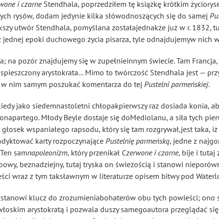
wone i czarne
Stendhala, poprzedziłem tę książkę krótkim życioryse
nych rysów, dodam jedynie kilka słówodnoszących się do samej
Pu
ększy utwór Stendhala, pomyślana zostałajednakże już w r. 1832, 
 z jednej epoki duchowego życia pisarza, tyle odnajdujemyw nich 
; na pozór znajdujemy się w zupełnieinnym świecie. Tam Francja
u spieszczony arystokrata... Mimo to twórczość Stendhala jest — 
m w nim samym poszukać komentarza do tej
Pustelni parmeńskiej
.
kiedy jako siedemnastoletni chłopakpierwszy raz dosiada konia, 
napartego. Młody Beyle dostaje się doMediolanu, a siła tych pier
głosek wspaniałego rapsodu, który się tam rozgrywał,jest taka, iż 
odyktować karty rozpoczynające
Pustelnię parmeńską
, jedne z najgo
. Ten sam
napoleonizm
, który przenikał
Czerwone i czarne
, bije i tuta
owy, beznadziejny, tutaj tryska on świeżością i stanowi nieporó
eści wraz z tym taksławnym w literaturze opisem bitwy pod Waterlo
re stanowi klucz do zrozumieniabohaterów obu tych powieści; ono
łoskim arystokratą i pozwala duszy samegoautora przeglądać się 