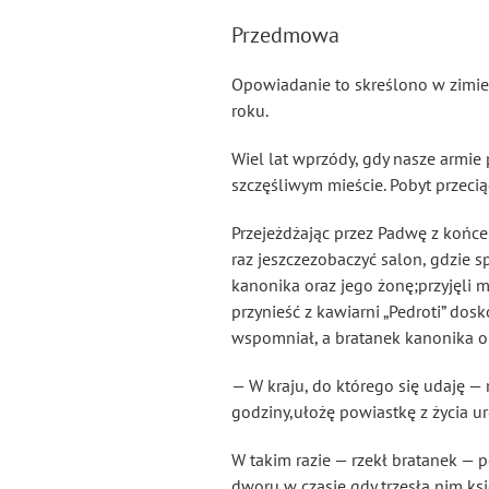
Przedmowa
Opowiadanie to skreślono w zimie 
roku.
Wiel lat wprzódy, gdy nasze armie
szczęśliwym mieście. Pobyt przecią
Przejeżdżając przez Padwę z końc
raz jeszczezobaczyć salon, gdzie 
kanonika oraz jego żonę;przyjęli m
przynieść z kawiarni „Pedroti” dos
wspomniał, a bratanek kanonika op
— W kraju, do którego się udaję — 
godziny,ułożę powiastkę z życia ur
W takim razie — rzekł bratanek —
dworu,w czasie gdy trzęsła nim księ