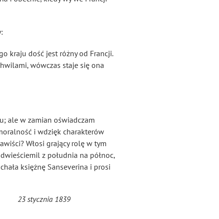
:
o kraju dość jest różny od Francji.
chwilami, wówczas staje się ona
ru; ale w zamian oświadczam
moralność i wdzięk charakterów
awiści? Włosi grający rolę w tym
dwieściemil z południa na północ,
chała księżnę Sanseverina i prosi
23 stycznia 1839