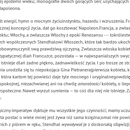
kiej epidemii wieku; monografie dwóch gorących serc usychających
 Napoleona.
lt
energii
, hymn o mocnym życiuinstynktu, hazardu i wzruszenia. 
cznej koncepcji życia, dał go kosztować Napoleon.Francja, a zwła
ektu; Włochy, a zwłaszcza Włochy z epoki Renesansu --- tokrólestw
wych współczesnych Stendhalowi Włoszech, które tak bardzo ukoch
robowymuczynił swą prawdziwą ojczyzną. Zwłaszcza włoska kobieta
ntypatycznej dlań Francuzce, pozostała — w najwspanialszych s
e istnieje dlań żadne piękno, żadnawielkość życia. I po trosze ze 
ia urodziła się tu niepokojąca Gina Pietranera(pierwsza kobieta,
, która kartom tej powieści daje tyle mocnego i oryginalnegowdzię
pokojnej, niezachwianej ani na chwilę
amoralności
kobiety, o ilep
połeczne. Nawet wyrzut sumienia — to coś dla niej nie istnieje.
.
logiczny imperatyw dyktuje mu wszystkie jego czynności; mamy uczuc
ta postać o wiele mniej jest żywa niż sama księżna;omal nie pow
 nich z piórem w ręku, Stendhal
wywoływał
je z doskonałą siłąwizj