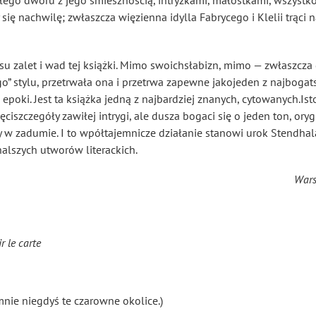
łego dworu z jego śmiesznością, intryżkami, małostkami, wszystko
 się nachwilę; zwłaszcza więzienna idylla Fabrycego i Klelii trąc
su zalet i wad tej książki. Mimo swoichsłabizn, mimo — zwłaszcza 
” stylu, przetrwała ona i przetrwa zapewne jakojeden z najbogat
ki. Jest ta książka jedną z najbardziej znanych, cytowanych.Istotn
ciszczegóły zawiłej intrygi, ale dusza bogaci się o jeden ton, ory
zadumie. I to wpółtajemnicze działanie stanowi urok Stendhala i
alszych utworów literackich.
Wars
r le carte
mnie niegdyś te czarowne okolice.)