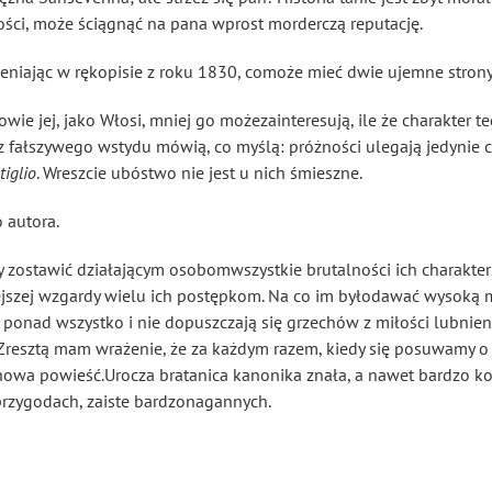
ści, może ściągnąć na pana wprost morderczą reputację.
eniając w rękopisie z roku 1830, comoże mieć dwie ujemne strony
wie jej, jako Włosi, mniej go możezainteresują, ile że charakter teg
bez fałszywego wstydu mówią, co myślą: próżności ulegają jedynie 
tiglio
. Wreszcie ubóstwo nie jest u nich śmieszne.
 autora.
y zostawić działającym osobomwszystkie brutalności ich charakte
iejszej wzgardy wielu ich postępkom. Na co im byłodawać wysoką 
 ponad wszystko i nie dopuszczają się grzechów z miłości lubnien
resztą mam wrażenie, że za każdym razem, kiedy się posuwamy o 
i nowa powieść.Urocza bratanica kanonika znała, a nawet bardzo ko
 przygodach, zaiste bardzonagannych.