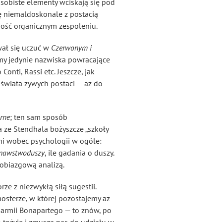
sobiste elementy wciskają się pod
się niemaldoskonale z postacią
 dość organicznym zespoleniu.
wał się uczuć w
Czerwonym i
amy jedynie nazwiska powracające
onti, Rassi etc. Jeszcze, jak
świata żywych postaci — aż do
rne
; ten sam sposób
 ze Stendhala bożyszcze „szkoły
zni wobec psychologii w ogóle:
nawstwoduszy
, ile gadania o duszy.
drobiazgową analizą.
 z niezwykłą siłą sugestii.
osferze, w której pozostajemy aż
j armii Bonapartego — to znów, po