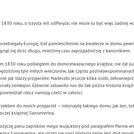
1830 roku, o trzysta mil odParyża; nie może tu być więc żadnej 
 przebiegały Europę, traf pomieściłmnie na kwaterze w domu pew
gnął się dość długo, mieliśmy czas zaprzyjaźnićsię z kanonikiem.
em 1830 roku pobiegłem do domostwazacnego księdza; nie żył już,
spędziliśmy tyle miłych wieczorów, tak często późniejwspominanyc
nie jak starzy przyjaciele. Nadeszło jeszcze kilka osób, zebraniepr
konały
zambajon
. Głównie zabawiła nas do tak późna historia księż
owiedział rzecz namoją cześć w całości.
rzekłem do moich przyjaciół — nieznajdę takiego domu jak ten; tot
oczej księżnej Sanseverina.
 pożyczę panu zapisków mego wuja,który pod paragrafem Parma ws
żna Sanseverina; ale strzeż się pan! Historia tanie jest zbyt moral