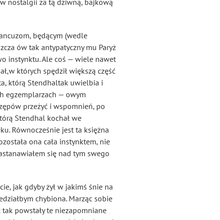
 w nostalgii za tą dziwną, bajkową
Francuzom, będącym (wedle
szcza ów tak antypatyczny mu Paryż
o instynktu. Ale coś — wiele nawet
ał,w których spędził większą część
, którą Stendhaltak uwielbia i
wych egzemplarzach — owym
strzępów przeżyć i wspomnień, po
 którą Stendhal kochał we
ku. Równocześnie jest ta księżna
ozostała ona cała instynktem, nie
 Zastanawiałem się nad tym swego
ie, jak gdyby żył w jakimś śnie na
iedziałbym chybiona. Marząc sobie
i; tak powstały te niezapomniane