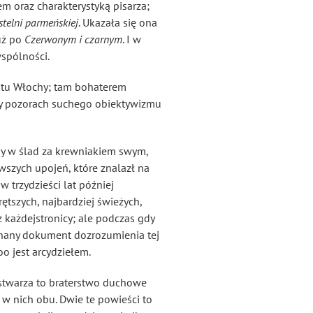
m oraz charakterystyką pisarza;
stelni parmeńskiej
. Ukazała się ona
tuż po
Czerwonym i czarnym
. I w
wspólności.
, tu Włochy; tam bohaterem
przy pozorach suchego obiektywizmu
aby w ślad za krewniakiem swym,
wszych upojeń, które znalazł na
w trzydzieści lat później
rętszych, najbardziej świeżych,
j z każdejstronicy; ale podczas gdy
wnany dokument dozrozumienia tej
o jest arcydziełem.
 stwarza to braterstwo duchowe
w nich obu. Dwie te powieści to