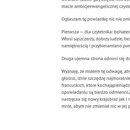
macie ambicjeewangelicznej czysto
Ogłaszam tę powiastkę nic nie zmi
Pierwsza — dla czytelnika: bohatero
Włosi sąszczerzy, dobrzy ludzie, 
namiętnością i przybieramiano
pun
Druga ujemna strona odnosi się do
Wyznaję, że miałem tę odwagę, ab
głośno, iżnie szczędzę najmoraln
francuskich, które kochająpieniądz
opowiadaniu są bardzo odmienni.Z
nastręcza się nowy krajobraz jak 
mnie, abym nie zmieniał nic w jej