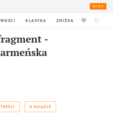
WEJDŹ
WOŚCI
KLASYKA
ZNIŻKA
fragment
-
parmeńska
 TREŚCI
O KSIĄŻCE