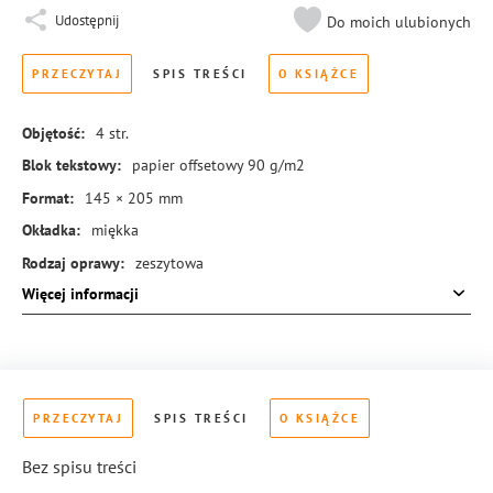
Udostępnij
Do moich ulubionych
PRZECZYTAJ
SPIS TREŚCI
O KSIĄŻCE
Objętość:
4
str.
Blok tekstowy:
papier offsetowy 90 g/m2
Format:
145 × 205 mm
Okładka:
miękka
Rodzaj oprawy:
zeszytowa
Więcej informacji
ISBN:
978-83-288-0907-9
PRZECZYTAJ
SPIS TREŚCI
O KSIĄŻCE
Bez spisu treści