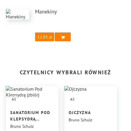
Manekiny
12.93
CZYTELNICY WYBRALI RÓWNIEŻ
A5
A5
SANATORIUM POD
OJCZYZNA
KLEPSYDRĄ
Bruno Schulz
(ZBIÓR)
Bruno Schulz