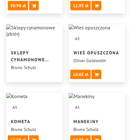
50.94
12.93
A5
SKLEPY
WIEŚ OPUSZCZONA
CYNAMONOWE
Oliver Goldsmith
(ZBIÓR)
Bruno Schulz
14.65
A5
A5
KOMETA
MANEKINY
Bruno Schulz
Bruno Schulz