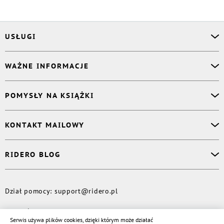
USŁUGI
Asystent osobisty
WAŻNE INFORMACJE
Korektor
Projektant okładki
O nas
POMYSŁY NA KSIĄŻKI
Druk Twojej książki
Książki Ridero
Publikacja
Pomoc
Książka wspomnień
KONTAKT MAILOWY
Polityka prywatności
Dzienniczek malucha
Książka eksperta
Dział pomocy
:
support@ridero.pl
RIDERO BLOG
Wydaj tomik poezji
Kontakt dla mediów
:
pr@ridero.pl
Dzieci też mogą pisać!
Więcej
Dział pomocy
:
support@ridero.pl
© Rideró, 2013—
2026
Serwis używa plików cookies, dzięki którym może działać