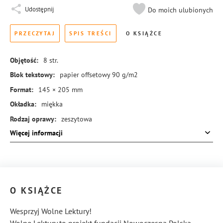
Udostępnij
Do moich ulubionych
PRZECZYTAJ
SPIS TREŚCI
O KSIĄŻCE
Objętość:
8
str.
Blok tekstowy:
papier offsetowy 90 g/m2
Format:
145 × 205 mm
Okładka:
miękka
Rodzaj oprawy:
zeszytowa
Więcej informacji
ISBN:
978-83-288-0867-6
O KSIĄŻCE
Wesprzyj Wolne Lektury!