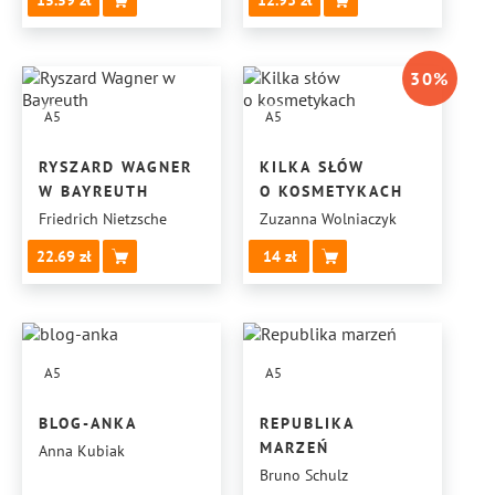
15.59
12.93
30
%
A5
A5
RYSZARD WAGNER
KILKA SŁÓW
W BAYREUTH
O KOSMETYKACH
Friedrich Nietzsche
Zuzanna Wolniaczyk
22.69
14
A5
A5
BLOG-ANKA
REPUBLIKA
MARZEŃ
Anna Kubiak
Bruno Schulz