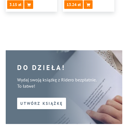
3.15
13.24
DO DZIEŁA!
Wydaj swoją książkę z Ridero bezpłatnie.
To łatwe!
UTWÓRZ KSIĄŻKĘ