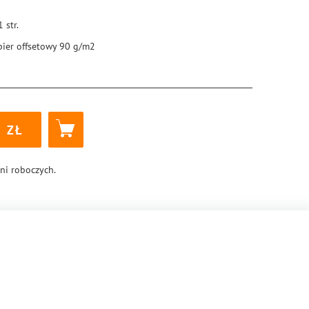
1
str.
pier offsetowy 90 g/m2
5 × 205 mm
ękka
k klejony
3
8-83-288-0865-2
dni roboczych.