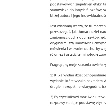
podstawowych zagadnień etyki”, tak
stanowisko do innych filozofów, s
bliżej autora i jego indywidualność
Jest wiadomą rzeczą, że tłumaczen
przestrzegać, jak tłumacz dzieł na
znajomość ducha obu języków, gdzi
oryginałmuszą umożliwić uchwycen
mówienia i w swoim duchu, by wię
również i ustalić terminologię zgo
Pragnąc, by moje starania uwieńcz
1) Kilka wydań dzieł Schopenhauer
wydanie, które wyszło nakładem We
drugie niezupełnie wiarygodne, tr
2) By czytelnikowi możliwie ułatw
rozprawy kładące podstawę etyki 