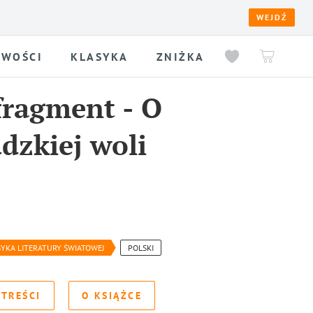
WEJDŹ
WOŚCI
KLASYKA
ZNIŻKA
fragment
-
O
dzkiej woli
SYKA LITERATURY ŚWIATOWEJ
POLSKI
 TREŚCI
O KSIĄŻCE