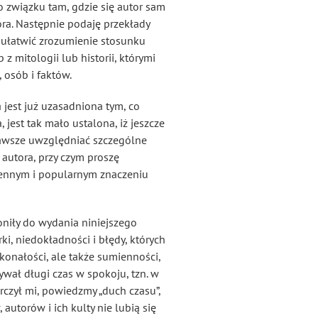
 związku tam, gdzie się autor sam
ra. Następnie podaję przekłady
 ułatwić zrozumienie stosunku
z mitologii lub historii, którymi
 osób i faktów.
 jest już uzasadniona tym, co
 jest tak mało ustalona, iż jeszcze
 zawsze uwzględniać szczególne
autora, przy czym proszę
dziennym i popularnym znaczeniu
oniły do wydania niniejszego
ki, niedokładności i błędy, których
skonałości, ale także sumienności,
ywał długi czas w spokoju, tzn. w
rczył mi, powiedzmy „duch czasu”,
 autorów i ich kulty nie lubią się