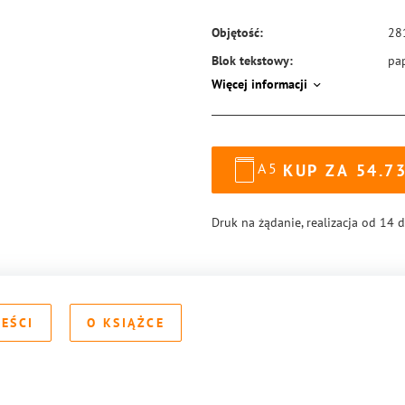
Objętość:
28
Blok tekstowy:
pa
Więcej informacji
Format:
14
Okładka:
mi
Rodzaj oprawy:
blo
A5
KUP ZA
54.7
ISBN:
97
Druk na żądanie, realizacja od 14 
REŚCI
O KSIĄŻCE