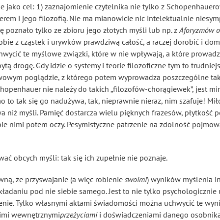
ie jako cel: 1) zaznajomienie czytelnika nie tylko z Schopenhaue
rem i jego filozofią. Nie ma mianowicie nic intelektualnie niesym
ę poznało tylko ze zbioru jego złotych myśli lub np. z
Aforyzmów o
 sobie z cząstek i urywków prawdziwą całość, a raczej dorobić i do
hwycić te myślowe związki, które w nie wpływają, a które prowadz
tą drogę. Gdy idzie o systemy i teorie filozoficzne tym to trudniej
awowym poglądzie, z którego potem wyprowadza poszczególne tak
penhauer nie należy do takich „filozofów-chorągiewek”, jest mi
o to tak się go nadużywa, tak, nieprawnie nieraz, nim szafuje! Mił
słowa niż myśli. Pamięć dostarcza wielu pięknych frazesów, płytkoś
ie nimi potem oczy. Pesymistyczne patrzenie na zdolność pojmowani
ć obcych myśli: tak się ich zupełnie nie poznaje.
ewną, że przyswajanie (a więc robienie
swoimi
) wyników myślenia i
dkładaniu pod nie siebie samego. Jest to nie tylko psychologiczni
nie. Tylko własnymi aktami świadomości można uchwycić te wyniki 
nimi wewnętrznymi
przeżyciami
i doświadczeniami danego osobnika,