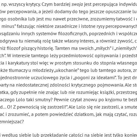
np. wszyscy krytycy. Czym bardziej
swoja
jest percepująca
indywidu
ów percepowania, a jeżeli dodamy do tego jeszcze opuszczanie lu
o osobnika lub jest mu nawet przeciwne, zrozumiemy łatwość i cz
„in minus” fałszując niektóre zasadnicze i istotne rysy percepowanyc
sądzaniu innych systemów filozoficznych, poprzednich i współcz
 odgrywa tu niemałą rolę także własny interes, a również żywość, 
iż filozof piszący historię. Tamten ma swoich „miłych” i „niemiłych
ch”. W interesie tamtego leży przedmiotowość opisywania i przedst
a i karykatury stoi więc w prostym stosunku do stopnia własnego 
kże tłumaczy u młodzieży „ukochanie” tego lub tamtego autora, z
dnostronnie uczuciowego życia i „pogoni za ideałami”. To jest dru
arty na niedostatecznej zdolności krytycznego pojmowania. Ale sto
atka, gdy zupełnie nie znając lub nie rozumiejąc książki, przestrze
 „Dlaczego Lolo taki smutny? Pewnie czytał znowu po kryjomu te be
.. O! Z pewnością się zastrzeli!”. Ale Lolo się nie zastrzeli, a smu
 i zrozumieć, a potem powiedzieć dziatkom, jak mają czytać, rozum
 zmniejszać?
według siebie lub przekładanie całości na siebie jest tylko koni