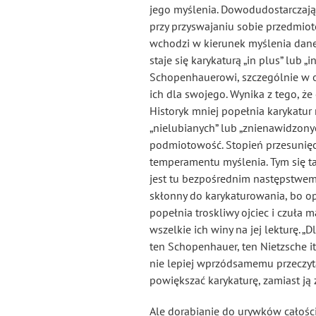
jego myślenia. Dowodudostarczają 
przy przyswajaniu sobie przedmiot
wchodzi w kierunek myślenia daneg
staje się karykaturą „in plus” lub 
Schopenhauerowi, szczególnie w o
ich dla swojego. Wynika z tego, że
Historyk mniej popełnia karykatur n
„nielubianych” lub „znienawidzony
podmiotowość. Stopień przesunięci
temperamentu myślenia. Tym się ta
jest tu bezpośrednim następstwemje
skłonny do karykaturowania, bo op
popełnia troskliwy ojciec i czuła m
wszelkie ich winy na jej lekturę.
ten Schopenhauer, ten Nietzsche itd.
nie lepiej wprzódsamemu przeczytać
powiększać karykaturę, zamiast ją
Ale dorabianie do urywków całości 