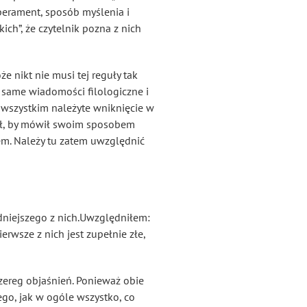
mperament, sposób myślenia i
ch”, że czytelnik pozna z nich
 nikt nie musi tej reguły tak
ą same wiadomości filologiczne i
 wszystkim należyte wniknięcie w
iał, by mówił swoim sposobem
em. Należy tu zatem uwzględnić
dniejszego z nich
.Uwzględniłem:
rwsze z nich jest zupełnie złe,
szereg objaśnień. Ponieważ obie
ego
, jak w ogóle wszystko, co