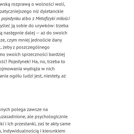
rowską rozprawą o wolności woli,
patyczniejszego niż dyletanckie
 pojedynku
albo z
Metafizyki miłości
myśleć ją sobie do urywków: trzeba
ą następnie dalej — aż do swoich
sze, czym mniej jednolicie dany
, żeby z poszczególnego
mo swoich sprzeczności bardziej
ość! Pojedynek! Ha, no, trzeba to
ć pojmowania wydrąża w nich
a ogółu ludzi jest, niestety, aż
nnych polega zawsze na
e uzasadnione, ale psychologicznie
i ich przesłanki, zaś te akty same
 indywidualnością i kierunkiem