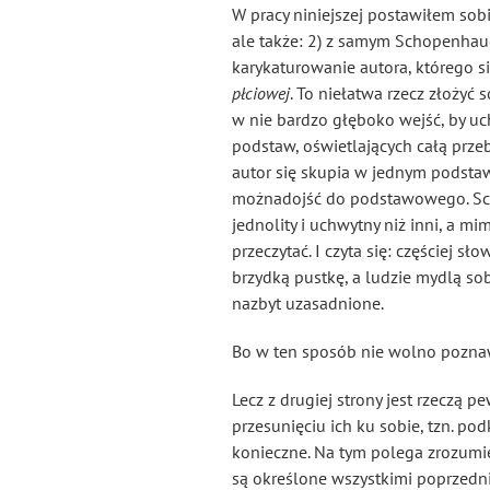
W pracy niniejszej postawiłem sob
ale także: 2) z samym Schopenhaue
karykaturowanie autora, którego si
płciowej
. To niełatwa rzecz złożyć
w nie bardzo głęboko wejść, by uc
podstaw, oświetlających całą przeby
autor się skupia w jednym podst
możnadojść do podstawowego. Scho
jednolity i uchwytny
niż inni, a mim
przeczytać. I czyta się: częściej 
brzydką pustkę, a ludzie mydlą sob
nazbyt uzasadnione.
Bo w ten sposób nie wolno poznawa
Lecz z drugiej strony jest rzeczą p
przesunięciu ich ku sobie, tzn. po
konieczne. Na tym polega zrozumie
są określone wszystkimi poprzed