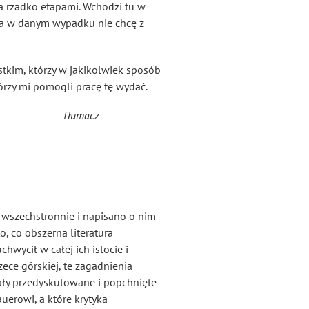
 a rzadko etapami. Wchodzi tu w
 Ja w danym wypadku nie chcę z
tkim, którzy w jakikolwiek sposób
tórzy mi pomogli pracę tę wydać.
Tłumacz
 wszechstronnie i napisano o nim
, co obszerna literatura
wycił w całej ich istocie i
zece górskiej, te zagadnienia
tały przedyskutowane i popchnięte
erowi, a które krytyka