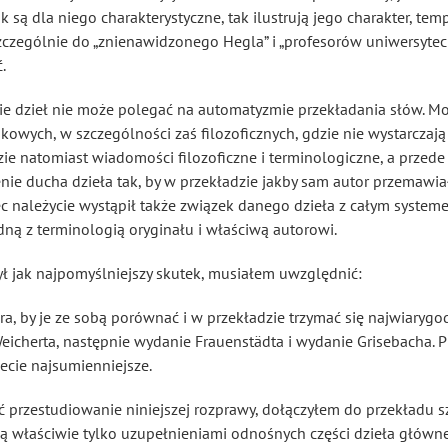
 są dla niego charakterystyczne, tak ilustrują jego charakter, te
zczególnie do „znienawidzonego Hegla” i „profesorów uniwersytecki
.
ie dzieł nie może polegać na automatyzmie przekładania słów. Może
ukowych, w szczególności zaś filozoficznych, gdzie nie wystarczaj
e natomiast wiadomości filozoficzne i terminologiczne, a przede
ie ducha dzieła tak, by w przekładzie jakby sam autor przemaw
c należycie wystąpił także związek danego dzieła z całym system
dną z terminologią oryginału i właściwą autorowi.
ył jak najpomyślniejszy skutek, musiałem uwzględnić:
a, by je ze sobą porównać i w przekładzie trzymać się najwiarygo
icherta, następnie wydanie Frauenstädta i wydanie Grisebacha. Pie
zecie najsumienniejsze
.
ić przestudiowanie niniejszej rozprawy, dołączyłem do przekładu 
są właściwie tylko uzupełnieniami odnośnych części dzieła główn