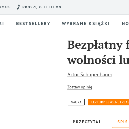
OMOC
PROSZĘ O TELEFON
KI
BESTSELLERY
WYBRANE KSIĄŻKI
NO
Bezpłatny 
wolności lu
Artur Schopenhauer
Zostaw opinię
NAUKA
LEKTURY SZKOLNE I KLA
PRZECZYTAJ
SPIS