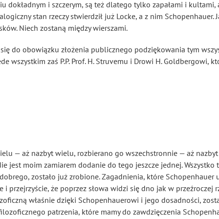
u dokładnym i szczerym, są też dlatego tylko zapałami i kultami,
nalogiczny stan rzeczy stwierdził już Locke, a z nim Schopenhauer
.
ków. Niech zostaną między wierszami.
 się do obowiązku złożenia publicznego podziękowania tym wszys
de wszystkim zaś P.P. Prof. H. Struvemu i Drowi H. Goldbergowi, k
elu — aż nazbyt wielu, rozbierano go wszechstronnie — aż nazbyt
ie jest moim zamiarem dodanie do tego jeszcze jednej. Wszystko to
obrego, zostało już zrobione. Zagadnienia, które Schopenhauer uch
i przejrzyście, że poprzez słowa widzi się dno jak w przeźroczej r
lozoficzną właśnie dzięki Schopenhauerowi i jego dosadności, zos
ilozoficznego patrzenia, które mamy do zawdzięczenia Schopenhau