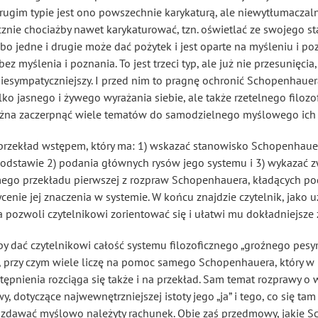
rugim typie jest ono powszechnie karykaturą, ale niewytłumaczal
icznie chociażby nawet karykaturować, tzn. oświetlać ze swojego s
bo jedne i drugie może dać pożytek i jest oparte na myśleniu i po
ez myślenia i poznania. To jest trzeci typ, ale już nie przesunięcia
niesympatyczniejszy. I przed nim to pragnę ochronić Schopenhauer
lko jasnego i żywego wyrażania siebie, ale także rzetelnego filoz
można zaczerpnąć wiele tematów do samodzielnego myślowego ich
rzekład wstępem, który ma: 1) wskazać stanowisko Schopenhauera w
odstawie 2) podania głównych rysów jego systemu i 3) wykazać zw
mego przekładu pierwszej z rozpraw Schopenhauera, kładących po
cenie jej znaczenia w systemie
. W końcu znajdzie czytelnik, jako u
ra pozwoli czytelnikowi zorientować się i ułatwi mu dokładniejsze z
, by dać czytelnikowi całość systemu filozoficznego „groźnego pes
o, przy czym wiele liczę na pomoc samego Schopenhauera, który 
stępnienia rozciąga się także i na przekład. Sam temat rozprawy o w
 dotyczące najwewnętrzniejszej istoty jego „ja” i tego, co się tam 
ń zdawać myślowo należyty rachunek. Obie zaś przedmowy, jakie 