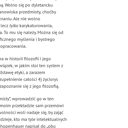
ną. Wolno się po dyletancku
tanowiska przedmioty, choćby
znaniu. Ale nie wolno
, lecz
tylko
karykaturowania,
a. To mu się należy. Można się od
oficznego myślenia i bystrego
 opracowania.
 historii filozofii i jego
iązek, w jakim stoi ten system z
dstawę etyki, a zarazem
zupełnienie całości 4) życiorys
apoznanie się z jego filozofią.
ymisty”, wprowadzić go w ten
w moim przekładzie sam przemówi
olności woli nadaje się, by zająć
dzieje, kto ma tyle intelektualnych
Schopenhauer napisał do „obu