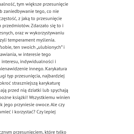
alność, tym większe przesunięcie
b zaniedbywanie tego, co nie
ęstość, z jaką to przesunięcie
h przedmiotów. Zdarzało się to i
esnych, oraz w wykorzystywaniu
czyli temperament myślenia.
”sobie, ten swoich „ulubionych” i
awiania, w interesie tego
interesu, indywidualności i
nienawidzenie innego. Karykatura
gi typ przesunięcia, najbardziej
kroć straszniejszą karykaturę
gają przed nią dziatki lub spychają
zbożne książki! Wszystkiemu winien
tek jego przyniesie owoce. Ale czy
ieć i korzystać? Czy lepiej
ecznym przesunięciem, które tylko