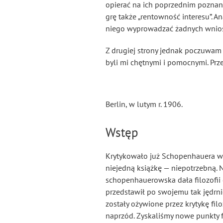
opierać na ich poprzednim poznani
grę także „rentowność interesu”. A
niego wyprowadzać żadnych wnios
Z drugiej strony jednak poczuwam
byli mi chętnymi i pomocnymi. Prze
Berlin, w lutym r. 1906.
Wstęp
Krytykowało już Schopenhauera wi
niejedną książkę — niepotrzebną. N
schopenhauerowska dała filozofii d
przedstawił po swojemu tak jędrnie 
zostały ożywione przez krytykę fi
naprzód. Zyskaliśmy nowe punkty f