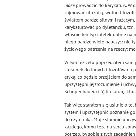
może
prowadzić do karykatury. W d
zajmować filozofią, wolno filozof
światłem bardzo silnym i rażącym, 
karykaturować po dyletancku, tzn. b
właśnie ten typ intelektualnie naj
niego bardzo wiele nauczyć: nie ty
życiowego patrzenia na rzeczy: 
W tym też celu poprzedziłem sam p
stosunek do innych filozofów na p
etyką, co będzie przejściem do sa
uprzystępni jejzrozumienie i uchwy
Schopenhauera i 5) literaturę, któ
Tak więc starałem się usilnie o to
system i uprzystępnić poznanie g
do czytelnika. Moje staranie uprzy
każdego, komu leżą na sercu sprawy,
potrzeb, by sobie z tych zagadnie