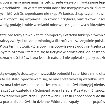
c objaśnienia moje mają na celu przede wszystkim wykazanie tego
 przekładzie lub w streszczeniu odnośne ustępy innych dzieł auto
ych, których Schopenhauer nie skąpi
.W końcu, chcąc czytelnikowi
z którymi się rozprawia lub których przytacza, oraz faktów i osób 
ywody, podaję krótkie wzmianki odnoszące się do owych filozofów,
eszcze obszerny słownik terminologiczny. Potrzeba takiego słownika
eży zważyć i to, że terminologia filozoficzna, szczególnie polska,
 Prócz terminologii, która powinna obowiązywać ogólnie, trzeba
nym filozofom. Starałem się to uczynić w odniesieniu do naszego 
loznaczności słów, która jest ich naturą, i nie upierał się przy co
tą uwagę. Wyłuszczyłem wszystkie pobudki i cele, które mnie skł
ki to się stało. Spodziewam się, że one sprzeciwważą
wszelkie uster
jest ona i niełatwa i mozolna. Jestem zupełnie świadomy jej niedo
niejszać ze względu na Schopenhauera i siebie. Przekład mój spocz
 dokładnemu przejrzeniu i poprawieniu. Czasu i sposobności dosta
ta praca ujrzała światło dzienne. Widocznie zapały dla idei, prądów,