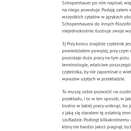
Schopenhauer po nim napisał, wię
na niego powołuje. Podaję zatem w
wszystkich cytatów w językach obc
Schopenhauera do innych filozofów, 
niejednokrotnie ilustruje swoje w
3) Przy końcu znajdzie czytelnik j
powiedziałem powyżej, przy czym nal
pozostaje dużo pracy na tym polu.
terminologie, właściwe poszczegól
czytelnika, by nie zapominał o wie
wyrazów użytych w przekładzie.
Tu muszę sobie pozwolić na osobis
przekładu, i to w ten sposób, w ja
trudno w takiej pracy uniknąć, bo 
z jaką się starałem tę ostatnią zm
szufladzie. Podległ kilkakrotnemu
który nie bardzo jakoś pragnął, by 