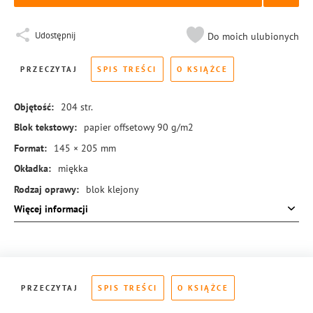
Udostępnij
Do moich ulubionych
PRZECZYTAJ
SPIS TREŚCI
O KSIĄŻCE
Objętość:
204
str.
Blok tekstowy:
papier offsetowy 90 g/m2
Format:
145 × 205 mm
Okładka:
miękka
Rodzaj oprawy:
blok klejony
Więcej informacji
ISBN:
978-83-288-0819-5
PRZECZYTAJ
SPIS TREŚCI
O KSIĄŻCE