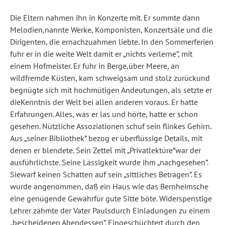
Die Eltern nahmen ihn in Konzerte mit. Er summte dann
Melodien,nannte Werke, Komponisten, Konzertsäle und die
Dirigenten, die ernachzuahmen liebte. In den Sommerferien
fuhr er in die weite Welt damit er „nichts verlerne”, mit
einem Hofmeister. Er fuhr in Berge,über Meere, an
wildfremde Küsten, kam schweigsam und stolz zurückund
begnügte sich mit hochmütigen Andeutungen, als setzte er
dieKenntnis der Welt bei allen anderen voraus. Er hatte
Erfahrungen. Alles, was er las und hörte, hatte er schon
gesehen. Nützliche Assoziationen schuf sein flinkes Gehirn.
Aus „seiner Bibliothek” bezog er überflüssige Details, mit
denen er blendete. Sein Zettel mit „Privatlektüre”war der
ausführlichste. Seine Lässigkeit wurde ihm „nachgesehen”.
Siewarf keinen Schatten auf sein „sittliches Betragen”. Es
wurde angenommen, daß ein Haus wie das Bernheimsche
eine genügende Gewährfür gute Sitte böte. Widerspenstige
Lehrer zähmte der Vater Paulsdurch Einladungen zu einem
„bescheidenen Abendessen”. Eingeschüchtert durch den