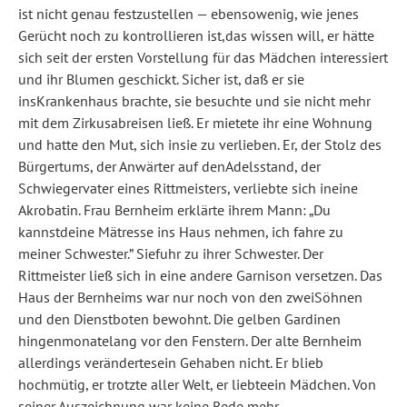
ist nicht genau festzustellen — ebensowenig, wie jenes
Gerücht noch zu kontrollieren ist,das wissen will, er hätte
sich seit der ersten Vorstellung für das Mädchen interessiert
und ihr Blumen geschickt. Sicher ist, daß er sie
insKrankenhaus brachte, sie besuchte und sie nicht mehr
mit dem Zirkusabreisen ließ. Er mietete ihr eine Wohnung
und hatte den Mut, sich insie zu verlieben. Er, der Stolz des
Bürgertums, der Anwärter auf denAdelsstand, der
Schwiegervater eines Rittmeisters, verliebte sich ineine
Akrobatin. Frau Bernheim erklärte ihrem Mann: „Du
kannstdeine Mätresse ins Haus nehmen, ich fahre zu
meiner Schwester.” Siefuhr zu ihrer Schwester. Der
Rittmeister ließ sich in eine andere Garnison versetzen. Das
Haus der Bernheims war nur noch von den zweiSöhnen
und den Dienstboten bewohnt. Die gelben Gardinen
hingenmonatelang vor den Fenstern. Der alte Bernheim
allerdings verändertesein Gehaben nicht. Er blieb
hochmütig, er trotzte aller Welt, er liebteein Mädchen. Von
seiner Auszeichnung war keine Rede mehr.