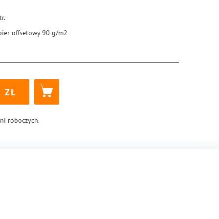
tr.
pier offsetowy 90 g/m2
5 × 205 mm
ękka
szytowa
1
8-83-288-0777-8
dni roboczych.