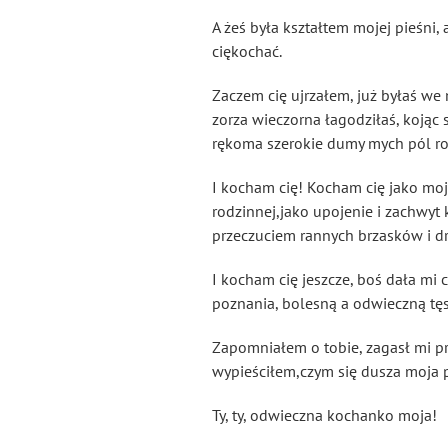
A żeś była kształtem mojej pieśni,
ciękochać.
Zaczem
cię ujrzałem, już byłaś we
zorza wieczorna łagodziłaś, kojąc 
rękoma szerokie dumy
mych pól ro
I kocham cię! Kocham cię jako moj
rodzinnej,jako upojenie i zachwyt
przeczuciem rannych brzasków i d
I kocham cię jeszcze, boś dała mi 
poznania, bolesną a odwieczną tęs
Zapomniałem o tobie, zagasł mi pr
wypieściłem,czym się dusza moja p
Ty, ty, odwieczna kochanko moja!