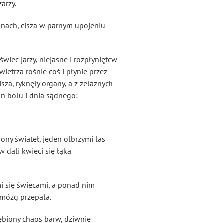
arzy.
ianach, cisza w parnym upojeniu
świec jarzy, niejasne i rozpłyniętew
ietrza rośnie coś i płynie przez
isza, ryknęły organy, a z żelaznych
eśń bólu i dnia sądnego:
iony świateł, jeden olbrzymi las
 dali kwieci się łąka
mi się świecami, a ponad nim
i mózg przepala.
kłębiony chaos barw, dziwnie