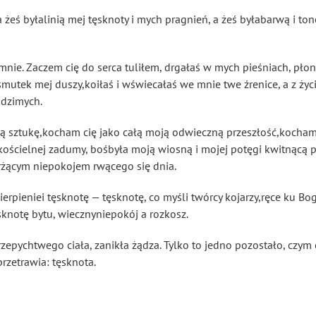
 a żeś byłalinią mej tęsknoty i mych pragnień, a żeś byłabarwą i t
 mnie. Zaczem cię do serca tuliłem, drgałaś w mych pieśniach, pło
smutek mej duszy,koiłaś i wświecałaś we mnie twe źrenice, a z ży
dzimych.
ą sztukę,kocham cię jako całą moją odwieczną przeszłość,kocham 
 kościelnej zadumy, bośbyła moją wiosną i mojej potęgi kwitnącą
rżącym niepokojem rwącego się dnia.
cierpieniei tęsknotę — tęsknotę, co myśli twórcy kojarzy,ręce ku B
knotę bytu, wiecznyniepokój a rozkosz.
zepychtwego ciała, zanikła żądza. Tylko to jedno pozostało, czym 
rzetrawia: tęsknota.