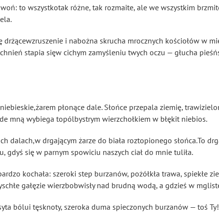
 i woń: to wszystkotak różne, tak rozmaite, ale we wszystkim brzmi
ela.
ię drżącewzruszenie i nabożna skrucha mrocznych kościołów w mię
stchnień stapia sięw cichym zamyśleniu twych oczu — głucha pieśń
niebieskie,żarem płonące dale. Słońce przepala ziemię, trawizielo
de mną wybiega topólbystrym wierzchołkiem w błękit niebios.
ch dalach,w drgającym żarze do biała roztopionego słońca.To drga
, gdyś się w parnym spowiciu naszych ciał do mnie tuliła.
bardzo kochała: szeroki step burzanów
, pożółkła trawa, spiekłe z
chłe gałęzie wierzbobwisły nad brudną wodą, a gdzieś w mgliste
syta bólui tęsknoty, szeroka duma spieczonych burzanów — toś Ty!