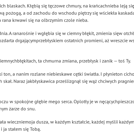
ich blaskach. Kłębią się tęczowe chmury, na krańcachnieba leją się
wą pożogą, a od zachodu do wschodu piętrzy się wściekła kaskada
a rana krwawi się na olbrzymim czole nieba.
nia. A ranarośnie i wgłębia się w ciemny błękit, zmienia sięw otchł
ozdarta drgającymprzebłyskiem ostatnich promieni, aż wreszcie wsz
emnychbłękitach, ta chmurna zmiana, przebłysk i zanik — toś Ty.
i ton, a nanim rozlane niebieskawe cętki światła. I płynieton cicho
h skał. Naraz jakbłyskawica prześlizgnął się wąż chciwych pragni
 oczu w spokojne głębie mego serca. Oplotły je w nęcącychpieszczot
tnym żarze do snu.
zała wieczniemoja dusza, w każdym kształcie, każdej myślii każdym 
 ja stałem się Tobą.