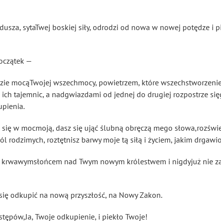
 dusza, sytaTwej boskiej siły, odrodzi od nowa w nowej potędze i pi
początek —
dzie mocąTwojej wszechmocy, powietrzem, które wszechstworzeni
 ich tajemnic, a nadgwiazdami od jednej do drugiej rozpostrze się
pienia.
sz się w mocmoją, dasz się ująć ślubną obręczą mego słowa,rozświe
l rodzimych, roztętnisz barwy moje tą siłą i życiem, jakim drgaw
ść krwawymsłońcem nad Twym nowym królestwem i nigdyjuż nie 
się odkupić na nową przyszłość, na Nowy Zakon.
astępów,Ja, Twoje odkupienie, i piekło Twoje!