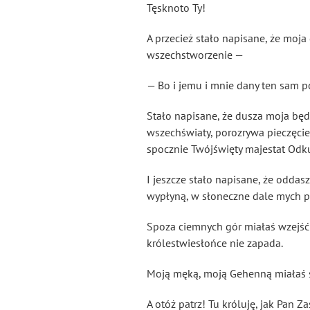
Tęsknoto Ty!
A przecież stało napisane, że moja
wszechstworzenie —
— Bo i jemu i mnie dany ten sam 
Stało napisane, że dusza moja bę
wszechświaty, porozrywa pieczęcie
spocznie Twójświęty majestat Odku
I jeszcze stało napisane, że odda
wypłyną, w słoneczne dale mych pó
Spoza ciemnych gór miałaś wzej
królestwiesłońce nie zapada.
Moją męką, moją Gehenną
miałaś 
A otóż patrz! Tu króluję, jak Pan Z