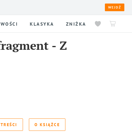
WEJDŹ
WOŚCI
KLASYKA
ZNIŻKA
fragment
-
Z
 TREŚCI
O KSIĄŻCE