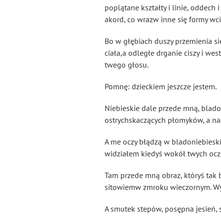
poplątane kształty i linie, oddech
akord, co wraz
w inne się formy wci
Bo w głębiach duszy przemienia s
ciała,a odległe drganie ciszy i we
twego głosu.
Pomnę: dzieckiem jeszcze jestem.
Niebieskie dale przede mną, blado
ostrychskaczących płomyków, a na
A me oczy błądzą w bladoniebieski
widziałem kiedyś wokół twych oczu
Tam przede mną obraz, któryś tak 
sitowiemw zmroku wieczornym. Wys
A smutek stepów, posępna jesień, 