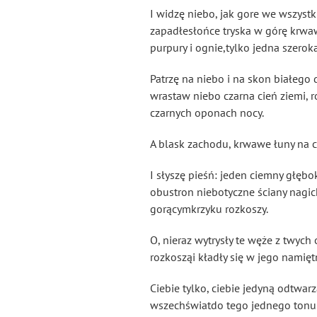
I widzę niebo, jak gore we wszystk
zapadłesłońce tryska w górę krwa
purpury i ognie,tylko jedna szerok
Patrzę na niebo i na skon
białego d
wrastaw niebo czarna cień
ziemi, r
czarnych oponach nocy.
A blask zachodu, krwawe łuny na ci
I słyszę pieśń: jeden ciemny głębok
obustron niebotyczne ściany nagic
gorącymkrzyku rozkoszy.
O, nieraz wytrysły te węże z twych
rozkosząi kładły się w jego namię
Ciebie tylko, ciebie jedyną odtwar
wszechświatdo tego jednego tonu i