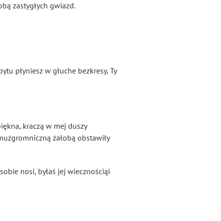
obą zastygłych gwiazd.
tu płyniesz w głuche bezkresy, Ty
piękna, kraczą w mej duszy
emużgromniczną żałobą obstawiły
obie nosi, byłaś jej wiecznościąi