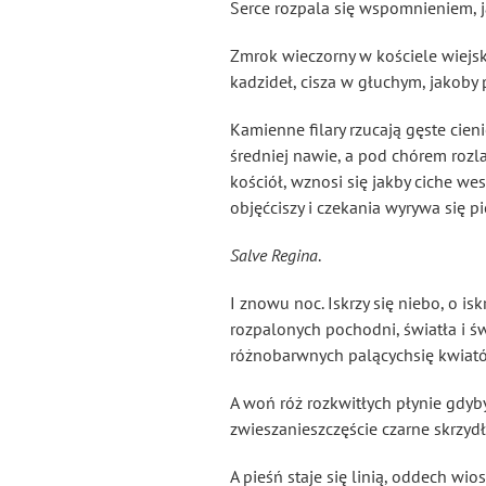
Serce rozpala się wspomnieniem, ja
Zmrok wieczorny w kościele wiejski
kadzideł, cisza w głuchym, jakob
Kamienne filary rzucają gęste cieni
średniej nawie, a pod chórem rozla
kościół, wznosi się jakby ciche wes
objęćciszy i czekania wyrywa się p
Salve Regina
.
I znowu noc. Iskrzy się niebo, o is
rozpalonych pochodni, światła i św
różnobarwnych palącychsię kwiat
A woń róż rozkwitłych płynie gdyby
zwieszanieszczęście czarne skrzydł
A pieśń staje się linią, oddech wio