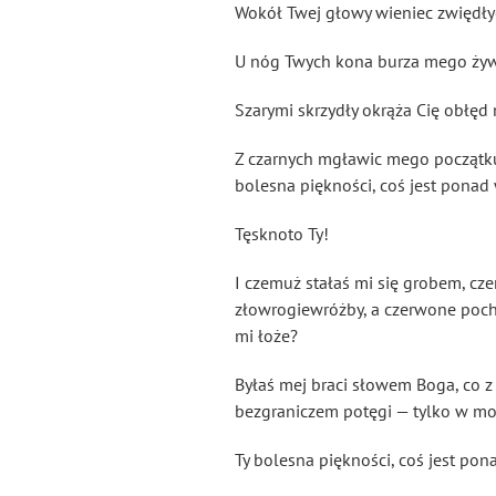
Wokół Twej głowy wieniec zwiędły
U nóg Twych kona burza mego żywo
Szarymi skrzydły okrąża Cię obłęd
Z czarnych mgławic mego początku
bolesna piękności, coś jest pona
Tęsknoto Ty!
I czemuż stałaś mi się grobem, cz
złowrogiewróżby, a czerwone poch
mi łoże?
Byłaś mej braci słowem Boga, co z 
bezgraniczem potęgi — tylko w mo
Ty bolesna piękności, coś jest po