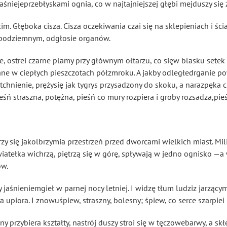
śniejeprzebłyskami ognia, co w najtajniejszej głębi mejduszy się ż
m. Głęboka cisza. Cisza oczekiwania czai się na sklepieniach i śc
y podziemnym, odgłosie organów.
e, ostrei czarne plamy przy głównym ołtarzu, co sięw blasku setek 
ne w ciepłych pieszczotach półzmroku. A jakby odległedrganie pow
tchnienie, prężysię jak tygrys przysadzony do skoku, a naraz
pęka c
ieśń straszna, potężna, pieśń co mury rozpiera i groby rozsadza,pi
krzy się jakolbrzymia przestrzeń przed dworcami wielkich miast. Mil
iatełka wichrzą, piętrzą się w górę, spływają w jedno ognisko —a w
ów.
 jaśnieniemgieł w parnej nocy letniej. I widzę tłum ludziz jarzący
a upiora. I znowuśpiew, straszny, bolesny; śpiew, co serce szarpie
sny przybiera kształty, nastrój duszy stroi się w tęczowebarwy, a s