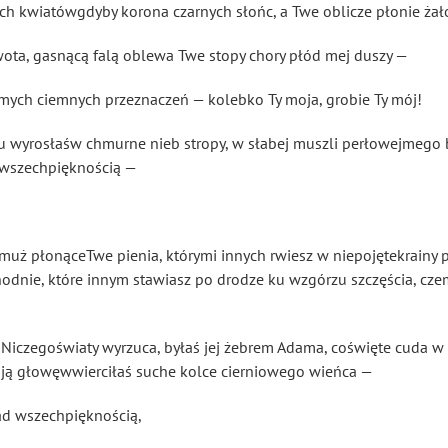
ch kwiatówgdyby korona czarnych słońc, a Twe oblicze płonie żał
ta, gasnącą falą oblewa Twe stopy chory płód mej duszy —
 mych ciemnych przeznaczeń — kolebko Ty moja, grobie Ty mój!
 wyrosłaśw chmurne nieb stropy, w słabej muszli perłowejmego by
d wszechpięknością —
emuż płonąceTwe pienia, którymi innych rwiesz w niepojętekrainy 
odnie, które innym stawiasz po drodze ku wzgórzu szczęścia, cz
Niczegoświaty wyrzuca, byłaś jej żebrem Adama, coświęte cuda w s
ją głowęwwierciłaś suche kolce cierniowego wieńca —
nad wszechpięknością,