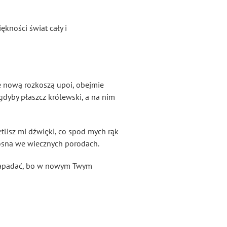
ękności świat cały i
e nową rozkoszą upoi, obejmie
gdyby płaszcz królewski, a na nim
tlisz mi dźwięki, co spod mych rąk
iosna we wiecznych porodach.
zapadać, bo w nowym Twym