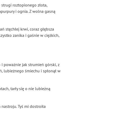
 strugi roztopionego złota,
purpury i ognia. Z wolna gasną
ań stęchłej krwi, coraz głębsza
ystko zanika i gaśnie w ciężkich,
 i poważnie jak strumień górski, z
eń, lubieżnego śmiechu i spłonął w
ach, tarły się o nie lubieżną
nastroju. Tyś mi dostroiła