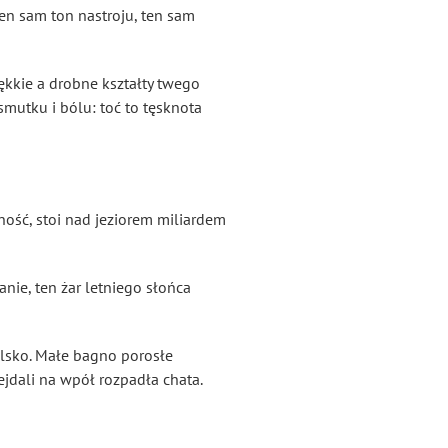
ten sam ton nastroju, ten sam
kkie a drobne kształty twego
smutku i bólu: toć to tęsknota
ność, stoi nad jeziorem miliardem
nie, ten żar letniego słońca
ielsko. Małe bagno porosłe
jdali na wpół rozpadła chata.