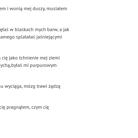
onem i wonią mej duszy, musiałem
nęłaś w blaskach mych barw, a jak
ciamego splatałaś jaśniejącymi
cię jako tchnienie mej ziemi
 pychą,byłaś mi purpurowym
ogu wyciąga, mózg trawi żądzą
cię pragnąłem, czym cię