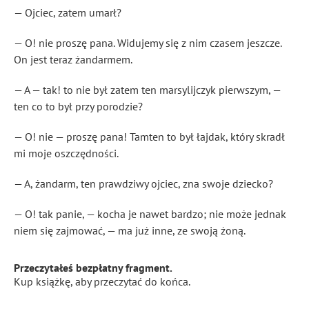
— Ojciec, zatem umarł?
— O! nie proszę pana. Widujemy się z nim czasem jeszcze.
On jest teraz żandarmem.
— A — tak! to nie był zatem ten marsylijczyk pierwszym, —
ten co to był przy porodzie?
— O! nie — proszę pana! Tamten to był łajdak, który skradł
mi moje oszczędności.
— A, żandarm, ten prawdziwy ojciec, zna swoje dziecko?
— O! tak panie, — kocha je nawet bardzo; nie może jednak
niem się zajmować, — ma już inne, ze swoją żoną.
Przeczytałeś bezpłatny fragment.
Kup książkę, aby przeczytać do końca.