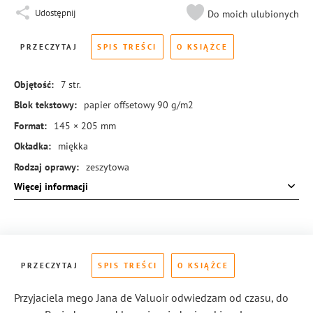
Udostępnij
Do moich ulubionych
PRZECZYTAJ
SPIS TREŚCI
O KSIĄŻCE
Objętość:
7
str.
Blok tekstowy:
papier offsetowy 90 g/m2
Format:
145 × 205 mm
Okładka:
miękka
Rodzaj oprawy:
zeszytowa
Więcej informacji
ISBN:
978-83-288-0524-8
PRZECZYTAJ
SPIS TREŚCI
O KSIĄŻCE
Przyjaciela mego Jana de Valuoir odwiedzam od czasu, do