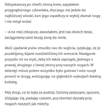
Odzyskawszy po chwili zimną krew, zapytałem
przygnębionego człowieka, dlaczego nie jedzie do
najbliższej wioski, koń jego wpadłszy w wybój złamał nogę
i nie mógł wstać.
— A no mój chłopcze, zawołałem, jest nas dwóch teraz,
zaciągniemy sami twoją żonę do mnie.
Atoli ujadanie psów zmusiło nas do wyjścia, ryzykując, że je
pozabijamy, kijami rozdzieliliśmy ich wreszcie. Następnie
przyszło mi na myśl, żeby ich także zaprządz, jednego z
prawej, drugiego z lewej strony przy naszych nogach. W
dziesięć minut potem wszystko było gotowe i wóz ruszył
powoli w drogę, wstrząsając na głębokich wybojach biedną
kobietę.
Mój drogi, co to była za podróż. Szliśmy zadyszani, spoceni,
ślizgając się, padając czasem, psy również dyszały przy
nogach naszych jak miechy.