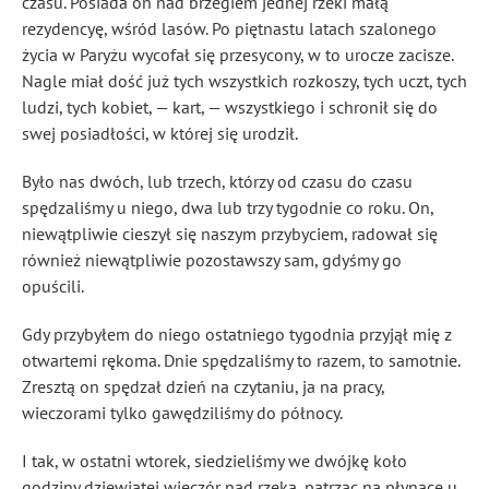
czasu. Posiada on nad brzegiem jednej rzeki małą
rezydencyę, wśród lasów. Po piętnastu latach szalonego
życia w Paryżu wycofał się przesycony, w to urocze zacisze.
Nagle miał dość już tych wszystkich rozkoszy, tych uczt, tych
ludzi, tych kobiet, — kart, — wszystkiego i schronił się do
swej posiadłości, w której się urodził.
Było nas dwóch, lub trzech, którzy od czasu do czasu
spędzaliśmy u niego, dwa lub trzy tygodnie co roku. On,
niewątpliwie cieszył się naszym przybyciem, radował się
również niewątpliwie pozostawszy sam, gdyśmy go
opuścili.
Gdy przybyłem do niego ostatniego tygodnia przyjął mię z
otwartemi rękoma. Dnie spędzaliśmy to razem, to samotnie.
Zresztą on spędzał dzień na czytaniu, ja na pracy,
wieczorami tylko gawędziliśmy do północy.
I tak, w ostatni wtorek, siedzieliśmy we dwójkę koło
godziny dziewiątej wieczór nad rzeką, patrząc na płynące u