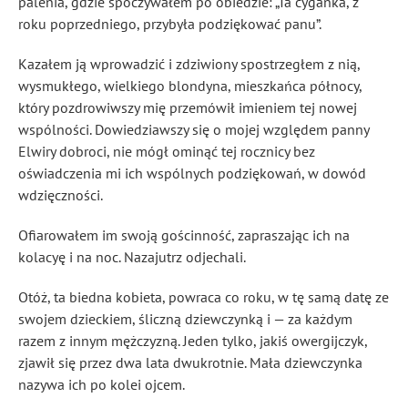
palenia, gdzie spoczywałem po obiedzie: „Ta cyganka, z
roku poprzedniego, przybyła podziękować panu”.
Kazałem ją wprowadzić i zdziwiony spostrzegłem z nią,
wysmukłego, wielkiego blondyna, mieszkańca północy,
który pozdrowiwszy mię przemówił imieniem tej nowej
wspólności. Dowiedziawszy się o mojej względem panny
Elwiry dobroci, nie mógł ominąć tej rocznicy bez
oświadczenia mi ich wspólnych podziękowań, w dowód
wdzięczności.
Ofiarowałem im swoją gościnność, zapraszając ich na
kolacyę i na noc. Nazajutrz odjechali.
Otóż, ta biedna kobieta, powraca co roku, w tę samą datę ze
swojem dzieckiem, śliczną dziewczynką i — za każdym
razem z innym mężczyzną. Jeden tylko, jakiś owergijczyk,
zjawił się przez dwa lata dwukrotnie. Mała dziewczynka
nazywa ich po kolei ojcem.