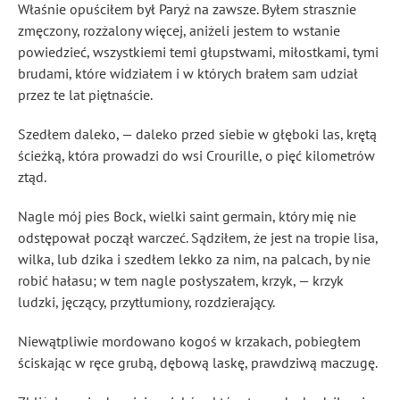
Właśnie opuściłem był Paryż na zawsze. Byłem strasznie
zmęczony, rozżalony więcej, aniżeli jestem to wstanie
powiedzieć, wszystkiemi temi głupstwami, miłostkami, tymi
brudami, które widziałem i w których brałem sam udział
przez te lat piętnaście.
Szedłem daleko, — daleko przed siebie w głęboki las, krętą
ścieżką, która prowadzi do wsi Crourille, o pięć kilometrów
ztąd.
Nagle mój pies Bock, wielki saint germain, który mię nie
odstępował począł warczeć. Sądziłem, że jest na tropie lisa,
wilka, lub dzika i szedłem lekko za nim, na palcach, by nie
robić hałasu; w tem nagle posłyszałem, krzyk, — krzyk
ludzki, jęczący, przytłumiony, rozdzierający.
Niewątpliwie mordowano kogoś w krzakach, pobiegłem
ściskając w ręce grubą, dębową laskę, prawdziwą maczugę.