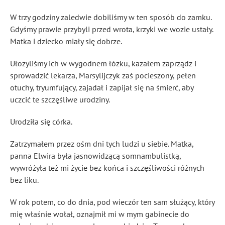
W trzy godziny zaledwie dobiliśmy w ten sposób do zamku.
Gdyśmy prawie przybyli przed wrota, krzyki we wozie ustały.
Matka i dziecko miały się dobrze.
Ułożyliśmy ich w wygodnem łóżku, kazałem zaprządz i
sprowadzić lekarza, Marsylijczyk zaś pocieszony, pełen
otuchy, tryumfujący, zajadał i zapijał się na śmierć, aby
uczcić te szczęśliwe urodziny.
Urodziła się córka.
Zatrzymałem przez ośm dni tych ludzi u siebie. Matka,
panna Elwira była jasnowidzącą somnambulistką,
wywróżyła też mi życie bez końca i szczęśliwości różnych
bez liku.
W rok potem, co do dnia, pod wieczór ten sam służący, który
mię właśnie wołał, oznajmił mi w mym gabinecie do