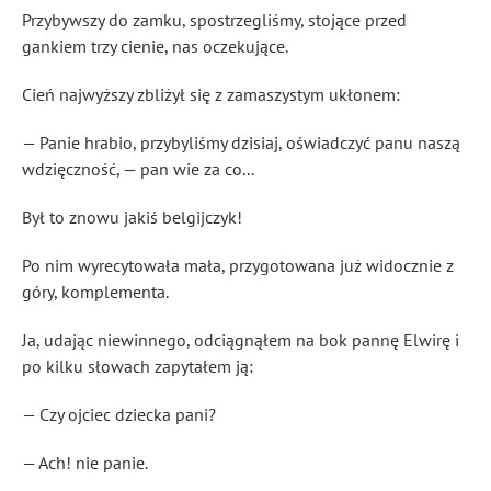
Przybywszy do zamku, spostrzegliśmy, stojące przed
gankiem trzy cienie, nas oczekujące.
Cień najwyższy zbliżył się z zamaszystym ukłonem:
— Panie hrabio, przybyliśmy dzisiaj, oświadczyć panu naszą
wdzięczność, — pan wie za co...
Był to znowu jakiś belgijczyk!
Po nim wyrecytowała mała, przygotowana już widocznie z
góry, komplementa.
Ja, udając niewinnego, odciągnąłem na bok pannę Elwirę i
po kilku słowach zapytałem ją:
— Czy ojciec dziecka pani?
— Ach! nie panie.