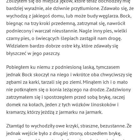
Zbliżyłem się do miejsca jęków, które teraz dochodziły mię
bardziej wyraźnie, ale dziwnie przytłumione. Zdawało się, że
wychodzą z jakiegoś domu, lub może budy węglarza. Bock,
biegnąc na trzy kroki przedemną, zatrzymał się, nawrócił
podniecony i warczał nieustannie. Nagle inny pies, wielki
czarny pies, o świecących ślepiach zastąpił nam drogę.
Widziałem bardzo dobrze ostre kły, które zdawały się
błyszczeć w jego paszczy.
Pobiegłem ku niemu z podniesioną laską, tymczasem
jednak Bock skoczył na niego i wkrótce oba chwyciwszy się
zębami za karki, tarzali się po ziemi. Minąłem ich i o mało
nie potknąłem się o konia leżącego na drodze. Zadziwiony
zatrzymałem się i spostrzegłem przed sobą brykę, raczej
domek na kołach, jeden z tych wózków linoskoków i
kramarzy, którzy jeżdżą z jarmarku na jarmark.
Ztamtąd to wychodziły owe krzyki, straszne, bezustanne. Że
jednak wejście było z drugiej strony, obszedłem brykę,