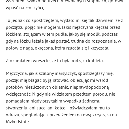
wszedłem szybko po trzech drewnianych stopniach, gotowy
wpaść na złoczyńcę.
To jednak co spostrzegłem, wydało mi się tak dziwnem, że z
początku pojąć nie mogłem. Jakiś mężczyzna klęczał przed
łóżkiem, stojącem w tem pudle, jakby się modlił, podczas
gdy na łóżku leżała jakaś postać, trudna do rozpoznania, w
połowie naga, okręcona, która rzucała się i krzyczała.
Zrozumiałem wreszcie, że to była rodząca kobieta.
Mężczyzna, jakiś szalony marsylczyk, spostrzegłszy mię,
począł mię błagać by ją ratować, obiecując mi wśród
potoków niezliczonych obietnic, nieprawdopodobną
wdzięczność. Nigdy nie widziałem przedtem porodu, nie
pomagałem nigdy przy takim wypadku żadnemu
stworzeniu, ani suce, ani kotce, i oświadczyłem mu to
odrazu, spoglądając z przerażeniem na ową krzyczącą na
łóżku istotę.