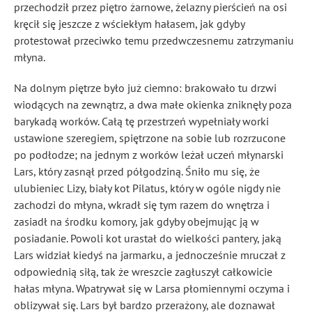
przechodził przez piętro żarnowe, żelazny pierścień na osi
kręcił się jeszcze z wściekłym hałasem, jak gdyby
protestował przeciwko temu przedwczesnemu zatrzymaniu
młyna.
Na dolnym piętrze było już ciemno: brakowało tu drzwi
wiodących na zewnątrz, a dwa małe okienka zniknęły poza
barykadą worków. Całą tę przestrzeń wypełniały worki
ustawione szeregiem, spiętrzone na sobie lub rozrzucone
po podłodze; na jednym z worków leżał uczeń młynarski
Lars, który zasnął przed półgodziną. Śniło mu się, że
ulubieniec Lizy, biały kot Pilatus, który w ogóle nigdy nie
zachodzi do młyna, wkradł się tym razem do wnętrza i
zasiadł na środku komory, jak gdyby obejmując ją w
posiadanie. Powoli kot urastał do wielkości pantery, jaką
Lars widział kiedyś na jarmarku, a jednocześnie mruczał z
odpowiednią siłą, tak że wreszcie zagłuszył całkowicie
hałas młyna. Wpatrywał się w Larsa płomiennymi oczyma i
oblizywał się. Lars był bardzo przerażony, ale doznawał