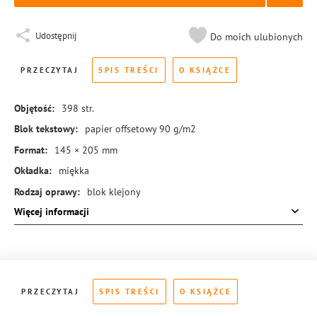
Udostępnij
Do moich ulubionych
PRZECZYTAJ
SPIS TREŚCI
O KSIĄŻCE
Objętość:
398
str.
Blok tekstowy:
papier offsetowy 90 g/m2
Format:
145 × 205 mm
Okładka:
miękka
Rodzaj oprawy:
blok klejony
Więcej informacji
ISBN:
978-83-288-0221-6
PRZECZYTAJ
SPIS TREŚCI
O KSIĄŻCE