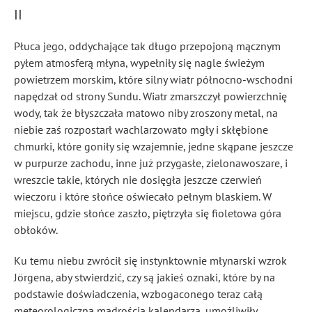
II
Płuca jego, oddychające tak długo przepojoną mącznym
pyłem atmosferą młyna, wypełniły się nagle świeżym
powietrzem morskim, które silny wiatr północno-wschodni
napędzał od strony Sundu. Wiatr zmarszczył powierzchnię
wody, tak że błyszczała matowo niby zroszony metal, na
niebie zaś rozpostarł wachlarzowato mgły i skłębione
chmurki, które goniły się wzajemnie, jedne skąpane jeszcze
w purpurze zachodu, inne już przygasłe, zielonawoszare, i
wreszcie takie, których nie dosięgła jeszcze czerwień
wieczoru i które słońce oświecało pełnym blaskiem. W
miejscu, gdzie słońce zaszło, piętrzyła się fioletowa góra
obłoków.
Ku temu niebu zwrócił się instynktownie młynarski wzrok
Jörgena, aby stwierdzić, czy są jakieś oznaki, które by na
podstawie doświadczenia, wzbogaconego teraz całą
meteorologiczną mądrością kalendarza, umożliwiły