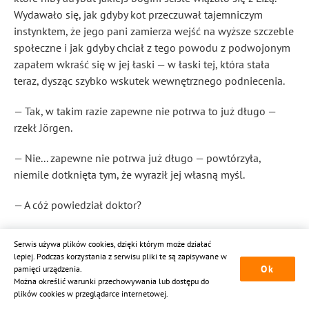
Wydawało się, jak gdyby kot przeczuwał tajemniczym
instynktem, że jego pani zamierza wejść na wyższe szczeble
społeczne i jak gdyby chciał z tego powodu z podwojonym
zapałem wkraść się w jej łaski — w łaski tej, która stała
teraz, dysząc szybko wskutek wewnętrznego podniecenia.
— Tak, w takim razie zapewne nie potrwa to już długo —
rzekł Jörgen.
— Nie... zapewne nie potrwa już długo — powtórzyła,
niemile dotknięta tym, że wyraził jej własną myśl.
— A cóż powiedział doktor?
Liza pochyliła się, jak gdyby poddając się pieszczocie kota i
Serwis używa plików cookies, dzięki którym może działać
pogłaskała zwierzę.
lepiej. Podczas korzystania z serwisu pliki te są zapisywane w
Ok
pamięci urządzenia.
— Tego nie wiem.
Można określić warunki przechowywania lub dostępu do
plików cookies w przeglądarce internetowej.