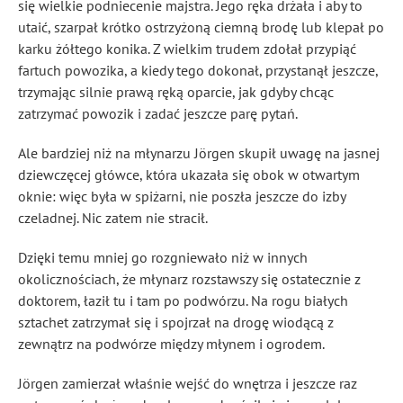
się wielkie podniecenie majstra. Jego ręka drżała i aby to
utaić, szarpał krótko ostrzyżoną ciemną brodę lub klepał po
karku żółtego konika. Z wielkim trudem zdołał przypiąć
fartuch powozika, a kiedy tego dokonał, przystanął jeszcze,
trzymając silnie prawą ręką oparcie, jak gdyby chcąc
zatrzymać powozik i zadać jeszcze parę pytań.
Ale bardziej niż na młynarzu Jörgen skupił uwagę na jasnej
dziewczęcej główce, która ukazała się obok w otwartym
oknie: więc była w spiżarni, nie poszła jeszcze do izby
czeladnej. Nic zatem nie stracił.
Dzięki temu mniej go rozgniewało niż w innych
okolicznościach, że młynarz rozstawszy się ostatecznie z
doktorem, łaził tu i tam po podwórzu. Na rogu białych
sztachet zatrzymał się i spojrzał na drogę wiodącą z
zewnątrz na podwórze między młynem i ogrodem.
Jörgen zamierzał właśnie wejść do wnętrza i jeszcze raz