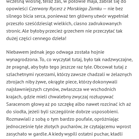
wczesną wiosnę, teraz zaś, w połowie maja, zabrał się do
opowieści
Czerwony Rycerz z Morskiego Zamku
— nie bez
silnego bicia serca, ponieważ ten główny utwór wypełniał
przeszło sześćdziesiąt wielkich, ciasno zadrukowanych
stronic. Ale byłoby przecież grzechem nie przeczytać tak
dużej części cennego dzieła!
Niebawem jednak jego odwaga została hojnie
wynagrodzona. To, co wyczytał tutaj, było tak nadzwyczajne,
że pragnął, aby było tego jeszcze raz tyle. Obcował tutaj z
szlachetnymi rycerzami, którzy zawsze chadzali w żelaznych
zbrojach niby żywe, okrągłe piece, którzy dokonywali
najsławniejszych czynów, zwłaszcza we wschodnich
krajach, gdzie mieli chwalebny zwyczaj rozłupywać
Saracenom głowy aż po szczękę albo nawet rozcinać ich aż
do siodła, jeżeli byli szczególnie dobrze usposobieni.
Rozmawiali z sobą o tym bardzo poufale, opróżniając
jednocześnie tyle złotych pucharów, że czytającemu wprost
zasychało w gardle. A kiedy wypili ostatni puchar, kładli