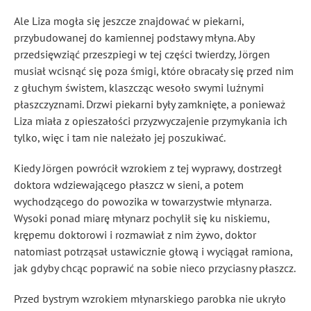
Ale Liza mogła się jeszcze znajdować w piekarni,
przybudowanej do kamiennej podstawy młyna. Aby
przedsięwziąć przeszpiegi w tej części twierdzy, Jörgen
musiał wcisnąć się poza śmigi, które obracały się przed nim
z głuchym świstem, klaszcząc wesoło swymi luźnymi
płaszczyznami. Drzwi piekarni były zamknięte, a ponieważ
Liza miała z opieszałości przyzwyczajenie przymykania ich
tylko, więc i tam nie należało jej poszukiwać.
Kiedy Jörgen powrócił wzrokiem z tej wyprawy, dostrzegł
doktora wdziewającego płaszcz w sieni, a potem
wychodzącego do powozika w towarzystwie młynarza.
Wysoki ponad miarę młynarz pochylił się ku niskiemu,
krępemu doktorowi i rozmawiał z nim żywo, doktor
natomiast potrząsał ustawicznie głową i wyciągał ramiona,
jak gdyby chcąc poprawić na sobie nieco przyciasny płaszcz.
Przed bystrym wzrokiem młynarskiego parobka nie ukryło