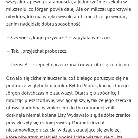
wszystko z pewną starannością, a jednocześnie czekała w
milczeniu, co Jörgen powie dalej. Ale on milczał uporczywie
niby ktoś, kto ma w ręku wysoki atut i nie chce go wygrać,
zanim nadejdzie dobra sposobność.
— Czy wiesz, kogo przywiózł? — zapytała wreszcie.
— Tak... przyjechał proboszcz.
— Jezusie! — szepnęła przerażona i odwróciła się ku niemu.
Ozwało się ciche miauczenie, coś białego poruszyło się na
podłodze w głębokim mroku. Był to Pilatus, kocur, którego
Jörgen dotychczas nie zauważył. Otarł się o spódnicę i
mrucząc pieszczotliwie, wyciągnął szyję, tak że jego szeroka
głowa, podobna w zmierzchu do łba ogromnej żmii,
dotknęła niemal kolana Lizy. Wydawało się, że żółte źrenice
powiększyły się i silniej świecą. Parobek doznał
niesamowitego uczucia, widząc skradające się zwierzę,
które niby atrybut jakiejś bogini ściśle wiązało się z Lizą.