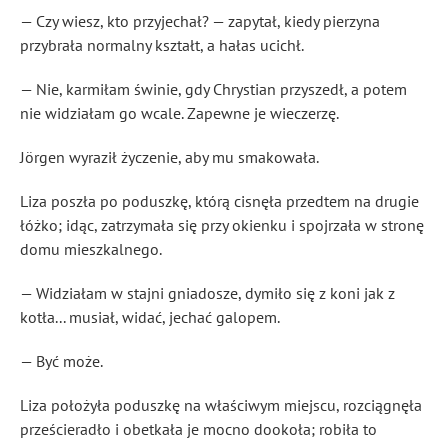
— Czy wiesz, kto przyjechał? — zapytał, kiedy pierzyna
przybrała normalny kształt, a hałas ucichł.
— Nie, karmiłam świnie, gdy Chrystian przyszedł, a potem
nie widziałam go wcale. Zapewne je wieczerzę.
Jörgen wyraził życzenie, aby mu smakowała.
Liza poszła po poduszkę, którą cisnęła przedtem na drugie
łóżko; idąc, zatrzymała się przy okienku i spojrzała w stronę
domu mieszkalnego.
— Widziałam w stajni gniadosze, dymiło się z koni jak z
kotła... musiał, widać, jechać galopem.
— Być może.
Liza położyła poduszkę na właściwym miejscu, rozciągnęła
prześcieradło i obetkała je mocno dookoła; robiła to