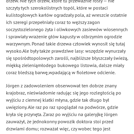
drzew. Nie tych drzew, które tu przeważnie rosły — nie
szczyty tych szerokolistnych topól, które w postaci
kulistogłowych karłów ogradzały pola, aż wreszcie ostatnie
ich szeregi przepełniały coraz to węższy zagon
soczystozielonego żyta i oliwkowych zasiewów wiosennych
i sprawiały wrażenie głów kapusty w olbrzymim ogrodzie
warzywnym. Ponad takie drzewa człowiek wynosił się tutaj
wysoko.Ale były także prawdziwe lasy: wszędzie wynurzały
się spośródtopolowych zarośli, najbliższe błyszczały świeżą,
miękką zieleniąmłodego bukowego listowia, dalsze miały
coraz bledszą barwę,wpadającą w fioletowe odcienie.
Jörgen z zadowoleniem obserwował ten dobrze znany
krajobraz, nieświadomie radując się jego rozległością po
wyjściu z ciemnej klatki młyna, gdzie tak długo był
uwięziony. Ale raz po raz spoglądał na podwórze, gdzie
kryła się przynęta. Zaraz po wyjściu na galeryjkę Jörgen
zauważył, że jednokonny powozik doktora stoi przed
drzwiami domu; rozważał więc, czy wobec tego jest