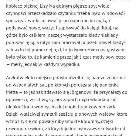
kobiece pięknej Lizy. Na dolnym piętrze zbyt wiele
czynności przeszkadzało czytaniu: trzeba było windować i
spuszczać worki, usuwać je po napełnieniu mąką i
podsuwać nowe, ważyć i zapisywać do księgi. Tutaj, na
górze było całkiem inaczej: wystarczało kiedy niekiedy
poruszyć ręką, a młyn sam pracował; a jeżeli nawet kiedyś
zabrakło tej pomocnej ręki, to jedynym złym następstwem
było tylko to, że kamienie przez jakiś czas mełły powietrze
— mełły jednak w każdym wypadku.
Aczkolwiek to miejsce pobytu różniło się bardzo znacznie
od wspaniałych sal, po których poruszała się panienka
Metta — to jednak zdawało się Jörgenowi, że przynależy do
opowieści; w ckliwy, sycący zapach mąki wkradała się
nieokreślona woń rycerskiej epoki i zamkowego życia.
Dzięki właściwej symetrii sześciu pionowych walców, które
wznosiły się do powały
niby smukłe kolumny, dzięki
czworgu drzwiom, z których jedne były zawsze otwarte od
strony ganku, dzięki spuszczanej klapie przypominającej