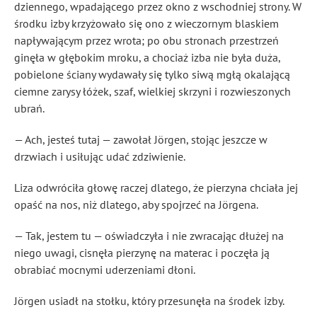
dziennego, wpadającego przez okno z wschodniej strony. W
środku izby krzyżowało się ono z wieczornym blaskiem
napływającym przez wrota; po obu stronach przestrzeń
ginęła w głębokim mroku, a chociaż izba nie była duża,
pobielone ściany wydawały się tylko siwą mgłą okalającą
ciemne zarysy łóżek, szaf, wielkiej skrzyni i rozwieszonych
ubrań.
— Ach, jesteś tutaj — zawołał Jörgen, stojąc jeszcze w
drzwiach i usiłując udać zdziwienie.
Liza odwróciła głowę raczej dlatego, że pierzyna chciała jej
opaść na nos, niż dlatego, aby spojrzeć na Jörgena.
— Tak, jestem tu — oświadczyła i nie zwracając dłużej na
niego uwagi, cisnęła pierzynę na materac i poczęła ją
obrabiać mocnymi uderzeniami dłoni.
Jörgen usiadł na stołku, który przesunęła na środek izby.