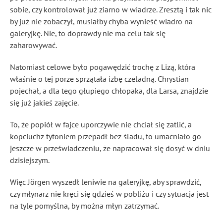
sobie, czy kontrolował już ziarno w wiadrze. Zresztą i tak nic
by już nie zobaczył, musiałby chyba wynieść wiadro na
galeryjkę. Nie, to doprawdy nie ma celu tak się
zaharowywać.
Natomiast celowe było pogawędzić trochę z Lizą, która
właśnie o tej porze sprzątała izbę czeladną. Chrystian
pojechał, a dla tego głupiego chłopaka, dla Larsa, znajdzie
się już jakieś zajęcie.
To, że popiół w fajce uporczywie nie chciał się zatlić, a
kopciuchz tytoniem przepadł bez śladu, to umacniało go
jeszcze w przeświadczeniu, że napracował się dosyć w dniu
dzisiejszym.
Więc Jörgen wyszedł leniwie na galeryjkę, aby sprawdzić,
czy młynarz nie kręci się gdzieś w pobliżu i czy sytuacja jest
na tyle pomyślna, by można młyn zatrzymać.