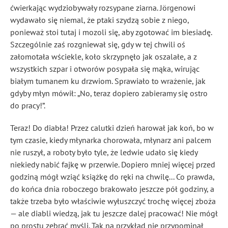
ćwierkając wydziobywały rozsypane ziarna. Jörgenowi
wydawało się niemal, że ptaki szydzą sobie z niego,
ponieważ stoi tutaj i mozoli się, aby zgotować im biesiadę.
Szczególnie zaś rozgniewał się, gdy w tej chwili oś
załomotała wściekle, koło skrzypnęło jak oszalałe, a z
wszystkich szpar i otworów posypała się mąka, wirując
białym tumanem ku drzwiom. Sprawiało to wrażenie, jak
gdyby młyn mówił: „No, teraz dopiero zabieramy się ostro
do pracy!”.
Teraz! Do diabła! Przez calutki dzień harował jak koń, bo w
tym czasie, kiedy młynarka chorowała, młynarz ani palcem
nie ruszył, a roboty było tyle, że ledwie udało się kiedy
niekiedy nabić fajkę w przerwie. Dopiero mniej więcej przed
godziną mógł wziąć książkę do ręki na chwilę... Co prawda,
do końca dnia roboczego brakowało jeszcze pół godziny, a
także trzeba było właściwie wyłuszczyć trochę więcej zboża
— ale diabli wiedzą, jak tu jeszcze dalej pracować! Nie mógł
po prostu zebrać myśli. Tak na przykład nie przypominał