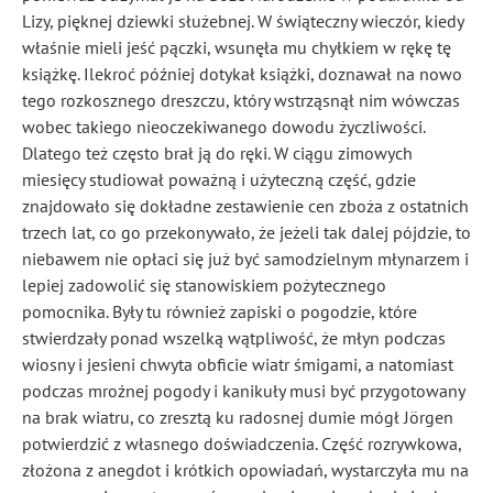
Lizy, pięknej dziewki służebnej. W świąteczny wieczór, kiedy
właśnie mieli jeść pączki, wsunęła mu chyłkiem w rękę tę
książkę. Ilekroć później dotykał książki, doznawał na nowo
tego rozkosznego dreszczu, który wstrząsnął nim wówczas
wobec takiego nieoczekiwanego dowodu życzliwości.
Dlatego też często brał ją do ręki. W ciągu zimowych
miesięcy studiował poważną i użyteczną część, gdzie
znajdowało się dokładne zestawienie cen zboża z ostatnich
trzech lat, co go przekonywało, że jeżeli tak dalej pójdzie, to
niebawem nie opłaci się już być samodzielnym młynarzem i
lepiej zadowolić się stanowiskiem pożytecznego
pomocnika. Były tu również zapiski o pogodzie, które
stwierdzały ponad wszelką wątpliwość, że młyn podczas
wiosny i jesieni chwyta obficie wiatr śmigami, a natomiast
podczas mroźnej pogody i kanikuły musi być przygotowany
na brak wiatru, co zresztą ku radosnej dumie mógł Jörgen
potwierdzić z własnego doświadczenia. Część rozrywkowa,
złożona z anegdot i krótkich opowiadań, wystarczyła mu na