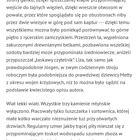
wejście do tajnych więzień, dzięki wreszcie otworom w
powale, przez które spoglądało się po obustronach niby
przez dwie wieżyce w górę pod sam kaptur --- dzięki temu
wszystkiemu można było poniekąd porównywać to górne
piętro z rycerskim zamczyskiem. Przestrzeń ta, wypełniona
zakurzonymi drewnianymi belkami, pozbawiona wszelkiej
ozdoby bardziej może przypominała średniowiecze, aniżeli
przypuszczał „łaskawy czytelnik”. Liza, tak samo jak
prawdopodobnie Jörgen, w swym codziennym stroju
roboczym była podobniejsza do prawdziwej dziewicy Metty
z okresu wojen krzyżowych, niż to można było sądzić na
podstawie kwiecistego opisu autora.
Wiał lekki wiatr. Wszystkie trzy kamienie młyńskie
wyłączono. Pracowały tylko łuszczarka i sortownica, której
małe kółko warczało nieznużenie tuż przy otwartych
drzwiach. Regularny szmer jakby trącej piły mieszał się z
przypominającym łoskot wodospadu szumem zboża w