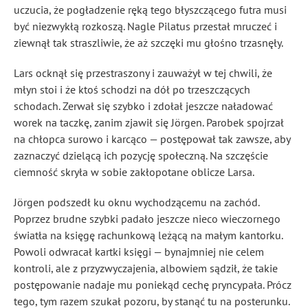
uczucia, że pogładzenie ręką tego błyszczącego futra musi
być niezwykłą rozkoszą. Nagle Pilatus przestał mruczeć i
ziewnął tak straszliwie, że aż szczęki mu głośno trzasnęły.
Lars ocknął się przestraszony i zauważył w tej chwili, że
młyn stoi i że ktoś schodzi na dół po trzeszczących
schodach. Zerwał się szybko i zdołał jeszcze naładować
worek na taczkę, zanim zjawił się Jörgen. Parobek spojrzał
na chłopca surowo i karcąco — postępował tak zawsze, aby
zaznaczyć dzielącą ich pozycję społeczną. Na szczęście
ciemność skryła w sobie zakłopotane oblicze Larsa.
Jörgen podszedł ku oknu wychodzącemu na zachód.
Poprzez brudne szybki padało jeszcze nieco wieczornego
światła na księgę rachunkową leżącą na małym kantorku.
Powoli odwracał kartki księgi — bynajmniej nie celem
kontroli, ale z przyzwyczajenia, albowiem sądził, że takie
postępowanie nadaje mu poniekąd cechę pryncypała. Prócz
tego, tym razem szukał pozoru, by stanąć tu na posterunku.