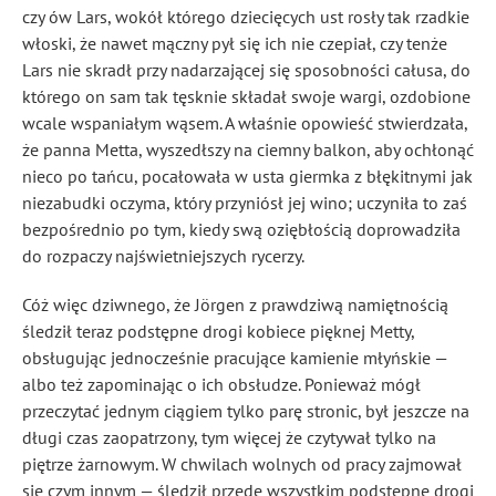
czy ów Lars, wokół którego dziecięcych ust rosły tak rzadkie
włoski, że nawet mączny pył się ich nie czepiał, czy tenże
Lars nie skradł przy nadarzającej się sposobności całusa, do
którego on sam tak tęsknie składał swoje wargi, ozdobione
wcale wspaniałym wąsem. A właśnie opowieść stwierdzała,
że panna Metta, wyszedłszy na ciemny balkon, aby ochłonąć
nieco po tańcu, pocałowała w usta giermka z błękitnymi jak
niezabudki oczyma, który przyniósł jej wino; uczyniła to zaś
bezpośrednio po tym, kiedy swą oziębłością doprowadziła
do rozpaczy najświetniejszych rycerzy.
Cóż więc dziwnego, że Jörgen z prawdziwą namiętnością
śledził teraz podstępne drogi kobiece pięknej Metty,
obsługując jednocześnie pracujące kamienie młyńskie —
albo też zapominając o ich obsłudze. Ponieważ mógł
przeczytać jednym ciągiem tylko parę stronic, był jeszcze na
długi czas zaopatrzony, tym więcej że czytywał tylko na
piętrze żarnowym. W chwilach wolnych od pracy zajmował
się czym innym — śledził przede wszystkim podstępne drogi