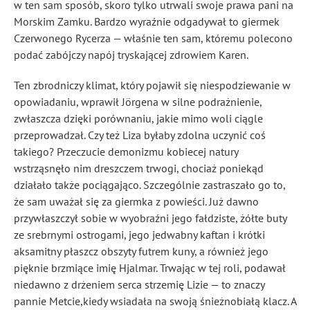
w ten sam sposób, skoro tylko utrwali swoje prawa pani na
Morskim Zamku. Bardzo wyraźnie odgadywał to giermek
Czerwonego Rycerza — właśnie ten sam, któremu polecono
podać zabójczy napój tryskającej zdrowiem Karen.
Ten zbrodniczy klimat, który pojawił się niespodziewanie w
opowiadaniu, wprawił Jörgena w silne podrażnienie,
zwłaszcza dzięki porównaniu, jakie mimo woli ciągle
przeprowadzał. Czy też Liza byłaby zdolna uczynić coś
takiego? Przeczucie demonizmu kobiecej natury
wstrząsnęło nim dreszczem trwogi, chociaż poniekąd
działało także pociągająco. Szczególnie zastraszało go to,
że sam uważał się za giermka z powieści. Już dawno
przywłaszczył sobie w wyobraźni jego fałdziste, żółte buty
ze srebrnymi ostrogami, jego jedwabny kaftan i krótki
aksamitny płaszcz obszyty futrem kuny, a również jego
pięknie brzmiące imię Hjalmar. Trwając w tej roli, podawał
niedawno z drżeniem serca strzemię Lizie — to znaczy
pannie Metcie,kiedy wsiadała na swoją śnieżnobiałą klacz. A