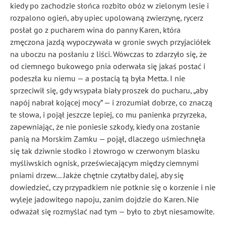
kiedy po zachodzie słońca rozbito obóz w zielonym lesie i
rozpalono ogień, aby upiec upolowaną zwierzynę, rycerz
posłał go z pucharem wina do panny Karen, która
zmęczona jazdą wypoczywała w gronie swych przyjaciółek
na uboczu na posłaniu z liści. Wówczas to zdarzyło się, że
od ciemnego bukowego pnia oderwała się jakaś postać i
podeszła ku niemu — a postacią tą była Metta. I nie
sprzeciwił się, gdy wsypała biały proszek do pucharu, „aby
napój nabrał kojącej mocy” — i zrozumiał dobrze, co znaczą
te słowa, i pojął jeszcze lepiej, co mu panienka przyrzeka,
zapewniając, że nie poniesie szkody, kiedy ona zostanie
panią na Morskim Zamku — pojął, dlaczego uśmiechnęła
się tak dziwnie słodko i złowrogo w czerwonym blasku
myśliwskich ognisk, przeświecającym między ciemnymi
pniami drzew... Jakże chętnie czytałby dalej, aby się
dowiedzieć, czy przypadkiem nie potknie się o korzenie i nie
wyleje jadowitego napoju, zanim dojdzie do Karen. Nie
odważał się rozmyślać nad tym — było to zbyt niesamowite.