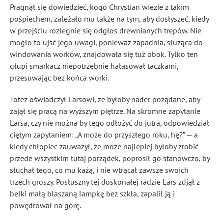
Pragnął się dowiedzieć, kogo Chrystian wiezie z takim
pośpiechem, zależało mu także na tym, aby dosłyszeć, kiedy
w przejściu rozlegnie się odgłos drewnianych trepów. Nie
mogło to ujść jego uwagi, ponieważ zapadnia, służąca do
windowania worków, znajdowała się tuż obok. Tylko ten
głupi smarkacz niepotrzebnie hałasował taczkami,
przesuwając bez końca worki.
Toteż oświadczył Larsowi, że byłoby nader pożądane, aby
zajął się pracą na wyższym piętrze. Na skromne zapytanie
Larsa, czy nie można by tego odłożyć do jutra, odpowiedział
ciętym zapytaniem: „A może do przyszłego roku, hę?” — a
kiedy chłopiec zauważył, że może najlepiej byłoby zrobić
przede wszystkim tutaj porządek, poprosił go stanowczo, by
słuchał tego, co mu każą, i nie wtrącał zawsze swoich
trzech groszy. Posłuszny tej doskonałej radzie Lars zdjął z
belki małą blaszaną lampkę bez szkła, zapalił ją i
powędrował na górę.