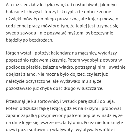
A teraz siedział z książką w ręku i nasłuchiwał, jak młyn
hałasuje i chrzęści, furczy i skrzypi, a te dobrze znane
dźwięki mówiły do niego prozaiczną, ale kojącą mową o
codziennej pracy, mówiły o tym, że lepiej jest trzymać się
swego zawodu i nie pozwalać myślom, by bezczynnie
błądziły po bezdrożach.
Jörgen wstał i położył kalendarz na mącznicy, wytarłszy
poprzednio rękawem skrzynię. Potem wydobył z otworu w
podłodze płaskie, żelazne wiadro, potrząsnął nim i uważnie
obejrzał ziarno. Nie można było dojrzeć, czy jest już
należycie oczyszczone, ale wydawało mu się, że
pozostawało już chyba dość długo w łuszczarce.
Przesunął je ku sortownicy i wrzucił parę szufli do leja.
Potem odszukał fajkę leżącą gdzieś na skrzyni i próbował
zapalić zapałką przygnieciony palcem popiół w nadziei, że
na dnie kryje się jeszcze reszta tytoniu. Przez niedomknięte
drzwi poza sortownicą wlatywały i wylatywały wróble i