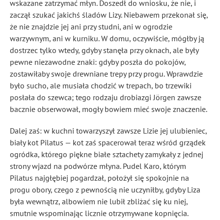
wskazane zatrzymać młyn. Doszedł do wniosku, że nie, i
zaczął szukać jakichś śladów Lizy. Niebawem przekonał się,
że nie znajdzie jej ani przy studni, ani w ogrodzie
warzywnym, ani w kurniku. W domu, oczywiście, mógłby ją
dostrzec tylko wtedy, gdyby stanęła przy oknach, ale były
pewne niezawodne znaki: gdyby poszła do pokojów,
zostawiłaby swoje drewniane trepy przy progu. Wprawdzie
było sucho, ale musiała chodzić w trepach, bo trzewiki
posłała do szewca; tego rodzaju drobiazgi Jörgen zawsze
bacznie obserwował, mogły bowiem mieć swoje znaczenie.
Dalej zaś: w kuchni towarzyszył zawsze Lizie jej ulubieniec,
biały kot Pilatus — kot zaś spacerował teraz wśród grządek
ogródka, którego piękne białe sztachety zamykały z jednej
strony wjazd na podwórze młyna. Pudel Karo, którym
Pilatus najgłębiej pogardzał, położył się spokojnie na
progu obory, czego z pewnością nie uczyniłby, gdyby Liza
była wewnątrz, albowiem nie lubił zbliżać się ku niej,
smutnie wspominając licznie otrzymywane kopnięcia.