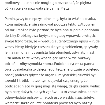
podkowy — ale nic nie mogło go przekonać, że piękna
córka rycerska nazywała się panną Mettą.
Pominąwszy to nieprzystojne imię, była to właśnie osoba,
którą najbardziej się zajmował podczas lektury. Albowiem
od razu można było poznać, że była ona zupełnie podobna
do Lizy. Drobiazgowa krytyka mogłaby wprawdzie wtrącić
swoje trzy grosze, że — według autentycznego opisu — rude
włosy Metty, kiedy je czesała złotym grzebieniem, spływały
jej na ramiona niby ognista fala płomieni, gdy natomiast
Liza miała żółte włosy wpadające nieco w zielonkawy
odcień — niby wymokła słoma. Podobnie rycerska panna
była posiadaczką „wdzięcznego, lecz energicznie wygiętego
nosa”, podczas gdy tenże organ u młynarskiej dziewki był
szeroki i krótki, i raczej tym objawiał swą energię, że
podciągał nieco w górę mięsistą wargę, dzięki czemu widać
było parę dużych, białych zębów — a to znowuniezupełnie
odpowiadało opisowi „małych ust o wąskich, zaciśniętych
wargach”. Także oblicze bohaterki powieści było nazbyt