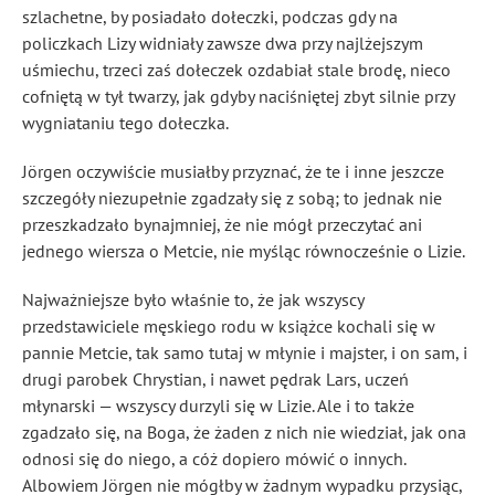
szlachetne, by posiadało dołeczki, podczas gdy na
policzkach Lizy widniały zawsze dwa przy najlżejszym
uśmiechu, trzeci zaś dołeczek ozdabiał stale brodę, nieco
cofniętą w tył twarzy, jak gdyby naciśniętej zbyt silnie przy
wygniataniu tego dołeczka.
Jörgen oczywiście musiałby przyznać, że te i inne jeszcze
szczegóły niezupełnie zgadzały się z sobą; to jednak nie
przeszkadzało bynajmniej, że nie mógł przeczytać ani
jednego wiersza o Metcie, nie myśląc równocześnie o Lizie.
Najważniejsze było właśnie to, że jak wszyscy
przedstawiciele męskiego rodu w książce kochali się w
pannie Metcie, tak samo tutaj w młynie i majster, i on sam, i
drugi parobek Chrystian, i nawet pędrak Lars, uczeń
młynarski — wszyscy durzyli się w Lizie. Ale i to także
zgadzało się, na Boga, że żaden z nich nie wiedział, jak ona
odnosi się do niego, a cóż dopiero mówić o innych.
Albowiem Jörgen nie mógłby w żadnym wypadku przysiąc,