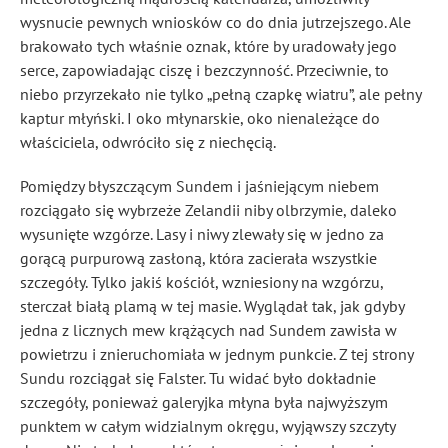
wysnucie pewnych wniosków co do dnia jutrzejszego. Ale
brakowało tych właśnie oznak, które by uradowały jego
serce, zapowiadając ciszę i bezczynność. Przeciwnie, to
niebo przyrzekało nie tylko „pełną czapkę wiatru”, ale pełny
kaptur młyński. I oko młynarskie, oko nienależące do
właściciela, odwróciło się z niechęcią.
Pomiędzy błyszczącym Sundem i jaśniejącym niebem
rozciągało się wybrzeże Zelandii niby olbrzymie, daleko
wysunięte wzgórze. Lasy i niwy zlewały się w jedno za
gorącą purpurową zasłoną, która zacierała wszystkie
szczegóły. Tylko jakiś kościół, wzniesiony na wzgórzu,
sterczał białą plamą w tej masie. Wyglądał tak, jak gdyby
jedna z licznych mew krążących nad Sundem zawisła w
powietrzu i znieruchomiała w jednym punkcie. Z tej strony
Sundu rozciągał się Falster. Tu widać było dokładnie
szczegóły, ponieważ galeryjka młyna była najwyższym
punktem w całym widzialnym okręgu, wyjąwszy szczyty