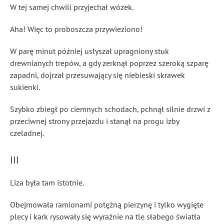
W tej samej chwili przyjechał wózek.
Aha! Więc to proboszcza przywieziono!
W parę minut później usłyszał upragniony stuk
drewnianych trepów, a gdy zerknął poprzez szeroką szparę
zapadni, dojrzał przesuwający się niebieski skrawek
sukienki.
Szybko zbiegł po ciemnych schodach, pchnął silnie drzwi z
przeciwnej strony przejazdu i stanął na progu izby
czeladnej.
III
Liza była tam istotnie.
Obejmowała ramionami potężną pierzynę i tylko wygięte
plecy i kark rysowały się wyraźnie na tle słabego światła