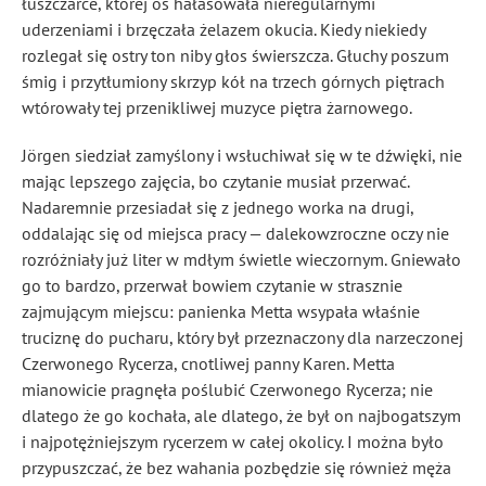
łuszczarce, której oś hałasowała nieregularnymi
uderzeniami i brzęczała żelazem okucia. Kiedy niekiedy
rozlegał się ostry ton niby głos świerszcza. Głuchy poszum
śmig i przytłumiony skrzyp kół na trzech górnych piętrach
wtórowały tej przenikliwej muzyce piętra żarnowego.
Jörgen siedział zamyślony i wsłuchiwał się w te dźwięki, nie
mając lepszego zajęcia, bo czytanie musiał przerwać.
Nadaremnie przesiadał się z jednego worka na drugi,
oddalając się od miejsca pracy — dalekowzroczne oczy nie
rozróżniały już liter w mdłym świetle wieczornym. Gniewało
go to bardzo, przerwał bowiem czytanie w strasznie
zajmującym miejscu: panienka Metta wsypała właśnie
truciznę do pucharu, który był przeznaczony dla narzeczonej
Czerwonego Rycerza, cnotliwej panny Karen. Metta
mianowicie pragnęła poślubić Czerwonego Rycerza; nie
dlatego że go kochała, ale dlatego, że był on najbogatszym
i najpotężniejszym rycerzem w całej okolicy. I można było
przypuszczać, że bez wahania pozbędzie się również męża