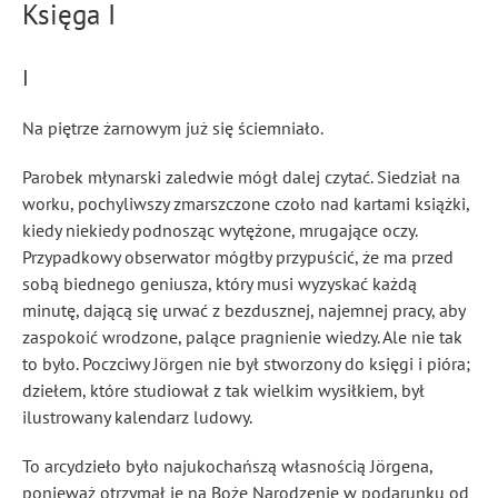
Księga I
I
Na piętrze żarnowym już się ściemniało.
Parobek młynarski zaledwie mógł dalej czytać. Siedział na
worku, pochyliwszy zmarszczone czoło nad kartami książki,
kiedy niekiedy podnosząc wytężone, mrugające oczy.
Przypadkowy obserwator mógłby przypuścić, że ma przed
sobą biednego geniusza, który musi wyzyskać każdą
minutę, dającą się urwać z bezdusznej, najemnej pracy, aby
zaspokoić wrodzone, palące pragnienie wiedzy. Ale nie tak
to było. Poczciwy Jörgen nie był stworzony do księgi i pióra;
dziełem, które studiował z tak wielkim wysiłkiem, był
ilustrowany kalendarz ludowy.
To arcydzieło było najukochańszą własnością Jörgena,
ponieważ otrzymał je na Boże Narodzenie w podarunku od