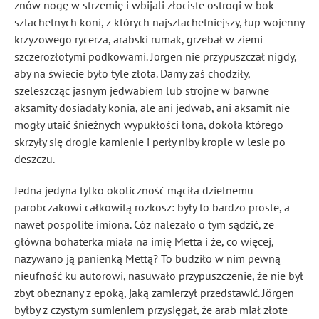
znów nogę w strzemię i wbijali złociste ostrogi w bok
szlachetnych koni, z których najszlachetniejszy, łup wojenny
krzyżowego rycerza, arabski rumak, grzebał w ziemi
szczerozłotymi podkowami. Jörgen nie przypuszczał nigdy,
aby na świecie było tyle złota. Damy zaś chodziły,
szeleszcząc jasnym jedwabiem lub strojne w barwne
aksamity dosiadały konia, ale ani jedwab, ani aksamit nie
mogły utaić śnieżnych wypukłości łona, dokoła którego
skrzyły się drogie kamienie i perły niby krople w lesie po
deszczu.
Jedna jedyna tylko okoliczność mąciła dzielnemu
parobczakowi całkowitą rozkosz: były to bardzo proste, a
nawet pospolite imiona. Cóż należało o tym sądzić, że
główna bohaterka miała na imię Metta i że, co więcej,
nazywano ją panienką Mettą? To budziło w nim pewną
nieufność ku autorowi, nasuwało przypuszczenie, że nie był
zbyt obeznany z epoką, jaką zamierzył przedstawić. Jörgen
byłby z czystym sumieniem przysięgał, że arab miał złote