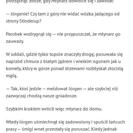
potrząsnąć zboże, gdy młynarz odwrócił się i zawołał:
— Jörgenie! Czy tam z góry nie widać wózka jadącego od
strony Stinderup?
Parobek wzdrygnął się — nie przypuszczał, że młynarz go
zauważy.
W oddali, gdzie tylko topole znaczyły drogę, posuwała się
naprzód chmura z białym jądrem i wielkim ogonem jak u
komety, który w górze ponad drzewami rozbłyskał złocistą
mgłą.
— Tak, ktoś jedzie — meldował Jörgen — ale szybciej niż
zazwyczaj chodzą nasze gniadosze
.
Szybkim krokiem wrócił więc młynarz do domu.
Wtedy Jörgen uśmiechnął się zadowolony i spuścił łańcuch
prasy — śmigi wnet przestały się poruszać. Kiedy jednak