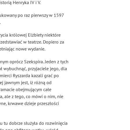
torią Henryka IV i V.
rukowany po raz pierwszy w 1597
.
cia królowej Elżbiety niektóre
zedstawiać w teatrze. Dopiero za
pełniając nowe wydanie.
znym oprócz Szekspira. Jeden z tych
ł wybuchnąć, przyjaciele jego, dla
mierci Ryszarda kazali grać po
ej jawnym jest, iż różną od
 dramacie obejmującym całe
 ale z tego, co mówi o nim, nie
ne, krwawe dzieje przeszłości
u tu dobrze służyła do rozwinięcia