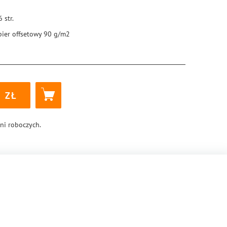
6
str.
pier offsetowy 90 g/m2
5 × 205 mm
ękka
k klejony
6
8-83-288-0979-6
dni roboczych.