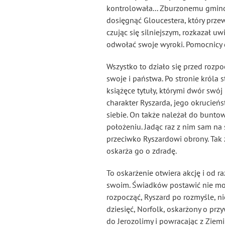
kontrolowała... Zburzonemu gminow
dosięgnąć Gloucestera, który przew
czując się silniejszym, rozkazał uw
odwołać swoje wyroki. Pomocnicy d
Wszystko to działo się przed rozp
swoje i państwa. Po stronie króla
książęce tytuły, którymi dwór swój
charakter Ryszarda, jego okrucień
siebie. On także należał do bunto
położeniu. Jadąc raz z nim sam n
przeciwko Ryszardowi obrony. Tak
oskarża go o zdradę.
To oskarżenie otwiera akcję i od r
swoim. Świadków postawić nie mogą
rozpocząć, Ryszard po rozmyśle, ni
dziesięć, Norfolk, oskarżony o prz
do Jerozolimy i powracając z Ziemi