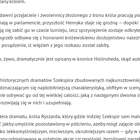
łany królem.
 dawni przyjaciele i zwolennicy złożonego z tronu króla pracują
ą w parlamencie, przyszłość Henryka staje się groźną — dopóki R
się zabić go w czasie turnieju, lecz sprzysiężenie zostaje odkryt
Pogrzeb odbywa się z honorami królewskiemu dostojeństwu należn
posądzenie, iż więzień z jego rozkazu został zabity.
żywo, dramatycznie jest opisany w kronice Holinsheda, skąd autor
 historycznych dramatów Szekspira zbudowanych najkunsztowniej,
aczającym się najdobitniejszą charakterystyką, obfitym w sceny 
 nie odrywać go od tej wielkiej całości, jaką z następnymi dwoma 
ozwijają się w nich i uzupełniają.
ra dramatu, króla Ryszarda, który gdzie indziej Szekspir sam malu
ę być jakby umyślnie pozostawiony w półcieniu, ażeby mógł zajęcie o
ko lekkomyślniejszym, mściwszym, okrutniejszym razem — gdy w dr
 rysy odmalowana w ostatnim akcie szczególniej, bezsilnymi narze