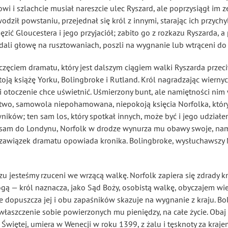
i i szlachcie musiał nareszcie ulec Ryszard, ale poprzysiągł im 
odził powstaniu, przejednał się król z innymi, starając ich przyc
ięzić Gloucestera i jego przyjaciół; zabito go z rozkazu Ryszarda,
ali głowę na rusztowaniach, poszli na wygnanie lub wtrąceni do 
oczęciem dramatu, który jest dalszym ciągiem walki Ryszarda prz
 stoją książę Yorku, Bolingbroke i Rutland. Król nagradzając wier
 i otoczenie chce uświetnić. Uśmierzony bunt, ale namiętności nim
stwo, samowola niepohamowana, niepokoją księcia Norfolka, któr
wników; ten sam los, który spotkał innych, może być i jego udzia
a sam do Londynu, Norfolk w drodze wynurza mu obawy swoje, na
 zawiązek dramatu opowiada kronika. Bolingbroke, wysłuchawszy 
azu jesteśmy rzuceni we wrzącą walkę. Norfolk zapiera się zdrady k
 — król naznacza, jako Sąd Boży, osobistą walkę, obyczajem wiek
e dopuszcza jej i obu zapaśników skazuje na wygnanie z kraju. Bo
ywłaszczenie sobie powierzonych mu pieniędzy, na całe życie. Obaj 
 Świętej, umiera w Wenecji w roku 1399, z żalu i tęsknoty za kraje