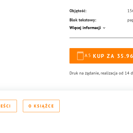
Objętość:
15
Blok tekstowy:
pa
Więcej informacji
Format:
14
Okładka:
mi
Rodzaj oprawy:
blo
A5
KUP ZA
35.9
ISBN:
97
Druk na żądanie, realizacja od 14 
REŚCI
O KSIĄŻCE