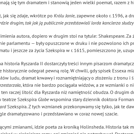
ają się tym dramatem i stanowią jeden wielki poemat, razem z his
, jak się zdaje, wkrótce po
Królu Janie
, zapewne około r. 1596, a d
dzie drugim, tak jak ją publicznie przedstawiali lorda kanclerza słudzy
ienia autora, dopiero w drugim stoi na tytule: Shakespeare. Za ży
enie parlamentu — były opuszczone w druku i nie pozwolono ich pr
atu i jeszcze za życia Szekspira w r. 1615, pomieszczono je, uzu
 historia Ryszarda II dostarczyły treści innym pisarzom dramatyc
 historycznie odegrał pewną rolę. W chwili, gdy spisek Essexa mia
ów ludu, dramat krwawy i roznamiętniający o złożeniu z tronu i ś
rzestarzała
, która nie bardzo pociągała widzów, a ze wzmianki o ni
 ten raczej litość dla Ryszarda niż namiętność obudza. O drugim
 teatrze Szekspira
Globe
wspomina stary dziennik doktora Formana,
ard
Szekspira. Z tych wzmianek przekonywamy się tylko, jak te daw
iągle dramatyzowano i przedstawiano w coraz nowej szacie.
ącymi zmianami, idzie poeta za kroniką Holinsheda. Historia tak m