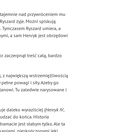
 potajemnie nad przywróceniem mu
yszard żyje. Możni spiskują
e. Tymczasem Ryszard umiera, a
ymi, a sam Henryk jest obrzędowi
 zaczerpnął treść całą, bardzo
 z największą wstrzemięźliwością
pełne powagi i siły. Ażeby go
stanowi. Tu zaledwie narysowane i
je daleko wyraziściej (
Henryk IV
,
budzać do końca. Historia
amacie jest słabym tylko. Ale ta
kaniami, nieskończonymi jęki,