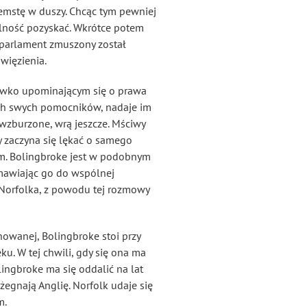
zemstę w duszy. Chcąc tym pewniej
hylność pozyskać. Wkrótce potem
 a parlament zmuszony został
więzienia.
eciwko upominającym się o prawa
nych swych pomocników, nadaje im
 wzburzone, wrą jeszcze. Mściwy
y zaczyna się lękać o samego
łem. Bolingbroke jest w podobnym
mawiając go do wspólnej
Norfolka, z powodu tej rozmowy
nowanej, Bolingbroke stoi przy
u. W tej chwili, gdy się ona ma
lingbroke ma się oddalić na lat
żegnają Anglię. Norfolk udaje się
m.