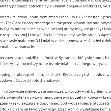
i ściskać w ciaśniejsze ramy, ani zmieniać nie potrzebował. Dostarc
araktery podnieść potrzeba było. Dramat obejmuje krótki czas, od
 rycerskimi czyny i podbiciem części Francji, w r. 1377 nastąpił je
em
(
The Black Prince
), zmarłego na rok przed królem. Ryszard przyno
ty. Był to młodzieniec dziwnie pięknej urody, miły, ale płochy i lek
 rozpuszczonej i chciwej życia. Jeden ze stryjów Ryszarda, książę 
dy w czasie małoletności i miał w opiece synowca. Mąż to był dziel
ir maluje w dramacie.
er zawczasu obudzili nieufność w Ryszardzie, który się spod ich opi
lniejszy, był mu milszym, ale też nie miał nań żadnego wpływu.
odego króla rządzili nim, jak chcieli. Ryszard cały był im oddany,
wystawność, zbytki i płoche zabawy.
nim wprawdzie niekiedy, ale naówczas tylko, gdy — jak buntem gro
sołe, swawole faworytów, marnotrawstwo poczęły w końcu w kraj
rężem w ręku zaczęli się dopominać, pod wodzą księcia Gloucester
rfolk), o karę na faworytów rozpuszczonych, o wysadzenie
komisj