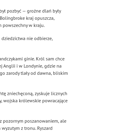
 był pozbyć — groźne dlań były
 Bolingbroke kraj opuszcza,
m powszechny w kraju.
 dziedzictwa nie odbierze,
andczykami ginie. Król sam chce
 Anglii i w Londynie, gdzie na
go zarody tlały od dawna, bliskim
htę zniechęconą, zyskuje licznych
my, wojska królewskie powracające
im z pozornym poszanowaniem, ale
 wyzutym z tronu. Ryszard