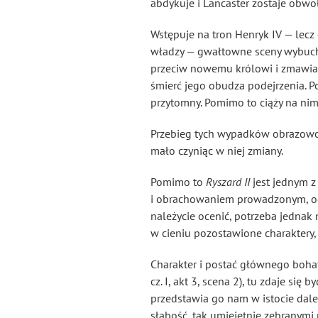
abdykuje i Lancaster zostaje obwo
Wstępuje na tron Henryk IV — lecz
władzy — gwałtowne sceny wybuchaj
przeciw nowemu królowi i zmawiają 
śmierć jego obudza podejrzenia. 
przytomny. Pomimo to ciąży na nim 
Przebieg tych wypadków obrazowo, 
mało czyniąc w niej zmiany.
Pomimo to
Ryszard II
jest jednym z
i obrachowaniem prowadzonym, odzn
należycie ocenić, potrzeba jednak
w cieniu pozostawione charaktery, r
Charakter i postać głównego bohate
cz. I, akt 3, scena 2), tu zdaje si
przedstawia go nam w istocie dale
słabość, tak umiejętnie zebranymi