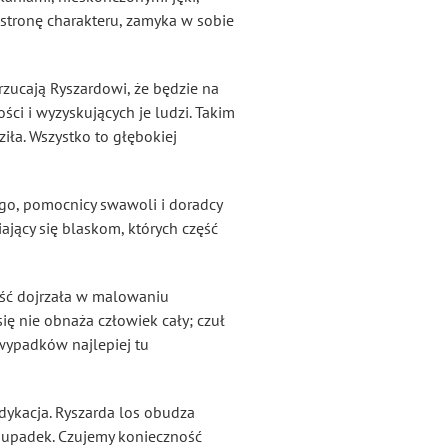
 stronę charakteru, zamyka w sobie
rzucają Ryszardowi, że będzie na
ci i wyzyskujących je ludzi. Takim
iła. Wszystko to głębokiej
ego, pomocnicy swawoli i doradcy
iający się blaskom, których część
ść dojrzała w malowaniu
ię nie obnaża człowiek cały; czuł
 wypadków najlepiej tu
bdykacja. Ryszarda los obudza
o upadek. Czujemy konieczność