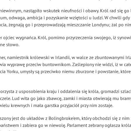
niewinnym, nastąpiło wskutek nieufności i obawy. Król rad się go
ozum, odwaga, ambicja i pozyskanie wziętości
u ludzi. W chwili gdy
ia, żegnają go i przeprowadzają mieszczanie Londynu; żal po ni
r ojciec wygnańca. Król, pomimo przyrzeczenia swojego, iż synowi
ane słowo.
er, namiestnik królewski w Irlandii, w walce ze zbuntowanymi Irl
wia wyprawę przeciw buntownikom. Zaślepiony nie widzi, iż w całej
ęcia Yorku, umysły są przeciwko niemu zburzone i powstanie, które
zysta z usposobienia kraju i oddalenia się króla, gromadzi szlac
 czele. Lud wita go jako zbawcę, zamki i miasta otwierają mu bra
wielu krewnych i mała garstka przyjaciół przy nim zostaje.
szony jest do układów z Bolingbroke'em, który obchodzi się z n
aństwem i zabiera go w niewolę. Parlament zebrany ogłasza króla