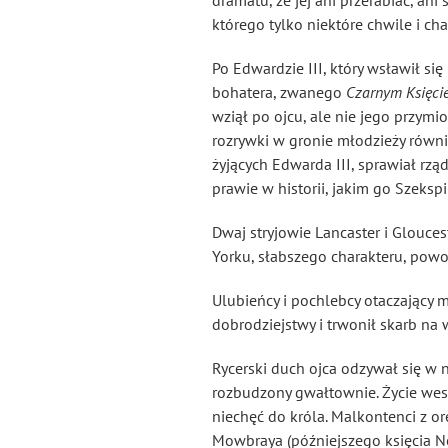
dramatu, że jej ani przerabiać, an
którego tylko niektóre chwile i ch
Po Edwardzie III, który wsławił się
bohatera, zwanego
Czarnym Księci
wziął po ojcu, ale nie jego przymio
rozrywki w gronie młodzieży równie
żyjących Edwarda III, sprawiał rzą
prawie w historii, jakim go Szeksp
Dwaj stryjowie Lancaster i Gloucest
Yorku, słabszego charakteru, powo
Ulubieńcy i pochlebcy otaczający mł
dobrodziejstwy
i trwonił skarb na 
Rycerski duch ojca odzywał się w 
rozbudzony gwałtownie. Życie we
niechęć do króla. Malkontenci z o
Mowbraya (późniejszego księcia No