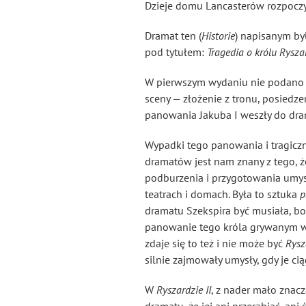
Dzieje domu Lancasterów rozpoczyn
Dramat ten (
Historie
) napisanym był
pod tytułem:
Tragedia o królu Ryszar
W pierwszym wydaniu nie podano im
sceny — złożenie z tronu, posiedz
panowania Jakuba I weszły do dram
Wypadki tego panowania i tragiczna
dramatów jest nam znany z tego, że
podburzenia i przygotowania umysł
teatrach i domach. Była to sztuka
p
dramatu Szekspira być musiała, bo
panowanie tego króla grywanym w
zdaje się to też i nie może być
Rysz
silnie zajmowały umysły, gdy je c
W
Ryszardzie II
, z nader mało znacz