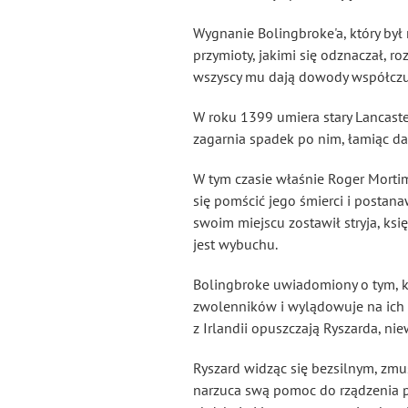
Wygnanie Bolingbroke'a, który był 
przymioty, jakimi się odznaczał, r
wszyscy mu dają dowody współczuc
W roku 1399 umiera stary Lancaste
zagarnia spadek po nim, łamiąc d
W tym czasie właśnie Roger Mortim
się pomścić jego śmierci i postana
swoim miejscu zostawił stryja, ksi
jest wybuchu.
Bolingbroke uwiadomiony o tym, kor
zwolenników i wylądowuje
na ich
z Irlandii opuszczają Ryszarda, nie
Ryszard widząc się bezsilnym, zmu
narzuca swą pomoc do rządzenia p