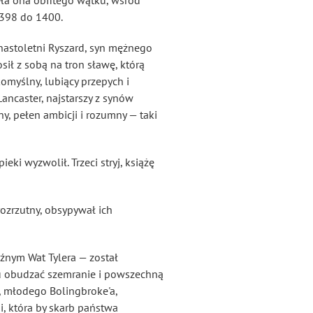
zyła ona obfitego wątku, wśród
 1398 do 1400.
denastoletni Ryszard, syn mężnego
sił z sobą na tron sławę, którą
komyślny, lubiący przepych i
Lancaster, najstarszy z synów
ny, pełen ambicji i rozumny — taki
eki wyzwolił. Trzeci stryj, książę
 rozrzutny, obsypywał ich
źnym Wat Tylera — został
u obudzać szemranie i powszechną
, młodego Bolingbroke'a,
i, która by skarb państwa