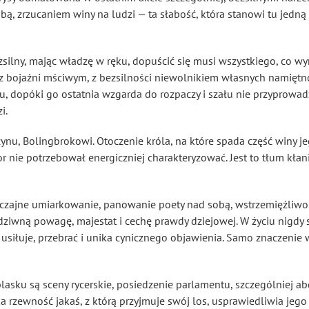
ą, zrzucaniem winy na ludzi — ta słabość, która stanowi tu jedną
zsilny, mając władzę w ręku, dopuścić się musi wszystkiego, co wy
 bojaźni mściwym, z bezsilności niewolnikiem własnych namiętnoś
u, dopóki go ostatnia wzgarda do rozpaczy i szału nie przyprowadz
i.
ynu, Bolingbrokowi. Otoczenie króla, na które spada część winy j
or nie potrzebował energiczniej charakteryzować. Jest to tłum kłan
czajne umiarkowanie, panowanie poety nad sobą, wstrzemięźliwo
ziwną powagę, majestat i cechę prawdy dziejowej. W życiu nigdy s
ć usiłuje, przebrać i unika cynicznego objawienia. Samo znaczenie
lasku są sceny rycerskie, posiedzenie parlamentu, szczególniej a
a rzewność jakaś, z którą przyjmuje swój los, usprawiedliwia jeg