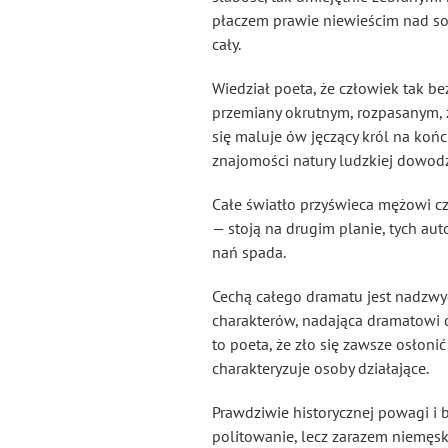
płaczem prawie niewieścim nad sob
cały.
Wiedział poeta, że człowiek tak be
przemiany okrutnym, rozpasanym, z
się maluje ów jęczący król na końc
znajomości natury ludzkiej dowodz
Całe światło przyświeca mężowi cz
— stoją na drugim planie, tych aut
nań spada.
Cechą całego dramatu jest nadzwy
charakterów, nadająca dramatowi d
to poeta, że zło się zawsze osłoni
charakteryzuje osoby działające.
Prawdziwie historycznej powagi i b
politowanie, lecz zarazem niemęsk