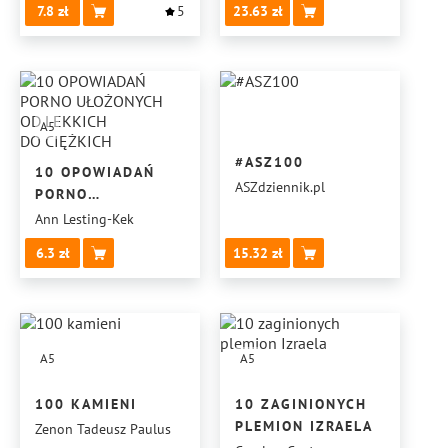
7.8
5
23.63
A5
#ASZ100
10 OPOWIADAŃ
ASZdziennik.pl
PORNO
UŁOŻONYCH
Ann Lesting-Kek
OD LEKKICH
6.3
15.32
DO CIĘŻKICH
A5
A5
100 KAMIENI
10 ZAGINIONYCH
PLEMION IZRAELA
Zenon Tadeusz Paulus