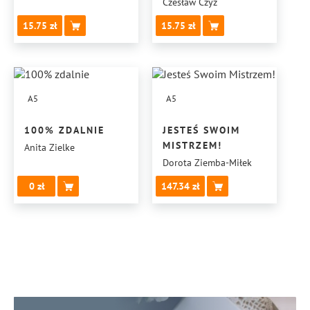
Czesław Czyż
15.75
15.75
A5
A5
100% ZDALNIE
JESTEŚ SWOIM
MISTRZEM!
Anita Zielke
Dorota Ziemba-Miłek
0
147.34