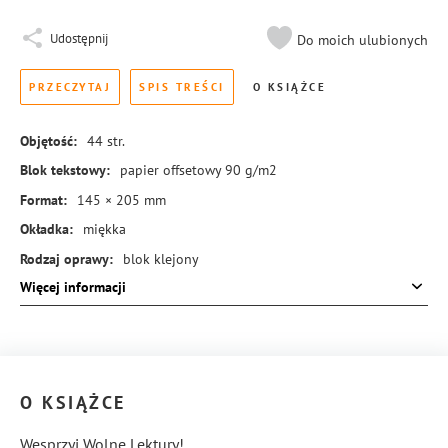
Udostępnij
Do moich ulubionych
PRZECZYTAJ
SPIS TREŚCI
O KSIĄŻCE
Objętość:
44
str.
Blok tekstowy:
papier offsetowy 90 g/m2
Format:
145 × 205 mm
Okładka:
miękka
Rodzaj oprawy:
blok klejony
Więcej informacji
ISBN:
978-83-288-1082-2
O KSIĄŻCE
Wesprzyj Wolne Lektury!