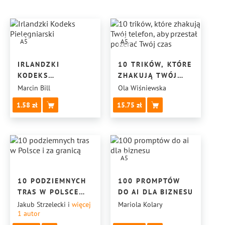
A5
A5
IRLANDZKI
10 TRIKÓW, KTÓRE
KODEKS
ZHAKUJĄ TWÓJ
PIELĘGNIARSKI
TELEFON,
Marcin Bill
Ola Wiśniewska
ABY PRZESTAŁ
1.58
15.75
POŻERAĆ
TWÓJ CZAS
A5
10 PODZIEMNYCH
100 PROMPTÓW
TRAS W POLSCE
DO AI DLA BIZNESU
I ZA GRANICĄ
Jakub Strzelecki
i
więcej
Mariola Kolary
1
autor