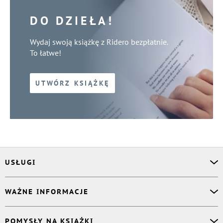
DO DZIEŁA!
Wydaj swoją książkę z Ridero bezpłatnie.
To łatwe!
UTWÓRZ KSIĄŻKĘ
USŁUGI
Asystent osobisty
WAŻNE INFORMACJE
Korektor
Projektant okładki
O nas
POMYSŁY NA KSIĄŻKI
Druk Twojej książki