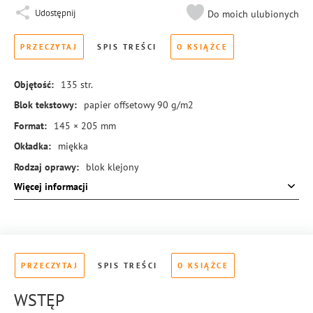
Udostępnij
Do moich ulubionych
PRZECZYTAJ
SPIS TREŚCI
O KSIĄŻCE
Objętość:
135
str.
Blok tekstowy:
papier offsetowy 90 g/m2
Format:
145 × 205 mm
Okładka:
miękka
Rodzaj oprawy:
blok klejony
Więcej informacji
ISBN:
978-83-288-0975-8
PRZECZYTAJ
SPIS TREŚCI
O KSIĄŻCE
WSTĘP