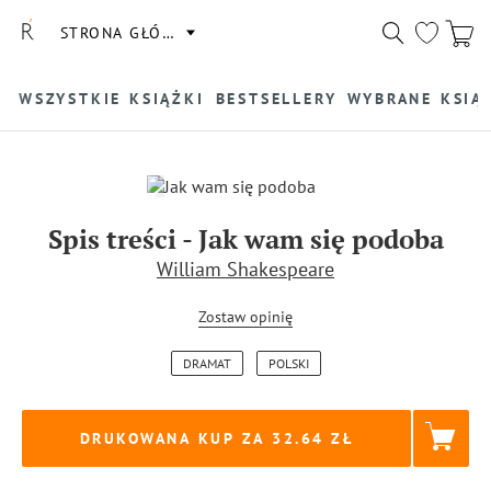
STRONA GŁÓWNA
WSZYSTKIE KSIĄŻKI
BESTSELLERY
WYBRANE KSIĄ
Spis treści
-
Jak wam się podoba
William Shakespeare
Zostaw opinię
DRAMAT
POLSKI
DRUKOWANA KUP ZA
32.64